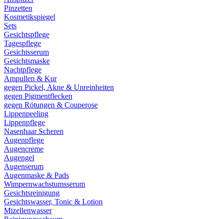
Pinzetten
Kosmetikspiegel
Sets
Gesichtspflege
Tagespflege
Gesichtsserum
Gesichtsmaske
Nachtpflege
Ampullen & Kur
gegen Pickel, Akne & Unreinheiten
gegen Pigmentflecken
gegen Rötungen & Couperose
Lippenpeeling
Lippenpflege
Nasenhaar Scheren
Augenpflege
Augencreme
Augengel
Augenserum
Augenmaske & Pads
Wimpernwachstumsserum
Gesichtsreinigung
Gesichtswasser, Tonic & Lotion
Mizellenwasser