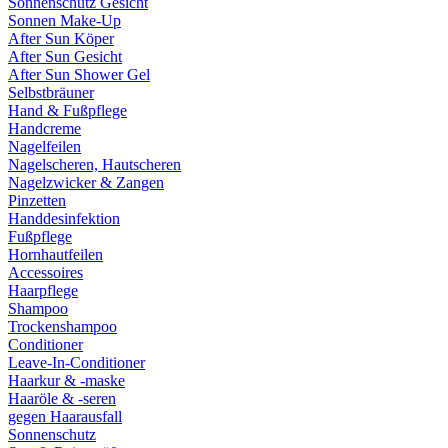
Sonnenschutz Gesicht
Sonnen Make-Up
After Sun Köper
After Sun Gesicht
After Sun Shower Gel
Selbstbräuner
Hand & Fußpflege
Handcreme
Nagelfeilen
Nagelscheren, Hautscheren
Nagelzwicker & Zangen
Pinzetten
Handdesinfektion
Fußpflege
Hornhautfeilen
Accessoires
Haarpflege
Shampoo
Trockenshampoo
Conditioner
Leave-In-Conditioner
Haarkur & -maske
Haaröle & -seren
gegen Haarausfall
Sonnenschutz