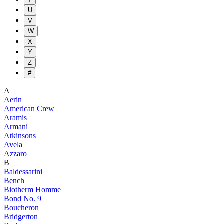
U
V
W
X
Y
Z
#
A
Aerin
American Crew
Aramis
Armani
Atkinsons
Avela
Azzaro
B
Baldessarini
Bench
Biotherm Homme
Bond No. 9
Boucheron
Bridgerton