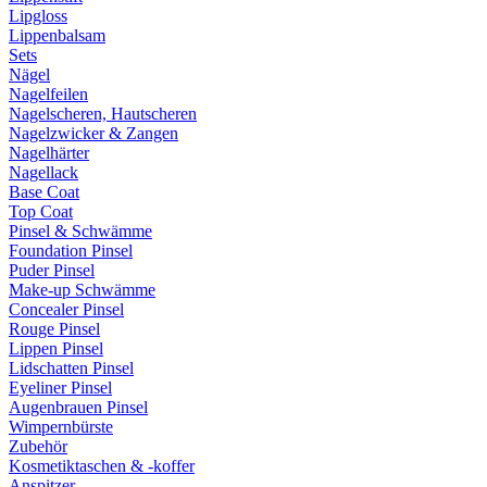
Lipgloss
Lippenbalsam
Sets
Nägel
Nagelfeilen
Nagelscheren, Hautscheren
Nagelzwicker & Zangen
Nagelhärter
Nagellack
Base Coat
Top Coat
Pinsel & Schwämme
Foundation Pinsel
Puder Pinsel
Make-up Schwämme
Concealer Pinsel
Rouge Pinsel
Lippen Pinsel
Lidschatten Pinsel
Eyeliner Pinsel
Augenbrauen Pinsel
Wimpernbürste
Zubehör
Kosmetiktaschen & -koffer
Anspitzer