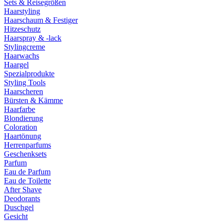
Sets & Reisegrößen
Haarstyling
Haarschaum & Festiger
Hitzeschutz
Haarspray & -lack
Stylingcreme
Haarwachs
Haargel
Spezialprodukte
Styling Tools
Haarscheren
Bürsten & Kämme
Haarfarbe
Blondierung
Coloration
Haartönung
Herrenparfums
Geschenksets
Parfum
Eau de Parfum
Eau de Toilette
After Shave
Deodorants
Duschgel
Gesicht