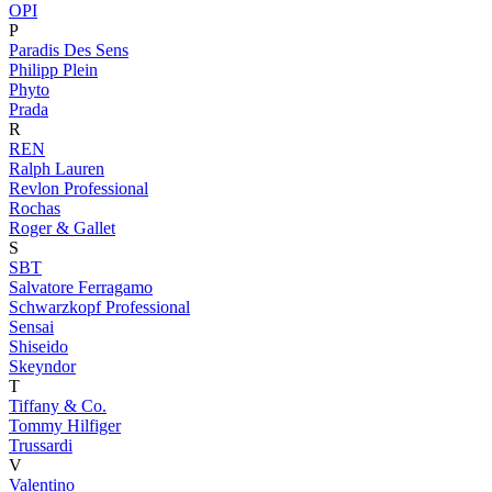
OPI
P
Paradis Des Sens
Philipp Plein
Phyto
Prada
R
REN
Ralph Lauren
Revlon Professional
Rochas
Roger & Gallet
S
SBT
Salvatore Ferragamo
Schwarzkopf Professional
Sensai
Shiseido
Skeyndor
T
Tiffany & Co.
Tommy Hilfiger
Trussardi
V
Valentino