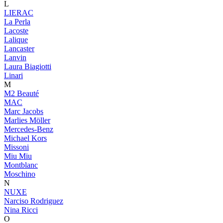
L
LIERAC
La Perla
Lacoste
Lalique
Lancaster
Lanvin
Laura Biagiotti
Linari
M
M2 Beauté
MAC
Marc Jacobs
Marlies Möller
Mercedes-Benz
Michael Kors
Missoni
Miu Miu
Montblanc
Moschino
N
NUXE
Narciso Rodriguez
Nina Ricci
O