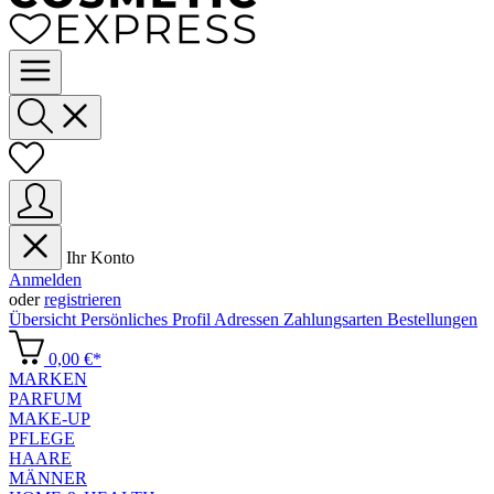
Ihr Konto
Anmelden
oder
registrieren
Übersicht
Persönliches Profil
Adressen
Zahlungsarten
Bestellungen
0,00 €*
MARKEN
PARFUM
MAKE-UP
PFLEGE
HAARE
MÄNNER