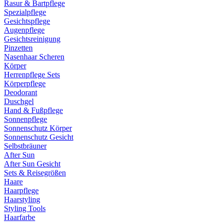
Rasur & Bartpflege
Spezialpflege
Gesichtspflege
Augenpflege
Gesichtsreinigung
Pinzetten
Nasenhaar Scheren
Körper
Herrenpflege Sets
Körperpflege
Deodorant
Duschgel
Hand & Fußpflege
Sonnenpflege
Sonnenschutz Körper
Sonnenschutz Gesicht
Selbstbräuner
After Sun
After Sun Gesicht
Sets & Reisegrößen
Haare
Haarpflege
Haarstyling
Styling Tools
Haarfarbe