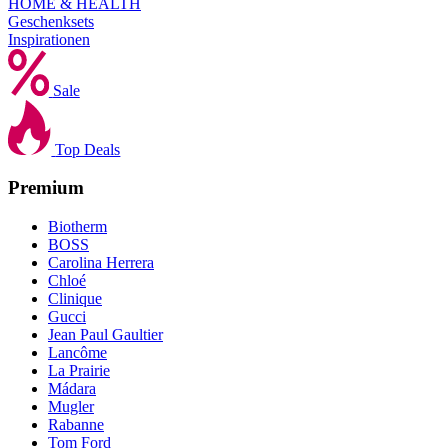
HOME & HEALTH
Geschenksets
Inspirationen
Sale
Top Deals
Premium
Biotherm
BOSS
Carolina Herrera
Chloé
Clinique
Gucci
Jean Paul Gaultier
Lancôme
La Prairie
Mádara
Mugler
Rabanne
Tom Ford