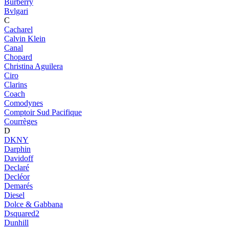
Burberry
Bvlgari
C
Cacharel
Calvin Klein
Canal
Chopard
Christina Aguilera
Ciro
Clarins
Coach
Comodynes
Comptoir Sud Pacifique
Courrèges
D
DKNY
Darphin
Davidoff
Declaré
Decléor
Demarés
Diesel
Dolce & Gabbana
Dsquared2
Dunhill