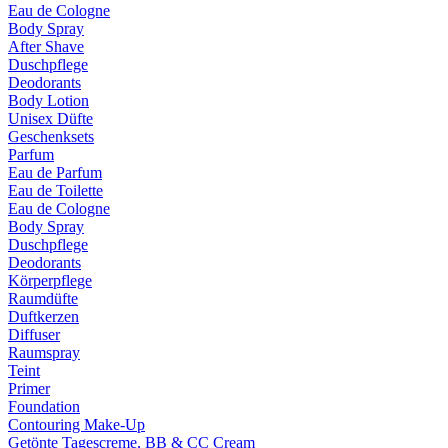
Eau de Cologne
Body Spray
After Shave
Duschpflege
Deodorants
Body Lotion
Unisex Düfte
Geschenksets
Parfum
Eau de Parfum
Eau de Toilette
Eau de Cologne
Body Spray
Duschpflege
Deodorants
Körperpflege
Raumdüfte
Duftkerzen
Diffuser
Raumspray
Teint
Primer
Foundation
Contouring Make-Up
Getönte Tagescreme, BB & CC Cream