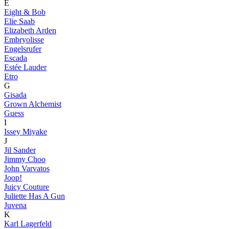
E
Eight & Bob
Elie Saab
Elizabeth Arden
Embryolisse
Engelsrufer
Escada
Estée Lauder
Etro
G
Gisada
Grown Alchemist
Guess
I
Issey Miyake
J
Jil Sander
Jimmy Choo
John Varvatos
Joop!
Juicy Couture
Juliette Has A Gun
Juvena
K
Karl Lagerfeld