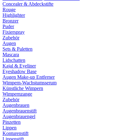
Concealer & Abdeckstifte
Rouge
Highlighter
Bronzer
Puder
Fixierspray
Zubehör
Augen
Sets & Paletten
Mascara
Lidschatten
Kajal & Eyeliner
Eyeshadow Base
Augen Make-up Entferner
Wimpern-Wachstumsserum
Künstliche Wimpern
Wimpernzange
Zubehör
Augenbrauen
Augenbrauenstift
Augenbrauengel
Pinzetten
Lippen
Konturenstift
Lippenstift