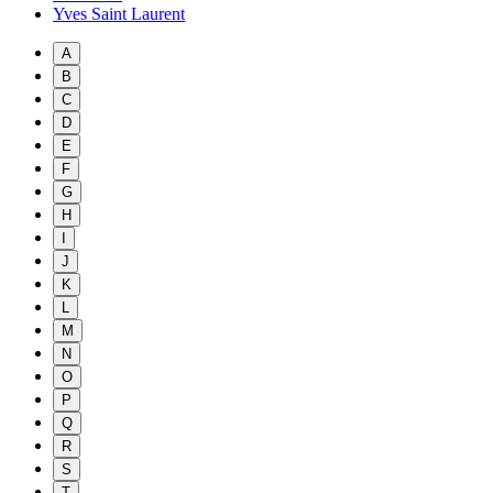
Yves Saint Laurent
A
B
C
D
E
F
G
H
I
J
K
L
M
N
O
P
Q
R
S
T