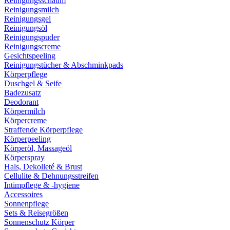
Reinigungsschaum
Reinigungsmilch
Reinigungsgel
Reinigungsöl
Reinigungspuder
Reinigungscreme
Gesichtspeeling
Reinigungstücher & Abschminkpads
Körperpflege
Duschgel & Seife
Badezusatz
Deodorant
Körpermilch
Körpercreme
Straffende Körperpflege
Körperpeeling
Körperöl, Massageöl
Körperspray
Hals, Dekolleté & Brust
Cellulite & Dehnungsstreifen
Intimpflege & -hygiene
Accessoires
Sonnenpflege
Sets & Reisegrößen
Sonnenschutz Körper