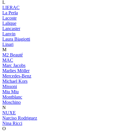
L
LIERAC
La Perla
Lacoste
Lalique
Lancaster
Lanvin
Laura Biagiotti
Linari
M
M2 Beauté
MAC
Marc Jacobs
Marlies Möller
Mercedes-Benz
Michael Kors
Missoni
Miu Miu
Montblanc
Moschino
N
NUXE
Narciso Rodriguez
Nina Ricci
O