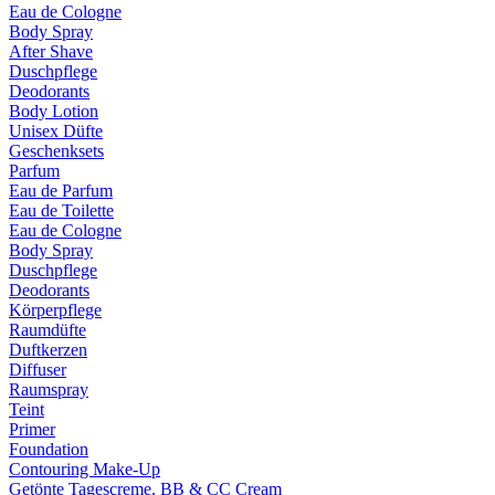
Eau de Cologne
Body Spray
After Shave
Duschpflege
Deodorants
Body Lotion
Unisex Düfte
Geschenksets
Parfum
Eau de Parfum
Eau de Toilette
Eau de Cologne
Body Spray
Duschpflege
Deodorants
Körperpflege
Raumdüfte
Duftkerzen
Diffuser
Raumspray
Teint
Primer
Foundation
Contouring Make-Up
Getönte Tagescreme, BB & CC Cream