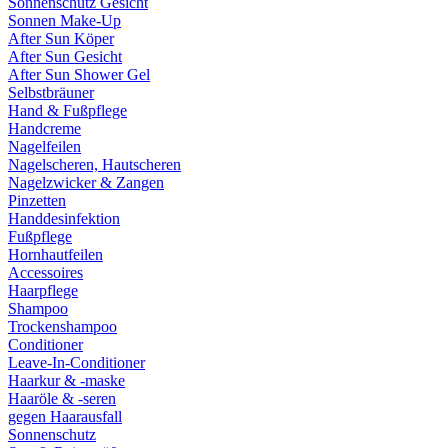
Sonnenschutz Gesicht
Sonnen Make-Up
After Sun Köper
After Sun Gesicht
After Sun Shower Gel
Selbstbräuner
Hand & Fußpflege
Handcreme
Nagelfeilen
Nagelscheren, Hautscheren
Nagelzwicker & Zangen
Pinzetten
Handdesinfektion
Fußpflege
Hornhautfeilen
Accessoires
Haarpflege
Shampoo
Trockenshampoo
Conditioner
Leave-In-Conditioner
Haarkur & -maske
Haaröle & -seren
gegen Haarausfall
Sonnenschutz