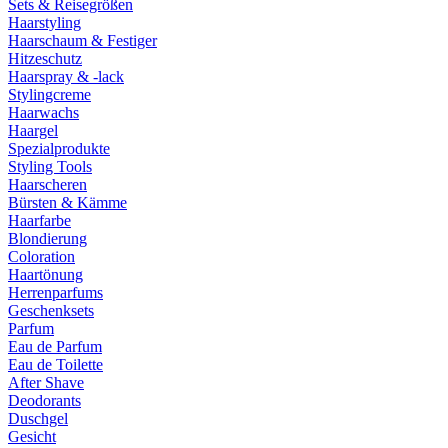
Sets & Reisegrößen
Haarstyling
Haarschaum & Festiger
Hitzeschutz
Haarspray & -lack
Stylingcreme
Haarwachs
Haargel
Spezialprodukte
Styling Tools
Haarscheren
Bürsten & Kämme
Haarfarbe
Blondierung
Coloration
Haartönung
Herrenparfums
Geschenksets
Parfum
Eau de Parfum
Eau de Toilette
After Shave
Deodorants
Duschgel
Gesicht