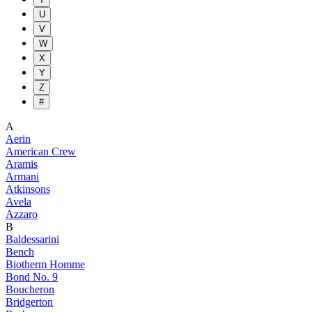
U
V
W
X
Y
Z
#
A
Aerin
American Crew
Aramis
Armani
Atkinsons
Avela
Azzaro
B
Baldessarini
Bench
Biotherm Homme
Bond No. 9
Boucheron
Bridgerton