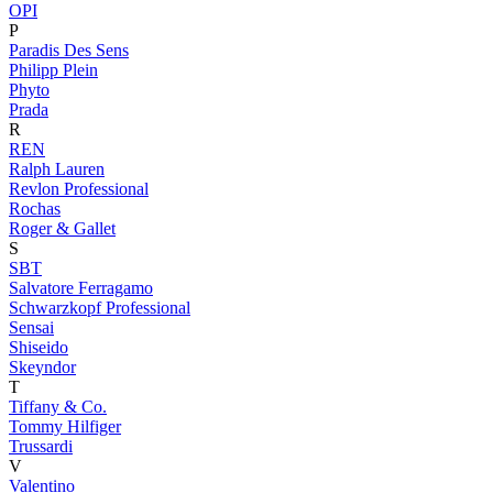
OPI
P
Paradis Des Sens
Philipp Plein
Phyto
Prada
R
REN
Ralph Lauren
Revlon Professional
Rochas
Roger & Gallet
S
SBT
Salvatore Ferragamo
Schwarzkopf Professional
Sensai
Shiseido
Skeyndor
T
Tiffany & Co.
Tommy Hilfiger
Trussardi
V
Valentino