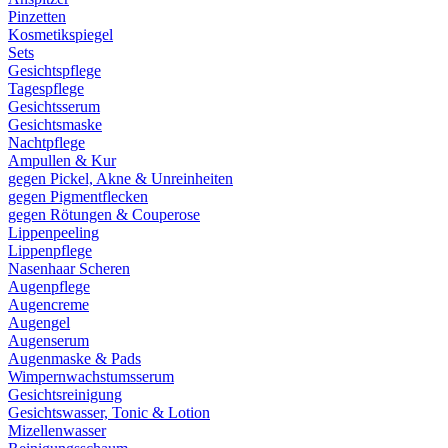
Pinzetten
Kosmetikspiegel
Sets
Gesichtspflege
Tagespflege
Gesichtsserum
Gesichtsmaske
Nachtpflege
Ampullen & Kur
gegen Pickel, Akne & Unreinheiten
gegen Pigmentflecken
gegen Rötungen & Couperose
Lippenpeeling
Lippenpflege
Nasenhaar Scheren
Augenpflege
Augencreme
Augengel
Augenserum
Augenmaske & Pads
Wimpernwachstumsserum
Gesichtsreinigung
Gesichtswasser, Tonic & Lotion
Mizellenwasser