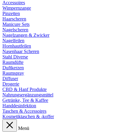
Accessoires
Wimpernzange
Pinzetten
Haarscheren
Manicure Sets
Nagelscheren
Nagelzangen & Zwicker
Nagelfeilen
Hornhautfeilen
Nasenhaar Scheren
Stahl Diverse
Raumdüfte
Duftkerzen
Raumspray
Diffuser
Drogerie
CBD & Hanf Produkte
Nahrungsergänzungsmittel
Getränke, Tee & Kaffee
Handdesinfektion
Taschen & Accessoires
Kosmetiktaschen & -koffer
Menü