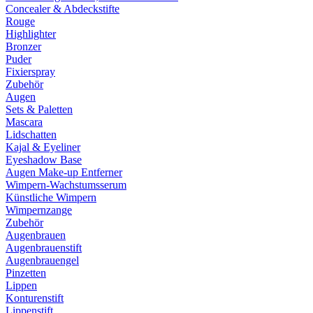
Concealer & Abdeckstifte
Rouge
Highlighter
Bronzer
Puder
Fixierspray
Zubehör
Augen
Sets & Paletten
Mascara
Lidschatten
Kajal & Eyeliner
Eyeshadow Base
Augen Make-up Entferner
Wimpern-Wachstumsserum
Künstliche Wimpern
Wimpernzange
Zubehör
Augenbrauen
Augenbrauenstift
Augenbrauengel
Pinzetten
Lippen
Konturenstift
Lippenstift