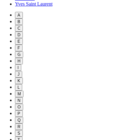
Yves Saint Laurent
A
B
C
D
E
F
G
H
I
J
K
L
M
N
O
P
Q
R
S
T