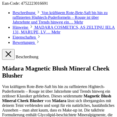
Ean-Code: 4752223016691
Beschreibung
Von kräftigem Rote-Bete-Saft bis hin zu
raffinierten Hightech-Puderformeln – Rouge ist über
Jahrzehnte und Trends hinweg ein…
Mehr
Hinweise
MADARA COSMETICS, AS ZELTIŅU IELA
131, MARUPE, LV…
Mehr
Eigenschaften
Bewertungen
Beschreibung
Mádara Magnetic Blush Mineral Cheek
Blusher
Von kräftigem Rote-Bete-Saft bis hin zu raffinierten Hightech-
Puderformeln – Rouge ist über Jahrzehnte und Trends hinweg ein
zeitloser Klassiker geblieben. Dieses seidenmatte
Magnetic Blush
Mineral Cheek Blusher
von
Mádara
lässt sich übergangslos mit
deinem Teint verblenden und sorgt für ein natürliches, hautähnliches
Aussehen – man ahnt kaum, dass es Make-up ist. Die talkfreie
Formulierung enthält Glycolipid-beschichtete Mineralpigmente, die