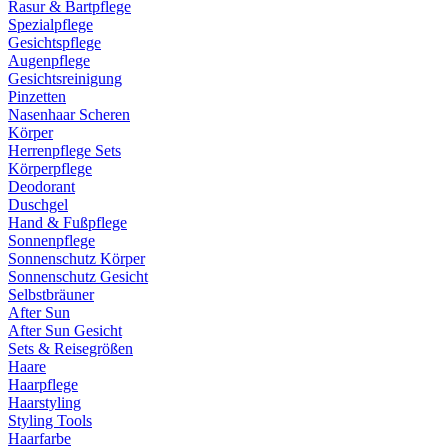
Rasur & Bartpflege
Spezialpflege
Gesichtspflege
Augenpflege
Gesichtsreinigung
Pinzetten
Nasenhaar Scheren
Körper
Herrenpflege Sets
Körperpflege
Deodorant
Duschgel
Hand & Fußpflege
Sonnenpflege
Sonnenschutz Körper
Sonnenschutz Gesicht
Selbstbräuner
After Sun
After Sun Gesicht
Sets & Reisegrößen
Haare
Haarpflege
Haarstyling
Styling Tools
Haarfarbe