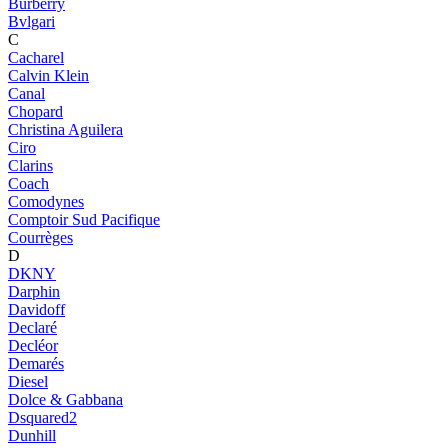
Burberry
Bvlgari
C
Cacharel
Calvin Klein
Canal
Chopard
Christina Aguilera
Ciro
Clarins
Coach
Comodynes
Comptoir Sud Pacifique
Courrèges
D
DKNY
Darphin
Davidoff
Declaré
Decléor
Demarés
Diesel
Dolce & Gabbana
Dsquared2
Dunhill