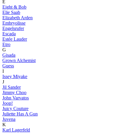
E
Eight & Bob
Elie Saab
Elizabeth Arden
Embryolisse
Engelsrufer
Escada
Estée Lauder
Etro
G
Gisada
Grown Alchemist
Guess
I
Issey Miyake
J
Jil Sander
Jimmy Choo
John Varvatos
Joop!
Juicy Couture
Juliette Has A Gun
Juvena
K
Karl Lagerfeld