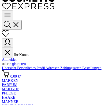
Ihr Konto
Anmelden
oder
registrieren
Übersicht
Persönliches Profil
Adressen
Zahlungsarten
Bestellungen
0,00 €*
MARKEN
PARFUM
MAKE-UP
PFLEGE
HAARE
MÄNNER