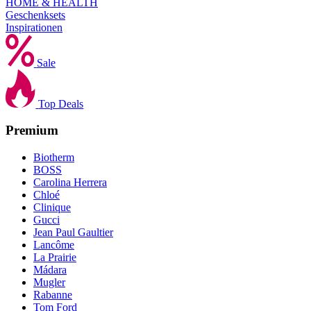
HOME & HEALTH
Geschenksets
Inspirationen
Sale
Top Deals
Premium
Biotherm
BOSS
Carolina Herrera
Chloé
Clinique
Gucci
Jean Paul Gaultier
Lancôme
La Prairie
Mádara
Mugler
Rabanne
Tom Ford