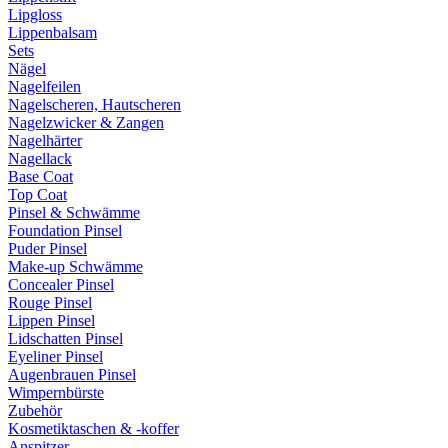
Lipgloss
Lippenbalsam
Sets
Nägel
Nagelfeilen
Nagelscheren, Hautscheren
Nagelzwicker & Zangen
Nagelhärter
Nagellack
Base Coat
Top Coat
Pinsel & Schwämme
Foundation Pinsel
Puder Pinsel
Make-up Schwämme
Concealer Pinsel
Rouge Pinsel
Lippen Pinsel
Lidschatten Pinsel
Eyeliner Pinsel
Augenbrauen Pinsel
Wimpernbürste
Zubehör
Kosmetiktaschen & -koffer
Anspitzer