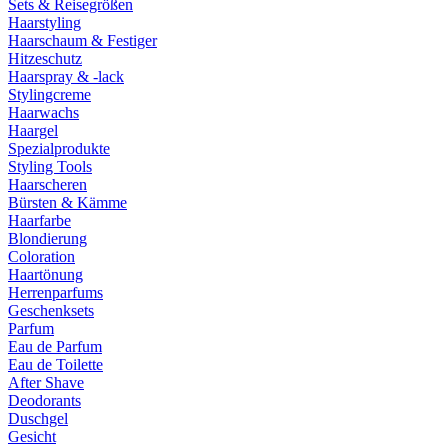
Sets & Reisegrößen
Haarstyling
Haarschaum & Festiger
Hitzeschutz
Haarspray & -lack
Stylingcreme
Haarwachs
Haargel
Spezialprodukte
Styling Tools
Haarscheren
Bürsten & Kämme
Haarfarbe
Blondierung
Coloration
Haartönung
Herrenparfums
Geschenksets
Parfum
Eau de Parfum
Eau de Toilette
After Shave
Deodorants
Duschgel
Gesicht