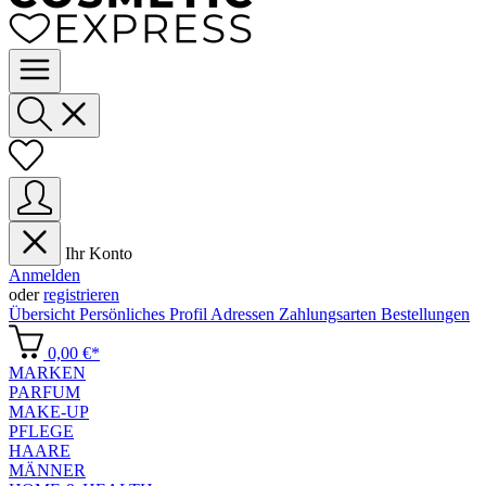
Ihr Konto
Anmelden
oder
registrieren
Übersicht
Persönliches Profil
Adressen
Zahlungsarten
Bestellungen
0,00 €*
MARKEN
PARFUM
MAKE-UP
PFLEGE
HAARE
MÄNNER