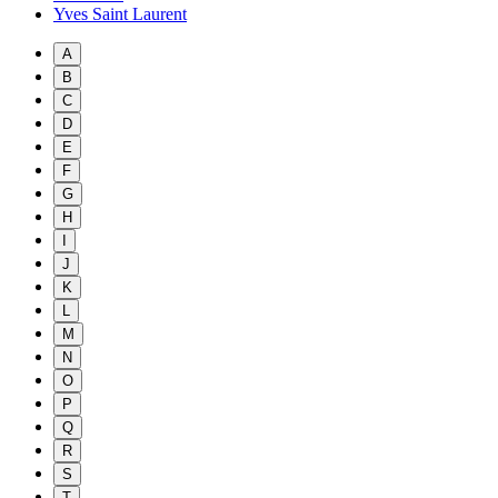
Yves Saint Laurent
A
B
C
D
E
F
G
H
I
J
K
L
M
N
O
P
Q
R
S
T