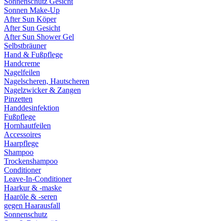
Sonnenschutz Gesicht
Sonnen Make-Up
After Sun Köper
After Sun Gesicht
After Sun Shower Gel
Selbstbräuner
Hand & Fußpflege
Handcreme
Nagelfeilen
Nagelscheren, Hautscheren
Nagelzwicker & Zangen
Pinzetten
Handdesinfektion
Fußpflege
Hornhautfeilen
Accessoires
Haarpflege
Shampoo
Trockenshampoo
Conditioner
Leave-In-Conditioner
Haarkur & -maske
Haaröle & -seren
gegen Haarausfall
Sonnenschutz