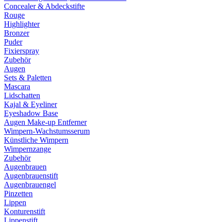
Concealer & Abdeckstifte
Rouge
Highlighter
Bronzer
Puder
Fixierspray
Zubehör
Augen
Sets & Paletten
Mascara
Lidschatten
Kajal & Eyeliner
Eyeshadow Base
Augen Make-up Entferner
Wimpern-Wachstumsserum
Künstliche Wimpern
Wimpernzange
Zubehör
Augenbrauen
Augenbrauenstift
Augenbrauengel
Pinzetten
Lippen
Konturenstift
Lippenstift