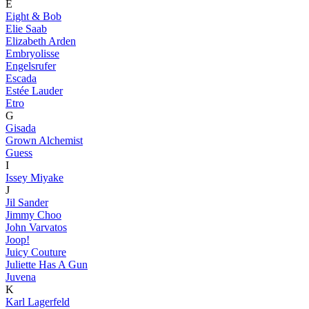
E
Eight & Bob
Elie Saab
Elizabeth Arden
Embryolisse
Engelsrufer
Escada
Estée Lauder
Etro
G
Gisada
Grown Alchemist
Guess
I
Issey Miyake
J
Jil Sander
Jimmy Choo
John Varvatos
Joop!
Juicy Couture
Juliette Has A Gun
Juvena
K
Karl Lagerfeld