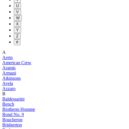
U
V
W
X
Y
Z
#
A
Aerin
American Crew
Aramis
Armani
Atkinsons
Avela
Azzaro
B
Baldessarini
Bench
Biotherm Homme
Bond No. 9
Boucheron
Bridgerton