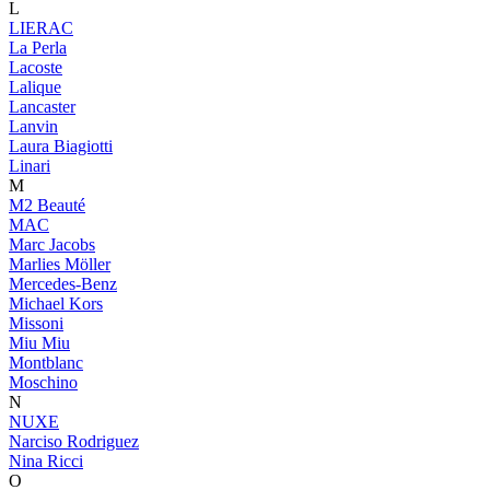
L
LIERAC
La Perla
Lacoste
Lalique
Lancaster
Lanvin
Laura Biagiotti
Linari
M
M2 Beauté
MAC
Marc Jacobs
Marlies Möller
Mercedes-Benz
Michael Kors
Missoni
Miu Miu
Montblanc
Moschino
N
NUXE
Narciso Rodriguez
Nina Ricci
O