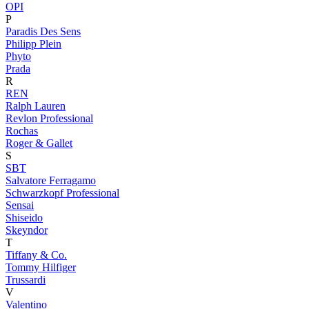
OPI
P
Paradis Des Sens
Philipp Plein
Phyto
Prada
R
REN
Ralph Lauren
Revlon Professional
Rochas
Roger & Gallet
S
SBT
Salvatore Ferragamo
Schwarzkopf Professional
Sensai
Shiseido
Skeyndor
T
Tiffany & Co.
Tommy Hilfiger
Trussardi
V
Valentino