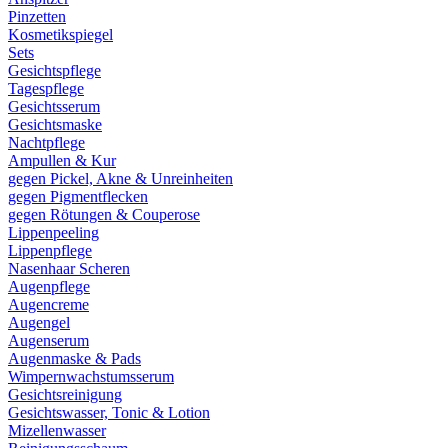
Pinzetten
Kosmetikspiegel
Sets
Gesichtspflege
Tagespflege
Gesichtsserum
Gesichtsmaske
Nachtpflege
Ampullen & Kur
gegen Pickel, Akne & Unreinheiten
gegen Pigmentflecken
gegen Rötungen & Couperose
Lippenpeeling
Lippenpflege
Nasenhaar Scheren
Augenpflege
Augencreme
Augengel
Augenserum
Augenmaske & Pads
Wimpernwachstumsserum
Gesichtsreinigung
Gesichtswasser, Tonic & Lotion
Mizellenwasser