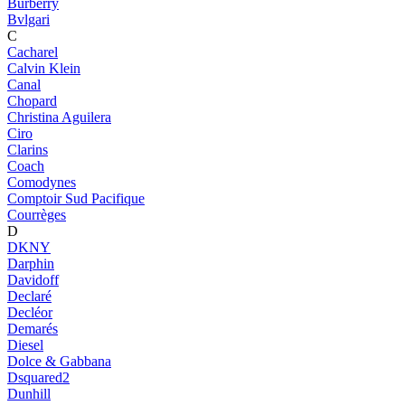
Burberry
Bvlgari
C
Cacharel
Calvin Klein
Canal
Chopard
Christina Aguilera
Ciro
Clarins
Coach
Comodynes
Comptoir Sud Pacifique
Courrèges
D
DKNY
Darphin
Davidoff
Declaré
Decléor
Demarés
Diesel
Dolce & Gabbana
Dsquared2
Dunhill