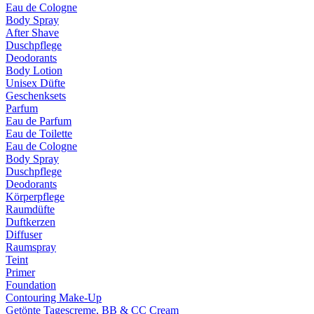
Eau de Cologne
Body Spray
After Shave
Duschpflege
Deodorants
Body Lotion
Unisex Düfte
Geschenksets
Parfum
Eau de Parfum
Eau de Toilette
Eau de Cologne
Body Spray
Duschpflege
Deodorants
Körperpflege
Raumdüfte
Duftkerzen
Diffuser
Raumspray
Teint
Primer
Foundation
Contouring Make-Up
Getönte Tagescreme, BB & CC Cream