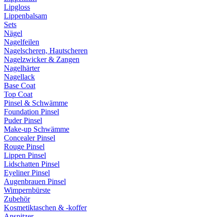
Lipgloss
Lippenbalsam
Sets
Nägel
Nagelfeilen
Nagelscheren, Hautscheren
Nagelzwicker & Zangen
Nagelhärter
Nagellack
Base Coat
Top Coat
Pinsel & Schwämme
Foundation Pinsel
Puder Pinsel
Make-up Schwämme
Concealer Pinsel
Rouge Pinsel
Lippen Pinsel
Lidschatten Pinsel
Eyeliner Pinsel
Augenbrauen Pinsel
Wimpernbürste
Zubehör
Kosmetiktaschen & -koffer
Anspitzer