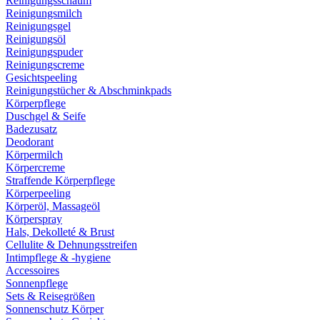
Reinigungsschaum
Reinigungsmilch
Reinigungsgel
Reinigungsöl
Reinigungspuder
Reinigungscreme
Gesichtspeeling
Reinigungstücher & Abschminkpads
Körperpflege
Duschgel & Seife
Badezusatz
Deodorant
Körpermilch
Körpercreme
Straffende Körperpflege
Körperpeeling
Körperöl, Massageöl
Körperspray
Hals, Dekolleté & Brust
Cellulite & Dehnungsstreifen
Intimpflege & -hygiene
Accessoires
Sonnenpflege
Sets & Reisegrößen
Sonnenschutz Körper