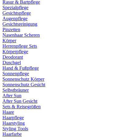
Rasur & Bartpflege
Spezialpflege
Gesichtspflege
Augenpflege
Gesichtsreinigung
Pinzetten
Nasenhaar Scheren
Körper
Herrenpflege Sets
Körperpflege
Deodorant
Duschgel
Hand & Fußpflege
Sonnenpflege
Sonnenschutz Körper
Sonnenschutz Gesicht
Selbstbräuner
After Sun
After Sun Gesicht
Sets & Reisegrößen
Haare
Haarpflege
Haarstyling
Styling Tools
Haarfarbe