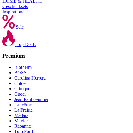
HOME & HEALTH
Geschenksets
Inspirationen
Sale
Top Deals
Premium
Biotherm
BOSS
Carolina Herrera
Chloé
Clinique
Gucci
Jean Paul Gaultier
Lancôme
La Prairie
Mádara
Mugler
Rabanne
Tom Ford