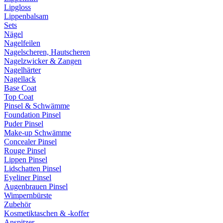
Lipgloss
Lippenbalsam
Sets
Nägel
Nagelfeilen
Nagelscheren, Hautscheren
Nagelzwicker & Zangen
Nagelhärter
Nagellack
Base Coat
Top Coat
Pinsel & Schwämme
Foundation Pinsel
Puder Pinsel
Make-up Schwämme
Concealer Pinsel
Rouge Pinsel
Lippen Pinsel
Lidschatten Pinsel
Eyeliner Pinsel
Augenbrauen Pinsel
Wimpernbürste
Zubehör
Kosmetiktaschen & -koffer
Anspitzer