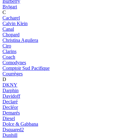
Burberry
Bvlgari
C
Cacharel
Calvin Klein
Canal
Chopard
Christina Aguilera
Ciro
Clarins
Coach
Comodynes
Comptoir Sud Pacifique
Courrèges
D
DKNY
Darphin
Davidoff
Declaré
Decléor
Demarés
Diesel
Dolce & Gabbana
Dsquared2
Dunhill