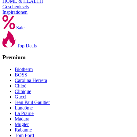
HOME & HEALTH
Geschenksets
Inspirationen
Sale
Top Deals
Premium
Biotherm
BOSS
Carolina Herrera
Chloé
Clinique
Gucci
Jean Paul Gaultier
Lancôme
La Prairie
Mádara
Mugler
Rabanne
Tom Ford