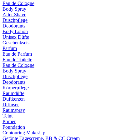
Eau de Cologne
Body Spray
After Shave
Duschpflege
Deodorants
Body Lotion
Unisex Düfte
Geschenksets
Parfum
Eau de Parfum
Eau de Toilette
Eau de Cologne
Body Spray
Duschpflege
Deodorants
Körperpflege
Raumdüfte
Duftkerzen
Diffuser
Raumspray
Teint
Primer
Foundation
Contouring Make-Up
Getönte Tagescreme, BB & CC Cream