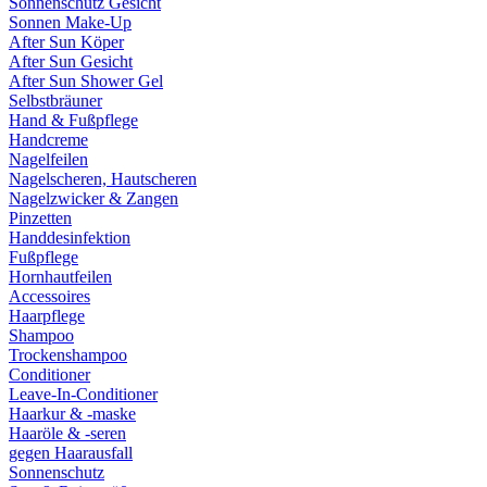
Sonnenschutz Gesicht
Sonnen Make-Up
After Sun Köper
After Sun Gesicht
After Sun Shower Gel
Selbstbräuner
Hand & Fußpflege
Handcreme
Nagelfeilen
Nagelscheren, Hautscheren
Nagelzwicker & Zangen
Pinzetten
Handdesinfektion
Fußpflege
Hornhautfeilen
Accessoires
Haarpflege
Shampoo
Trockenshampoo
Conditioner
Leave-In-Conditioner
Haarkur & -maske
Haaröle & -seren
gegen Haarausfall
Sonnenschutz