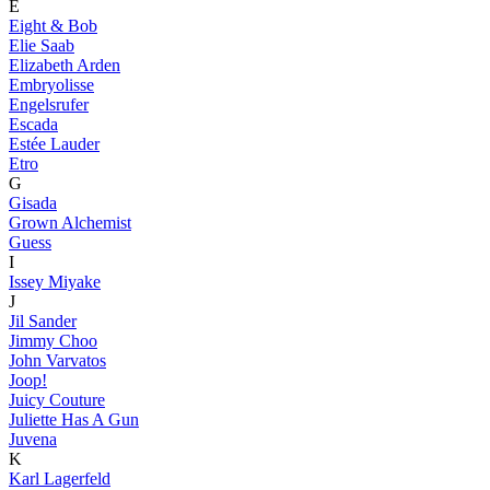
E
Eight & Bob
Elie Saab
Elizabeth Arden
Embryolisse
Engelsrufer
Escada
Estée Lauder
Etro
G
Gisada
Grown Alchemist
Guess
I
Issey Miyake
J
Jil Sander
Jimmy Choo
John Varvatos
Joop!
Juicy Couture
Juliette Has A Gun
Juvena
K
Karl Lagerfeld