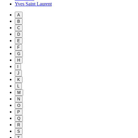
Yves Saint Laurent
A
B
C
D
E
F
G
H
I
J
K
L
M
N
O
P
Q
R
S
T