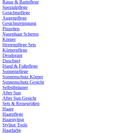
Rasur & Bartpflege
Spezialpflege
Gesichtspflege
Augenpflege
Gesichtsreinigung
Pinzetten
Nasenhaar Scheren
Körper
Herrenpflege Sets
Körperpflege
Deodorant
Duschgel
Hand & Fußpflege
Sonnenpflege
Sonnenschutz Körper
Sonnenschutz Gesicht
Selbstbräuner
After Sun
After Sun Gesicht
Sets & Reisegrößen
Haare
Haarpflege
Haarstyling
Styling Tools
Haarfarbe