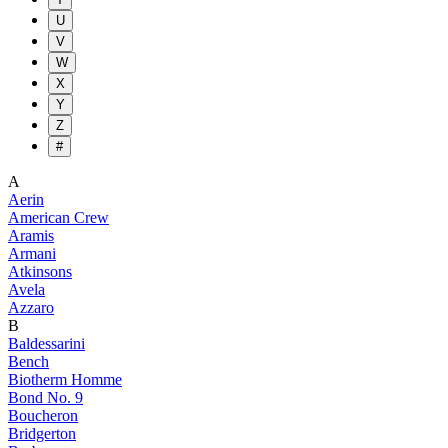
U
V
W
X
Y
Z
#
A
Aerin
American Crew
Aramis
Armani
Atkinsons
Avela
Azzaro
B
Baldessarini
Bench
Biotherm Homme
Bond No. 9
Boucheron
Bridgerton