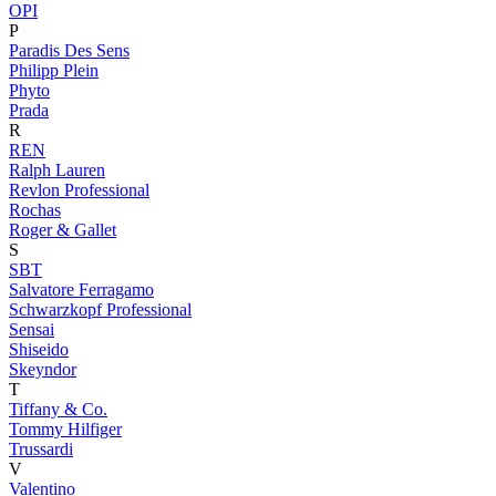
OPI
P
Paradis Des Sens
Philipp Plein
Phyto
Prada
R
REN
Ralph Lauren
Revlon Professional
Rochas
Roger & Gallet
S
SBT
Salvatore Ferragamo
Schwarzkopf Professional
Sensai
Shiseido
Skeyndor
T
Tiffany & Co.
Tommy Hilfiger
Trussardi
V
Valentino