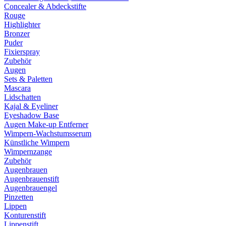
Concealer & Abdeckstifte
Rouge
Highlighter
Bronzer
Puder
Fixierspray
Zubehör
Augen
Sets & Paletten
Mascara
Lidschatten
Kajal & Eyeliner
Eyeshadow Base
Augen Make-up Entferner
Wimpern-Wachstumsserum
Künstliche Wimpern
Wimpernzange
Zubehör
Augenbrauen
Augenbrauenstift
Augenbrauengel
Pinzetten
Lippen
Konturenstift
Lippenstift