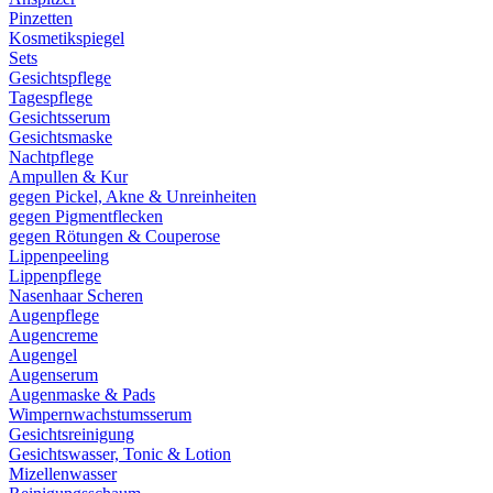
Pinzetten
Kosmetikspiegel
Sets
Gesichtspflege
Tagespflege
Gesichtsserum
Gesichtsmaske
Nachtpflege
Ampullen & Kur
gegen Pickel, Akne & Unreinheiten
gegen Pigmentflecken
gegen Rötungen & Couperose
Lippenpeeling
Lippenpflege
Nasenhaar Scheren
Augenpflege
Augencreme
Augengel
Augenserum
Augenmaske & Pads
Wimpernwachstumsserum
Gesichtsreinigung
Gesichtswasser, Tonic & Lotion
Mizellenwasser