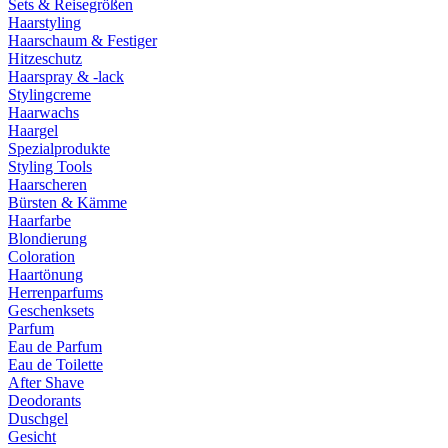
Sets & Reisegrößen
Haarstyling
Haarschaum & Festiger
Hitzeschutz
Haarspray & -lack
Stylingcreme
Haarwachs
Haargel
Spezialprodukte
Styling Tools
Haarscheren
Bürsten & Kämme
Haarfarbe
Blondierung
Coloration
Haartönung
Herrenparfums
Geschenksets
Parfum
Eau de Parfum
Eau de Toilette
After Shave
Deodorants
Duschgel
Gesicht