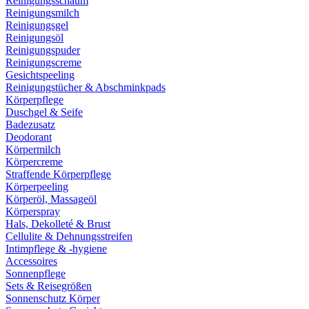
Reinigungsschaum
Reinigungsmilch
Reinigungsgel
Reinigungsöl
Reinigungspuder
Reinigungscreme
Gesichtspeeling
Reinigungstücher & Abschminkpads
Körperpflege
Duschgel & Seife
Badezusatz
Deodorant
Körpermilch
Körpercreme
Straffende Körperpflege
Körperpeeling
Körperöl, Massageöl
Körperspray
Hals, Dekolleté & Brust
Cellulite & Dehnungsstreifen
Intimpflege & -hygiene
Accessoires
Sonnenpflege
Sets & Reisegrößen
Sonnenschutz Körper