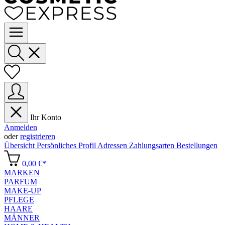
Ihr Konto
Anmelden
oder
registrieren
Übersicht
Persönliches Profil
Adressen
Zahlungsarten
Bestellungen
0,00 €*
MARKEN
PARFUM
MAKE-UP
PFLEGE
HAARE
MÄNNER