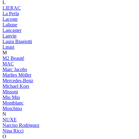
L
LIERAC
La Perla
Lacoste
Lalique
Lancaster
Lanvin
Laura Biagiotti
Linari
M
M2 Beauté
MAC
Marc Jacobs
Marlies Möller
Mercedes-Benz
Michael Kors
Missoni
Miu Miu
Montblanc
Moschino
N
NUXE
Narciso Rodriguez
Nina Ricci
O