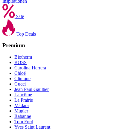
Inspirationen
Sale
Top Deals
Premium
Biotherm
BOSS
Carolina Herrera
Chloé
Clinique
Gucci
Jean Paul Gaultier
Lancôme
La Prairie
Mádara
Mugler
Rabanne
Tom Ford
Yves Saint Laurent