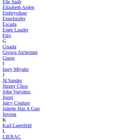
Elie Saab
Elizabeth Arden
Embryolisse
Engelsrufer
Escada
Estée Lauder
Etro
G
Gisada
Grown Alchemist
Guess
I
Issey Miyake
J
Jil Sander
Jimmy Choo
John Varvatos
Joop!
Juicy Couture
Juliette Has A Gun
Juvena
K
Karl Lagerfeld
L
LIERAC