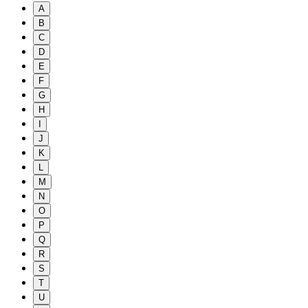
A
B
C
D
E
F
G
H
I
J
K
L
M
N
O
P
Q
R
S
T
U