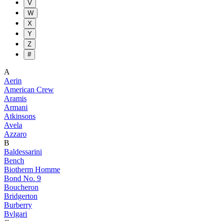
V
W
X
Y
Z
#
A
Aerin
American Crew
Aramis
Armani
Atkinsons
Avela
Azzaro
B
Baldessarini
Bench
Biotherm Homme
Bond No. 9
Boucheron
Bridgerton
Burberry
Bvlgari