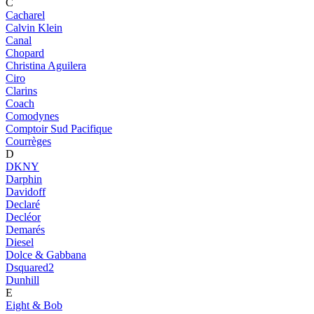
C
Cacharel
Calvin Klein
Canal
Chopard
Christina Aguilera
Ciro
Clarins
Coach
Comodynes
Comptoir Sud Pacifique
Courrèges
D
DKNY
Darphin
Davidoff
Declaré
Decléor
Demarés
Diesel
Dolce & Gabbana
Dsquared2
Dunhill
E
Eight & Bob