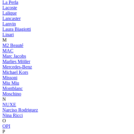
La Perla
Lacoste
Lalique
Lancaster
Lanvin
Laura Biagiotti
Linari
M
M2 Beauté
MAC
Marc Jacobs
Marlies Möller
Mercedes-Benz
Michael Kors
Missoni
Miu Miu
Montblanc
Moschino
N
NUXE
Narciso Rodriguez
Nina Ricci
O
OPI
P