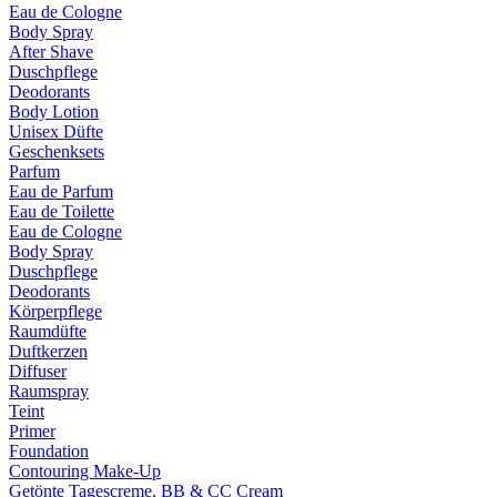
Eau de Cologne
Body Spray
After Shave
Duschpflege
Deodorants
Body Lotion
Unisex Düfte
Geschenksets
Parfum
Eau de Parfum
Eau de Toilette
Eau de Cologne
Body Spray
Duschpflege
Deodorants
Körperpflege
Raumdüfte
Duftkerzen
Diffuser
Raumspray
Teint
Primer
Foundation
Contouring Make-Up
Getönte Tagescreme, BB & CC Cream