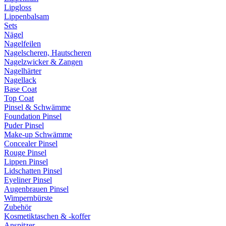
Lipgloss
Lippenbalsam
Sets
Nägel
Nagelfeilen
Nagelscheren, Hautscheren
Nagelzwicker & Zangen
Nagelhärter
Nagellack
Base Coat
Top Coat
Pinsel & Schwämme
Foundation Pinsel
Puder Pinsel
Make-up Schwämme
Concealer Pinsel
Rouge Pinsel
Lippen Pinsel
Lidschatten Pinsel
Eyeliner Pinsel
Augenbrauen Pinsel
Wimpernbürste
Zubehör
Kosmetiktaschen & -koffer
Anspitzer