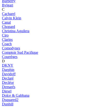
Burberry
Bvlgari
C
Cacharel
Calvin Klein
Canal
Chopard
Christina Aguilera
Ciro
Clarins
Coach
Comodynes
Comptoir Sud Pacifique
Courrèges
D
DKNY
Darphin
Davidoff
Declaré
Decléor
Demarés
Diesel
Dolce & Gabbana
Dsquared2
Dunhill