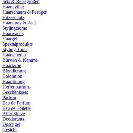
Sets & Reisegrößen
Haarstyling
Haarschaum & Festiger
Hitzeschutz
Haarspray & -lack
Stylingcreme
Haarwachs
Haargel
Spezialprodukte
Styling Tools
Haarscheren
Bürsten & Kämme
Haarfarbe
Blondierung
Coloration
Haartönung
Herrenparfums
Geschenksets
Parfum
Eau de Parfum
Eau de Toilette
After Shave
Deodorants
Duschgel
Gesicht