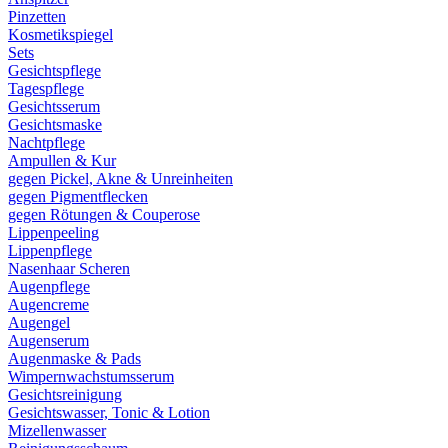
Pinzetten
Kosmetikspiegel
Sets
Gesichtspflege
Tagespflege
Gesichtsserum
Gesichtsmaske
Nachtpflege
Ampullen & Kur
gegen Pickel, Akne & Unreinheiten
gegen Pigmentflecken
gegen Rötungen & Couperose
Lippenpeeling
Lippenpflege
Nasenhaar Scheren
Augenpflege
Augencreme
Augengel
Augenserum
Augenmaske & Pads
Wimpernwachstumsserum
Gesichtsreinigung
Gesichtswasser, Tonic & Lotion
Mizellenwasser