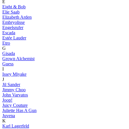
E
Eight & Bob
Elie Saab
Elizabeth Arden
Embryolisse
Engelsrufer
Escada
Estée Lauder
Etro
G
Gisada
Grown Alchemist
Guess
I
Issey Miyake
J
Jil Sander
Jimmy Choo
John Varvatos
Joop!
Juicy Couture
Juliette Has A Gun
Juvena
K
Karl Lagerfeld