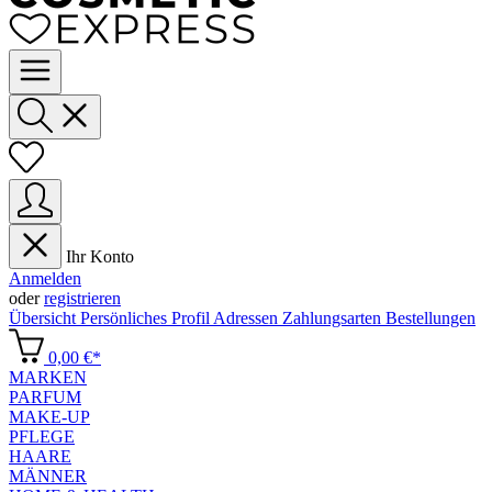
Ihr Konto
Anmelden
oder
registrieren
Übersicht
Persönliches Profil
Adressen
Zahlungsarten
Bestellungen
0,00 €*
MARKEN
PARFUM
MAKE-UP
PFLEGE
HAARE
MÄNNER