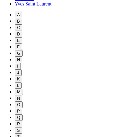
Yves Saint Laurent
A
B
C
D
E
F
G
H
I
J
K
L
M
N
O
P
Q
R
S
T