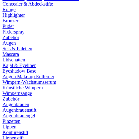
Concealer & Abdeckstifte
Rouge
Highlighter
Bronzer
Puder
Fixierspray
Zubehör
Augen
Sets & Paletten
Mascara
Lidschatten
Kajal & Eyeliner
Eyeshadow Base
Augen Make-up Entferner
Wimpern-Wachstumsserum
Künstliche Wimpern
Wimpernzange
Zubehör
Augenbrauen
Augenbrauenstift
Augenbrauengel
Pinzetten
Lippen
Konturenstift
Lippenstift