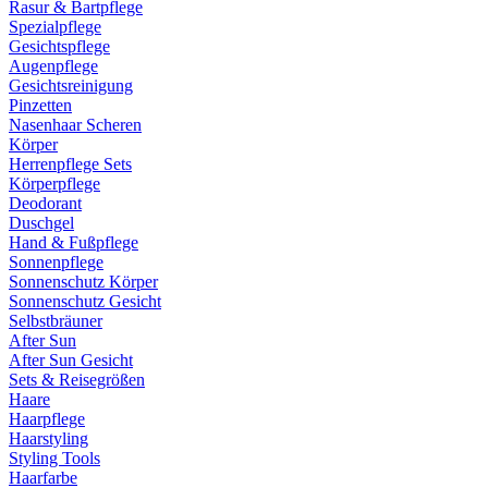
Rasur & Bartpflege
Spezialpflege
Gesichtspflege
Augenpflege
Gesichtsreinigung
Pinzetten
Nasenhaar Scheren
Körper
Herrenpflege Sets
Körperpflege
Deodorant
Duschgel
Hand & Fußpflege
Sonnenpflege
Sonnenschutz Körper
Sonnenschutz Gesicht
Selbstbräuner
After Sun
After Sun Gesicht
Sets & Reisegrößen
Haare
Haarpflege
Haarstyling
Styling Tools
Haarfarbe