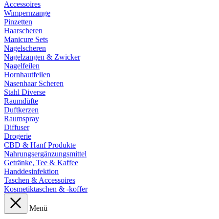
Accessoires
Wimpernzange
Pinzetten
Haarscheren
Manicure Sets
Nagelscheren
Nagelzangen & Zwicker
Nagelfeilen
Hornhautfeilen
Nasenhaar Scheren
Stahl Diverse
Raumdüfte
Duftkerzen
Raumspray
Diffuser
Drogerie
CBD & Hanf Produkte
Nahrungsergänzungsmittel
Getränke, Tee & Kaffee
Handdesinfektion
Taschen & Accessoires
Kosmetiktaschen & -koffer
Menü