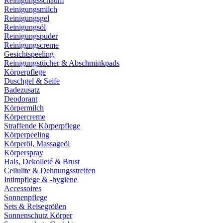
Reinigungsschaum
Reinigungsmilch
Reinigungsgel
Reinigungsöl
Reinigungspuder
Reinigungscreme
Gesichtspeeling
Reinigungstücher & Abschminkpads
Körperpflege
Duschgel & Seife
Badezusatz
Deodorant
Körpermilch
Körpercreme
Straffende Körperpflege
Körperpeeling
Körperöl, Massageöl
Körperspray
Hals, Dekolleté & Brust
Cellulite & Dehnungsstreifen
Intimpflege & -hygiene
Accessoires
Sonnenpflege
Sets & Reisegrößen
Sonnenschutz Körper