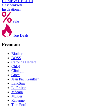
HOME & HEALTH
Geschenksets
Inspirationen
Sale
Top Deals
Premium
Biotherm
BOSS
Carolina Herrera
Chloé
Clinique
Gucci
Jean Paul Gaultier
Lancôme
La Prairie
Mádara
Mugler
Rabanne
Tom Ford