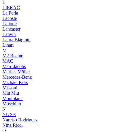
L
LIERAC
La Perla
Lacoste
Lalique
Lancaster
Lanvin
Laura Biagiotti
Linari
M
M2 Beauté
MAC
Marc Jacobs
Marlies Möller
Mercedes-Benz
Michael Kors
Missoni
Miu Miu
Montblanc
Moschino
N
NUXE
Narciso Rodriguez
Nina Ricci
O