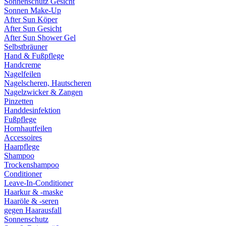
Sonnenschutz Gesicht
Sonnen Make-Up
After Sun Köper
After Sun Gesicht
After Sun Shower Gel
Selbstbräuner
Hand & Fußpflege
Handcreme
Nagelfeilen
Nagelscheren, Hautscheren
Nagelzwicker & Zangen
Pinzetten
Handdesinfektion
Fußpflege
Hornhautfeilen
Accessoires
Haarpflege
Shampoo
Trockenshampoo
Conditioner
Leave-In-Conditioner
Haarkur & -maske
Haaröle & -seren
gegen Haarausfall
Sonnenschutz