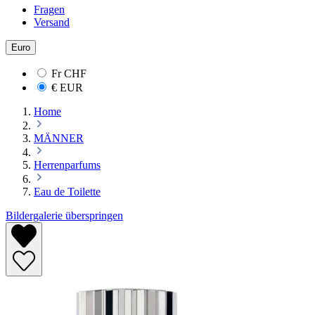
Fragen
Versand
Euro
Fr
CHF
€
EUR
Home
MÄNNER
Herrenparfums
Eau de Toilette
Bildergalerie überspringen