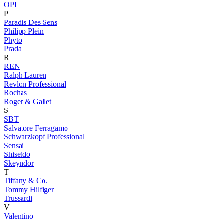
OPI
P
Paradis Des Sens
Philipp Plein
Phyto
Prada
R
REN
Ralph Lauren
Revlon Professional
Rochas
Roger & Gallet
S
SBT
Salvatore Ferragamo
Schwarzkopf Professional
Sensai
Shiseido
Skeyndor
T
Tiffany & Co.
Tommy Hilfiger
Trussardi
V
Valentino