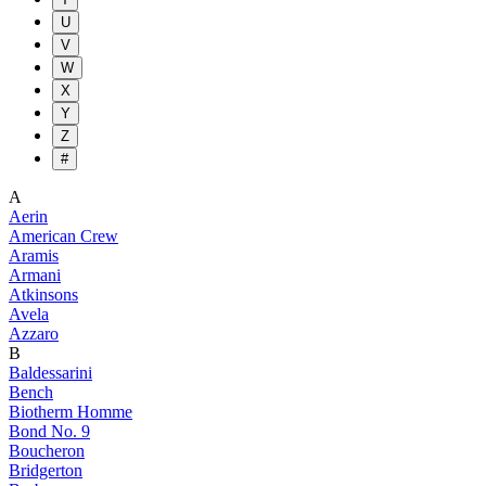
U
V
W
X
Y
Z
#
A
Aerin
American Crew
Aramis
Armani
Atkinsons
Avela
Azzaro
B
Baldessarini
Bench
Biotherm Homme
Bond No. 9
Boucheron
Bridgerton