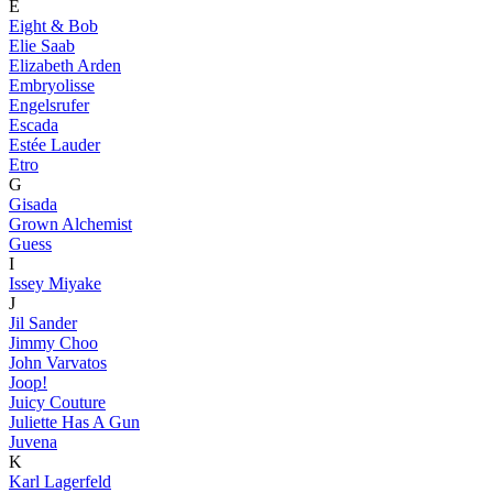
E
Eight & Bob
Elie Saab
Elizabeth Arden
Embryolisse
Engelsrufer
Escada
Estée Lauder
Etro
G
Gisada
Grown Alchemist
Guess
I
Issey Miyake
J
Jil Sander
Jimmy Choo
John Varvatos
Joop!
Juicy Couture
Juliette Has A Gun
Juvena
K
Karl Lagerfeld