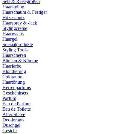
Sets & Reisegrößen
Haarstyling
Haarschaum & Festiger
Hitzeschutz
Haarspray & -lack
Stylingcreme
Haarwachs
Haargel
Spezialprodukte
Styling Tools
Haarscheren
Bürsten & Kämme
Haarfarbe
Blondierung
Coloration
Haartönung
Herrenparfums
Geschenksets
Parfum
Eau de Parfum
Eau de Toilette
After Shave
Deodorants
Duschgel
Gesicht