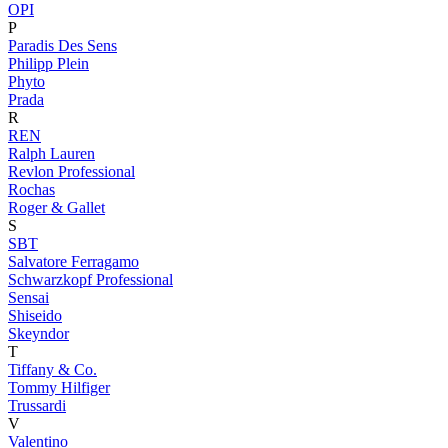
OPI
P
Paradis Des Sens
Philipp Plein
Phyto
Prada
R
REN
Ralph Lauren
Revlon Professional
Rochas
Roger & Gallet
S
SBT
Salvatore Ferragamo
Schwarzkopf Professional
Sensai
Shiseido
Skeyndor
T
Tiffany & Co.
Tommy Hilfiger
Trussardi
V
Valentino