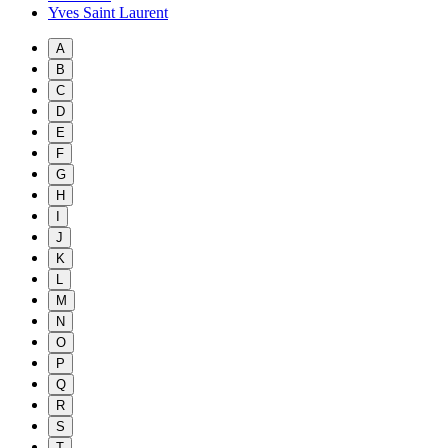
Yves Saint Laurent
A
B
C
D
E
F
G
H
I
J
K
L
M
N
O
P
Q
R
S
T