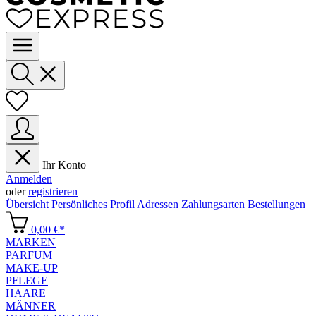
Ihr Konto
Anmelden
oder
registrieren
Übersicht
Persönliches Profil
Adressen
Zahlungsarten
Bestellungen
0,00 €*
MARKEN
PARFUM
MAKE-UP
PFLEGE
HAARE
MÄNNER