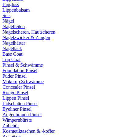
Lipgloss
Lippenbalsam
Sets
Nägel
Nagelfeilen
Nagelscheren, Hautscheren
Nagelzwicker & Zangen
Nagelhärter
Nagellack
Base Coat
Top Coat
Pinsel & Schwämme
Foundation Pinsel
Puder Pinsel
Make-up Schwämme
Concealer Pinsel
Rouge Pinsel
Lippen Pinsel
Lidschatten Pinsel
Eyeliner Pinsel
Augenbrauen Pinsel
Wimpernbürste
Zubehör
Kosmetiktaschen & -koffer
Anspitzer