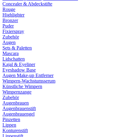
Concealer & Abdeckstifte
Rouge
Highlighter
Bronzer
Puder
Fixierspray
Zubehör
Augen
Sets & Paletten
Mascara
Lidschatten
Kajal & Eyeliner
Eyeshadow Base
Augen Make-up Entferner
Wimpern-Wachstumsserum
Künstliche Wimpern
Wimpernzange
Zubehör
Augenbrauen
Augenbrauenstift
Augenbrauengel
Pinzetten
Lippen
Konturenstift
Lippenstift