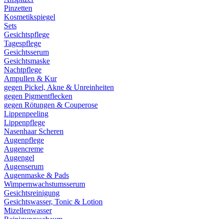
Pinzetten
Kosmetikspiegel
Sets
Gesichtspflege
Tagespflege
Gesichtsserum
Gesichtsmaske
Nachtpflege
Ampullen & Kur
gegen Pickel, Akne & Unreinheiten
gegen Pigmentflecken
gegen Rötungen & Couperose
Lippenpeeling
Lippenpflege
Nasenhaar Scheren
Augenpflege
Augencreme
Augengel
Augenserum
Augenmaske & Pads
Wimpernwachstumsserum
Gesichtsreinigung
Gesichtswasser, Tonic & Lotion
Mizellenwasser