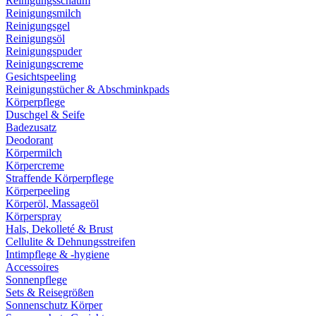
Reinigungsschaum
Reinigungsmilch
Reinigungsgel
Reinigungsöl
Reinigungspuder
Reinigungscreme
Gesichtspeeling
Reinigungstücher & Abschminkpads
Körperpflege
Duschgel & Seife
Badezusatz
Deodorant
Körpermilch
Körpercreme
Straffende Körperpflege
Körperpeeling
Körperöl, Massageöl
Körperspray
Hals, Dekolleté & Brust
Cellulite & Dehnungsstreifen
Intimpflege & -hygiene
Accessoires
Sonnenpflege
Sets & Reisegrößen
Sonnenschutz Körper