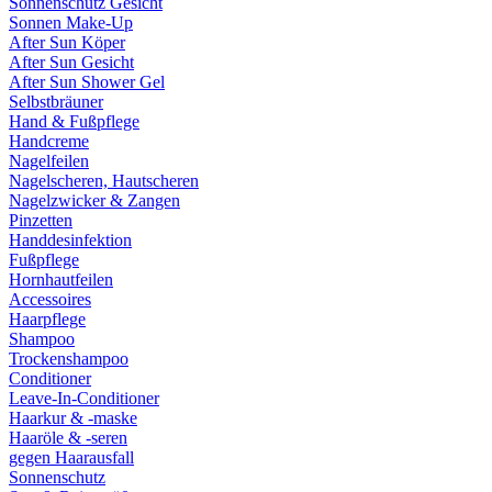
Sonnenschutz Gesicht
Sonnen Make-Up
After Sun Köper
After Sun Gesicht
After Sun Shower Gel
Selbstbräuner
Hand & Fußpflege
Handcreme
Nagelfeilen
Nagelscheren, Hautscheren
Nagelzwicker & Zangen
Pinzetten
Handdesinfektion
Fußpflege
Hornhautfeilen
Accessoires
Haarpflege
Shampoo
Trockenshampoo
Conditioner
Leave-In-Conditioner
Haarkur & -maske
Haaröle & -seren
gegen Haarausfall
Sonnenschutz