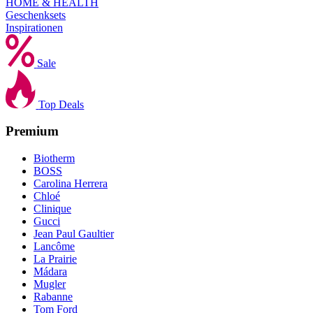
HOME & HEALTH
Geschenksets
Inspirationen
Sale
Top Deals
Premium
Biotherm
BOSS
Carolina Herrera
Chloé
Clinique
Gucci
Jean Paul Gaultier
Lancôme
La Prairie
Mádara
Mugler
Rabanne
Tom Ford