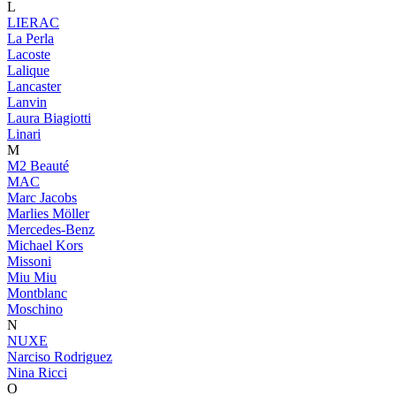
L
LIERAC
La Perla
Lacoste
Lalique
Lancaster
Lanvin
Laura Biagiotti
Linari
M
M2 Beauté
MAC
Marc Jacobs
Marlies Möller
Mercedes-Benz
Michael Kors
Missoni
Miu Miu
Montblanc
Moschino
N
NUXE
Narciso Rodriguez
Nina Ricci
O