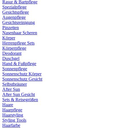
Rasur & Bartpflege
Spezialpflege
Gesichtspflege
Augenpflege
Gesichtsreinigung
Pinzetten
Nasenhaar Scheren
Körper
Herrenpflege Sets
Körperpflege
Deodorant
Duschgel
Hand & Fußpflege
Sonnenpflege
Sonnenschutz Körper
Sonnenschutz Gesicht
Selbstbräuner
After Sun
After Sun Gesicht
Sets & Reisegrößen
Haare
Haarpflege
Haarstyling
Styling Tools
Haarfarbe