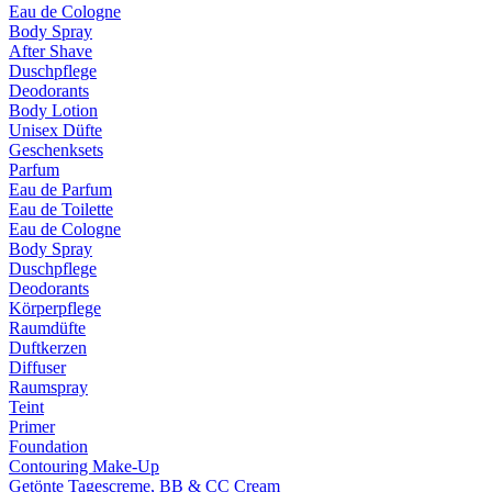
Eau de Cologne
Body Spray
After Shave
Duschpflege
Deodorants
Body Lotion
Unisex Düfte
Geschenksets
Parfum
Eau de Parfum
Eau de Toilette
Eau de Cologne
Body Spray
Duschpflege
Deodorants
Körperpflege
Raumdüfte
Duftkerzen
Diffuser
Raumspray
Teint
Primer
Foundation
Contouring Make-Up
Getönte Tagescreme, BB & CC Cream