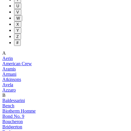
U
V
W
X
Y
Z
#
A
Aerin
American Crew
Aramis
Armani
Atkinsons
Avela
Azzaro
B
Baldessarini
Bench
Biotherm Homme
Bond No. 9
Boucheron
Bridgerton