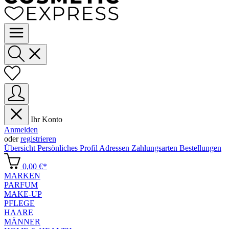
Ihr Konto
Anmelden
oder
registrieren
Übersicht
Persönliches Profil
Adressen
Zahlungsarten
Bestellungen
0,00 €*
MARKEN
PARFUM
MAKE-UP
PFLEGE
HAARE
MÄNNER