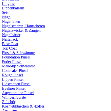
Lipgloss
Lippenbalsam
Sets
Nägel
Nagelfeilen
Nagelscheren, Hautscheren
Nagelzwicker & Zangen
Nagelhärter
Nagellack
Base Coat
Top Coat
Pinsel & Schwämme
Foundation Pinsel
Puder Pinsel
Make-up Schwämme
Concealer Pinsel
Rouge Pinsel
Lippen Pinsel
Lidschatten Pinsel
Eyeliner Pinsel
Augenbrauen Pinsel
Wimpernbürste
Zubehör
Kosmetiktaschen & -koffer
Anspitzer