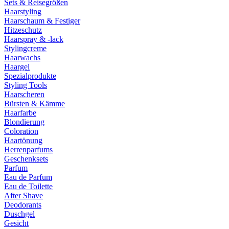
Sets & Reisegrößen
Haarstyling
Haarschaum & Festiger
Hitzeschutz
Haarspray & -lack
Stylingcreme
Haarwachs
Haargel
Spezialprodukte
Styling Tools
Haarscheren
Bürsten & Kämme
Haarfarbe
Blondierung
Coloration
Haartönung
Herrenparfums
Geschenksets
Parfum
Eau de Parfum
Eau de Toilette
After Shave
Deodorants
Duschgel
Gesicht