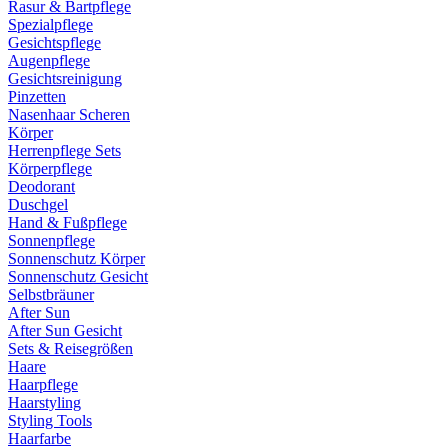
Rasur & Bartpflege
Spezialpflege
Gesichtspflege
Augenpflege
Gesichtsreinigung
Pinzetten
Nasenhaar Scheren
Körper
Herrenpflege Sets
Körperpflege
Deodorant
Duschgel
Hand & Fußpflege
Sonnenpflege
Sonnenschutz Körper
Sonnenschutz Gesicht
Selbstbräuner
After Sun
After Sun Gesicht
Sets & Reisegrößen
Haare
Haarpflege
Haarstyling
Styling Tools
Haarfarbe