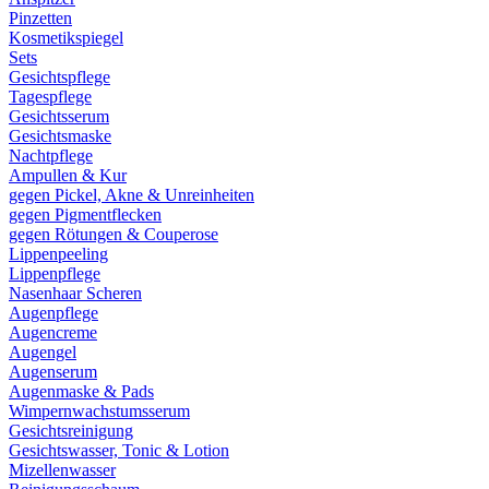
Pinzetten
Kosmetikspiegel
Sets
Gesichtspflege
Tagespflege
Gesichtsserum
Gesichtsmaske
Nachtpflege
Ampullen & Kur
gegen Pickel, Akne & Unreinheiten
gegen Pigmentflecken
gegen Rötungen & Couperose
Lippenpeeling
Lippenpflege
Nasenhaar Scheren
Augenpflege
Augencreme
Augengel
Augenserum
Augenmaske & Pads
Wimpernwachstumsserum
Gesichtsreinigung
Gesichtswasser, Tonic & Lotion
Mizellenwasser