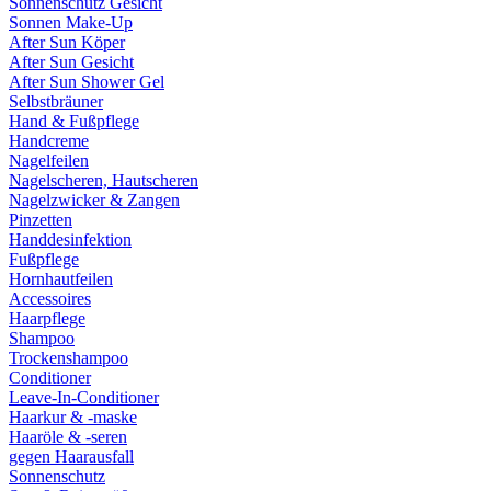
Sonnenschutz Gesicht
Sonnen Make-Up
After Sun Köper
After Sun Gesicht
After Sun Shower Gel
Selbstbräuner
Hand & Fußpflege
Handcreme
Nagelfeilen
Nagelscheren, Hautscheren
Nagelzwicker & Zangen
Pinzetten
Handdesinfektion
Fußpflege
Hornhautfeilen
Accessoires
Haarpflege
Shampoo
Trockenshampoo
Conditioner
Leave-In-Conditioner
Haarkur & -maske
Haaröle & -seren
gegen Haarausfall
Sonnenschutz