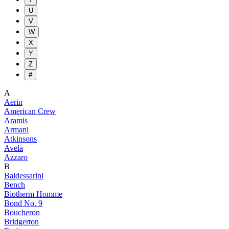
U
V
W
X
Y
Z
#
A
Aerin
American Crew
Aramis
Armani
Atkinsons
Avela
Azzaro
B
Baldessarini
Bench
Biotherm Homme
Bond No. 9
Boucheron
Bridgerton