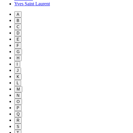
Yves Saint Laurent
A
B
C
D
E
F
G
H
I
J
K
L
M
N
O
P
Q
R
S
T