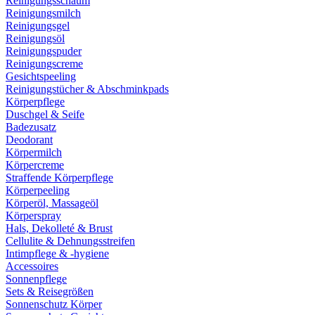
Reinigungsschaum
Reinigungsmilch
Reinigungsgel
Reinigungsöl
Reinigungspuder
Reinigungscreme
Gesichtspeeling
Reinigungstücher & Abschminkpads
Körperpflege
Duschgel & Seife
Badezusatz
Deodorant
Körpermilch
Körpercreme
Straffende Körperpflege
Körperpeeling
Körperöl, Massageöl
Körperspray
Hals, Dekolleté & Brust
Cellulite & Dehnungsstreifen
Intimpflege & -hygiene
Accessoires
Sonnenpflege
Sets & Reisegrößen
Sonnenschutz Körper