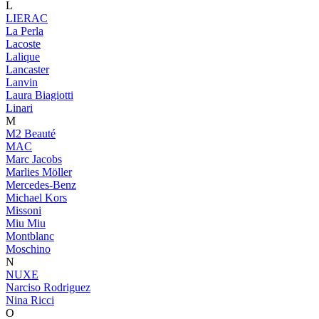
L
LIERAC
La Perla
Lacoste
Lalique
Lancaster
Lanvin
Laura Biagiotti
Linari
M
M2 Beauté
MAC
Marc Jacobs
Marlies Möller
Mercedes-Benz
Michael Kors
Missoni
Miu Miu
Montblanc
Moschino
N
NUXE
Narciso Rodriguez
Nina Ricci
O