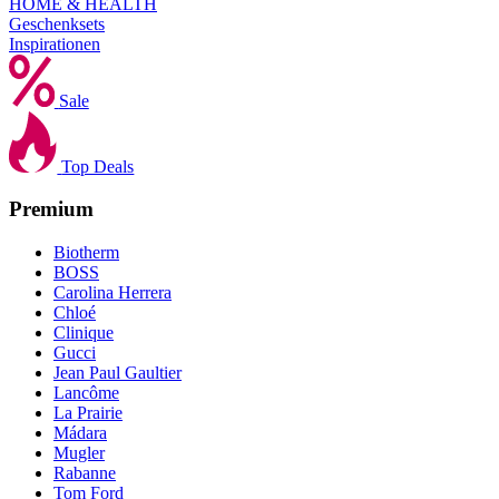
HOME & HEALTH
Geschenksets
Inspirationen
Sale
Top Deals
Premium
Biotherm
BOSS
Carolina Herrera
Chloé
Clinique
Gucci
Jean Paul Gaultier
Lancôme
La Prairie
Mádara
Mugler
Rabanne
Tom Ford