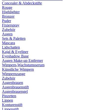
Concealer & Abdeckstifte
Rouge
Highlighter
Bronzer
Puder
Fixierspray
Zubehör
Augen
Sets & Paletten
Mascara
Lidschatten
Kajal & Eyeliner
Eyeshadow Base
Augen Make-up Entferner
Wimpern-Wachstumsserum
Künstliche Wimpern
Wimpernzange
Zubehör
Augenbrauen
Augenbrauenstift
Augenbrauengel
Pinzetten
Lippen
Konturenstift
Lippenstift