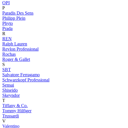
OPI
P
Paradis Des Sens
Philipp Plein
Phyto
Prada
R
REN
Ralph Lauren
Revlon Professional
Rochas
Roger & Gallet
S
SBT
Salvatore Ferragamo
Schwarzkopf Professional
Sensai
Shiseido
Skeyndor
T
Tiffany & Co.
Tommy Hilfiger
Trussardi
V
Valentino