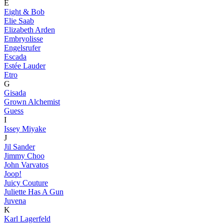
E
Eight & Bob
Elie Saab
Elizabeth Arden
Embryolisse
Engelsrufer
Escada
Estée Lauder
Etro
G
Gisada
Grown Alchemist
Guess
I
Issey Miyake
J
Jil Sander
Jimmy Choo
John Varvatos
Joop!
Juicy Couture
Juliette Has A Gun
Juvena
K
Karl Lagerfeld