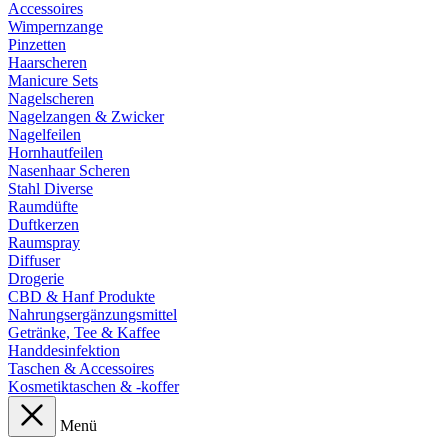
Accessoires
Wimpernzange
Pinzetten
Haarscheren
Manicure Sets
Nagelscheren
Nagelzangen & Zwicker
Nagelfeilen
Hornhautfeilen
Nasenhaar Scheren
Stahl Diverse
Raumdüfte
Duftkerzen
Raumspray
Diffuser
Drogerie
CBD & Hanf Produkte
Nahrungsergänzungsmittel
Getränke, Tee & Kaffee
Handdesinfektion
Taschen & Accessoires
Kosmetiktaschen & -koffer
Menü