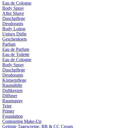
Eau de Cologne
Body Spray
After Shave
Duschpflege
Deodorants
Body Lotion
Unisex Düfte
Geschenksets
Parfum
Eau de Parfum
Eau de Toilette
Eau de Cologne
Body Spray
Duschpflege
Deodorants
Körperpflege
Raumdüfte
Duftkerzen
Diffuser
Raumspray
Teint
Primer
Foundation
Contouring Make-Up
Getönte Tagescreme, BB & CC Cream