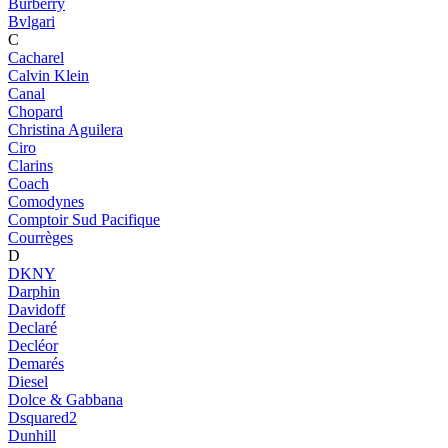
Burberry
Bvlgari
C
Cacharel
Calvin Klein
Canal
Chopard
Christina Aguilera
Ciro
Clarins
Coach
Comodynes
Comptoir Sud Pacifique
Courrèges
D
DKNY
Darphin
Davidoff
Declaré
Decléor
Demarés
Diesel
Dolce & Gabbana
Dsquared2
Dunhill