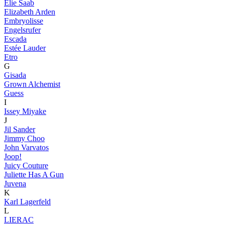
Elie Saab
Elizabeth Arden
Embryolisse
Engelsrufer
Escada
Estée Lauder
Etro
G
Gisada
Grown Alchemist
Guess
I
Issey Miyake
J
Jil Sander
Jimmy Choo
John Varvatos
Joop!
Juicy Couture
Juliette Has A Gun
Juvena
K
Karl Lagerfeld
L
LIERAC