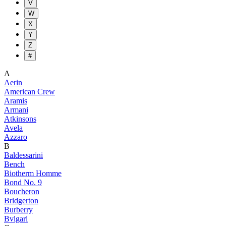
V
W
X
Y
Z
#
A
Aerin
American Crew
Aramis
Armani
Atkinsons
Avela
Azzaro
B
Baldessarini
Bench
Biotherm Homme
Bond No. 9
Boucheron
Bridgerton
Burberry
Bvlgari