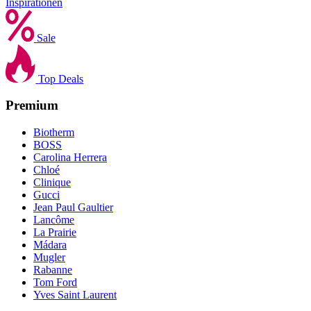
Inspirationen
Sale
Top Deals
Premium
Biotherm
BOSS
Carolina Herrera
Chloé
Clinique
Gucci
Jean Paul Gaultier
Lancôme
La Prairie
Mádara
Mugler
Rabanne
Tom Ford
Yves Saint Laurent