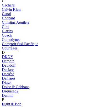
C
Cacharel
Calvin Klein
Canal
Chopard
Christina Aguilera
Ciro
Clarins
Coach
Comodynes
Comptoir Sud Pacifique
Courrèges
D
DKNY
Darphin
Davidoff
Declaré
Decléor
Demarés
Diesel
Dolce & Gabbana
Dsquared2
Dunhill
E
Eight & Bob