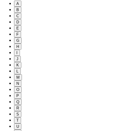
A
B
C
D
E
F
G
H
I
J
K
L
M
N
O
P
Q
R
S
T
U