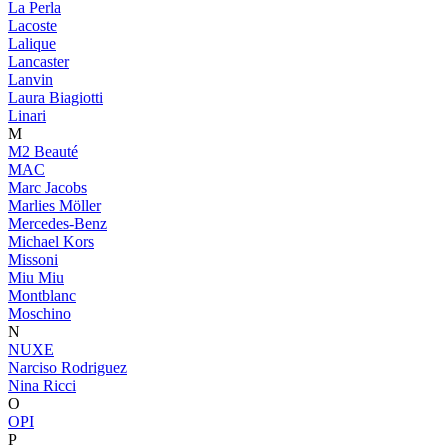
La Perla
Lacoste
Lalique
Lancaster
Lanvin
Laura Biagiotti
Linari
M
M2 Beauté
MAC
Marc Jacobs
Marlies Möller
Mercedes-Benz
Michael Kors
Missoni
Miu Miu
Montblanc
Moschino
N
NUXE
Narciso Rodriguez
Nina Ricci
O
OPI
P