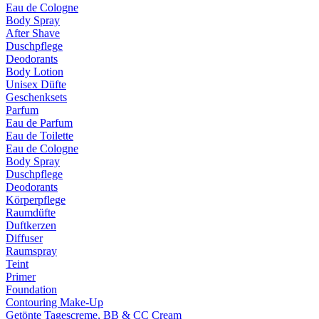
Eau de Cologne
Body Spray
After Shave
Duschpflege
Deodorants
Body Lotion
Unisex Düfte
Geschenksets
Parfum
Eau de Parfum
Eau de Toilette
Eau de Cologne
Body Spray
Duschpflege
Deodorants
Körperpflege
Raumdüfte
Duftkerzen
Diffuser
Raumspray
Teint
Primer
Foundation
Contouring Make-Up
Getönte Tagescreme, BB & CC Cream