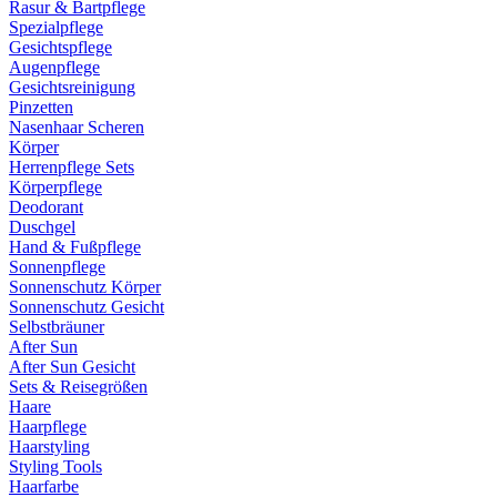
Rasur & Bartpflege
Spezialpflege
Gesichtspflege
Augenpflege
Gesichtsreinigung
Pinzetten
Nasenhaar Scheren
Körper
Herrenpflege Sets
Körperpflege
Deodorant
Duschgel
Hand & Fußpflege
Sonnenpflege
Sonnenschutz Körper
Sonnenschutz Gesicht
Selbstbräuner
After Sun
After Sun Gesicht
Sets & Reisegrößen
Haare
Haarpflege
Haarstyling
Styling Tools
Haarfarbe