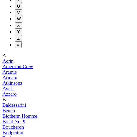
U
V
W
X
Y
Z
#
A
Aerin
American Crew
Aramis
Armani
Atkinsons
Avela
Azzaro
B
Baldessarini
Bench
Biotherm Homme
Bond No. 9
Boucheron
Bridgerton