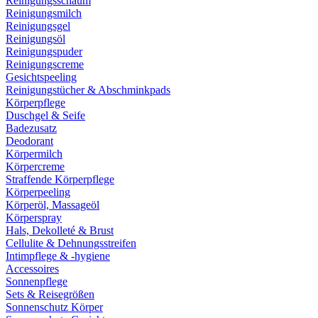
Reinigungsschaum
Reinigungsmilch
Reinigungsgel
Reinigungsöl
Reinigungspuder
Reinigungscreme
Gesichtspeeling
Reinigungstücher & Abschminkpads
Körperpflege
Duschgel & Seife
Badezusatz
Deodorant
Körpermilch
Körpercreme
Straffende Körperpflege
Körperpeeling
Körperöl, Massageöl
Körperspray
Hals, Dekolleté & Brust
Cellulite & Dehnungsstreifen
Intimpflege & -hygiene
Accessoires
Sonnenpflege
Sets & Reisegrößen
Sonnenschutz Körper