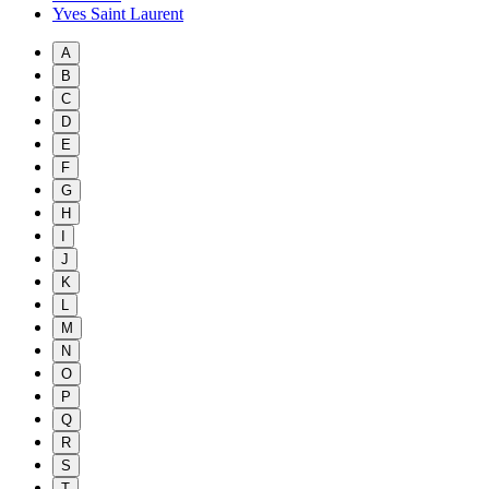
Yves Saint Laurent
A
B
C
D
E
F
G
H
I
J
K
L
M
N
O
P
Q
R
S
T