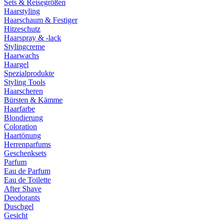
Sets & Reisegrößen
Haarstyling
Haarschaum & Festiger
Hitzeschutz
Haarspray & -lack
Stylingcreme
Haarwachs
Haargel
Spezialprodukte
Styling Tools
Haarscheren
Bürsten & Kämme
Haarfarbe
Blondierung
Coloration
Haartönung
Herrenparfums
Geschenksets
Parfum
Eau de Parfum
Eau de Toilette
After Shave
Deodorants
Duschgel
Gesicht