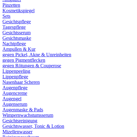
Pinzetten
Kosmetikspiegel
Sets
Gesichtspflege
Tagespflege
Gesichtsserum
Gesichtsmaske
Nachtpflege
Ampullen & Kur
gegen Pickel, Akne & Unreinheiten
gegen Pigmentflecken
gegen Rötungen & Couperose
Lippenpeeling
Lippenpflege
Nasenhaar Scheren
Augenpflege
Augencreme
Augengel
Augenserum
Augenmaske & Pads
Wimpernwachstumsserum
Gesichtsreinigung
Gesichtswasser, Tonic & Lotion
Mizellenwasser