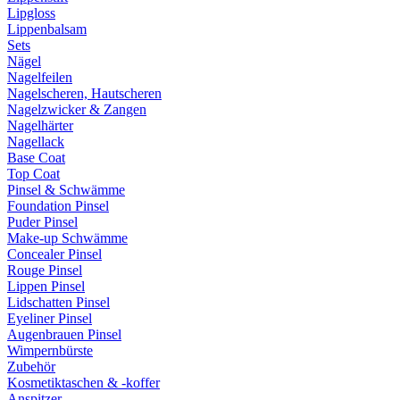
Lipgloss
Lippenbalsam
Sets
Nägel
Nagelfeilen
Nagelscheren, Hautscheren
Nagelzwicker & Zangen
Nagelhärter
Nagellack
Base Coat
Top Coat
Pinsel & Schwämme
Foundation Pinsel
Puder Pinsel
Make-up Schwämme
Concealer Pinsel
Rouge Pinsel
Lippen Pinsel
Lidschatten Pinsel
Eyeliner Pinsel
Augenbrauen Pinsel
Wimpernbürste
Zubehör
Kosmetiktaschen & -koffer
Anspitzer