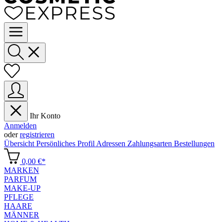
Ihr Konto
Anmelden
oder
registrieren
Übersicht
Persönliches Profil
Adressen
Zahlungsarten
Bestellungen
0,00 €*
MARKEN
PARFUM
MAKE-UP
PFLEGE
HAARE
MÄNNER