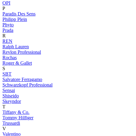
OPI
P
Paradis Des Sens
Philipp Plein
Phyto
Prada
R
REN
Ralph Lauren
Revlon Professional
Rochas
Roger & Gallet
S
SBT
Salvatore Ferragamo
Schwarzkopf Professional
Sensai
Shiseido
Skeyndor
T
Tiffany & Co.
Tommy Hilfiger
Trussardi
V
Valentino