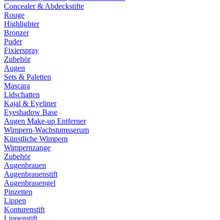
Concealer & Abdeckstifte
Rouge
Highlighter
Bronzer
Puder
Fixierspray
Zubehör
Augen
Sets & Paletten
Mascara
Lidschatten
Kajal & Eyeliner
Eyeshadow Base
Augen Make-up Entferner
Wimpern-Wachstumsserum
Künstliche Wimpern
Wimpernzange
Zubehör
Augenbrauen
Augenbrauenstift
Augenbrauengel
Pinzetten
Lippen
Konturenstift
Lippenstift