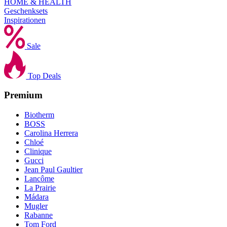
HOME & HEALTH
Geschenksets
Inspirationen
Sale
Top Deals
Premium
Biotherm
BOSS
Carolina Herrera
Chloé
Clinique
Gucci
Jean Paul Gaultier
Lancôme
La Prairie
Mádara
Mugler
Rabanne
Tom Ford