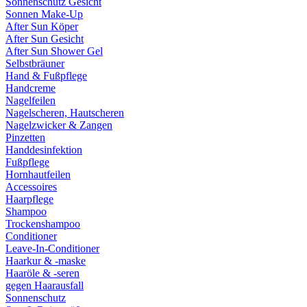
Sonnenschutz Gesicht
Sonnen Make-Up
After Sun Köper
After Sun Gesicht
After Sun Shower Gel
Selbstbräuner
Hand & Fußpflege
Handcreme
Nagelfeilen
Nagelscheren, Hautscheren
Nagelzwicker & Zangen
Pinzetten
Handdesinfektion
Fußpflege
Hornhautfeilen
Accessoires
Haarpflege
Shampoo
Trockenshampoo
Conditioner
Leave-In-Conditioner
Haarkur & -maske
Haaröle & -seren
gegen Haarausfall
Sonnenschutz