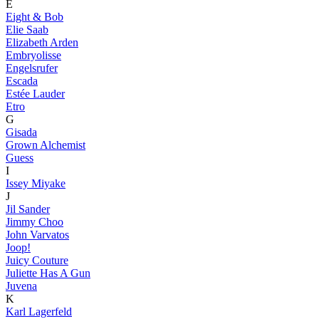
E
Eight & Bob
Elie Saab
Elizabeth Arden
Embryolisse
Engelsrufer
Escada
Estée Lauder
Etro
G
Gisada
Grown Alchemist
Guess
I
Issey Miyake
J
Jil Sander
Jimmy Choo
John Varvatos
Joop!
Juicy Couture
Juliette Has A Gun
Juvena
K
Karl Lagerfeld