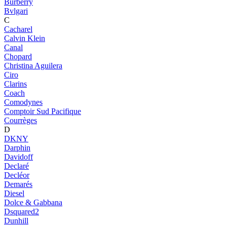
Burberry
Bvlgari
C
Cacharel
Calvin Klein
Canal
Chopard
Christina Aguilera
Ciro
Clarins
Coach
Comodynes
Comptoir Sud Pacifique
Courrèges
D
DKNY
Darphin
Davidoff
Declaré
Decléor
Demarés
Diesel
Dolce & Gabbana
Dsquared2
Dunhill