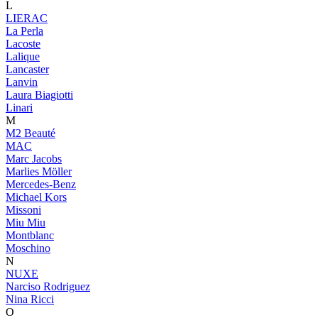
L
LIERAC
La Perla
Lacoste
Lalique
Lancaster
Lanvin
Laura Biagiotti
Linari
M
M2 Beauté
MAC
Marc Jacobs
Marlies Möller
Mercedes-Benz
Michael Kors
Missoni
Miu Miu
Montblanc
Moschino
N
NUXE
Narciso Rodriguez
Nina Ricci
O