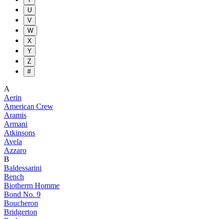
U
V
W
X
Y
Z
#
A
Aerin
American Crew
Aramis
Armani
Atkinsons
Avela
Azzaro
B
Baldessarini
Bench
Biotherm Homme
Bond No. 9
Boucheron
Bridgerton