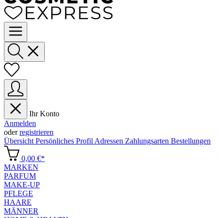
Ihr Konto
Anmelden
oder
registrieren
Übersicht
Persönliches Profil
Adressen
Zahlungsarten
Bestellungen
0,00 €*
MARKEN
PARFUM
MAKE-UP
PFLEGE
HAARE
MÄNNER