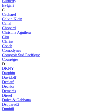
Burberry
Bvlgari
C
Cacharel
Calvin Klein
Canal
Chopard
Christina Aguilera
Ciro
Clarins
Coach
Comodynes
Comptoir Sud Pacifique
Courrèges
D
DKNY
Darphin
Davidoff
Declaré
Decléor
Demarés
Diesel
Dolce & Gabbana
Dsquared2
Dunhill