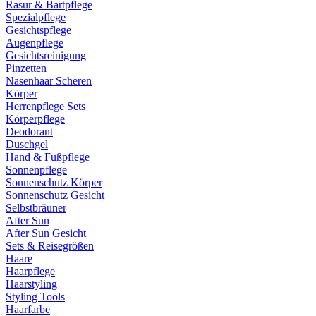
Rasur & Bartpflege
Spezialpflege
Gesichtspflege
Augenpflege
Gesichtsreinigung
Pinzetten
Nasenhaar Scheren
Körper
Herrenpflege Sets
Körperpflege
Deodorant
Duschgel
Hand & Fußpflege
Sonnenpflege
Sonnenschutz Körper
Sonnenschutz Gesicht
Selbstbräuner
After Sun
After Sun Gesicht
Sets & Reisegrößen
Haare
Haarpflege
Haarstyling
Styling Tools
Haarfarbe