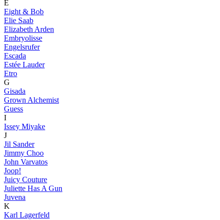
E
Eight & Bob
Elie Saab
Elizabeth Arden
Embryolisse
Engelsrufer
Escada
Estée Lauder
Etro
G
Gisada
Grown Alchemist
Guess
I
Issey Miyake
J
Jil Sander
Jimmy Choo
John Varvatos
Joop!
Juicy Couture
Juliette Has A Gun
Juvena
K
Karl Lagerfeld