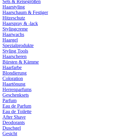
Sets & Reisegrößen
Haarstyling
Haarschaum & Festiger
Hitzeschutz
Haarspray & -lack
Stylingcreme
Haarwachs
Haargel
Spezialprodukte
Styling Tools
Haarscheren
Bürsten & Kämme
Haarfarbe
Blondierung
Coloration
Haartönung
Herrenparfums
Geschenksets
Parfum
Eau de Parfum
Eau de Toilette
After Shave
Deodorants
Duschgel
Gesicht