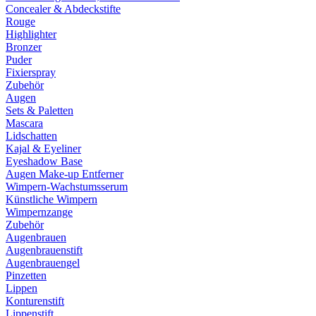
Concealer & Abdeckstifte
Rouge
Highlighter
Bronzer
Puder
Fixierspray
Zubehör
Augen
Sets & Paletten
Mascara
Lidschatten
Kajal & Eyeliner
Eyeshadow Base
Augen Make-up Entferner
Wimpern-Wachstumsserum
Künstliche Wimpern
Wimpernzange
Zubehör
Augenbrauen
Augenbrauenstift
Augenbrauengel
Pinzetten
Lippen
Konturenstift
Lippenstift