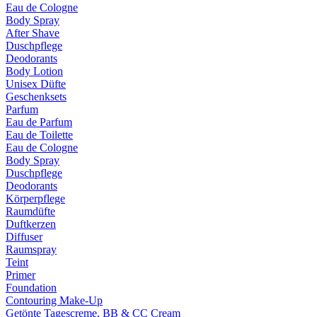
Eau de Cologne
Body Spray
After Shave
Duschpflege
Deodorants
Body Lotion
Unisex Düfte
Geschenksets
Parfum
Eau de Parfum
Eau de Toilette
Eau de Cologne
Body Spray
Duschpflege
Deodorants
Körperpflege
Raumdüfte
Duftkerzen
Diffuser
Raumspray
Teint
Primer
Foundation
Contouring Make-Up
Getönte Tagescreme, BB & CC Cream