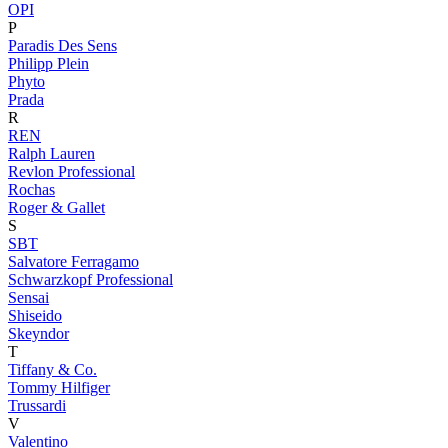
OPI
P
Paradis Des Sens
Philipp Plein
Phyto
Prada
R
REN
Ralph Lauren
Revlon Professional
Rochas
Roger & Gallet
S
SBT
Salvatore Ferragamo
Schwarzkopf Professional
Sensai
Shiseido
Skeyndor
T
Tiffany & Co.
Tommy Hilfiger
Trussardi
V
Valentino