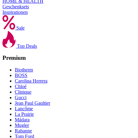
HOME & HEALTH
Geschenksets
Inspirationen
Sale
Top Deals
Premium
Biotherm
BOSS
Carolina Herrera
Chloé
Clinique
Gucci
Jean Paul Gaultier
Lancôme
La Prairie
Mádara
Mugler
Rabanne
Tom Ford