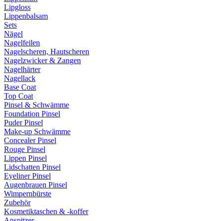
Lipgloss
Lippenbalsam
Sets
Nägel
Nagelfeilen
Nagelscheren, Hautscheren
Nagelzwicker & Zangen
Nagelhärter
Nagellack
Base Coat
Top Coat
Pinsel & Schwämme
Foundation Pinsel
Puder Pinsel
Make-up Schwämme
Concealer Pinsel
Rouge Pinsel
Lippen Pinsel
Lidschatten Pinsel
Eyeliner Pinsel
Augenbrauen Pinsel
Wimpernbürste
Zubehör
Kosmetiktaschen & -koffer
Anspitzer