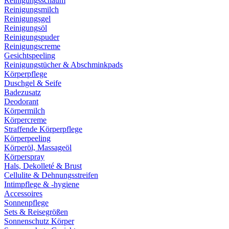
Reinigungsschaum
Reinigungsmilch
Reinigungsgel
Reinigungsöl
Reinigungspuder
Reinigungscreme
Gesichtspeeling
Reinigungstücher & Abschminkpads
Körperpflege
Duschgel & Seife
Badezusatz
Deodorant
Körpermilch
Körpercreme
Straffende Körperpflege
Körperpeeling
Körperöl, Massageöl
Körperspray
Hals, Dekolleté & Brust
Cellulite & Dehnungsstreifen
Intimpflege & -hygiene
Accessoires
Sonnenpflege
Sets & Reisegrößen
Sonnenschutz Körper