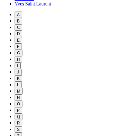
Yves Saint Laurent
A
B
C
D
E
F
G
H
I
J
K
L
M
N
O
P
Q
R
S
T