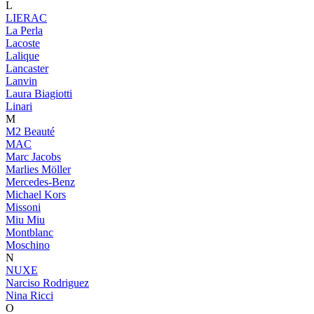
L
LIERAC
La Perla
Lacoste
Lalique
Lancaster
Lanvin
Laura Biagiotti
Linari
M
M2 Beauté
MAC
Marc Jacobs
Marlies Möller
Mercedes-Benz
Michael Kors
Missoni
Miu Miu
Montblanc
Moschino
N
NUXE
Narciso Rodriguez
Nina Ricci
O