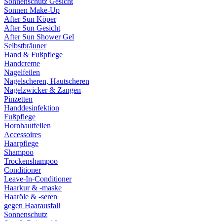
Sonnenschutz Gesicht
Sonnen Make-Up
After Sun Köper
After Sun Gesicht
After Sun Shower Gel
Selbstbräuner
Hand & Fußpflege
Handcreme
Nagelfeilen
Nagelscheren, Hautscheren
Nagelzwicker & Zangen
Pinzetten
Handdesinfektion
Fußpflege
Hornhautfeilen
Accessoires
Haarpflege
Shampoo
Trockenshampoo
Conditioner
Leave-In-Conditioner
Haarkur & -maske
Haaröle & -seren
gegen Haarausfall
Sonnenschutz