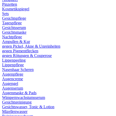
Pinzetten
Kosmetikspiegel
Sets
Gesichtspflege
Tagespflege
Gesichtsserum
Gesichtsmaske
Nachtpflege
Ampullen & Kur
gegen Pickel, Akne & Unreinheiten
gegen Pigmentflecken
gegen Rötungen & Couperose
Lippenpeeling
Lippenpflege
Nasenhaar Scheren
Augenpflege
Augencreme
Augengel
Augenserum
Augenmaske & Pads
Wimpernwachstumsserum
Gesichtsreinigung
Gesichtswasser, Tonic & Lotion
Mizellenwasser