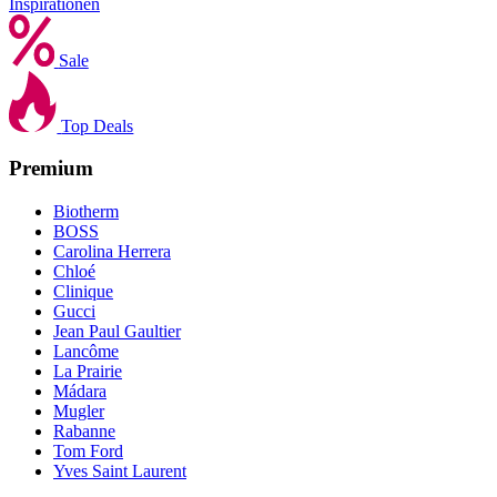
Inspirationen
Sale
Top Deals
Premium
Biotherm
BOSS
Carolina Herrera
Chloé
Clinique
Gucci
Jean Paul Gaultier
Lancôme
La Prairie
Mádara
Mugler
Rabanne
Tom Ford
Yves Saint Laurent