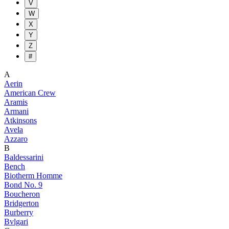
V
W
X
Y
Z
#
A
Aerin
American Crew
Aramis
Armani
Atkinsons
Avela
Azzaro
B
Baldessarini
Bench
Biotherm Homme
Bond No. 9
Boucheron
Bridgerton
Burberry
Bvlgari