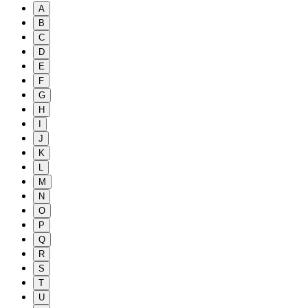
A
B
C
D
E
F
G
H
I
J
K
L
M
N
O
P
Q
R
S
T
U