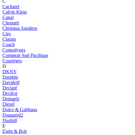
C
Cacharel
Calvin Klein
Canal
Chopard
Christina Aguilera
Ciro
Clarins
Coach
Comodynes
Comptoir Sud Pacifique
Courrèges
D
DKNY
Darphin
Davidoff
Declaré
Decléor
Demarés
Diesel
Dolce & Gabbana
Dsquared2
Dunhill
E
Eight & Bob