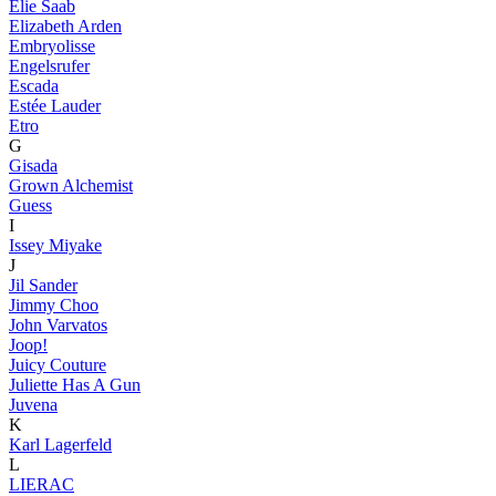
Elie Saab
Elizabeth Arden
Embryolisse
Engelsrufer
Escada
Estée Lauder
Etro
G
Gisada
Grown Alchemist
Guess
I
Issey Miyake
J
Jil Sander
Jimmy Choo
John Varvatos
Joop!
Juicy Couture
Juliette Has A Gun
Juvena
K
Karl Lagerfeld
L
LIERAC