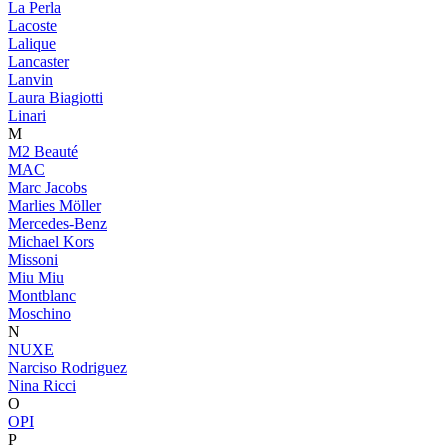
La Perla
Lacoste
Lalique
Lancaster
Lanvin
Laura Biagiotti
Linari
M
M2 Beauté
MAC
Marc Jacobs
Marlies Möller
Mercedes-Benz
Michael Kors
Missoni
Miu Miu
Montblanc
Moschino
N
NUXE
Narciso Rodriguez
Nina Ricci
O
OPI
P