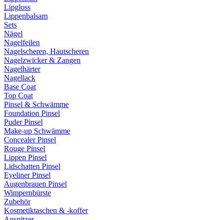
Lipgloss
Lippenbalsam
Sets
Nägel
Nagelfeilen
Nagelscheren, Hautscheren
Nagelzwicker & Zangen
Nagelhärter
Nagellack
Base Coat
Top Coat
Pinsel & Schwämme
Foundation Pinsel
Puder Pinsel
Make-up Schwämme
Concealer Pinsel
Rouge Pinsel
Lippen Pinsel
Lidschatten Pinsel
Eyeliner Pinsel
Augenbrauen Pinsel
Wimpernbürste
Zubehör
Kosmetiktaschen & -koffer
Anspitzer