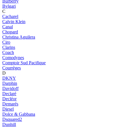
Burberry
Bvlgari
C
Cacharel
Calvin Klein
Canal
Chopard
Christina Aguilera
Ciro
Clarins
Coach
Comodynes
Comptoir Sud Pacifique
Courrèges
D
DKNY
Darphin
Davidoff
Declaré
Decléor
Demarés
Diesel
Dolce & Gabbana
Dsquared2
Dunhill