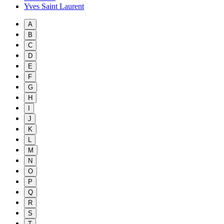
Yves Saint Laurent
A
B
C
D
E
F
G
H
I
J
K
L
M
N
O
P
Q
R
S
T