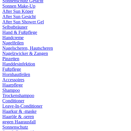
Sonnenschutz Gesicht
Sonnen Make-Up
After Sun Köper
After Sun Gesicht
After Sun Shower Gel
Selbstbräuner
Hand & Fußpflege
Handcreme
Nagelfeilen
Nagelscheren, Hautscheren
Nagelzwicker & Zangen
Pinzetten
Handdesinfektion
Fußpflege
Hornhautfeilen
Accessoires
Haarpflege
Shampoo
Trockenshampoo
Conditioner
Leave-In-Conditioner
Haarkur & -maske
Haaröle & -seren
gegen Haarausfall
Sonnenschutz