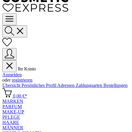
Ihr Konto
Anmelden
oder
registrieren
Übersicht
Persönliches Profil
Adressen
Zahlungsarten
Bestellungen
0,00 €*
MARKEN
PARFUM
MAKE-UP
PFLEGE
HAARE
MÄNNER