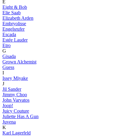
E
Eight & Bob
Elie Saab
Elizabeth Arden
Embryolisse
Engelsrufer
Escada
Estée Lauder
Etro
G
Gisada
Grown Alchemist
Guess
I
Issey Miyake
J
Jil Sander
Jimmy Choo
John Varvatos
Joop!
Juicy Couture
Juliette Has A Gun
Juvena
K
Karl Lagerfeld