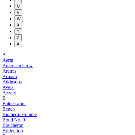
U
V
W
X
Y
Z
#
A
Aerin
American Crew
Aramis
Armani
Atkinsons
Avela
Azzaro
B
Baldessarini
Bench
Biotherm Homme
Bond No. 9
Boucheron
Bridgerton