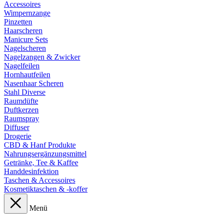
Accessoires
Wimpernzange
Pinzetten
Haarscheren
Manicure Sets
Nagelscheren
Nagelzangen & Zwicker
Nagelfeilen
Hornhautfeilen
Nasenhaar Scheren
Stahl Diverse
Raumdüfte
Duftkerzen
Raumspray
Diffuser
Drogerie
CBD & Hanf Produkte
Nahrungsergänzungsmittel
Getränke, Tee & Kaffee
Handdesinfektion
Taschen & Accessoires
Kosmetiktaschen & -koffer
Menü