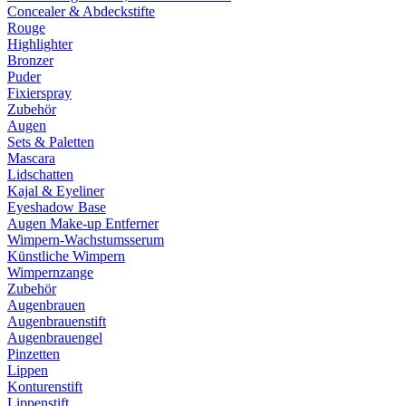
Concealer & Abdeckstifte
Rouge
Highlighter
Bronzer
Puder
Fixierspray
Zubehör
Augen
Sets & Paletten
Mascara
Lidschatten
Kajal & Eyeliner
Eyeshadow Base
Augen Make-up Entferner
Wimpern-Wachstumsserum
Künstliche Wimpern
Wimpernzange
Zubehör
Augenbrauen
Augenbrauenstift
Augenbrauengel
Pinzetten
Lippen
Konturenstift
Lippenstift