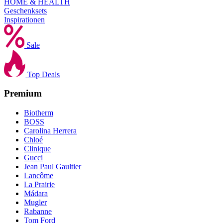
HOME & HEALTH
Geschenksets
Inspirationen
Sale
Top Deals
Premium
Biotherm
BOSS
Carolina Herrera
Chloé
Clinique
Gucci
Jean Paul Gaultier
Lancôme
La Prairie
Mádara
Mugler
Rabanne
Tom Ford