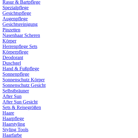
Rasur & Bartpflege
Spezialpflege
Gesichtspflege
Augenpflege
Gesichtsreinigung
Pinzetten
Nasenhaar Scheren
Körper
Herrenpflege Sets
Körperpflege
Deodorant
Duschgel
Hand & Fußpflege
Sonnenpflege
Sonnenschutz Körper
Sonnenschutz Gesicht
Selbstbräuner
After Sun
After Sun Gesicht
Sets & Reisegrößen
Haare
Haarpflege
Haarstyling
Styling Tools
Haarfarbe