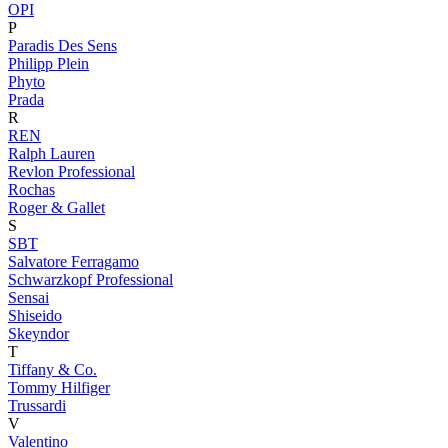
OPI
P
Paradis Des Sens
Philipp Plein
Phyto
Prada
R
REN
Ralph Lauren
Revlon Professional
Rochas
Roger & Gallet
S
SBT
Salvatore Ferragamo
Schwarzkopf Professional
Sensai
Shiseido
Skeyndor
T
Tiffany & Co.
Tommy Hilfiger
Trussardi
V
Valentino