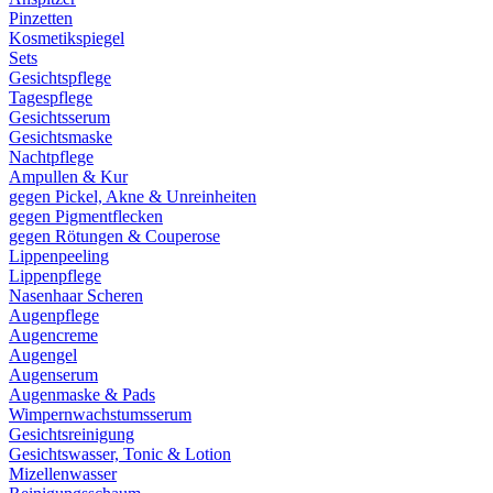
Pinzetten
Kosmetikspiegel
Sets
Gesichtspflege
Tagespflege
Gesichtsserum
Gesichtsmaske
Nachtpflege
Ampullen & Kur
gegen Pickel, Akne & Unreinheiten
gegen Pigmentflecken
gegen Rötungen & Couperose
Lippenpeeling
Lippenpflege
Nasenhaar Scheren
Augenpflege
Augencreme
Augengel
Augenserum
Augenmaske & Pads
Wimpernwachstumsserum
Gesichtsreinigung
Gesichtswasser, Tonic & Lotion
Mizellenwasser