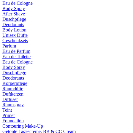
Eau de Cologne
Body Spray
After Shave
Duschpflege
Deodorants
Body Lotion
Unisex Düfte
Geschenksets
Parfum
Eau de Parfum
Eau de Toilette
Eau de Cologne
Body Spray
Duschpflege
Deodorants
Körperpflege
Raumdüfte
Duftkerzen
Diffuser
Raumspray
Teint
Primer
Foundation
Contouring Make-Up
Getönte Tagescreme, BB & CC Cream