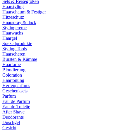
Sets & Reisegrößen
Haarstyling
Haarschaum & Festiger
Hitzeschutz
Haarspray & -lack
Stylingcreme
Haarwachs
Haargel
Spezialprodukte
Styling Tools
Haarscheren
Bürsten & Kämme
Haarfarbe
Blondierung
Coloration
Haartönung
Herrenparfums
Geschenksets
Parfum
Eau de Parfum
Eau de Toilette
After Shave
Deodorants
Duschgel
Gesicht