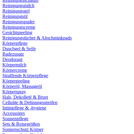
Reinigungsschaum
Reinigungsmilch
Reinigungsgel
Reinigungsöl
Reinigungspuder
Reinigungscreme
Gesichtspeeling
Reinigungstücher & Abschminkpads
Körperpflege
Duschgel & Seife
Badezusatz
Deodorant
Körpermilch
Körpercreme
Straffende Körperpflege
Körperpeeling
Körperöl, Massageöl
Körperspray
Hals, Dekolleté & Brust
Cellulite & Dehnungsstreifen
Intimpflege & -hygiene
Accessoires
Sonnenpflege
Sets & Reisegrößen
Sonnenschutz Körper