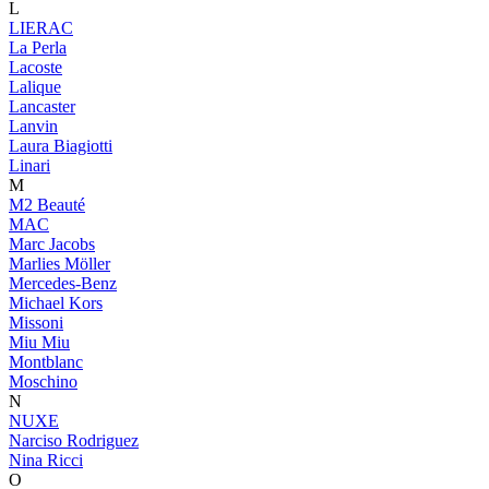
L
LIERAC
La Perla
Lacoste
Lalique
Lancaster
Lanvin
Laura Biagiotti
Linari
M
M2 Beauté
MAC
Marc Jacobs
Marlies Möller
Mercedes-Benz
Michael Kors
Missoni
Miu Miu
Montblanc
Moschino
N
NUXE
Narciso Rodriguez
Nina Ricci
O