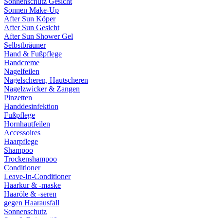
Sonnenschutz Gesicht
Sonnen Make-Up
After Sun Köper
After Sun Gesicht
After Sun Shower Gel
Selbstbräuner
Hand & Fußpflege
Handcreme
Nagelfeilen
Nagelscheren, Hautscheren
Nagelzwicker & Zangen
Pinzetten
Handdesinfektion
Fußpflege
Hornhautfeilen
Accessoires
Haarpflege
Shampoo
Trockenshampoo
Conditioner
Leave-In-Conditioner
Haarkur & -maske
Haaröle & -seren
gegen Haarausfall
Sonnenschutz