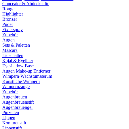
Concealer & Abdeckstifte
Rouge
Highlighter
Bronzer
Puder
Fixierspray
Zubehör
Augen
Sets & Paletten
Mascara
Lidschatten
Kajal & Eyeliner
Eyeshadow Base
Augen Make-up Entferner
Wimpern-Wachstumsserum
Künstliche Wimpern
Wimpernzange
Zubehör
Augenbrauen
Augenbrauenstift
Augenbrauengel
Pinzetten
Lippen
Konturenstift
Lippenstift