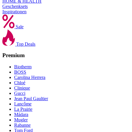
HOME & HEALTH
Geschenksets
Inspirationen
Sale
Top Deals
Premium
Biotherm
BOSS
Carolina Herrera
Chloé
Clinique
Gucci
Jean Paul Gaultier
Lancôme
La Prairie
Mádara
Mugler
Rabanne
Tom Ford