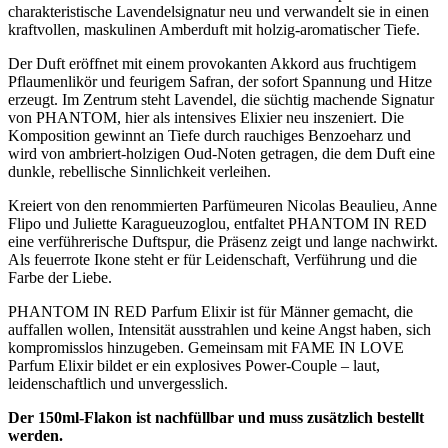
charakteristische Lavendelsignatur neu und verwandelt sie in einen
kraftvollen, maskulinen Amberduft mit holzig-aromatischer Tiefe.
Der Duft eröffnet mit einem provokanten Akkord aus
fruchtigem
Pflaumenlikör
und
feurigem Safran
, der sofort Spannung und Hitze
erzeugt. Im Zentrum steht
Lavendel
, die süchtig machende Signatur
von PHANTOM, hier als intensives Elixier neu inszeniert. Die
Komposition gewinnt an Tiefe durch
rauchiges Benzoeharz
und
wird von
ambriert-holzigen Oud-Noten
getragen, die dem Duft eine
dunkle, rebellische Sinnlichkeit verleihen.
Kreiert von den renommierten Parfümeuren
Nicolas Beaulieu
,
Anne
Flipo
und
Juliette Karagueuzoglou
, entfaltet PHANTOM IN RED
eine verführerische Duftspur, die Präsenz zeigt und lange nachwirkt.
Als feuerrote Ikone steht er für Leidenschaft, Verführung und die
Farbe der Liebe.
PHANTOM IN RED Parfum Elixir ist für Männer gemacht, die
auffallen wollen, Intensität ausstrahlen und keine Angst haben, sich
kompromisslos hinzugeben. Gemeinsam mit FAME IN LOVE
Parfum Elixir bildet er ein explosives Power-Couple – laut,
leidenschaftlich und unvergesslich.
Der 150ml-Flakon ist nachfüllbar und muss zusätzlich bestellt
werden.