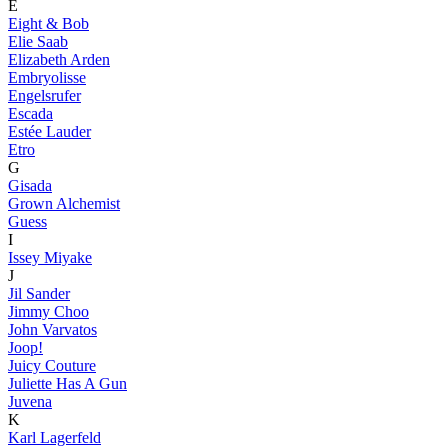
E
Eight & Bob
Elie Saab
Elizabeth Arden
Embryolisse
Engelsrufer
Escada
Estée Lauder
Etro
G
Gisada
Grown Alchemist
Guess
I
Issey Miyake
J
Jil Sander
Jimmy Choo
John Varvatos
Joop!
Juicy Couture
Juliette Has A Gun
Juvena
K
Karl Lagerfeld