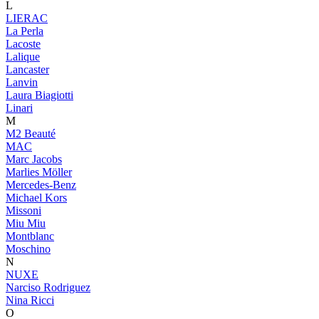
L
LIERAC
La Perla
Lacoste
Lalique
Lancaster
Lanvin
Laura Biagiotti
Linari
M
M2 Beauté
MAC
Marc Jacobs
Marlies Möller
Mercedes-Benz
Michael Kors
Missoni
Miu Miu
Montblanc
Moschino
N
NUXE
Narciso Rodriguez
Nina Ricci
O