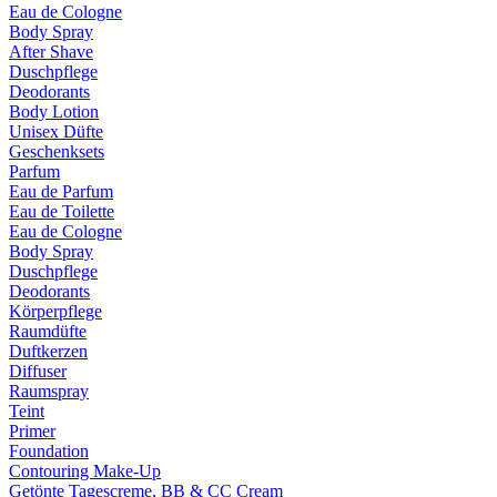
Eau de Cologne
Body Spray
After Shave
Duschpflege
Deodorants
Body Lotion
Unisex Düfte
Geschenksets
Parfum
Eau de Parfum
Eau de Toilette
Eau de Cologne
Body Spray
Duschpflege
Deodorants
Körperpflege
Raumdüfte
Duftkerzen
Diffuser
Raumspray
Teint
Primer
Foundation
Contouring Make-Up
Getönte Tagescreme, BB & CC Cream