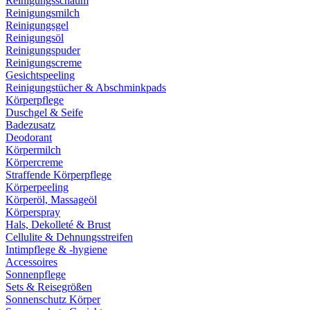
Reinigungsschaum
Reinigungsmilch
Reinigungsgel
Reinigungsöl
Reinigungspuder
Reinigungscreme
Gesichtspeeling
Reinigungstücher & Abschminkpads
Körperpflege
Duschgel & Seife
Badezusatz
Deodorant
Körpermilch
Körpercreme
Straffende Körperpflege
Körperpeeling
Körperöl, Massageöl
Körperspray
Hals, Dekolleté & Brust
Cellulite & Dehnungsstreifen
Intimpflege & -hygiene
Accessoires
Sonnenpflege
Sets & Reisegrößen
Sonnenschutz Körper