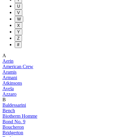
U
V
W
X
Y
Z
#
A
Aerin
American Crew
Aramis
Armani
Atkinsons
Avela
Azzaro
B
Baldessarini
Bench
Biotherm Homme
Bond No. 9
Boucheron
Bridgerton