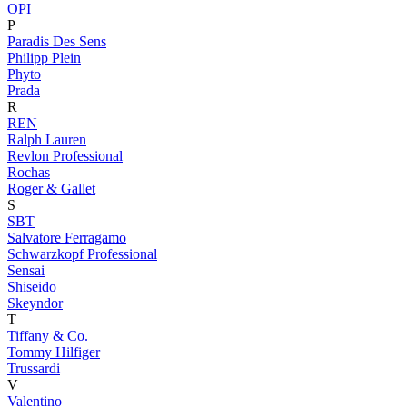
OPI
P
Paradis Des Sens
Philipp Plein
Phyto
Prada
R
REN
Ralph Lauren
Revlon Professional
Rochas
Roger & Gallet
S
SBT
Salvatore Ferragamo
Schwarzkopf Professional
Sensai
Shiseido
Skeyndor
T
Tiffany & Co.
Tommy Hilfiger
Trussardi
V
Valentino