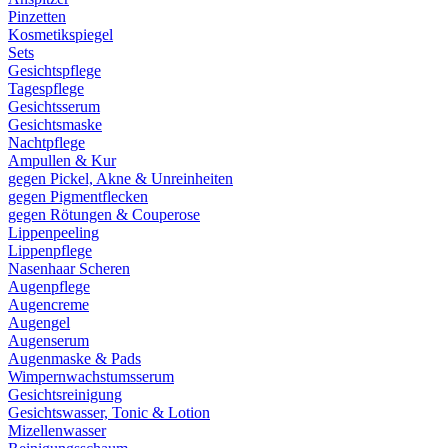
Pinzetten
Kosmetikspiegel
Sets
Gesichtspflege
Tagespflege
Gesichtsserum
Gesichtsmaske
Nachtpflege
Ampullen & Kur
gegen Pickel, Akne & Unreinheiten
gegen Pigmentflecken
gegen Rötungen & Couperose
Lippenpeeling
Lippenpflege
Nasenhaar Scheren
Augenpflege
Augencreme
Augengel
Augenserum
Augenmaske & Pads
Wimpernwachstumsserum
Gesichtsreinigung
Gesichtswasser, Tonic & Lotion
Mizellenwasser