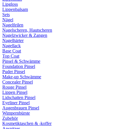
Lipgloss
Lippenbalsam
Sets
Nägel
Nagelfeilen
Nagelscheren, Hautscheren
Nagelzwicker & Zangen
Nagelhärter
Nagellack
Base Coat
Top Coat
Pinsel & Schwämme
Foundation Pinsel
Puder Pinsel
Make-up Schwämme
Concealer Pinsel
Rouge Pinsel
Lippen Pinsel
Lidschatten Pinsel
Eyeliner Pinsel
Augenbrauen Pinsel
Wimpernbürste
Zubehör
Kosmetiktaschen & -koffer
Anspitzer