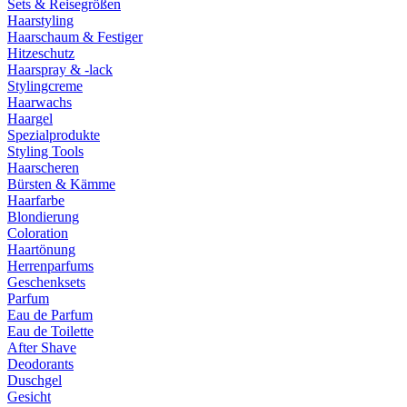
Sets & Reisegrößen
Haarstyling
Haarschaum & Festiger
Hitzeschutz
Haarspray & -lack
Stylingcreme
Haarwachs
Haargel
Spezialprodukte
Styling Tools
Haarscheren
Bürsten & Kämme
Haarfarbe
Blondierung
Coloration
Haartönung
Herrenparfums
Geschenksets
Parfum
Eau de Parfum
Eau de Toilette
After Shave
Deodorants
Duschgel
Gesicht