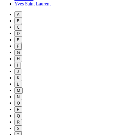
Yves Saint Laurent
A
B
C
D
E
F
G
H
I
J
K
L
M
N
O
P
Q
R
S
T