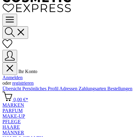
Ihr Konto
Anmelden
oder
registrieren
Übersicht
Persönliches Profil
Adressen
Zahlungsarten
Bestellungen
0,00 €*
MARKEN
PARFUM
MAKE-UP
PFLEGE
HAARE
MÄNNER