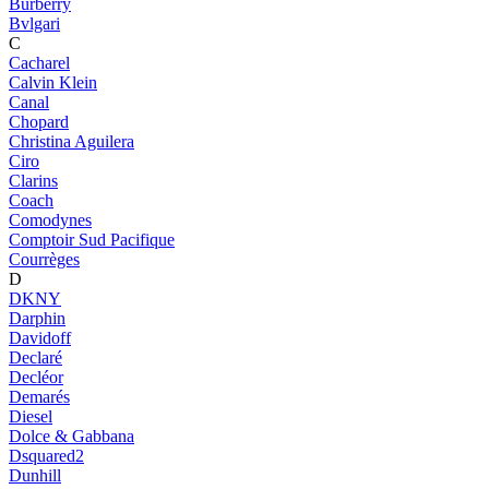
Burberry
Bvlgari
C
Cacharel
Calvin Klein
Canal
Chopard
Christina Aguilera
Ciro
Clarins
Coach
Comodynes
Comptoir Sud Pacifique
Courrèges
D
DKNY
Darphin
Davidoff
Declaré
Decléor
Demarés
Diesel
Dolce & Gabbana
Dsquared2
Dunhill