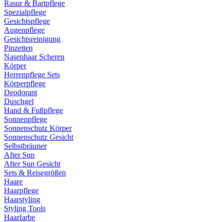
Rasur & Bartpflege
Spezialpflege
Gesichtspflege
Augenpflege
Gesichtsreinigung
Pinzetten
Nasenhaar Scheren
Körper
Herrenpflege Sets
Körperpflege
Deodorant
Duschgel
Hand & Fußpflege
Sonnenpflege
Sonnenschutz Körper
Sonnenschutz Gesicht
Selbstbräuner
After Sun
After Sun Gesicht
Sets & Reisegrößen
Haare
Haarpflege
Haarstyling
Styling Tools
Haarfarbe