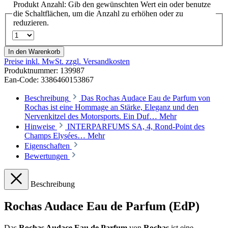
Produkt Anzahl: Gib den gewünschten Wert ein oder benutze
die Schaltflächen, um die Anzahl zu erhöhen oder zu
reduzieren.
In den Warenkorb
Preise inkl. MwSt. zzgl. Versandkosten
Produktnummer:
139987
Ean-Code: 3386460153867
Beschreibung
Das Rochas Audace Eau de Parfum von
Rochas ist eine Hommage an Stärke, Eleganz und den
Nervenkitzel des Motorsports. Ein Duf…
Mehr
Hinweise
INTERPARFUMS SA, 4, Rond-Point des
Champs Elysées…
Mehr
Eigenschaften
Bewertungen
Beschreibung
Rochas Audace Eau de Parfum (EdP)
Das
Rochas Audace Eau de Parfum
von
Rochas
ist eine