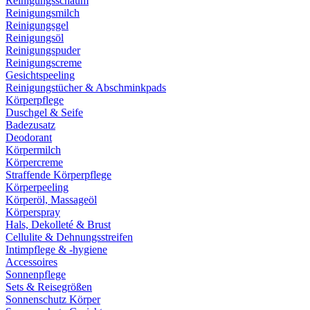
Reinigungsschaum
Reinigungsmilch
Reinigungsgel
Reinigungsöl
Reinigungspuder
Reinigungscreme
Gesichtspeeling
Reinigungstücher & Abschminkpads
Körperpflege
Duschgel & Seife
Badezusatz
Deodorant
Körpermilch
Körpercreme
Straffende Körperpflege
Körperpeeling
Körperöl, Massageöl
Körperspray
Hals, Dekolleté & Brust
Cellulite & Dehnungsstreifen
Intimpflege & -hygiene
Accessoires
Sonnenpflege
Sets & Reisegrößen
Sonnenschutz Körper