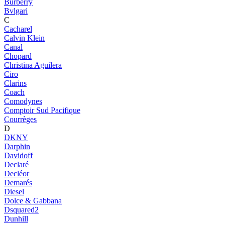
Burberry
Bvlgari
C
Cacharel
Calvin Klein
Canal
Chopard
Christina Aguilera
Ciro
Clarins
Coach
Comodynes
Comptoir Sud Pacifique
Courrèges
D
DKNY
Darphin
Davidoff
Declaré
Decléor
Demarés
Diesel
Dolce & Gabbana
Dsquared2
Dunhill