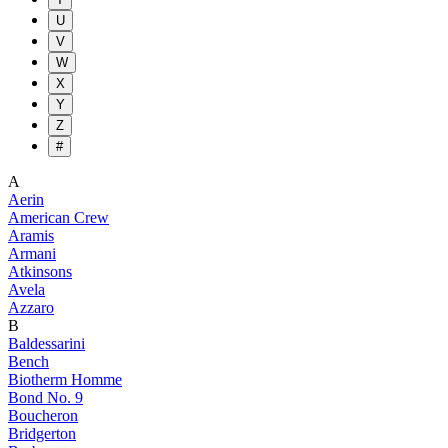
U
V
W
X
Y
Z
#
A
Aerin
American Crew
Aramis
Armani
Atkinsons
Avela
Azzaro
B
Baldessarini
Bench
Biotherm Homme
Bond No. 9
Boucheron
Bridgerton