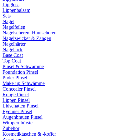
Lipgloss
Lippenbalsam
Sets
Nägel
Nagelfeilen
Nagelscheren, Hautscheren
Nagelzwicker & Zangen
Nagelhärter
Nagellack
Base Coat
Top Coat
Pinsel & Schwämme
Foundation Pinsel
Puder Pinsel
Make-up Schwämme
Concealer Pinsel
Rouge Pinsel
Lippen Pinsel
Lidschatten Pinsel
Eyeliner Pinsel
Augenbrauen Pinsel
Wimpernbürste
Zubehör
Kosmetiktaschen & -koffer
Anspitzer