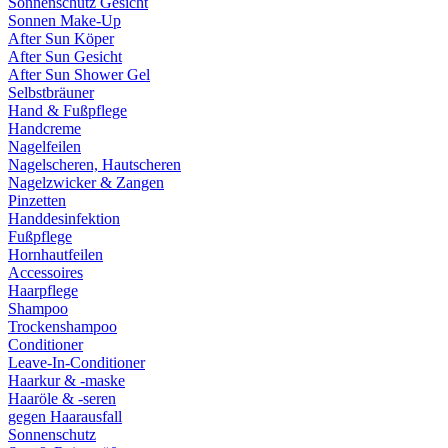
Sonnenschutz Gesicht
Sonnen Make-Up
After Sun Köper
After Sun Gesicht
After Sun Shower Gel
Selbstbräuner
Hand & Fußpflege
Handcreme
Nagelfeilen
Nagelscheren, Hautscheren
Nagelzwicker & Zangen
Pinzetten
Handdesinfektion
Fußpflege
Hornhautfeilen
Accessoires
Haarpflege
Shampoo
Trockenshampoo
Conditioner
Leave-In-Conditioner
Haarkur & -maske
Haaröle & -seren
gegen Haarausfall
Sonnenschutz