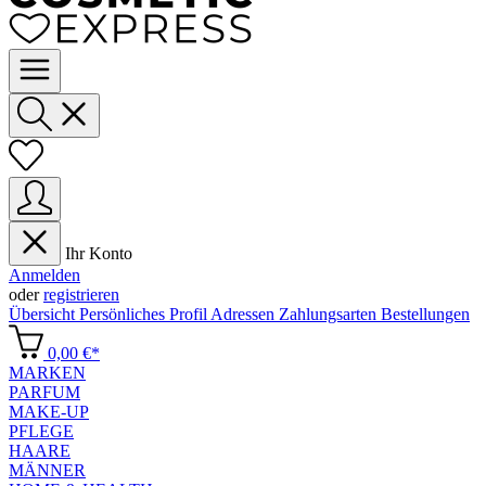
Ihr Konto
Anmelden
oder
registrieren
Übersicht
Persönliches Profil
Adressen
Zahlungsarten
Bestellungen
0,00 €*
MARKEN
PARFUM
MAKE-UP
PFLEGE
HAARE
MÄNNER