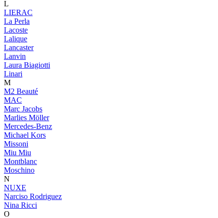
L
LIERAC
La Perla
Lacoste
Lalique
Lancaster
Lanvin
Laura Biagiotti
Linari
M
M2 Beauté
MAC
Marc Jacobs
Marlies Möller
Mercedes-Benz
Michael Kors
Missoni
Miu Miu
Montblanc
Moschino
N
NUXE
Narciso Rodriguez
Nina Ricci
O