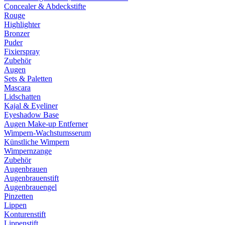
Concealer & Abdeckstifte
Rouge
Highlighter
Bronzer
Puder
Fixierspray
Zubehör
Augen
Sets & Paletten
Mascara
Lidschatten
Kajal & Eyeliner
Eyeshadow Base
Augen Make-up Entferner
Wimpern-Wachstumsserum
Künstliche Wimpern
Wimpernzange
Zubehör
Augenbrauen
Augenbrauenstift
Augenbrauengel
Pinzetten
Lippen
Konturenstift
Lippenstift