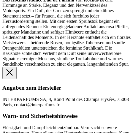
Hommage an Stärke, Eleganz und den Nervenkitzel des
Motorsports. Ein Duft, der Grenzen sprengt und ein kühnes
Statement setzt – für Frauen, die sich furchtlos jeder
Herausforderung stellen. Mit dem ersten Sprühstoß beginnt ein
aufregendes Rennen: Ein energiegeladener Auftakt aus rosa Pfeffer,
spritziger Mandarine und saftiger Himbeere entfacht die
Leidenschaft des Moments. In der Herznote entfaltet sich ein florales
Meisterwerk – betörende Rosen, honigsüße Tuberosen und sanfte
Orangenblüten unterstreichen die feminine Strahlkraft. Die
Basisnote schließlich verleiht dem Duft seine unverwechselbare
Signatur: cremiger Moschus, sinnliche Tonkabohne und warmes
Sandelholz verschmelzen zu einer eleganten, langanhaltenden Spur.
Angaben zum Hersteller
INTERPARFUMS SA, 4, Rond-Point des Champs Elysées, 75008
Paris, contact@interparfums.fr
Warn- und Sicherheitshinweise
Flüssigkeit und Dampf leicht entzündbar. Verursacht schwere
Augenreizung. Kann allergische Hautreaktionen verursachen. Kann