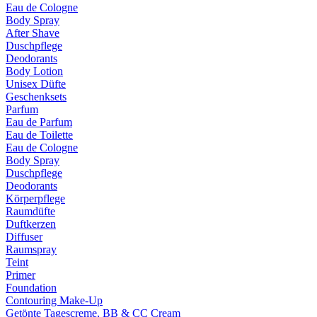
Eau de Cologne
Body Spray
After Shave
Duschpflege
Deodorants
Body Lotion
Unisex Düfte
Geschenksets
Parfum
Eau de Parfum
Eau de Toilette
Eau de Cologne
Body Spray
Duschpflege
Deodorants
Körperpflege
Raumdüfte
Duftkerzen
Diffuser
Raumspray
Teint
Primer
Foundation
Contouring Make-Up
Getönte Tagescreme, BB & CC Cream