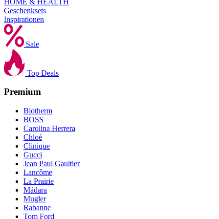
HOME & HEALTH
Geschenksets
Inspirationen
Sale
Top Deals
Premium
Biotherm
BOSS
Carolina Herrera
Chloé
Clinique
Gucci
Jean Paul Gaultier
Lancôme
La Prairie
Mádara
Mugler
Rabanne
Tom Ford