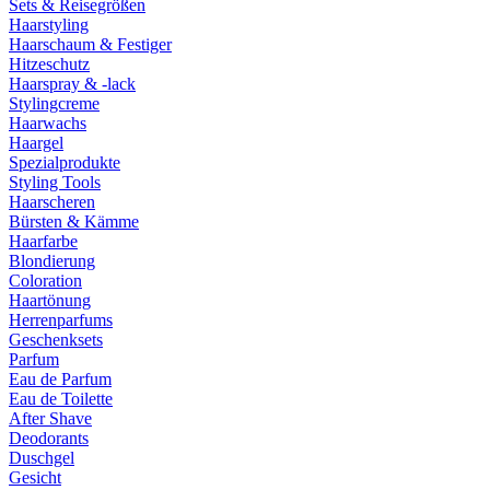
Sets & Reisegrößen
Haarstyling
Haarschaum & Festiger
Hitzeschutz
Haarspray & -lack
Stylingcreme
Haarwachs
Haargel
Spezialprodukte
Styling Tools
Haarscheren
Bürsten & Kämme
Haarfarbe
Blondierung
Coloration
Haartönung
Herrenparfums
Geschenksets
Parfum
Eau de Parfum
Eau de Toilette
After Shave
Deodorants
Duschgel
Gesicht