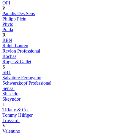
OPI
P
Paradis Des Sens
Philipp Plein
Phyto
Prada
R
REN
Ralph Lauren
Revlon Professional
Rochas
Roger & Gallet
S
SBT
Salvatore Ferragamo
Schwarzkopf Professional
Sensai
Shiseido
Skeyndor
T
Tiffany & Co.
Tommy Hilfiger
Trussardi
V
Valentino