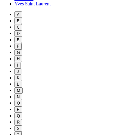
Yves Saint Laurent
A
B
C
D
E
F
G
H
I
J
K
L
M
N
O
P
Q
R
S
T