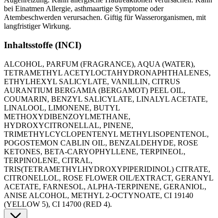
bei Einatmen Allergie, asthmaartige Symptome oder
Atembeschwerden verursachen. Giftig für Wasserorganismen, mit
langfristiger Wirkung.
Inhaltsstoffe (INCI)
ALCOHOL, PARFUM (FRAGRANCE), AQUA (WATER),
TETRAMETHYL ACETYLOCTAHYDRONAPHTHALENES,
ETHYLHEXYL SALICYLATE, VANILLIN, CITRUS
AURANTIUM BERGAMIA (BERGAMOT) PEEL OIL,
COUMARIN, BENZYL SALICYLATE, LINALYL ACETATE,
LINALOOL, LIMONENE, BUTYL
METHOXYDIBENZOYLMETHANE,
HYDROXYCITRONELLAL, PINENE,
TRIMETHYLCYCLOPENTENYL METHYLISOPENTENOL,
POGOSTEMON CABLIN OIL, BENZALDEHYDE, ROSE
KETONES, BETA-CARYOPHYLLENE, TERPINEOL,
TERPINOLENE, CITRAL,
TRIS(TETRAMETHYLHYDROXYPIPERIDINOL) CITRATE,
CITRONELLOL, ROSE FLOWER OIL/EXTRACT, GERANYL
ACETATE, FARNESOL, ALPHA-TERPINENE, GERANIOL,
ANISE ALCOHOL, METHYL 2-OCTYNOATE, CI 19140
(YELLOW 5), CI 14700 (RED 4).