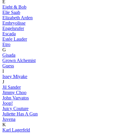
E
Eight & Bob
Elie Saab
Elizabeth Arden
Embryolisse
Engelsrufer
Escada
Estée Lauder
Etro
G
Gisada
Grown Alchemist
Guess
I
Issey Miyake
J
Jil Sander
Jimmy Choo
John Varvatos
Joop!
Juicy Couture
Juliette Has A Gun
Juvena
K
Karl Lagerfeld