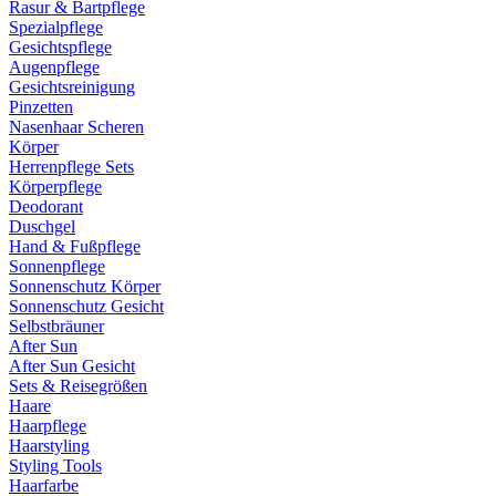
Rasur & Bartpflege
Spezialpflege
Gesichtspflege
Augenpflege
Gesichtsreinigung
Pinzetten
Nasenhaar Scheren
Körper
Herrenpflege Sets
Körperpflege
Deodorant
Duschgel
Hand & Fußpflege
Sonnenpflege
Sonnenschutz Körper
Sonnenschutz Gesicht
Selbstbräuner
After Sun
After Sun Gesicht
Sets & Reisegrößen
Haare
Haarpflege
Haarstyling
Styling Tools
Haarfarbe