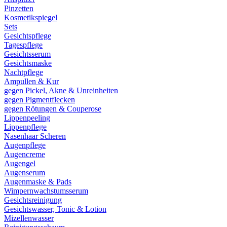
Pinzetten
Kosmetikspiegel
Sets
Gesichtspflege
Tagespflege
Gesichtsserum
Gesichtsmaske
Nachtpflege
Ampullen & Kur
gegen Pickel, Akne & Unreinheiten
gegen Pigmentflecken
gegen Rötungen & Couperose
Lippenpeeling
Lippenpflege
Nasenhaar Scheren
Augenpflege
Augencreme
Augengel
Augenserum
Augenmaske & Pads
Wimpernwachstumsserum
Gesichtsreinigung
Gesichtswasser, Tonic & Lotion
Mizellenwasser