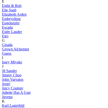
E
Eight & Bob
Elie Saab
Elizabeth Arden
Embryolisse
Engelsrufer
Escada
Estée Lauder
Etro
G
Gisada
Grown Alchemist
Guess
I
Issey Miyake
J
Jil Sander
Jimmy Choo
John Varvatos
Joop!
Juicy Couture
Juliette Has A Gun
Juvena
K
Karl Lagerfeld