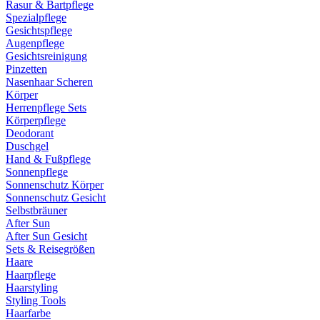
Rasur & Bartpflege
Spezialpflege
Gesichtspflege
Augenpflege
Gesichtsreinigung
Pinzetten
Nasenhaar Scheren
Körper
Herrenpflege Sets
Körperpflege
Deodorant
Duschgel
Hand & Fußpflege
Sonnenpflege
Sonnenschutz Körper
Sonnenschutz Gesicht
Selbstbräuner
After Sun
After Sun Gesicht
Sets & Reisegrößen
Haare
Haarpflege
Haarstyling
Styling Tools
Haarfarbe