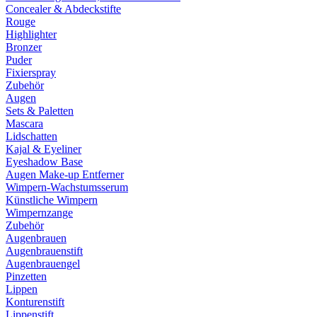
Concealer & Abdeckstifte
Rouge
Highlighter
Bronzer
Puder
Fixierspray
Zubehör
Augen
Sets & Paletten
Mascara
Lidschatten
Kajal & Eyeliner
Eyeshadow Base
Augen Make-up Entferner
Wimpern-Wachstumsserum
Künstliche Wimpern
Wimpernzange
Zubehör
Augenbrauen
Augenbrauenstift
Augenbrauengel
Pinzetten
Lippen
Konturenstift
Lippenstift