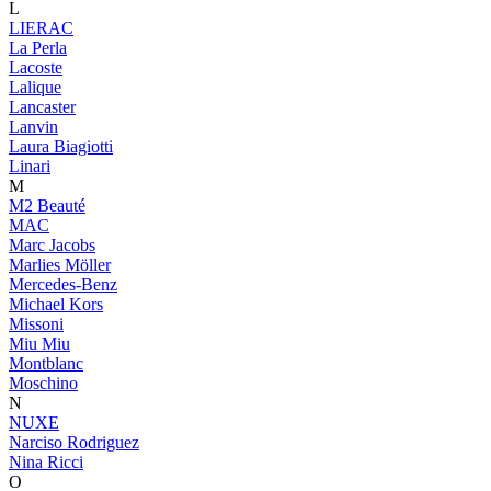
L
LIERAC
La Perla
Lacoste
Lalique
Lancaster
Lanvin
Laura Biagiotti
Linari
M
M2 Beauté
MAC
Marc Jacobs
Marlies Möller
Mercedes-Benz
Michael Kors
Missoni
Miu Miu
Montblanc
Moschino
N
NUXE
Narciso Rodriguez
Nina Ricci
O