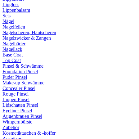
Lipgloss
Lippenbalsam
Sets
Nägel
Nagelfeilen
Nagelscheren, Hautscheren
Nagelzwicker & Zangen
Nagelhärter
Nagellack
Base Coat
Top Coat
Pinsel & Schwämme
Foundation Pinsel
Puder Pinsel
Make-up Schwämme
Concealer Pinsel
Rouge Pinsel
Lippen Pinsel
Lidschatten Pinsel
Eyeliner Pinsel
Augenbrauen Pinsel
Wimpernbürste
Zubehör
Kosmetiktaschen & -koffer
Anspitzer