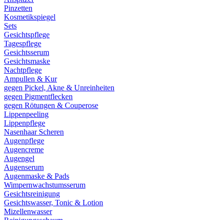
Pinzetten
Kosmetikspiegel
Sets
Gesichtspflege
Tagespflege
Gesichtsserum
Gesichtsmaske
Nachtpflege
Ampullen & Kur
gegen Pickel, Akne & Unreinheiten
gegen Pigmentflecken
gegen Rötungen & Couperose
Lippenpeeling
Lippenpflege
Nasenhaar Scheren
Augenpflege
Augencreme
Augengel
Augenserum
Augenmaske & Pads
Wimpernwachstumsserum
Gesichtsreinigung
Gesichtswasser, Tonic & Lotion
Mizellenwasser