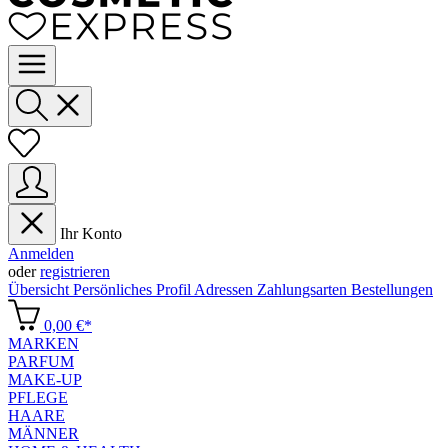
Ihr Konto
Anmelden
oder
registrieren
Übersicht
Persönliches Profil
Adressen
Zahlungsarten
Bestellungen
0,00 €*
MARKEN
PARFUM
MAKE-UP
PFLEGE
HAARE
MÄNNER