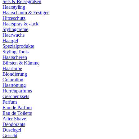
Sets & Reisegrößen
Haarstyling
Haarschaum & Festiger
Hitzeschutz
Haarspray & -lack
Stylingcreme
Haarwachs
Haargel
Spezialprodukte
Styling Tools
Haarscheren
Bürsten & Kämme
Haarfarbe
Blondierung
Coloration
Haartönung
Herrenparfums
Geschenksets
Parfum
Eau de Parfum
Eau de Toilette
After Shave
Deodorants
Duschgel
Gesicht