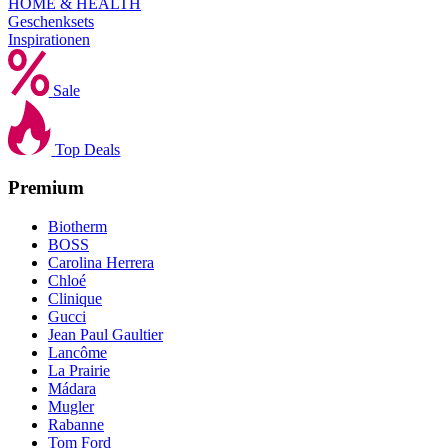
HOME & HEALTH
Geschenksets
Inspirationen
Sale
Top Deals
Premium
Biotherm
BOSS
Carolina Herrera
Chloé
Clinique
Gucci
Jean Paul Gaultier
Lancôme
La Prairie
Mádara
Mugler
Rabanne
Tom Ford