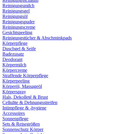
Reinigungsschaum
Reinigungsmilch
Reinigungsgel
Reinigungsöl
Reinigungspuder
Reinigungscreme
Gesichtspeeling
Reinigungstücher & Abschminkpads
Körperpflege
Duschgel & Seife
Badezusatz
Deodorant
Körpermilch
Körpercreme
Straffende Körperpflege
Körperpeeling
Körperöl, Massageöl
Körperspray
Hals, Dekolleté & Brust
Cellulite & Dehnungsstreifen
Intimpflege & -hygiene
Accessoires
Sonnenpflege
Sets & Reisegrößen
Sonnenschutz Körper