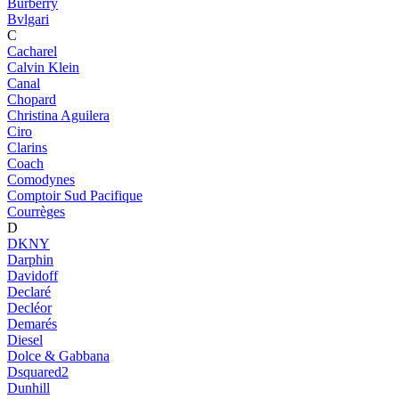
Burberry
Bvlgari
C
Cacharel
Calvin Klein
Canal
Chopard
Christina Aguilera
Ciro
Clarins
Coach
Comodynes
Comptoir Sud Pacifique
Courrèges
D
DKNY
Darphin
Davidoff
Declaré
Decléor
Demarés
Diesel
Dolce & Gabbana
Dsquared2
Dunhill