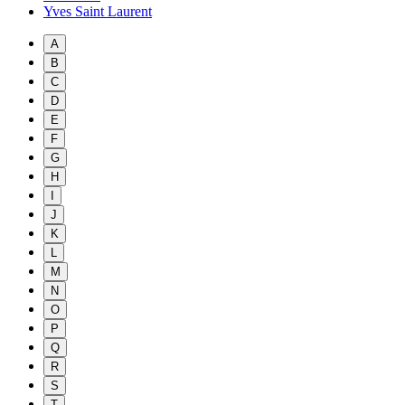
Yves Saint Laurent
A
B
C
D
E
F
G
H
I
J
K
L
M
N
O
P
Q
R
S
T