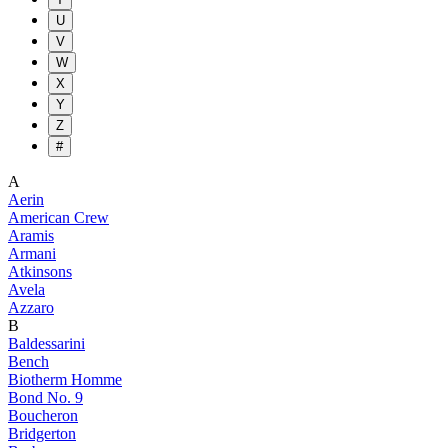
U
V
W
X
Y
Z
#
A
Aerin
American Crew
Aramis
Armani
Atkinsons
Avela
Azzaro
B
Baldessarini
Bench
Biotherm Homme
Bond No. 9
Boucheron
Bridgerton