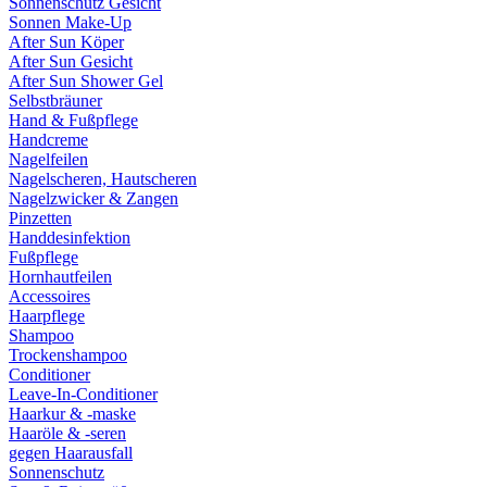
Sonnenschutz Gesicht
Sonnen Make-Up
After Sun Köper
After Sun Gesicht
After Sun Shower Gel
Selbstbräuner
Hand & Fußpflege
Handcreme
Nagelfeilen
Nagelscheren, Hautscheren
Nagelzwicker & Zangen
Pinzetten
Handdesinfektion
Fußpflege
Hornhautfeilen
Accessoires
Haarpflege
Shampoo
Trockenshampoo
Conditioner
Leave-In-Conditioner
Haarkur & -maske
Haaröle & -seren
gegen Haarausfall
Sonnenschutz