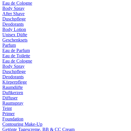
Eau de Cologne
Body Spray
After Shave
Duschpflege
Deodorants
Body Lotion
Unisex Düfte
Geschenksets
Parfum
Eau de Parfum
Eau de Toilette
Eau de Cologne
Body Spray
Duschpflege
Deodorants
Körperpflege
Raumdüfte
Duftkerzen
Diffuser
Raumspray
Teint
Primer
Foundation
Contouring Make-Up
Getönte Tagescreme, BB & CC Cream