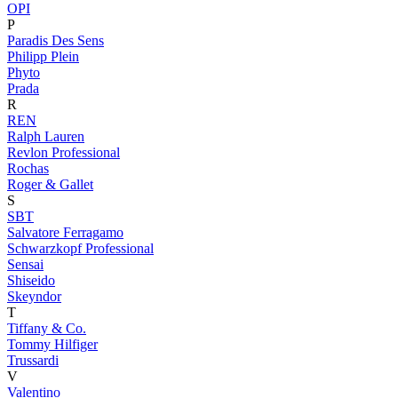
OPI
P
Paradis Des Sens
Philipp Plein
Phyto
Prada
R
REN
Ralph Lauren
Revlon Professional
Rochas
Roger & Gallet
S
SBT
Salvatore Ferragamo
Schwarzkopf Professional
Sensai
Shiseido
Skeyndor
T
Tiffany & Co.
Tommy Hilfiger
Trussardi
V
Valentino