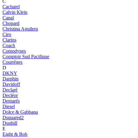
C
Cacharel
Calvin Klein
Canal
Chopard
Christina Aguilera
Ciro
Clarins
Coach
Comodynes
Comptoir Sud Pacifique
Courrèges
D
DKNY
Darphin
Davidoff
Declaré
Decléor
Demarés
Diesel
Dolce & Gabbana
Dsquared2
Dunhill
E
Eight & Bob