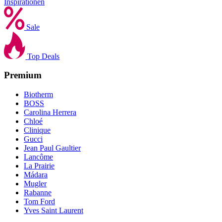
Inspirationen
Sale
Top Deals
Premium
Biotherm
BOSS
Carolina Herrera
Chloé
Clinique
Gucci
Jean Paul Gaultier
Lancôme
La Prairie
Mádara
Mugler
Rabanne
Tom Ford
Yves Saint Laurent