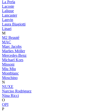
La Perla
Lacoste
Lalique
Lancaster
Lanvin
Laura Biagiotti
Linari
M
M2 Beauté
MAC
Marc Jacobs
Marlies Möller
Mercedes-Benz
Michael Kors
Missoni
Miu Miu
Montblanc
Moschino
N
NUXE
Narciso Rodriguez
Nina Ricci
O
OPI
P