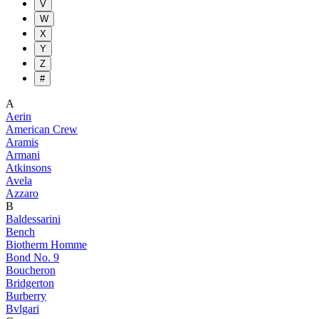
V
W
X
Y
Z
#
A
Aerin
American Crew
Aramis
Armani
Atkinsons
Avela
Azzaro
B
Baldessarini
Bench
Biotherm Homme
Bond No. 9
Boucheron
Bridgerton
Burberry
Bvlgari