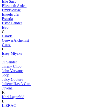
Elie Saab
Elizabeth Arden
Embryolisse
Engelsrufer
Escada
Estée Lauder
Etro
G
Gisada
Grown Alchemist
Guess
I
Issey Miyake
J
Jil Sander
Jimmy Choo
John Varvatos
Joop!
Juicy Couture
Juliette Has A Gun
Juvena
K
Karl Lagerfeld
L
LIERAC