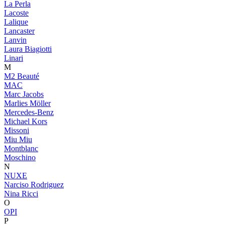
La Perla
Lacoste
Lalique
Lancaster
Lanvin
Laura Biagiotti
Linari
M
M2 Beauté
MAC
Marc Jacobs
Marlies Möller
Mercedes-Benz
Michael Kors
Missoni
Miu Miu
Montblanc
Moschino
N
NUXE
Narciso Rodriguez
Nina Ricci
O
OPI
P