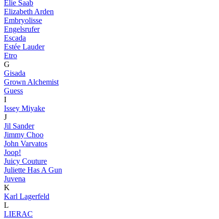
Elie Saab
Elizabeth Arden
Embryolisse
Engelsrufer
Escada
Estée Lauder
Etro
G
Gisada
Grown Alchemist
Guess
I
Issey Miyake
J
Jil Sander
Jimmy Choo
John Varvatos
Joop!
Juicy Couture
Juliette Has A Gun
Juvena
K
Karl Lagerfeld
L
LIERAC