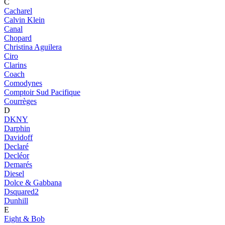
C
Cacharel
Calvin Klein
Canal
Chopard
Christina Aguilera
Ciro
Clarins
Coach
Comodynes
Comptoir Sud Pacifique
Courrèges
D
DKNY
Darphin
Davidoff
Declaré
Decléor
Demarés
Diesel
Dolce & Gabbana
Dsquared2
Dunhill
E
Eight & Bob