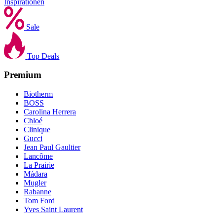
Inspirationen
Sale
Top Deals
Premium
Biotherm
BOSS
Carolina Herrera
Chloé
Clinique
Gucci
Jean Paul Gaultier
Lancôme
La Prairie
Mádara
Mugler
Rabanne
Tom Ford
Yves Saint Laurent