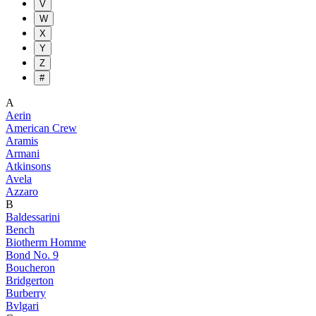
V
W
X
Y
Z
#
A
Aerin
American Crew
Aramis
Armani
Atkinsons
Avela
Azzaro
B
Baldessarini
Bench
Biotherm Homme
Bond No. 9
Boucheron
Bridgerton
Burberry
Bvlgari