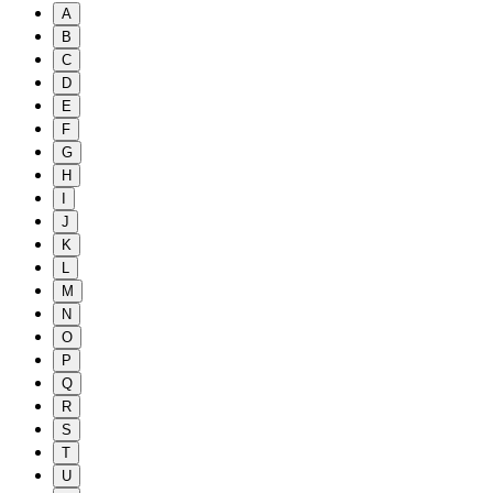
A
B
C
D
E
F
G
H
I
J
K
L
M
N
O
P
Q
R
S
T
U