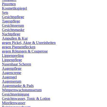
Pinzetten
Kosmetikspiegel
Sets
Gesichtspflege
Tagespflege
Gesichtsserum
Gesichtsmaske
Nachtpflege
Ampullen & Kur
gegen Pickel, Akne & Unreinheiten
gegen Pigmentflecken
gegen Rötungen & Couperose
Lippenpeeling
Lippenpflege
Nasenhaar Scheren
Augenpflege
Augencreme
Augengel
Augenserum
Augenmaske & Pads
Wimpernwachstumsserum
Gesichtsreinigung
Gesichtswasser, Tonic & Lotion
Mizellenwasser