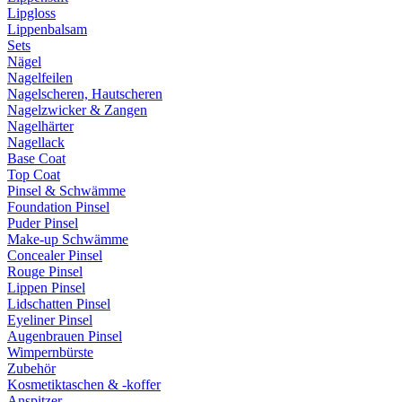
Lipgloss
Lippenbalsam
Sets
Nägel
Nagelfeilen
Nagelscheren, Hautscheren
Nagelzwicker & Zangen
Nagelhärter
Nagellack
Base Coat
Top Coat
Pinsel & Schwämme
Foundation Pinsel
Puder Pinsel
Make-up Schwämme
Concealer Pinsel
Rouge Pinsel
Lippen Pinsel
Lidschatten Pinsel
Eyeliner Pinsel
Augenbrauen Pinsel
Wimpernbürste
Zubehör
Kosmetiktaschen & -koffer
Anspitzer