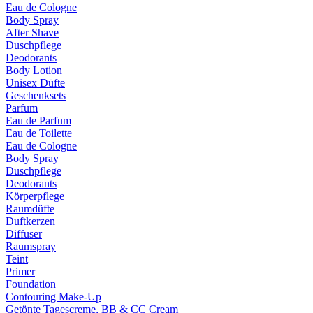
Eau de Cologne
Body Spray
After Shave
Duschpflege
Deodorants
Body Lotion
Unisex Düfte
Geschenksets
Parfum
Eau de Parfum
Eau de Toilette
Eau de Cologne
Body Spray
Duschpflege
Deodorants
Körperpflege
Raumdüfte
Duftkerzen
Diffuser
Raumspray
Teint
Primer
Foundation
Contouring Make-Up
Getönte Tagescreme, BB & CC Cream