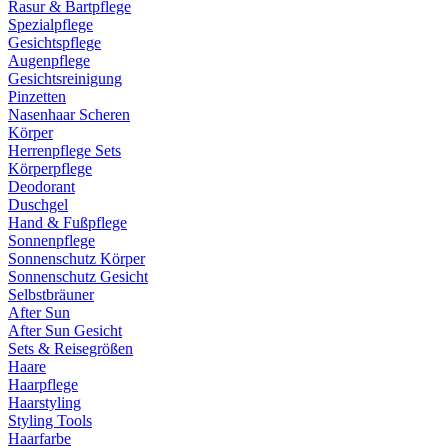
Rasur & Bartpflege
Spezialpflege
Gesichtspflege
Augenpflege
Gesichtsreinigung
Pinzetten
Nasenhaar Scheren
Körper
Herrenpflege Sets
Körperpflege
Deodorant
Duschgel
Hand & Fußpflege
Sonnenpflege
Sonnenschutz Körper
Sonnenschutz Gesicht
Selbstbräuner
After Sun
After Sun Gesicht
Sets & Reisegrößen
Haare
Haarpflege
Haarstyling
Styling Tools
Haarfarbe