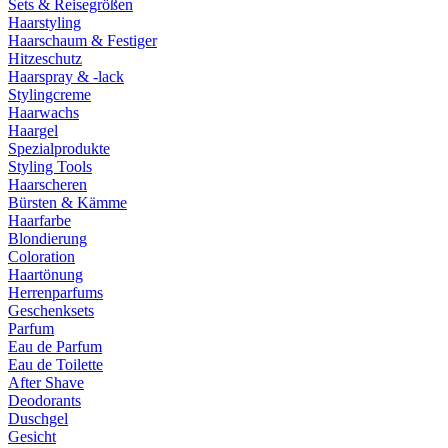
Sets & Reisegrößen
Haarstyling
Haarschaum & Festiger
Hitzeschutz
Haarspray & -lack
Stylingcreme
Haarwachs
Haargel
Spezialprodukte
Styling Tools
Haarscheren
Bürsten & Kämme
Haarfarbe
Blondierung
Coloration
Haartönung
Herrenparfums
Geschenksets
Parfum
Eau de Parfum
Eau de Toilette
After Shave
Deodorants
Duschgel
Gesicht