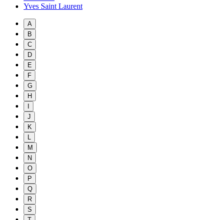
Yves Saint Laurent
A
B
C
D
E
F
G
H
I
J
K
L
M
N
O
P
Q
R
S
T