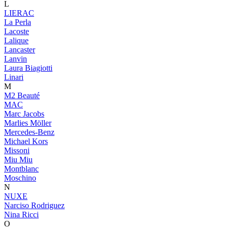
L
LIERAC
La Perla
Lacoste
Lalique
Lancaster
Lanvin
Laura Biagiotti
Linari
M
M2 Beauté
MAC
Marc Jacobs
Marlies Möller
Mercedes-Benz
Michael Kors
Missoni
Miu Miu
Montblanc
Moschino
N
NUXE
Narciso Rodriguez
Nina Ricci
O