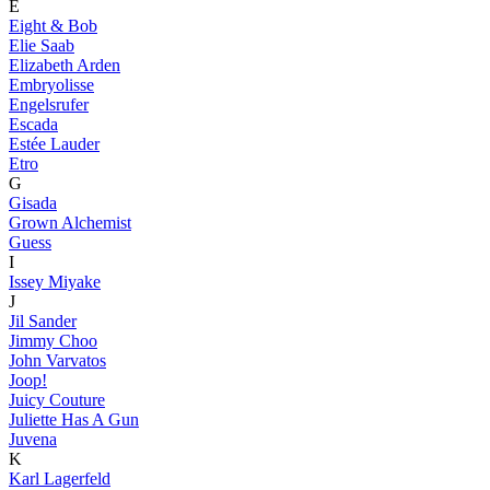
E
Eight & Bob
Elie Saab
Elizabeth Arden
Embryolisse
Engelsrufer
Escada
Estée Lauder
Etro
G
Gisada
Grown Alchemist
Guess
I
Issey Miyake
J
Jil Sander
Jimmy Choo
John Varvatos
Joop!
Juicy Couture
Juliette Has A Gun
Juvena
K
Karl Lagerfeld