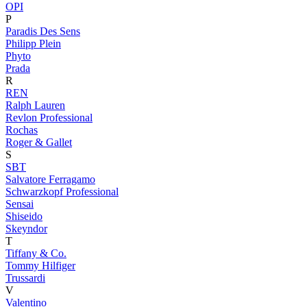
OPI
P
Paradis Des Sens
Philipp Plein
Phyto
Prada
R
REN
Ralph Lauren
Revlon Professional
Rochas
Roger & Gallet
S
SBT
Salvatore Ferragamo
Schwarzkopf Professional
Sensai
Shiseido
Skeyndor
T
Tiffany & Co.
Tommy Hilfiger
Trussardi
V
Valentino