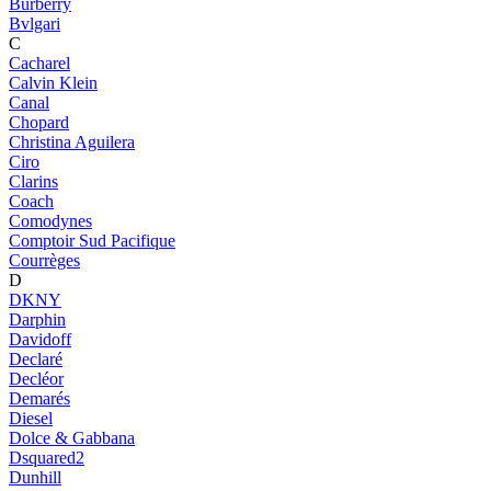
Burberry
Bvlgari
C
Cacharel
Calvin Klein
Canal
Chopard
Christina Aguilera
Ciro
Clarins
Coach
Comodynes
Comptoir Sud Pacifique
Courrèges
D
DKNY
Darphin
Davidoff
Declaré
Decléor
Demarés
Diesel
Dolce & Gabbana
Dsquared2
Dunhill