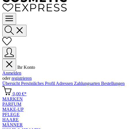
Ihr Konto
Anmelden
oder
registrieren
Übersicht
Persönliches Profil
Adressen
Zahlungsarten
Bestellungen
0,00 €*
MARKEN
PARFUM
MAKE-UP
PFLEGE
HAARE
MÄNNER