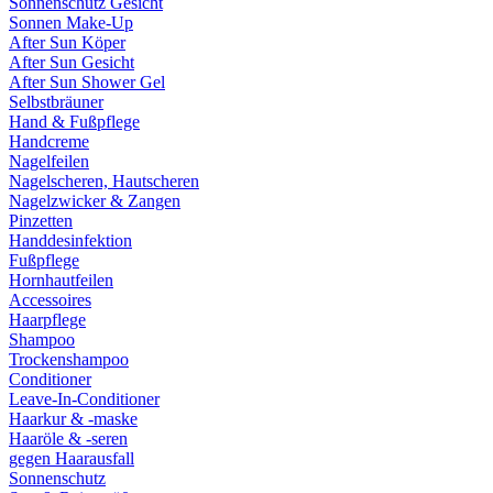
Sonnenschutz Gesicht
Sonnen Make-Up
After Sun Köper
After Sun Gesicht
After Sun Shower Gel
Selbstbräuner
Hand & Fußpflege
Handcreme
Nagelfeilen
Nagelscheren, Hautscheren
Nagelzwicker & Zangen
Pinzetten
Handdesinfektion
Fußpflege
Hornhautfeilen
Accessoires
Haarpflege
Shampoo
Trockenshampoo
Conditioner
Leave-In-Conditioner
Haarkur & -maske
Haaröle & -seren
gegen Haarausfall
Sonnenschutz