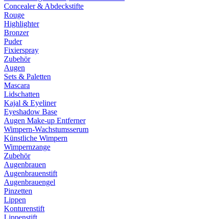
Concealer & Abdeckstifte
Rouge
Highlighter
Bronzer
Puder
Fixierspray
Zubehör
Augen
Sets & Paletten
Mascara
Lidschatten
Kajal & Eyeliner
Eyeshadow Base
Augen Make-up Entferner
Wimpern-Wachstumsserum
Künstliche Wimpern
Wimpernzange
Zubehör
Augenbrauen
Augenbrauenstift
Augenbrauengel
Pinzetten
Lippen
Konturenstift
Lippenstift