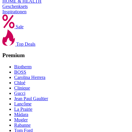
HOME & HEALTH
Geschenksets
Inspirationen
Sale
Top Deals
Premium
Biotherm
BOSS
Carolina Herrera
Chloé
Clinique
Gucci
Jean Paul Gaultier
Lancôme
La Prairie
Mádara
Mugler
Rabanne
Tom Ford