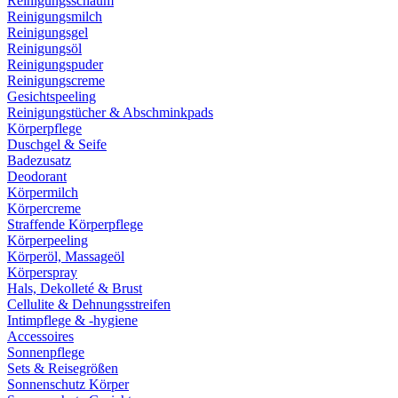
Reinigungsschaum
Reinigungsmilch
Reinigungsgel
Reinigungsöl
Reinigungspuder
Reinigungscreme
Gesichtspeeling
Reinigungstücher & Abschminkpads
Körperpflege
Duschgel & Seife
Badezusatz
Deodorant
Körpermilch
Körpercreme
Straffende Körperpflege
Körperpeeling
Körperöl, Massageöl
Körperspray
Hals, Dekolleté & Brust
Cellulite & Dehnungsstreifen
Intimpflege & -hygiene
Accessoires
Sonnenpflege
Sets & Reisegrößen
Sonnenschutz Körper