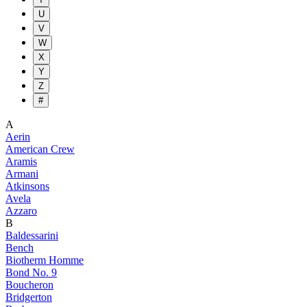
U
V
W
X
Y
Z
#
A
Aerin
American Crew
Aramis
Armani
Atkinsons
Avela
Azzaro
B
Baldessarini
Bench
Biotherm Homme
Bond No. 9
Boucheron
Bridgerton