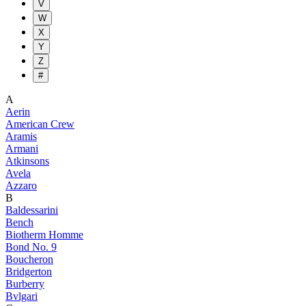
V
W
X
Y
Z
#
A
Aerin
American Crew
Aramis
Armani
Atkinsons
Avela
Azzaro
B
Baldessarini
Bench
Biotherm Homme
Bond No. 9
Boucheron
Bridgerton
Burberry
Bvlgari