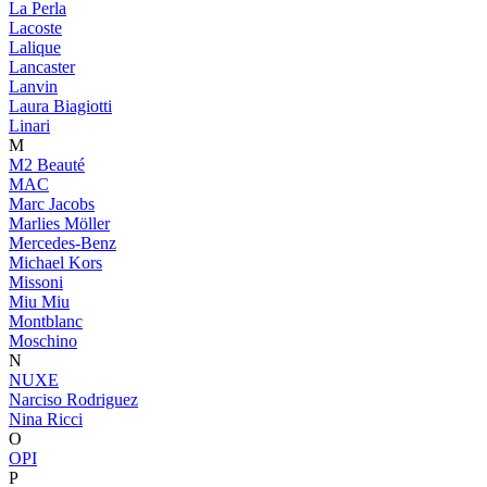
La Perla
Lacoste
Lalique
Lancaster
Lanvin
Laura Biagiotti
Linari
M
M2 Beauté
MAC
Marc Jacobs
Marlies Möller
Mercedes-Benz
Michael Kors
Missoni
Miu Miu
Montblanc
Moschino
N
NUXE
Narciso Rodriguez
Nina Ricci
O
OPI
P