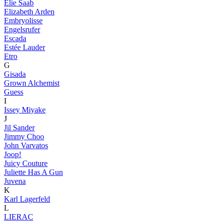
Elie Saab
Elizabeth Arden
Embryolisse
Engelsrufer
Escada
Estée Lauder
Etro
G
Gisada
Grown Alchemist
Guess
I
Issey Miyake
J
Jil Sander
Jimmy Choo
John Varvatos
Joop!
Juicy Couture
Juliette Has A Gun
Juvena
K
Karl Lagerfeld
L
LIERAC