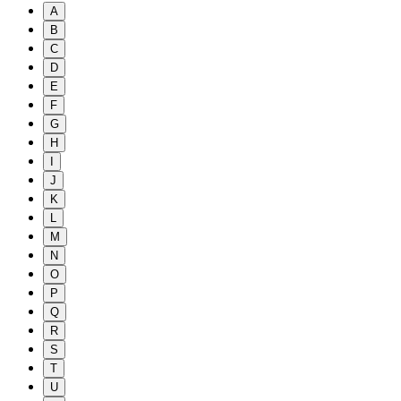
A
B
C
D
E
F
G
H
I
J
K
L
M
N
O
P
Q
R
S
T
U