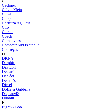
C
Cacharel
Calvin Klein
Canal
Chopard
Christina Aguilera
Ciro
Clarins
Coach
Comodynes
Comptoir Sud Pacifique
Courrèges
D
DKNY
Darphin
Davidoff
Declaré
Decléor
Demarés
Diesel
Dolce & Gabbana
Dsquared2
Dunhill
E
Eight & Bob