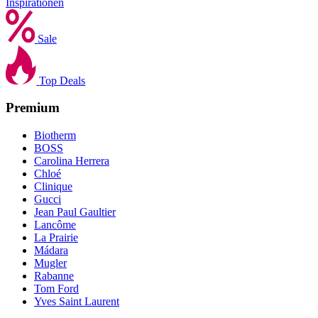
Inspirationen
Sale
Top Deals
Premium
Biotherm
BOSS
Carolina Herrera
Chloé
Clinique
Gucci
Jean Paul Gaultier
Lancôme
La Prairie
Mádara
Mugler
Rabanne
Tom Ford
Yves Saint Laurent