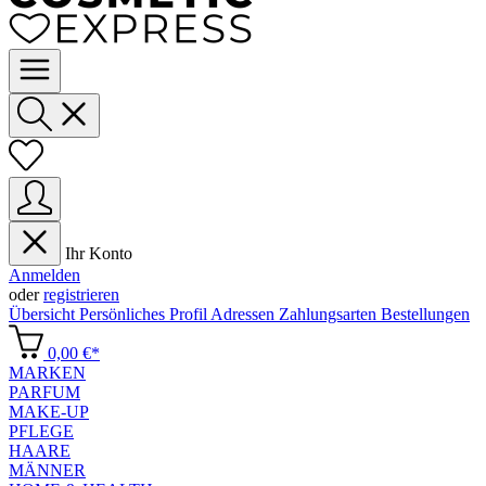
Ihr Konto
Anmelden
oder
registrieren
Übersicht
Persönliches Profil
Adressen
Zahlungsarten
Bestellungen
0,00 €*
MARKEN
PARFUM
MAKE-UP
PFLEGE
HAARE
MÄNNER