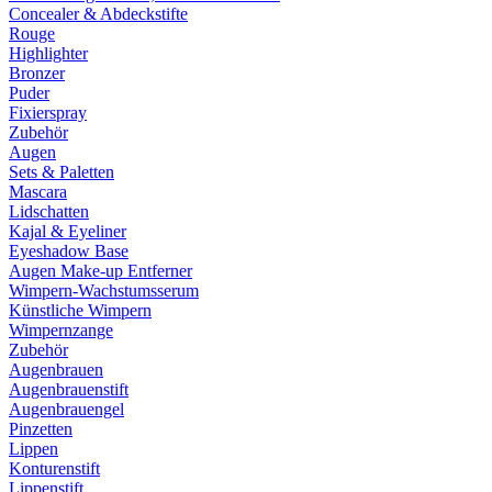
Concealer & Abdeckstifte
Rouge
Highlighter
Bronzer
Puder
Fixierspray
Zubehör
Augen
Sets & Paletten
Mascara
Lidschatten
Kajal & Eyeliner
Eyeshadow Base
Augen Make-up Entferner
Wimpern-Wachstumsserum
Künstliche Wimpern
Wimpernzange
Zubehör
Augenbrauen
Augenbrauenstift
Augenbrauengel
Pinzetten
Lippen
Konturenstift
Lippenstift