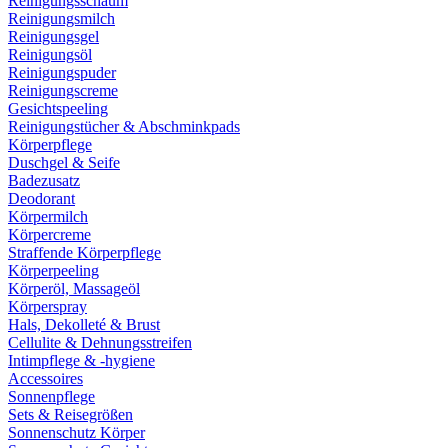
Reinigungsschaum
Reinigungsmilch
Reinigungsgel
Reinigungsöl
Reinigungspuder
Reinigungscreme
Gesichtspeeling
Reinigungstücher & Abschminkpads
Körperpflege
Duschgel & Seife
Badezusatz
Deodorant
Körpermilch
Körpercreme
Straffende Körperpflege
Körperpeeling
Körperöl, Massageöl
Körperspray
Hals, Dekolleté & Brust
Cellulite & Dehnungsstreifen
Intimpflege & -hygiene
Accessoires
Sonnenpflege
Sets & Reisegrößen
Sonnenschutz Körper