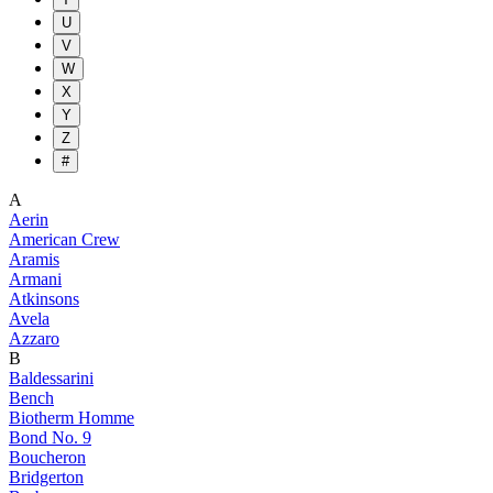
U
V
W
X
Y
Z
#
A
Aerin
American Crew
Aramis
Armani
Atkinsons
Avela
Azzaro
B
Baldessarini
Bench
Biotherm Homme
Bond No. 9
Boucheron
Bridgerton