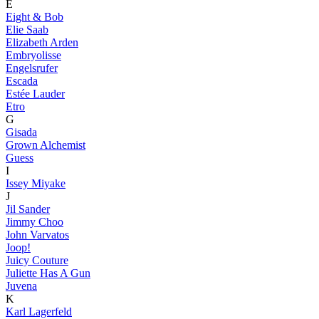
E
Eight & Bob
Elie Saab
Elizabeth Arden
Embryolisse
Engelsrufer
Escada
Estée Lauder
Etro
G
Gisada
Grown Alchemist
Guess
I
Issey Miyake
J
Jil Sander
Jimmy Choo
John Varvatos
Joop!
Juicy Couture
Juliette Has A Gun
Juvena
K
Karl Lagerfeld