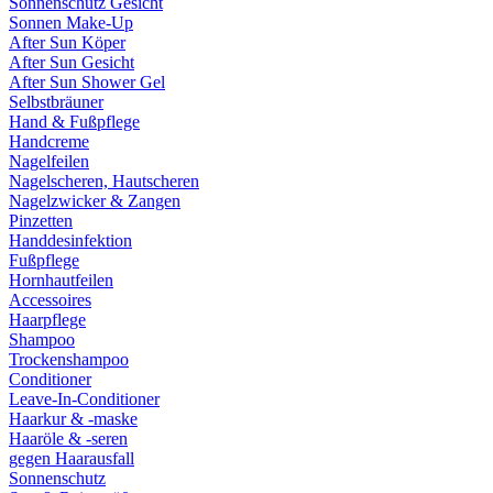
Sonnenschutz Gesicht
Sonnen Make-Up
After Sun Köper
After Sun Gesicht
After Sun Shower Gel
Selbstbräuner
Hand & Fußpflege
Handcreme
Nagelfeilen
Nagelscheren, Hautscheren
Nagelzwicker & Zangen
Pinzetten
Handdesinfektion
Fußpflege
Hornhautfeilen
Accessoires
Haarpflege
Shampoo
Trockenshampoo
Conditioner
Leave-In-Conditioner
Haarkur & -maske
Haaröle & -seren
gegen Haarausfall
Sonnenschutz