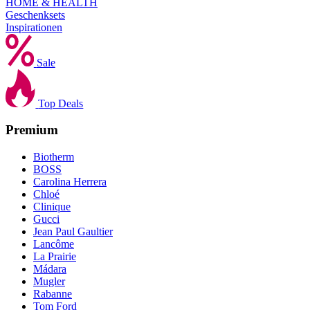
HOME & HEALTH
Geschenksets
Inspirationen
Sale
Top Deals
Premium
Biotherm
BOSS
Carolina Herrera
Chloé
Clinique
Gucci
Jean Paul Gaultier
Lancôme
La Prairie
Mádara
Mugler
Rabanne
Tom Ford