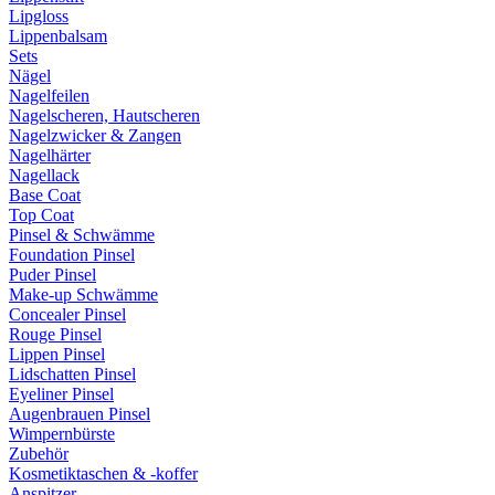
Lipgloss
Lippenbalsam
Sets
Nägel
Nagelfeilen
Nagelscheren, Hautscheren
Nagelzwicker & Zangen
Nagelhärter
Nagellack
Base Coat
Top Coat
Pinsel & Schwämme
Foundation Pinsel
Puder Pinsel
Make-up Schwämme
Concealer Pinsel
Rouge Pinsel
Lippen Pinsel
Lidschatten Pinsel
Eyeliner Pinsel
Augenbrauen Pinsel
Wimpernbürste
Zubehör
Kosmetiktaschen & -koffer
Anspitzer