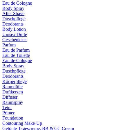
Eau de Cologne
Body Spray
After Shave
Duschpflege
Deodorants
Body Lotion
Unisex Düfte
Geschenksets
Parfum
Eau de Parfum
Eau de Toilette
Eau de Cologne
Body Spray
Duschpflege
Deodorants
Körperpflege
Raumdüfte
Duftkerzen
Diffuser
Raumspray
Teint
Primer
Foundation
Contouring Make-Up
Getönte Tagescreme, BB & CC Cream