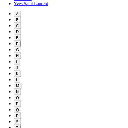
Yves Saint Laurent
A
B
C
D
E
F
G
H
I
J
K
L
M
N
O
P
Q
R
S
T