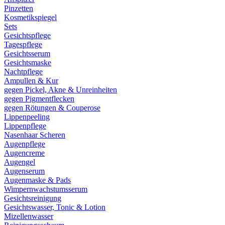
Pinzetten
Kosmetikspiegel
Sets
Gesichtspflege
Tagespflege
Gesichtsserum
Gesichtsmaske
Nachtpflege
Ampullen & Kur
gegen Pickel, Akne & Unreinheiten
gegen Pigmentflecken
gegen Rötungen & Couperose
Lippenpeeling
Lippenpflege
Nasenhaar Scheren
Augenpflege
Augencreme
Augengel
Augenserum
Augenmaske & Pads
Wimpernwachstumsserum
Gesichtsreinigung
Gesichtswasser, Tonic & Lotion
Mizellenwasser