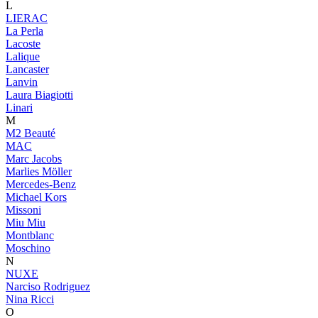
L
LIERAC
La Perla
Lacoste
Lalique
Lancaster
Lanvin
Laura Biagiotti
Linari
M
M2 Beauté
MAC
Marc Jacobs
Marlies Möller
Mercedes-Benz
Michael Kors
Missoni
Miu Miu
Montblanc
Moschino
N
NUXE
Narciso Rodriguez
Nina Ricci
O