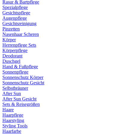
Rasur & Bartpflege
Spezialpflege
Gesichtspflege
Augenpflege
Gesichtsreinigung
Pinzetten
Nasenhaar Scheren
Körper
Herrenpflege Sets
Körperpflege
Deodorant
Duschgel
Hand & Fußpflege
Sonnenpflege
Sonnenschutz Körper
Sonnenschutz Gesicht
Selbstbräuner
After Sun
After Sun Gesicht
Sets & Reisegrößen
Haare
Haarpflege
Haarstyling
Styling Tools
Haarfarbe