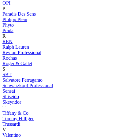
OPI
P
Paradis Des Sens
Philipp Plein
Phyto
Prada
R
REN
Ralph Lauren
Revlon Professional
Rochas
Roger & Gallet
S
SBT
Salvatore Ferragamo
Schwarzkopf Professional
Sensai
Shiseido
Skeyndor
T
Tiffany & Co.
Tommy Hilfiger
Trussardi
V
Valentino