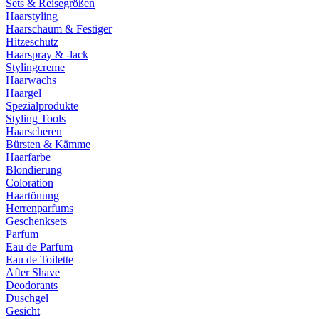
Sets & Reisegrößen
Haarstyling
Haarschaum & Festiger
Hitzeschutz
Haarspray & -lack
Stylingcreme
Haarwachs
Haargel
Spezialprodukte
Styling Tools
Haarscheren
Bürsten & Kämme
Haarfarbe
Blondierung
Coloration
Haartönung
Herrenparfums
Geschenksets
Parfum
Eau de Parfum
Eau de Toilette
After Shave
Deodorants
Duschgel
Gesicht