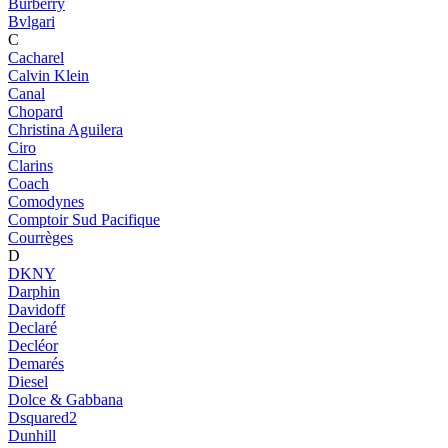
Burberry
Bvlgari
C
Cacharel
Calvin Klein
Canal
Chopard
Christina Aguilera
Ciro
Clarins
Coach
Comodynes
Comptoir Sud Pacifique
Courrèges
D
DKNY
Darphin
Davidoff
Declaré
Decléor
Demarés
Diesel
Dolce & Gabbana
Dsquared2
Dunhill