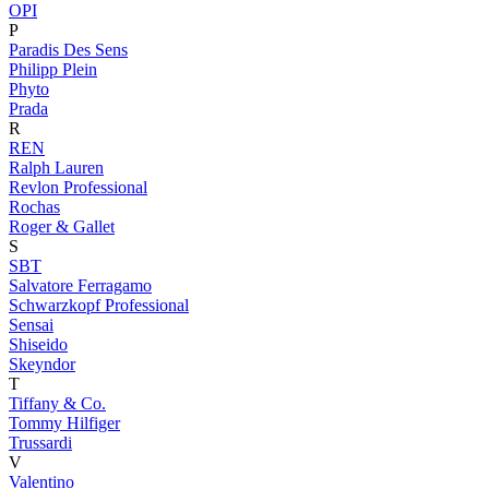
OPI
P
Paradis Des Sens
Philipp Plein
Phyto
Prada
R
REN
Ralph Lauren
Revlon Professional
Rochas
Roger & Gallet
S
SBT
Salvatore Ferragamo
Schwarzkopf Professional
Sensai
Shiseido
Skeyndor
T
Tiffany & Co.
Tommy Hilfiger
Trussardi
V
Valentino