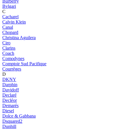
Burberry
Bvlgari
C
Cacharel
Calvin Klein
Canal
Chopard
Christina Aguilera
Ciro
Clarins
Coach
Comodynes
Comptoir Sud Pacifique
Courrèges
D
DKNY
Darphin
Davidoff
Declaré
Decléor
Demarés
Diesel
Dolce & Gabbana
Dsquared2
Dunhill