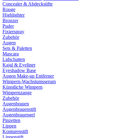
Concealer & Abdeckstifte
Rouge
Highlighter
Bronzer
Puder
Fixierspray
Zubehör
Augen
Sets & Paletten
Mascara
Lidschatten
Kajal & Eyeliner
Eyeshadow Base
Augen Make-up Entferner
Wimpern-Wachstumsserum
Künstliche Wimpern
Wimpernzange
Zubehör
Augenbrauen
Augenbrauenstift
Augenbrauengel
Pinzetten
Lippen
Konturenstift
Lippenstift