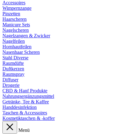
Accessoires
Wimpernzange
Pinzetten
Haarscheren
Manicure Sets
Nagelscheren
Nagelzangen & Zwicker
Nagelfeilen
Hornhautfeilen
Nasenhaar Scheren
Stahl Diverse
Raumdüfte
Duftkerzen
Raumspray
Diffuser
Drogerie
CBD & Hanf Produkte
Nahrungsergänzungsmittel
Getränke, Tee & Kaffee
Handdesinfektion
Taschen & Accessoires
Kosmetiktaschen & -koffer
Menü