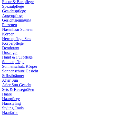
Rasur & Bartpflege
Spezialpflege
Gesichtspflege
Augenpflege
Gesichtsreinigung
Pinzetten
Nasenhaar Scheren
Körper
Herrenpflege Sets
Körperpflege
Deodorant
Duschgel
Hand & Fußpflege
Sonnenpflege
Sonnenschutz Körper
Sonnenschutz Gesicht
Selbstbräuner
After Sun
After Sun Gesicht
Sets & Reisegrößen
Haare
Haarpflege
Haarstyling
Styling Tools
Haarfarbe