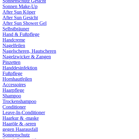
Sonnenschutz Gesicht
Sonnen Make-Up
After Sun Köper
After Sun Gesicht
After Sun Shower Gel
Selbstbräuner
Hand & Fußpflege
Handcreme
Nagelfeilen
Nagelscheren, Hautscheren
Nagelzwicker & Zangen
Pinzetten
Handdesinfektion
Fußpflege
Hornhautfeilen
Accessoires
Haarpflege
Shampoo
Trockenshampoo
Conditioner
Leave-In-Conditioner
Haarkur & -maske
Haaröle & -seren
gegen Haarausfall
Sonnenschutz