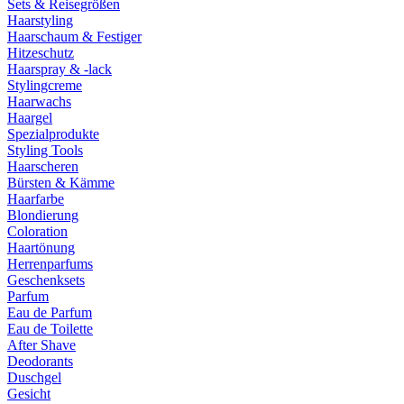
Sets & Reisegrößen
Haarstyling
Haarschaum & Festiger
Hitzeschutz
Haarspray & -lack
Stylingcreme
Haarwachs
Haargel
Spezialprodukte
Styling Tools
Haarscheren
Bürsten & Kämme
Haarfarbe
Blondierung
Coloration
Haartönung
Herrenparfums
Geschenksets
Parfum
Eau de Parfum
Eau de Toilette
After Shave
Deodorants
Duschgel
Gesicht