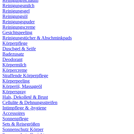
Reinigungsschaum
Reinigungsmilch
Reinigungsgel
Reinigungsöl
Reinigungspuder
Reinigungscreme
Gesichtspeeling
Reinigungstücher & Abschminkpads
Körperpflege
Duschgel & Seife
Badezusatz
Deodorant
Körpermilch
Körpercreme
Straffende Körperpflege
Körperpeeling
Körperöl, Massageöl
Körperspray
Hals, Dekolleté & Brust
Cellulite & Dehnungsstreifen
Intimpflege & -hygiene
Accessoires
Sonnenpflege
Sets & Reisegrößen
Sonnenschutz Körper