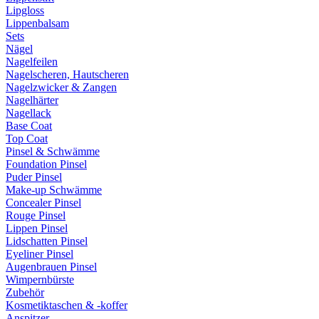
Lipgloss
Lippenbalsam
Sets
Nägel
Nagelfeilen
Nagelscheren, Hautscheren
Nagelzwicker & Zangen
Nagelhärter
Nagellack
Base Coat
Top Coat
Pinsel & Schwämme
Foundation Pinsel
Puder Pinsel
Make-up Schwämme
Concealer Pinsel
Rouge Pinsel
Lippen Pinsel
Lidschatten Pinsel
Eyeliner Pinsel
Augenbrauen Pinsel
Wimpernbürste
Zubehör
Kosmetiktaschen & -koffer
Anspitzer