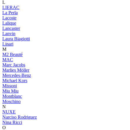
L
LIERAC
La Perla
Lacoste
Lalique
Lancaster
Lanvin
Laura Biagiotti
Linari
M
M2 Beauté
MAC
Marc Jacobs
Marlies Möller
Mercedes-Benz
Michael Kors
Missoni
Miu Miu
Montblanc
Moschino
N
NUXE
Narciso Rodriguez
Nina Ricci
O