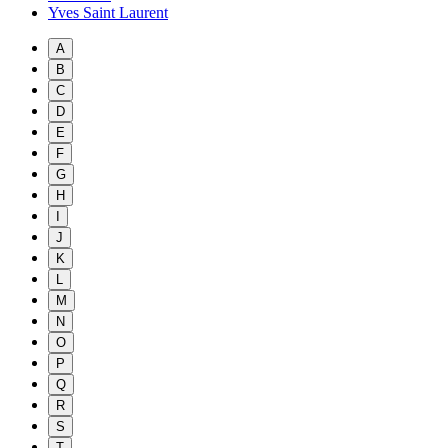
Yves Saint Laurent
A
B
C
D
E
F
G
H
I
J
K
L
M
N
O
P
Q
R
S
T