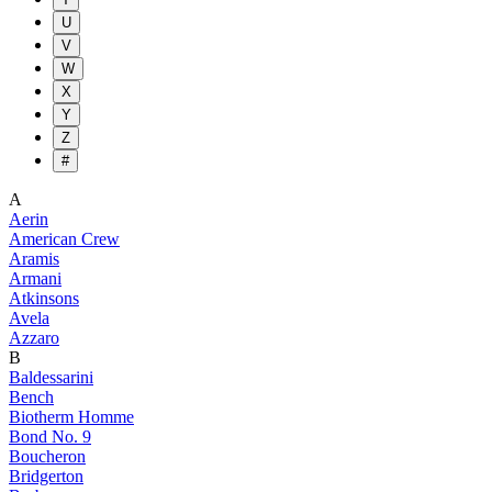
U
V
W
X
Y
Z
#
A
Aerin
American Crew
Aramis
Armani
Atkinsons
Avela
Azzaro
B
Baldessarini
Bench
Biotherm Homme
Bond No. 9
Boucheron
Bridgerton