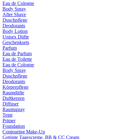
Eau de Cologne
Body Spray
After Shave
Duschpflege
Deodorants
Body Lotion
Unisex Düfte
Geschenksets
Parfum
Eau de Parfum
Eau de Toilette
Eau de Cologne
Body Spray
Duschpflege
Deodorants
Körperpflege
Raumdüfte
Duftkerzen
Diffuser
Raumspray
Teint
Primer
Foundation
Contouring Make-Up
Getönte Tagescreme, BB & CC Cream