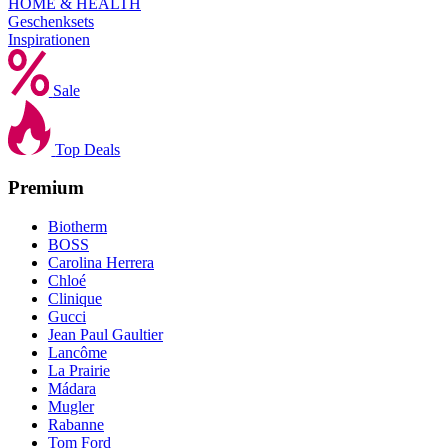
HOME & HEALTH
Geschenksets
Inspirationen
Sale
Top Deals
Premium
Biotherm
BOSS
Carolina Herrera
Chloé
Clinique
Gucci
Jean Paul Gaultier
Lancôme
La Prairie
Mádara
Mugler
Rabanne
Tom Ford