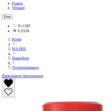
Fragen
Versand
Euro
Fr
CHF
€
EUR
Home
HAARE
Haarpflege
Trockenshampoo
Bildergalerie überspringen