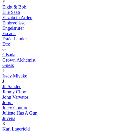
E
Eight & Bob
Elie Saab
Elizabeth Arden
Embryolisse
Engelsrufer
Escada
Estée Lauder
Etro
G
Gisada
Grown Alchemist
Guess
I
Issey Miyake
J
Jil Sander
Jimmy Choo
John Varvatos
Joop!
Juicy Couture
Juliette Has A Gun
Juvena
K
Karl Lagerfeld