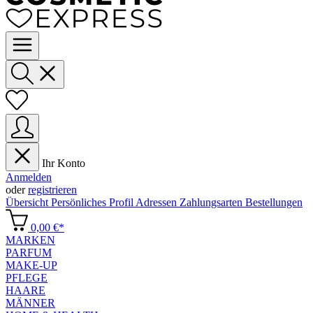
Ihr Konto
Anmelden
oder
registrieren
Übersicht
Persönliches Profil
Adressen
Zahlungsarten
Bestellungen
0,00 €*
MARKEN
PARFUM
MAKE-UP
PFLEGE
HAARE
MÄNNER