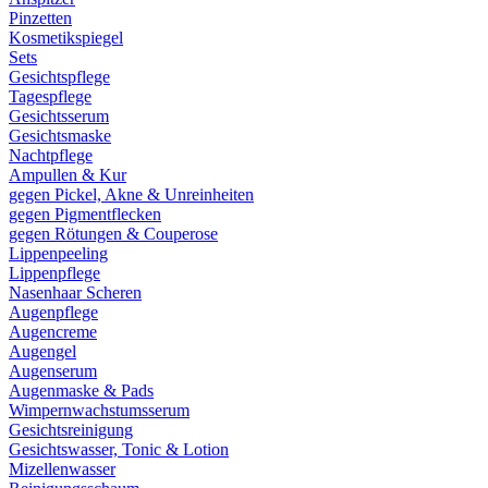
Pinzetten
Kosmetikspiegel
Sets
Gesichtspflege
Tagespflege
Gesichtsserum
Gesichtsmaske
Nachtpflege
Ampullen & Kur
gegen Pickel, Akne & Unreinheiten
gegen Pigmentflecken
gegen Rötungen & Couperose
Lippenpeeling
Lippenpflege
Nasenhaar Scheren
Augenpflege
Augencreme
Augengel
Augenserum
Augenmaske & Pads
Wimpernwachstumsserum
Gesichtsreinigung
Gesichtswasser, Tonic & Lotion
Mizellenwasser