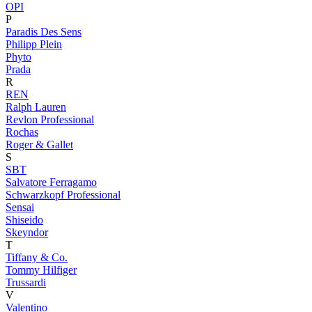
OPI
P
Paradis Des Sens
Philipp Plein
Phyto
Prada
R
REN
Ralph Lauren
Revlon Professional
Rochas
Roger & Gallet
S
SBT
Salvatore Ferragamo
Schwarzkopf Professional
Sensai
Shiseido
Skeyndor
T
Tiffany & Co.
Tommy Hilfiger
Trussardi
V
Valentino