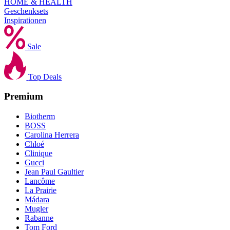
HOME & HEALTH
Geschenksets
Inspirationen
Sale
Top Deals
Premium
Biotherm
BOSS
Carolina Herrera
Chloé
Clinique
Gucci
Jean Paul Gaultier
Lancôme
La Prairie
Mádara
Mugler
Rabanne
Tom Ford