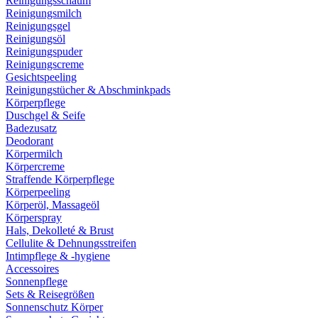
Reinigungsschaum
Reinigungsmilch
Reinigungsgel
Reinigungsöl
Reinigungspuder
Reinigungscreme
Gesichtspeeling
Reinigungstücher & Abschminkpads
Körperpflege
Duschgel & Seife
Badezusatz
Deodorant
Körpermilch
Körpercreme
Straffende Körperpflege
Körperpeeling
Körperöl, Massageöl
Körperspray
Hals, Dekolleté & Brust
Cellulite & Dehnungsstreifen
Intimpflege & -hygiene
Accessoires
Sonnenpflege
Sets & Reisegrößen
Sonnenschutz Körper