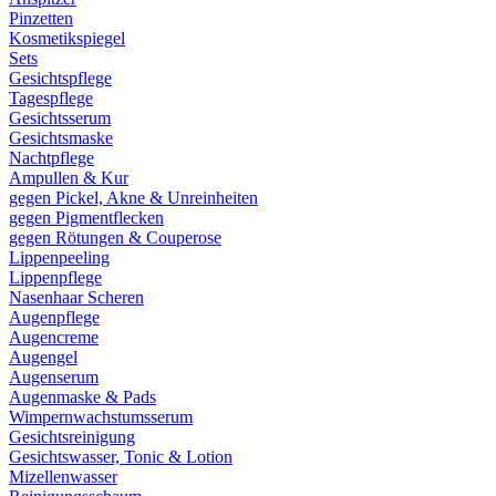
Pinzetten
Kosmetikspiegel
Sets
Gesichtspflege
Tagespflege
Gesichtsserum
Gesichtsmaske
Nachtpflege
Ampullen & Kur
gegen Pickel, Akne & Unreinheiten
gegen Pigmentflecken
gegen Rötungen & Couperose
Lippenpeeling
Lippenpflege
Nasenhaar Scheren
Augenpflege
Augencreme
Augengel
Augenserum
Augenmaske & Pads
Wimpernwachstumsserum
Gesichtsreinigung
Gesichtswasser, Tonic & Lotion
Mizellenwasser