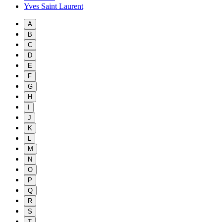
Yves Saint Laurent
A
B
C
D
E
F
G
H
I
J
K
L
M
N
O
P
Q
R
S
T