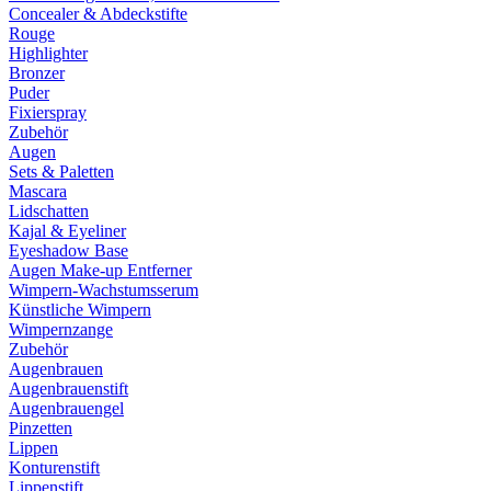
Concealer & Abdeckstifte
Rouge
Highlighter
Bronzer
Puder
Fixierspray
Zubehör
Augen
Sets & Paletten
Mascara
Lidschatten
Kajal & Eyeliner
Eyeshadow Base
Augen Make-up Entferner
Wimpern-Wachstumsserum
Künstliche Wimpern
Wimpernzange
Zubehör
Augenbrauen
Augenbrauenstift
Augenbrauengel
Pinzetten
Lippen
Konturenstift
Lippenstift