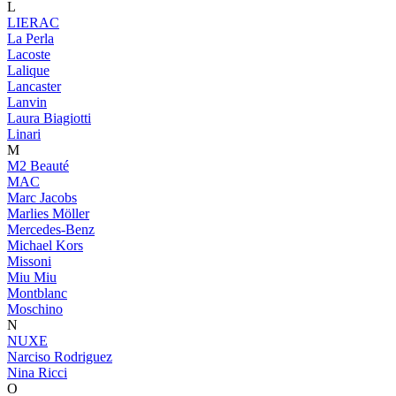
L
LIERAC
La Perla
Lacoste
Lalique
Lancaster
Lanvin
Laura Biagiotti
Linari
M
M2 Beauté
MAC
Marc Jacobs
Marlies Möller
Mercedes-Benz
Michael Kors
Missoni
Miu Miu
Montblanc
Moschino
N
NUXE
Narciso Rodriguez
Nina Ricci
O