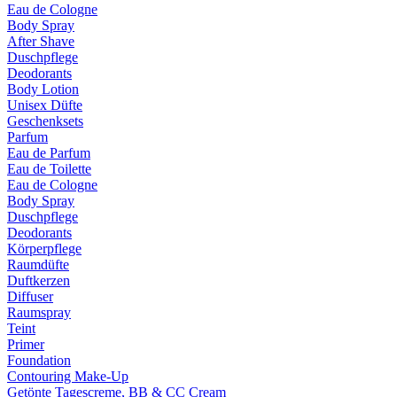
Eau de Cologne
Body Spray
After Shave
Duschpflege
Deodorants
Body Lotion
Unisex Düfte
Geschenksets
Parfum
Eau de Parfum
Eau de Toilette
Eau de Cologne
Body Spray
Duschpflege
Deodorants
Körperpflege
Raumdüfte
Duftkerzen
Diffuser
Raumspray
Teint
Primer
Foundation
Contouring Make-Up
Getönte Tagescreme, BB & CC Cream