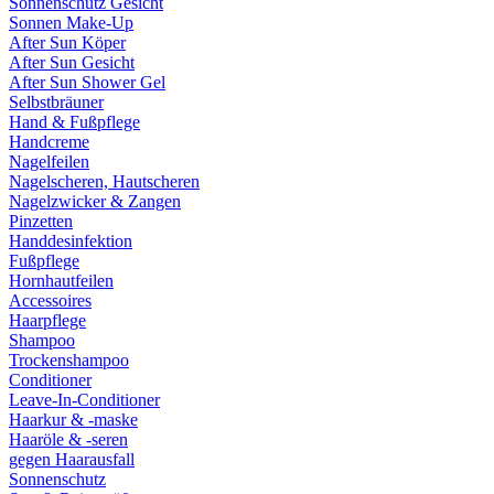
Sonnenschutz Gesicht
Sonnen Make-Up
After Sun Köper
After Sun Gesicht
After Sun Shower Gel
Selbstbräuner
Hand & Fußpflege
Handcreme
Nagelfeilen
Nagelscheren, Hautscheren
Nagelzwicker & Zangen
Pinzetten
Handdesinfektion
Fußpflege
Hornhautfeilen
Accessoires
Haarpflege
Shampoo
Trockenshampoo
Conditioner
Leave-In-Conditioner
Haarkur & -maske
Haaröle & -seren
gegen Haarausfall
Sonnenschutz