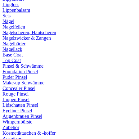
Lipgloss
Lippenbalsam
Sets
Nägel
Nagelfeilen
Nagelscheren, Hautscheren
Nagelzwicker & Zangen
Nagelhärter
Nagellack
Base Coat
Top Coat
Pinsel & Schwämme
Foundation Pinsel
Puder Pinsel
Make-up Schwämme
Concealer Pinsel
Rouge Pinsel
Lippen Pinsel
Lidschatten Pinsel
Eyeliner Pinsel
Augenbrauen Pinsel
Wimpernbürste
Zubehör
Kosmetiktaschen & -koffer
Anspitzer