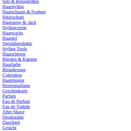
Sets & Reisegrößen
Haarstyling
Haarschaum & Festiger
Hitzeschutz
Haarspray & -lack
Stylingcreme
Haarwachs
Haargel
Spezialprodukte
Styling Tools
Haarscheren
Bürsten & Kämme
Haarfarbe
Blondierung
Coloration
Haartönung
Herrenparfums
Geschenksets
Parfum
Eau de Parfum
Eau de Toilette
After Shave
Deodorants
Duschgel
Gesicht