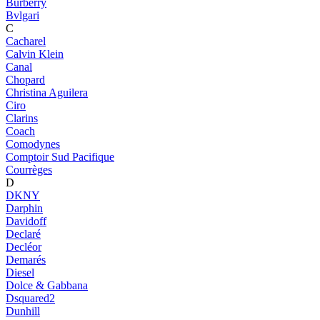
Burberry
Bvlgari
C
Cacharel
Calvin Klein
Canal
Chopard
Christina Aguilera
Ciro
Clarins
Coach
Comodynes
Comptoir Sud Pacifique
Courrèges
D
DKNY
Darphin
Davidoff
Declaré
Decléor
Demarés
Diesel
Dolce & Gabbana
Dsquared2
Dunhill