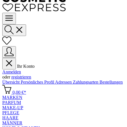
Ihr Konto
Anmelden
oder
registrieren
Übersicht
Persönliches Profil
Adressen
Zahlungsarten
Bestellungen
0,00 €*
MARKEN
PARFUM
MAKE-UP
PFLEGE
HAARE
MÄNNER