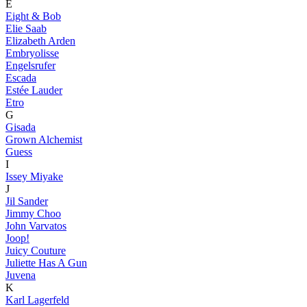
E
Eight & Bob
Elie Saab
Elizabeth Arden
Embryolisse
Engelsrufer
Escada
Estée Lauder
Etro
G
Gisada
Grown Alchemist
Guess
I
Issey Miyake
J
Jil Sander
Jimmy Choo
John Varvatos
Joop!
Juicy Couture
Juliette Has A Gun
Juvena
K
Karl Lagerfeld