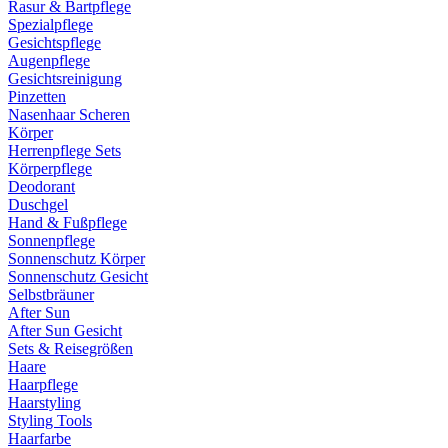
Rasur & Bartpflege
Spezialpflege
Gesichtspflege
Augenpflege
Gesichtsreinigung
Pinzetten
Nasenhaar Scheren
Körper
Herrenpflege Sets
Körperpflege
Deodorant
Duschgel
Hand & Fußpflege
Sonnenpflege
Sonnenschutz Körper
Sonnenschutz Gesicht
Selbstbräuner
After Sun
After Sun Gesicht
Sets & Reisegrößen
Haare
Haarpflege
Haarstyling
Styling Tools
Haarfarbe