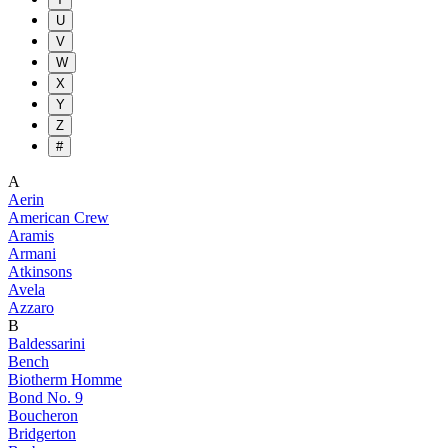
U
V
W
X
Y
Z
#
A
Aerin
American Crew
Aramis
Armani
Atkinsons
Avela
Azzaro
B
Baldessarini
Bench
Biotherm Homme
Bond No. 9
Boucheron
Bridgerton