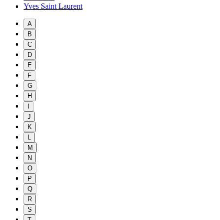
Yves Saint Laurent
A
B
C
D
E
F
G
H
I
J
K
L
M
N
O
P
Q
R
S
T