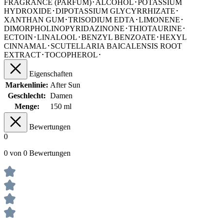
FRAGRANCE (PARFUM)･ALCOHOL･POTASSIUM
HYDROXIDE･DIPOTASSIUM GLYCYRRHIZATE･
XANTHAN GUM･TRISODIUM EDTA･LIMONENE･
DIMORPHOLINOPYRIDAZINONE･THIOTAURINE･
ECTOIN･LINALOOL･BENZYL BENZOATE･HEXYL
CINNAMAL･SCUTELLARIA BAICALENSIS ROOT
EXTRACT･TOCOPHEROL･
Eigenschaften
Markenlinie:
After Sun
Geschlecht:
Damen
Menge:
150 ml
Bewertungen
0
0 von 0 Bewertungen