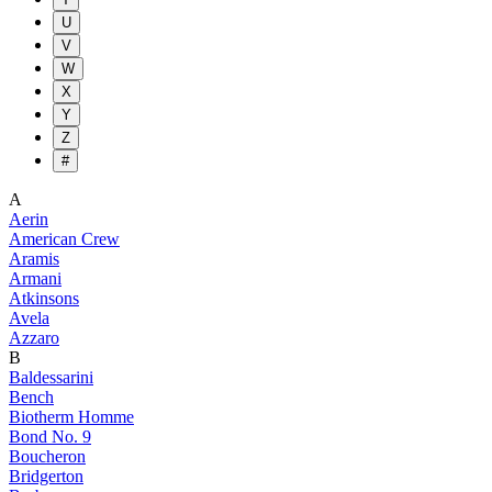
U
V
W
X
Y
Z
#
A
Aerin
American Crew
Aramis
Armani
Atkinsons
Avela
Azzaro
B
Baldessarini
Bench
Biotherm Homme
Bond No. 9
Boucheron
Bridgerton