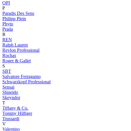
OPI
P
Paradis Des Sens
Philipp Plein
Phyto
Prada
R
REN
Ralph Lauren
Revlon Professional
Rochas
Roger & Gallet
S
SBT
Salvatore Ferragamo
Schwarzkopf Professional
Sensai
Shiseido
Skeyndor
T
Tiffany & Co.
Tommy Hilfiger
Trussardi
V
Valentino