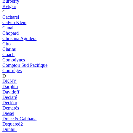
Burberry
Bvlgari
C
Cacharel
Calvin Klein
Canal
Chopard
Christina Aguilera
Ciro
Clarins
Coach
Comodynes
Comptoir Sud Pacifique
Courrèges
D
DKNY
Darphin
Davidoff
Declaré
Decléor
Demarés
Diesel
Dolce & Gabbana
Dsquared2
Dunhill