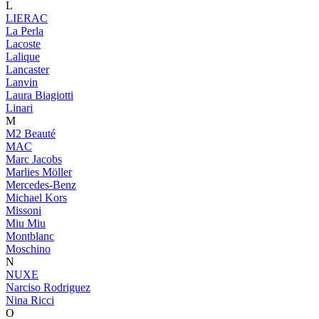
L
LIERAC
La Perla
Lacoste
Lalique
Lancaster
Lanvin
Laura Biagiotti
Linari
M
M2 Beauté
MAC
Marc Jacobs
Marlies Möller
Mercedes-Benz
Michael Kors
Missoni
Miu Miu
Montblanc
Moschino
N
NUXE
Narciso Rodriguez
Nina Ricci
O