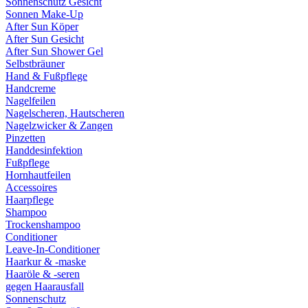
Sonnenschutz Gesicht
Sonnen Make-Up
After Sun Köper
After Sun Gesicht
After Sun Shower Gel
Selbstbräuner
Hand & Fußpflege
Handcreme
Nagelfeilen
Nagelscheren, Hautscheren
Nagelzwicker & Zangen
Pinzetten
Handdesinfektion
Fußpflege
Hornhautfeilen
Accessoires
Haarpflege
Shampoo
Trockenshampoo
Conditioner
Leave-In-Conditioner
Haarkur & -maske
Haaröle & -seren
gegen Haarausfall
Sonnenschutz