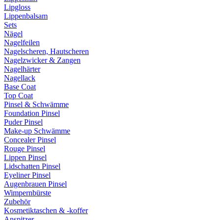
Lipgloss
Lippenbalsam
Sets
Nägel
Nagelfeilen
Nagelscheren, Hautscheren
Nagelzwicker & Zangen
Nagelhärter
Nagellack
Base Coat
Top Coat
Pinsel & Schwämme
Foundation Pinsel
Puder Pinsel
Make-up Schwämme
Concealer Pinsel
Rouge Pinsel
Lippen Pinsel
Lidschatten Pinsel
Eyeliner Pinsel
Augenbrauen Pinsel
Wimpernbürste
Zubehör
Kosmetiktaschen & -koffer
Anspitzer