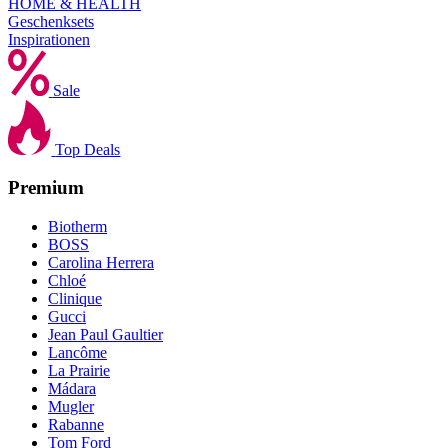
HOME & HEALTH
Geschenksets
Inspirationen
Sale
Top Deals
Premium
Biotherm
BOSS
Carolina Herrera
Chloé
Clinique
Gucci
Jean Paul Gaultier
Lancôme
La Prairie
Mádara
Mugler
Rabanne
Tom Ford