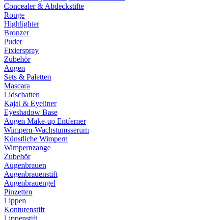
Concealer & Abdeckstifte
Rouge
Highlighter
Bronzer
Puder
Fixierspray
Zubehör
Augen
Sets & Paletten
Mascara
Lidschatten
Kajal & Eyeliner
Eyeshadow Base
Augen Make-up Entferner
Wimpern-Wachstumsserum
Künstliche Wimpern
Wimpernzange
Zubehör
Augenbrauen
Augenbrauenstift
Augenbrauengel
Pinzetten
Lippen
Konturenstift
Lippenstift