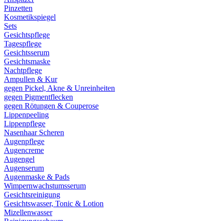
Pinzetten
Kosmetikspiegel
Sets
Gesichtspflege
Tagespflege
Gesichtsserum
Gesichtsmaske
Nachtpflege
Ampullen & Kur
gegen Pickel, Akne & Unreinheiten
gegen Pigmentflecken
gegen Rötungen & Couperose
Lippenpeeling
Lippenpflege
Nasenhaar Scheren
Augenpflege
Augencreme
Augengel
Augenserum
Augenmaske & Pads
Wimpernwachstumsserum
Gesichtsreinigung
Gesichtswasser, Tonic & Lotion
Mizellenwasser