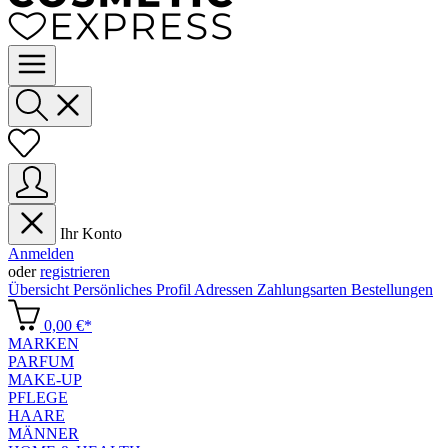
Ihr Konto
Anmelden
oder
registrieren
Übersicht
Persönliches Profil
Adressen
Zahlungsarten
Bestellungen
0,00 €*
MARKEN
PARFUM
MAKE-UP
PFLEGE
HAARE
MÄNNER