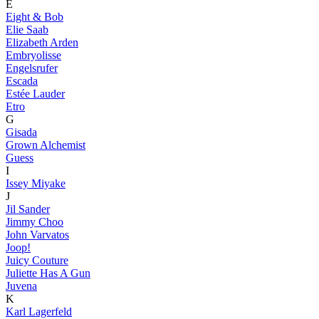
E
Eight & Bob
Elie Saab
Elizabeth Arden
Embryolisse
Engelsrufer
Escada
Estée Lauder
Etro
G
Gisada
Grown Alchemist
Guess
I
Issey Miyake
J
Jil Sander
Jimmy Choo
John Varvatos
Joop!
Juicy Couture
Juliette Has A Gun
Juvena
K
Karl Lagerfeld