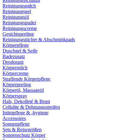
Reinigungsschaum
Reinigungsmilch
Reinigungsgel
Reinigungsöl
Reinigungspuder
Reinigungscreme
Gesichtspeeling
Reinigungstücher & Abschminkpads
Körperpflege
Duschgel & Seife
Badezusatz
Deodorant
Körpermilch
Körpercreme
Straffende Körperpflege
Körperpeeling
Körperöl, Massageöl
Körperspray
Hals, Dekolleté & Brust
Cellulite & Dehnungsstreifen
Intimpflege & -hygiene
Accessoires
Sonnenpflege
Sets & Reisegrößen
Sonnenschutz Körper