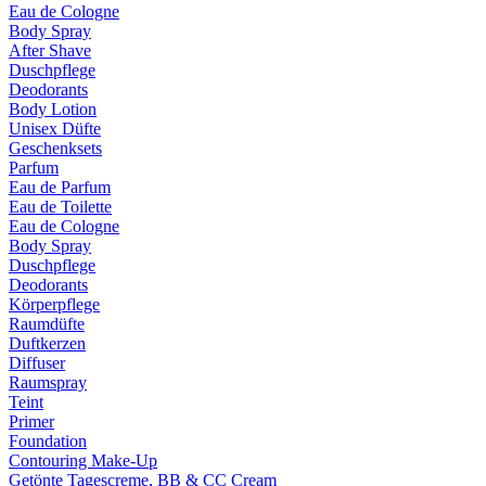
Eau de Cologne
Body Spray
After Shave
Duschpflege
Deodorants
Body Lotion
Unisex Düfte
Geschenksets
Parfum
Eau de Parfum
Eau de Toilette
Eau de Cologne
Body Spray
Duschpflege
Deodorants
Körperpflege
Raumdüfte
Duftkerzen
Diffuser
Raumspray
Teint
Primer
Foundation
Contouring Make-Up
Getönte Tagescreme, BB & CC Cream