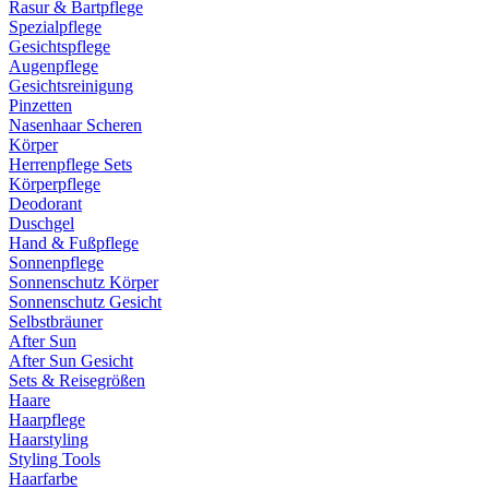
Rasur & Bartpflege
Spezialpflege
Gesichtspflege
Augenpflege
Gesichtsreinigung
Pinzetten
Nasenhaar Scheren
Körper
Herrenpflege Sets
Körperpflege
Deodorant
Duschgel
Hand & Fußpflege
Sonnenpflege
Sonnenschutz Körper
Sonnenschutz Gesicht
Selbstbräuner
After Sun
After Sun Gesicht
Sets & Reisegrößen
Haare
Haarpflege
Haarstyling
Styling Tools
Haarfarbe