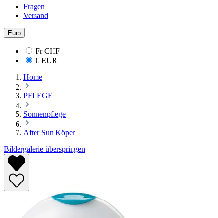
Fragen
Versand
Euro
Fr
CHF
€
EUR
Home
PFLEGE
Sonnenpflege
After Sun Köper
Bildergalerie überspringen