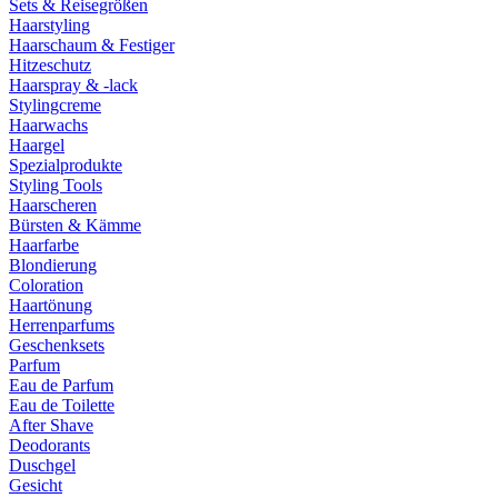
Sets & Reisegrößen
Haarstyling
Haarschaum & Festiger
Hitzeschutz
Haarspray & -lack
Stylingcreme
Haarwachs
Haargel
Spezialprodukte
Styling Tools
Haarscheren
Bürsten & Kämme
Haarfarbe
Blondierung
Coloration
Haartönung
Herrenparfums
Geschenksets
Parfum
Eau de Parfum
Eau de Toilette
After Shave
Deodorants
Duschgel
Gesicht