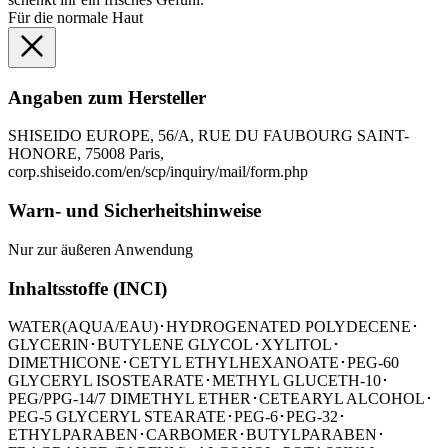
Für die normale Haut
Angaben zum Hersteller
SHISEIDO EUROPE, 56/A, RUE DU FAUBOURG SAINT-
HONORE, 75008 Paris,
corp.shiseido.com/en/scp/inquiry/mail/form.php
Warn- und Sicherheitshinweise
Nur zur äußeren Anwendung
Inhaltsstoffe (INCI)
WATER(AQUA/EAU)･HYDROGENATED POLYDECENE･
GLYCERIN･BUTYLENE GLYCOL･XYLITOL･
DIMETHICONE･CETYL ETHYLHEXANOATE･PEG-60
GLYCERYL ISOSTEARATE･METHYL GLUCETH-10･
PEG/PPG-14/7 DIMETHYL ETHER･CETEARYL ALCOHOL･
PEG-5 GLYCERYL STEARATE･PEG-6･PEG-32･
ETHYLPARABEN･CARBOMER･BUTYLPARABEN･