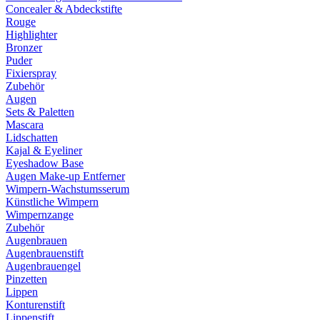
Concealer & Abdeckstifte
Rouge
Highlighter
Bronzer
Puder
Fixierspray
Zubehör
Augen
Sets & Paletten
Mascara
Lidschatten
Kajal & Eyeliner
Eyeshadow Base
Augen Make-up Entferner
Wimpern-Wachstumsserum
Künstliche Wimpern
Wimpernzange
Zubehör
Augenbrauen
Augenbrauenstift
Augenbrauengel
Pinzetten
Lippen
Konturenstift
Lippenstift