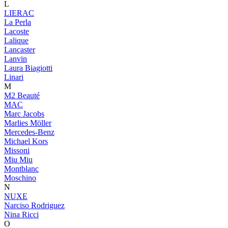
L
LIERAC
La Perla
Lacoste
Lalique
Lancaster
Lanvin
Laura Biagiotti
Linari
M
M2 Beauté
MAC
Marc Jacobs
Marlies Möller
Mercedes-Benz
Michael Kors
Missoni
Miu Miu
Montblanc
Moschino
N
NUXE
Narciso Rodriguez
Nina Ricci
O