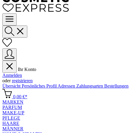
Ihr Konto
Anmelden
oder
registrieren
Übersicht
Persönliches Profil
Adressen
Zahlungsarten
Bestellungen
0,00 €*
MARKEN
PARFUM
MAKE-UP
PFLEGE
HAARE
MÄNNER