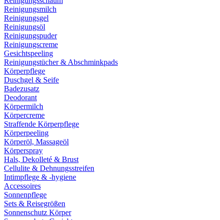
Reinigungsschaum
Reinigungsmilch
Reinigungsgel
Reinigungsöl
Reinigungspuder
Reinigungscreme
Gesichtspeeling
Reinigungstücher & Abschminkpads
Körperpflege
Duschgel & Seife
Badezusatz
Deodorant
Körpermilch
Körpercreme
Straffende Körperpflege
Körperpeeling
Körperöl, Massageöl
Körperspray
Hals, Dekolleté & Brust
Cellulite & Dehnungsstreifen
Intimpflege & -hygiene
Accessoires
Sonnenpflege
Sets & Reisegrößen
Sonnenschutz Körper