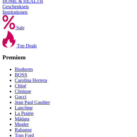
HOME & HEALTH
Geschenksets
Inspirationen
Sale
Top Deals
Premium
Biotherm
BOSS
Carolina Herrera
Chloé
Clinique
Gucci
Jean Paul Gaultier
Lancôme
La Prairie
Mádara
Mugler
Rabanne
Tom Ford