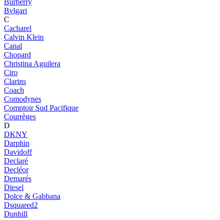
Burberry
Bvlgari
C
Cacharel
Calvin Klein
Canal
Chopard
Christina Aguilera
Ciro
Clarins
Coach
Comodynes
Comptoir Sud Pacifique
Courrèges
D
DKNY
Darphin
Davidoff
Declaré
Decléor
Demarés
Diesel
Dolce & Gabbana
Dsquared2
Dunhill