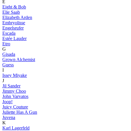
E
Eight & Bob
Elie Saab
Elizabeth Arden
Embryolisse
Engelsrufer
Escada
Estée Lauder
Etro
G
Gisada
Grown Alchemist
Guess
I
Issey Miyake
J
Jil Sander
Jimmy Choo
John Varvatos
Joop!
Juicy Couture
Juliette Has A Gun
Juvena
K
Karl Lagerfeld