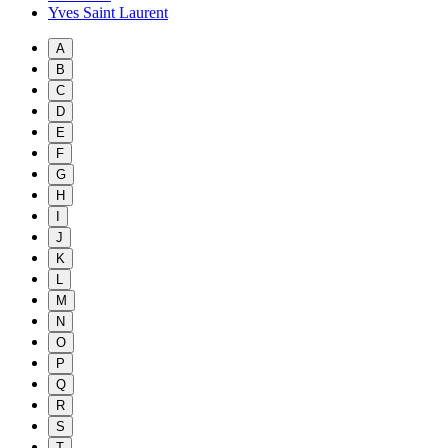
Yves Saint Laurent
A
B
C
D
E
F
G
H
I
J
K
L
M
N
O
P
Q
R
S
T