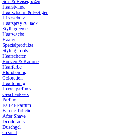
Sets & Reisegrößen
Haarstyling
Haarschaum & Festiger
Hitzeschutz
Haarspray & -lack
Stylingcreme
Haarwachs
Haargel
Spezialprodukte
Styling Tools
Haarscheren
Bürsten & Kämme
Haarfarbe
Blondierung
Coloration
Haartönung
Herrenparfums
Geschenksets
Parfum
Eau de Parfum
Eau de Toilette
After Shave
Deodorants
Duschgel
Gesicht