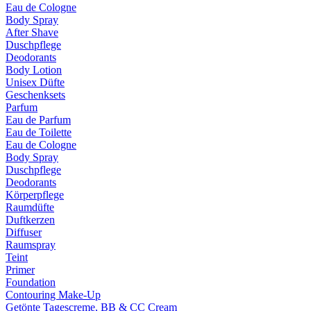
Eau de Cologne
Body Spray
After Shave
Duschpflege
Deodorants
Body Lotion
Unisex Düfte
Geschenksets
Parfum
Eau de Parfum
Eau de Toilette
Eau de Cologne
Body Spray
Duschpflege
Deodorants
Körperpflege
Raumdüfte
Duftkerzen
Diffuser
Raumspray
Teint
Primer
Foundation
Contouring Make-Up
Getönte Tagescreme, BB & CC Cream