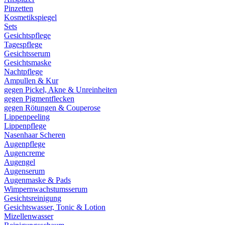
Pinzetten
Kosmetikspiegel
Sets
Gesichtspflege
Tagespflege
Gesichtsserum
Gesichtsmaske
Nachtpflege
Ampullen & Kur
gegen Pickel, Akne & Unreinheiten
gegen Pigmentflecken
gegen Rötungen & Couperose
Lippenpeeling
Lippenpflege
Nasenhaar Scheren
Augenpflege
Augencreme
Augengel
Augenserum
Augenmaske & Pads
Wimpernwachstumsserum
Gesichtsreinigung
Gesichtswasser, Tonic & Lotion
Mizellenwasser