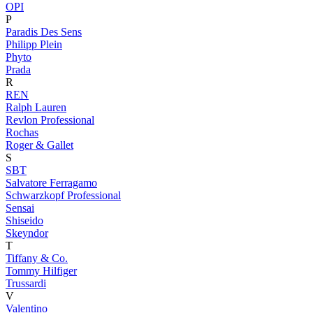
OPI
P
Paradis Des Sens
Philipp Plein
Phyto
Prada
R
REN
Ralph Lauren
Revlon Professional
Rochas
Roger & Gallet
S
SBT
Salvatore Ferragamo
Schwarzkopf Professional
Sensai
Shiseido
Skeyndor
T
Tiffany & Co.
Tommy Hilfiger
Trussardi
V
Valentino