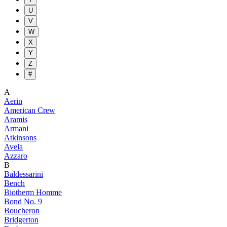
U
V
W
X
Y
Z
#
A
Aerin
American Crew
Aramis
Armani
Atkinsons
Avela
Azzaro
B
Baldessarini
Bench
Biotherm Homme
Bond No. 9
Boucheron
Bridgerton