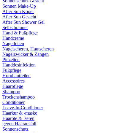
Sonnenschutz Gesicht
Sonnen Make-Up
After Sun Köper
After Sun Gesicht
After Sun Shower Gel
Selbstbräuner
Hand & Fußpflege
Handcreme
Nagelfeilen
Nagelscheren, Hautscheren
Nagelzwicker & Zangen
Pinzetten
Handdesinfektion
Fußpflege
Hornhautfeilen
Accessoires
Haarpflege
Shampoo
Trockenshampoo
Conditioner
Leave-In-Conditioner
Haarkur & -maske
Haaröle & -seren
gegen Haarausfall
Sonnenschutz