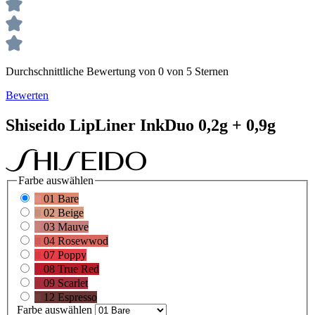
Durchschnittliche Bewertung von 0 von 5 Sternen
Bewerten
Shiseido
LipLiner
InkDuo 0,2g + 0,9g
Farbe
auswählen
01 Bare
02 Beige
03 Mauve
04 Rosewwod
07 Poppy
08 True Red
09 Scarlet
12 Espresso
Farbe
auswählen