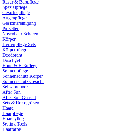
Rasur & Bartpflege
Spezialpflege
Gesichtspflege
Augenpflege
Gesichtsreinigung
Pinzetten
Nasenhaar Scheren
Körper
Herrenpflege Sets
Körperpflege
Deodorant
Duschgel
Hand & Fußpflege
Sonnenpflege
Sonnenschutz Körper
Sonnenschutz Gesicht
Selbstbräuner
After Sun
After Sun Gesicht
Sets & Reisegrößen
Haare
Haarpflege
Haarstyling
Styling Tools
Haarfarbe