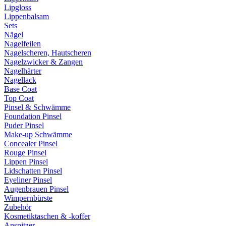
Lipgloss
Lippenbalsam
Sets
Nägel
Nagelfeilen
Nagelscheren, Hautscheren
Nagelzwicker & Zangen
Nagelhärter
Nagellack
Base Coat
Top Coat
Pinsel & Schwämme
Foundation Pinsel
Puder Pinsel
Make-up Schwämme
Concealer Pinsel
Rouge Pinsel
Lippen Pinsel
Lidschatten Pinsel
Eyeliner Pinsel
Augenbrauen Pinsel
Wimpernbürste
Zubehör
Kosmetiktaschen & -koffer
Anspitzer