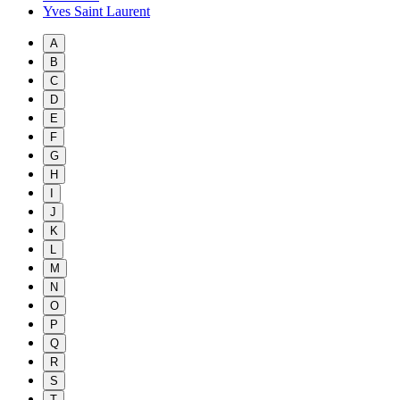
Yves Saint Laurent
A
B
C
D
E
F
G
H
I
J
K
L
M
N
O
P
Q
R
S
T