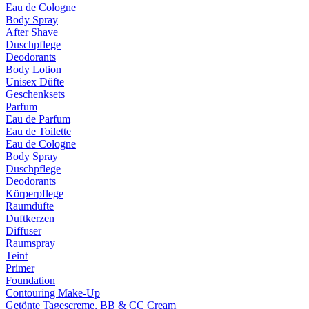
Eau de Cologne
Body Spray
After Shave
Duschpflege
Deodorants
Body Lotion
Unisex Düfte
Geschenksets
Parfum
Eau de Parfum
Eau de Toilette
Eau de Cologne
Body Spray
Duschpflege
Deodorants
Körperpflege
Raumdüfte
Duftkerzen
Diffuser
Raumspray
Teint
Primer
Foundation
Contouring Make-Up
Getönte Tagescreme, BB & CC Cream