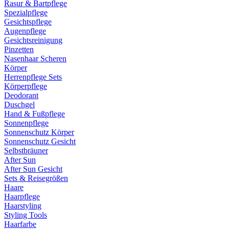
Rasur & Bartpflege
Spezialpflege
Gesichtspflege
Augenpflege
Gesichtsreinigung
Pinzetten
Nasenhaar Scheren
Körper
Herrenpflege Sets
Körperpflege
Deodorant
Duschgel
Hand & Fußpflege
Sonnenpflege
Sonnenschutz Körper
Sonnenschutz Gesicht
Selbstbräuner
After Sun
After Sun Gesicht
Sets & Reisegrößen
Haare
Haarpflege
Haarstyling
Styling Tools
Haarfarbe