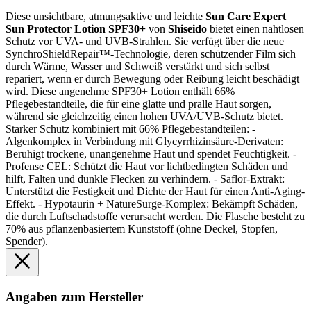
Diese unsichtbare, atmungsaktive und leichte
Sun Care Expert
Sun Protector Lotion SPF30+
von
Shiseido
bietet einen nahtlosen
Schutz vor UVA- und UVB-Strahlen. Sie verfügt über die neue
SynchroShieldRepair™-Technologie, deren schützender Film sich
durch Wärme, Wasser und Schweiß verstärkt und sich selbst
repariert, wenn er durch Bewegung oder Reibung leicht beschädigt
wird. Diese angenehme SPF30+ Lotion enthält 66%
Pflegebestandteile, die für eine glatte und pralle Haut sorgen,
während sie gleichzeitig einen hohen UVA/UVB-Schutz bietet.
Starker Schutz kombiniert mit 66% Pflegebestandteilen: -
Algenkomplex in Verbindung mit Glycyrrhizinsäure-Derivaten:
Beruhigt trockene, unangenehme Haut und spendet Feuchtigkeit. -
Profense CEL: Schützt die Haut vor lichtbedingten Schäden und
hilft, Falten und dunkle Flecken zu verhindern. - Saflor-Extrakt:
Unterstützt die Festigkeit und Dichte der Haut für einen Anti-Aging-
Effekt. - Hypotaurin + NatureSurge-Komplex: Bekämpft Schäden,
die durch Luftschadstoffe verursacht werden. Die Flasche besteht zu
70% aus pflanzenbasiertem Kunststoff (ohne Deckel, Stopfen,
Spender).
Angaben zum Hersteller