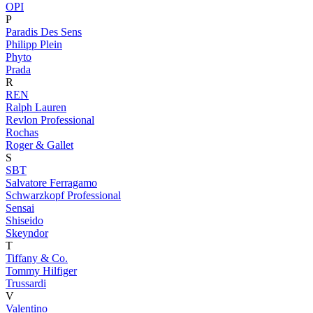
OPI
P
Paradis Des Sens
Philipp Plein
Phyto
Prada
R
REN
Ralph Lauren
Revlon Professional
Rochas
Roger & Gallet
S
SBT
Salvatore Ferragamo
Schwarzkopf Professional
Sensai
Shiseido
Skeyndor
T
Tiffany & Co.
Tommy Hilfiger
Trussardi
V
Valentino