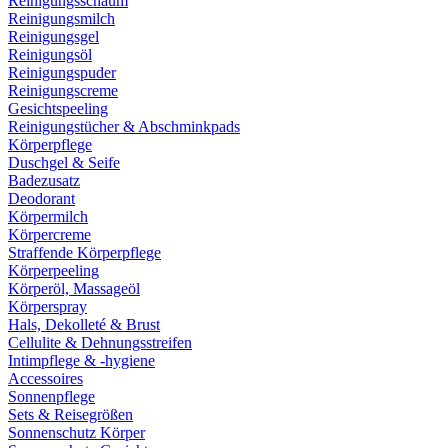
Reinigungsschaum
Reinigungsmilch
Reinigungsgel
Reinigungsöl
Reinigungspuder
Reinigungscreme
Gesichtspeeling
Reinigungstücher & Abschminkpads
Körperpflege
Duschgel & Seife
Badezusatz
Deodorant
Körpermilch
Körpercreme
Straffende Körperpflege
Körperpeeling
Körperöl, Massageöl
Körperspray
Hals, Dekolleté & Brust
Cellulite & Dehnungsstreifen
Intimpflege & -hygiene
Accessoires
Sonnenpflege
Sets & Reisegrößen
Sonnenschutz Körper