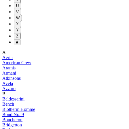
U
V
W
X
Y
Z
#
A
Aerin
American Crew
Aramis
Armani
Atkinsons
Avela
Azzaro
B
Baldessarini
Bench
Biotherm Homme
Bond No. 9
Boucheron
Bridgerton