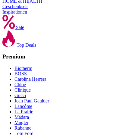
HOME & HEALTH
Geschenksets
Inspirationen
Sale
Top Deals
Premium
Biotherm
BOSS
Carolina Herrera
Chloé
Clinique
Gucci
Jean Paul Gaultier
Lancôme
La Prairie
Mádara
Mugler
Rabanne
Tom Ford