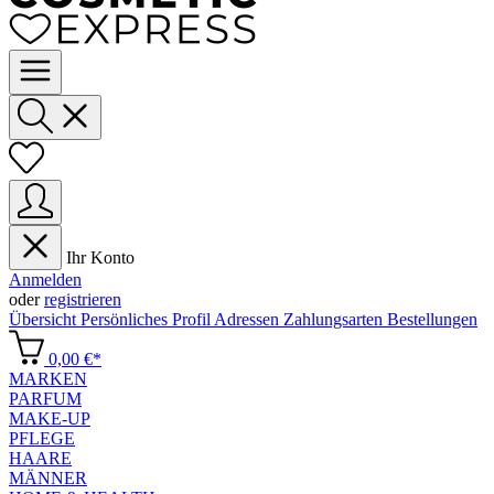
Ihr Konto
Anmelden
oder
registrieren
Übersicht
Persönliches Profil
Adressen
Zahlungsarten
Bestellungen
0,00 €*
MARKEN
PARFUM
MAKE-UP
PFLEGE
HAARE
MÄNNER