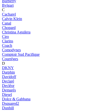
Burberry
Bvlgari
C
Cacharel
Calvin Klein
Canal
Chopard
Christina Aguilera
Ciro
Clarins
Coach
Comodynes
Comptoir Sud Pacifique
Courrèges
D
DKNY
Darphin
Davidoff
Declaré
Decléor
Demarés
Diesel
Dolce & Gabbana
Dsquared2
Dunhill