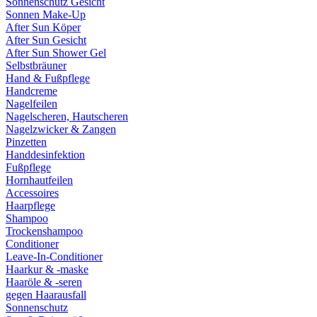
Sonnenschutz Gesicht
Sonnen Make-Up
After Sun Köper
After Sun Gesicht
After Sun Shower Gel
Selbstbräuner
Hand & Fußpflege
Handcreme
Nagelfeilen
Nagelscheren, Hautscheren
Nagelzwicker & Zangen
Pinzetten
Handdesinfektion
Fußpflege
Hornhautfeilen
Accessoires
Haarpflege
Shampoo
Trockenshampoo
Conditioner
Leave-In-Conditioner
Haarkur & -maske
Haaröle & -seren
gegen Haarausfall
Sonnenschutz