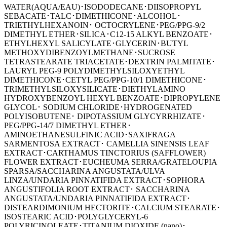
WATER(AQUA/EAU)･ISODODECANE･DIISOPROPYL
SEBACATE･TALC･DIMETHICONE･ALCOHOL･
TRIETHYLHEXANOIN･ OCTOCRYLENE･PEG/PPG-9/2
DIMETHYL ETHER･SILICA･C12-15 ALKYL BENZOATE･
ETHYLHEXYL SALICYLATE･GLYCERIN･BUTYL
METHOXYDIBENZOYLMETHANE･SUCROSE
TETRASTEARATE TRIACETATE･DEXTRIN PALMITATE･
LAURYL PEG-9 POLYDIMETHYLSILOXYETHYL
DIMETHICONE･CETYL PEG/PPG-10/1 DIMETHICONE･
TRIMETHYLSILOXYSILICATE･DIETHYLAMINO
HYDROXYBENZOYL HEXYL BENZOATE･DIPROPYLENE
GLYCOL･ SODIUM CHLORIDE･HYDROGENATED
POLYISOBUTENE･ DIPOTASSIUM GLYCYRRHIZATE･
PEG/PPG-14/7 DIMETHYL ETHER･
AMINOETHANESULFINIC ACID･SAXIFRAGA
SARMENTOSA EXTRACT･ CAMELLIA SINENSIS LEAF
EXTRACT･CARTHAMUS TINCTORIUS (SAFFLOWER)
FLOWER EXTRACT･EUCHEUMA SERRA/GRATELOUPIA
SPARSA/SACCHARINA ANGUSTATA/ULVA
LINZA/UNDARIA PINNATIFIDA EXTRACT･SOPHORA
ANGUSTIFOLIA ROOT EXTRACT･ SACCHARINA
ANGUSTATA/UNDARIA PINNATIFIDA EXTRACT･
DISTEARDIMONIUM HECTORITE･CALCIUM STEARATE･
ISOSTEARIC ACID･POLYGLYCERYL-6
POLYRICINOLEATE･TITANIUM DIOXIDE (nano)･