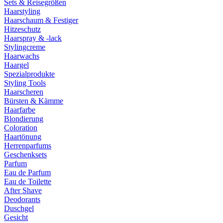
Sets & Reisegrößen
Haarstyling
Haarschaum & Festiger
Hitzeschutz
Haarspray & -lack
Stylingcreme
Haarwachs
Haargel
Spezialprodukte
Styling Tools
Haarscheren
Bürsten & Kämme
Haarfarbe
Blondierung
Coloration
Haartönung
Herrenparfums
Geschenksets
Parfum
Eau de Parfum
Eau de Toilette
After Shave
Deodorants
Duschgel
Gesicht