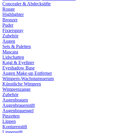
Concealer & Abdeckstifte
Rouge
Highlighter
Bronzer
Puder
Fixierspray
Zubehör
Augen
Sets & Paletten
Mascara
Lidschatten
Kajal & Eyeliner
Eyeshadow Base
Augen Make-up Entferner
Wimpern-Wachstumsserum
Künstliche Wimpern
Wimpernzange
Zubehör
Augenbrauen
Augenbrauenstift
Augenbrauengel
Pinzetten
Lippen
Konturenstift
Lippenstift