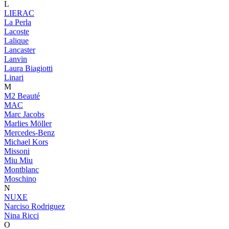
L
LIERAC
La Perla
Lacoste
Lalique
Lancaster
Lanvin
Laura Biagiotti
Linari
M
M2 Beauté
MAC
Marc Jacobs
Marlies Möller
Mercedes-Benz
Michael Kors
Missoni
Miu Miu
Montblanc
Moschino
N
NUXE
Narciso Rodriguez
Nina Ricci
O