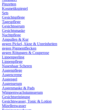
Pinzetten
Kosmetikspiegel
Sets
Gesichtspflege
Tagespflege
Gesichtsserum
Gesichtsmaske
Nachtpflege
Ampullen & Kur
gegen Pickel, Akne & Unreinheiten
gegen Pigmentflecken
gegen Rötungen & Couperose
Lippenpeeling
Lippenpflege
Nasenhaar Scheren
Augenpflege
Augencreme
Augengel
Augenserum
Augenmaske & Pads
Wimpernwachstumsserum
Gesichtsreinigung
Gesichtswasser, Tonic & Lotion
Mizellenwasser