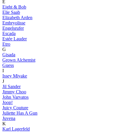
E
Eight & Bob
Elie Saab
Elizabeth Arden
Embryolisse
Engelsrufer
Escada
Estée Lauder
Etro
G
Gisada
Grown Alchemist
Guess
I
Issey Miyake
J
Jil Sander
Jimmy Choo
John Varvatos
Joop!
Juicy Couture
Juliette Has A Gun
Juvena
K
Karl Lagerfeld