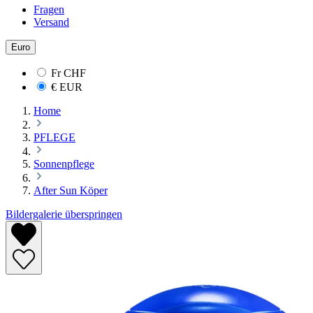
Fragen
Versand
Euro
Fr
CHF
€
EUR
Home
PFLEGE
Sonnenpflege
After Sun Köper
Bildergalerie überspringen