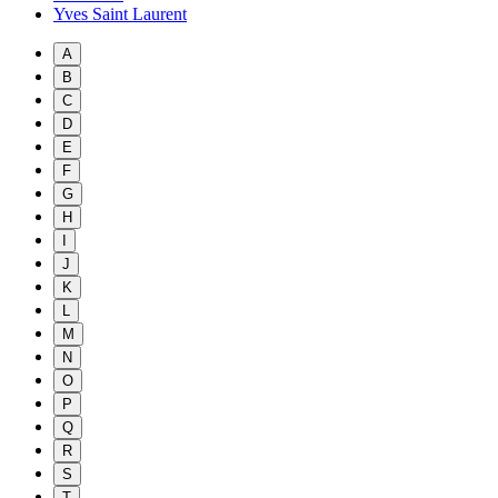
Yves Saint Laurent
A
B
C
D
E
F
G
H
I
J
K
L
M
N
O
P
Q
R
S
T