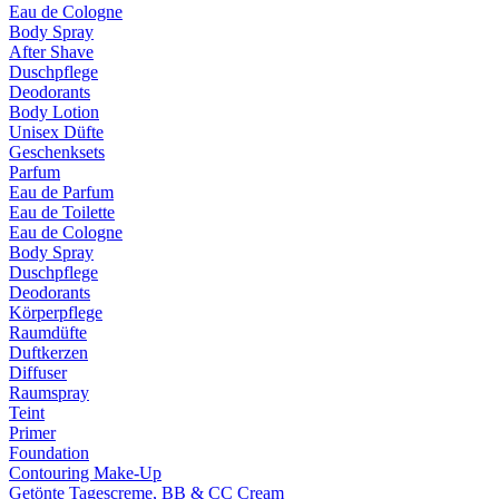
Eau de Cologne
Body Spray
After Shave
Duschpflege
Deodorants
Body Lotion
Unisex Düfte
Geschenksets
Parfum
Eau de Parfum
Eau de Toilette
Eau de Cologne
Body Spray
Duschpflege
Deodorants
Körperpflege
Raumdüfte
Duftkerzen
Diffuser
Raumspray
Teint
Primer
Foundation
Contouring Make-Up
Getönte Tagescreme, BB & CC Cream