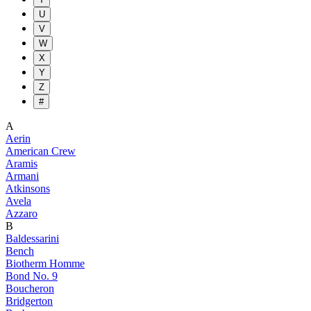
U
V
W
X
Y
Z
#
A
Aerin
American Crew
Aramis
Armani
Atkinsons
Avela
Azzaro
B
Baldessarini
Bench
Biotherm Homme
Bond No. 9
Boucheron
Bridgerton