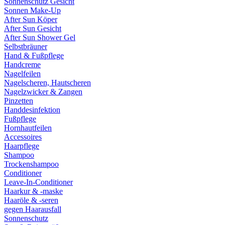
Sonnenschutz Gesicht
Sonnen Make-Up
After Sun Köper
After Sun Gesicht
After Sun Shower Gel
Selbstbräuner
Hand & Fußpflege
Handcreme
Nagelfeilen
Nagelscheren, Hautscheren
Nagelzwicker & Zangen
Pinzetten
Handdesinfektion
Fußpflege
Hornhautfeilen
Accessoires
Haarpflege
Shampoo
Trockenshampoo
Conditioner
Leave-In-Conditioner
Haarkur & -maske
Haaröle & -seren
gegen Haarausfall
Sonnenschutz