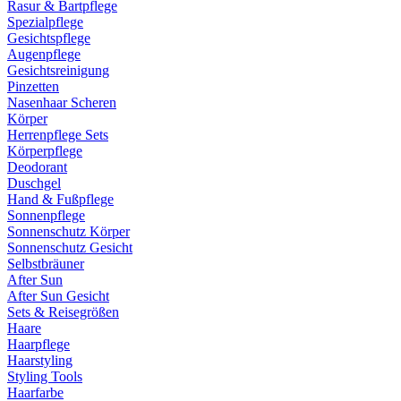
Rasur & Bartpflege
Spezialpflege
Gesichtspflege
Augenpflege
Gesichtsreinigung
Pinzetten
Nasenhaar Scheren
Körper
Herrenpflege Sets
Körperpflege
Deodorant
Duschgel
Hand & Fußpflege
Sonnenpflege
Sonnenschutz Körper
Sonnenschutz Gesicht
Selbstbräuner
After Sun
After Sun Gesicht
Sets & Reisegrößen
Haare
Haarpflege
Haarstyling
Styling Tools
Haarfarbe