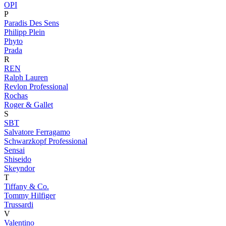
OPI
P
Paradis Des Sens
Philipp Plein
Phyto
Prada
R
REN
Ralph Lauren
Revlon Professional
Rochas
Roger & Gallet
S
SBT
Salvatore Ferragamo
Schwarzkopf Professional
Sensai
Shiseido
Skeyndor
T
Tiffany & Co.
Tommy Hilfiger
Trussardi
V
Valentino