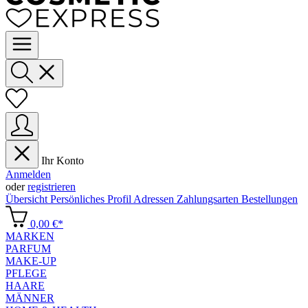
Ihr Konto
Anmelden
oder
registrieren
Übersicht
Persönliches Profil
Adressen
Zahlungsarten
Bestellungen
0,00 €*
MARKEN
PARFUM
MAKE-UP
PFLEGE
HAARE
MÄNNER