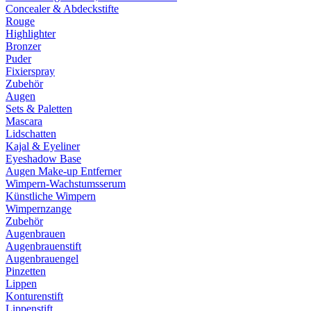
Concealer & Abdeckstifte
Rouge
Highlighter
Bronzer
Puder
Fixierspray
Zubehör
Augen
Sets & Paletten
Mascara
Lidschatten
Kajal & Eyeliner
Eyeshadow Base
Augen Make-up Entferner
Wimpern-Wachstumsserum
Künstliche Wimpern
Wimpernzange
Zubehör
Augenbrauen
Augenbrauenstift
Augenbrauengel
Pinzetten
Lippen
Konturenstift
Lippenstift