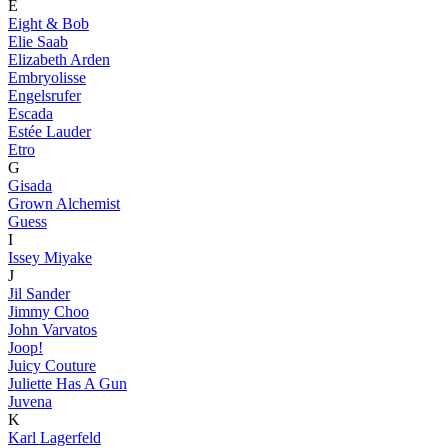
E
Eight & Bob
Elie Saab
Elizabeth Arden
Embryolisse
Engelsrufer
Escada
Estée Lauder
Etro
G
Gisada
Grown Alchemist
Guess
I
Issey Miyake
J
Jil Sander
Jimmy Choo
John Varvatos
Joop!
Juicy Couture
Juliette Has A Gun
Juvena
K
Karl Lagerfeld