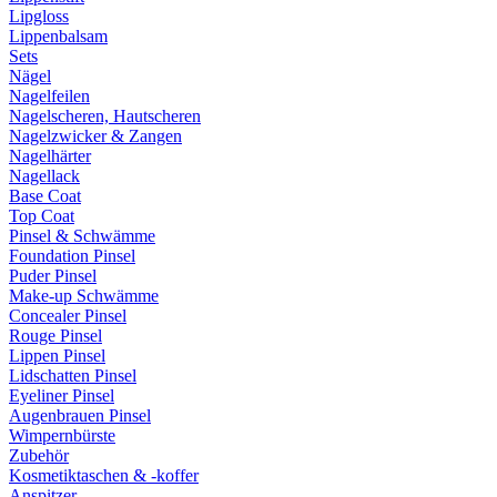
Lipgloss
Lippenbalsam
Sets
Nägel
Nagelfeilen
Nagelscheren, Hautscheren
Nagelzwicker & Zangen
Nagelhärter
Nagellack
Base Coat
Top Coat
Pinsel & Schwämme
Foundation Pinsel
Puder Pinsel
Make-up Schwämme
Concealer Pinsel
Rouge Pinsel
Lippen Pinsel
Lidschatten Pinsel
Eyeliner Pinsel
Augenbrauen Pinsel
Wimpernbürste
Zubehör
Kosmetiktaschen & -koffer
Anspitzer