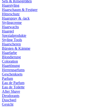
Sets & Reisegrößen
Haarstyling
Haarschaum & Festiger
Hitzeschutz
Haarspray & -lack
Stylingcreme
Haarwachs
Haargel
Spezialprodukte
Styling Tools
Haarscheren
Bürsten & Kämme
Haarfarbe
Blondierung
Coloration
Haartönung
Herrenparfums
Geschenksets
Parfum
Eau de Parfum
Eau de Toilette
After Shave
Deodorants
Duschgel
Gesicht