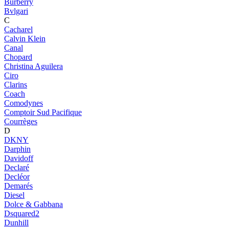
Burberry
Bvlgari
C
Cacharel
Calvin Klein
Canal
Chopard
Christina Aguilera
Ciro
Clarins
Coach
Comodynes
Comptoir Sud Pacifique
Courrèges
D
DKNY
Darphin
Davidoff
Declaré
Decléor
Demarés
Diesel
Dolce & Gabbana
Dsquared2
Dunhill