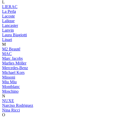
L
LIERAC
La Perla
Lacoste
Lalique
Lancaster
Lanvin
Laura Biagiotti
Linari
M
M2 Beauté
MAC
Marc Jacobs
Marlies Möller
Mercedes-Benz
Michael Kors
Missoni
Miu Miu
Montblanc
Moschino
N
NUXE
Narciso Rodriguez
Nina Ricci
O