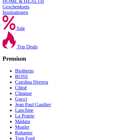
HOME & HEALTH
Geschenksets
Inspirationen
Sale
Top Deals
Premium
Biotherm
BOSS
Carolina Herrera
Chloé
Clinique
Gucci
Jean Paul Gaultier
Lancôme
La Prairie
Mádara
Mugler
Rabanne
Tom Ford