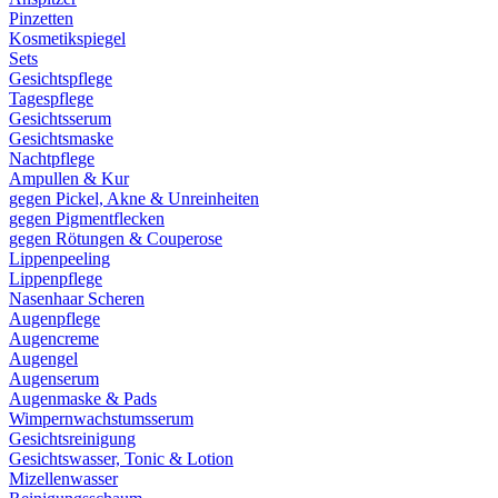
Pinzetten
Kosmetikspiegel
Sets
Gesichtspflege
Tagespflege
Gesichtsserum
Gesichtsmaske
Nachtpflege
Ampullen & Kur
gegen Pickel, Akne & Unreinheiten
gegen Pigmentflecken
gegen Rötungen & Couperose
Lippenpeeling
Lippenpflege
Nasenhaar Scheren
Augenpflege
Augencreme
Augengel
Augenserum
Augenmaske & Pads
Wimpernwachstumsserum
Gesichtsreinigung
Gesichtswasser, Tonic & Lotion
Mizellenwasser