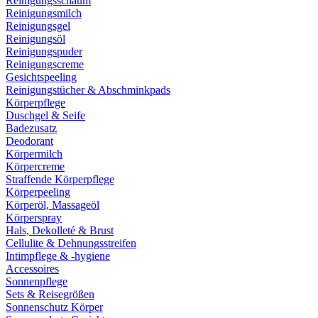
Reinigungsschaum
Reinigungsmilch
Reinigungsgel
Reinigungsöl
Reinigungspuder
Reinigungscreme
Gesichtspeeling
Reinigungstücher & Abschminkpads
Körperpflege
Duschgel & Seife
Badezusatz
Deodorant
Körpermilch
Körpercreme
Straffende Körperpflege
Körperpeeling
Körperöl, Massageöl
Körperspray
Hals, Dekolleté & Brust
Cellulite & Dehnungsstreifen
Intimpflege & -hygiene
Accessoires
Sonnenpflege
Sets & Reisegrößen
Sonnenschutz Körper