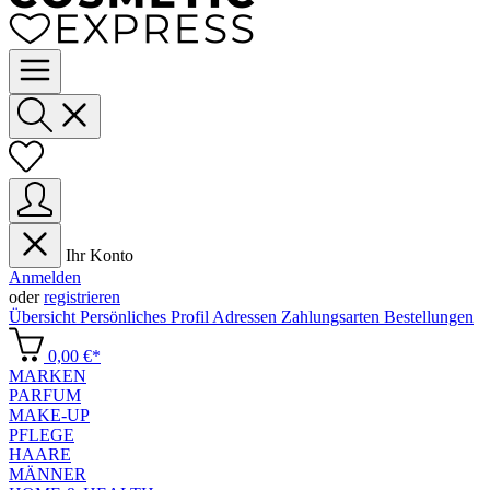
Ihr Konto
Anmelden
oder
registrieren
Übersicht
Persönliches Profil
Adressen
Zahlungsarten
Bestellungen
0,00 €*
MARKEN
PARFUM
MAKE-UP
PFLEGE
HAARE
MÄNNER