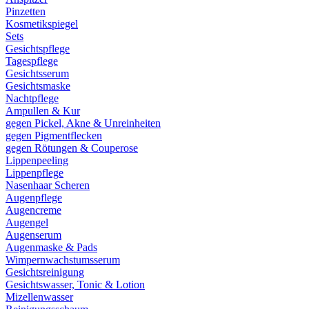
Pinzetten
Kosmetikspiegel
Sets
Gesichtspflege
Tagespflege
Gesichtsserum
Gesichtsmaske
Nachtpflege
Ampullen & Kur
gegen Pickel, Akne & Unreinheiten
gegen Pigmentflecken
gegen Rötungen & Couperose
Lippenpeeling
Lippenpflege
Nasenhaar Scheren
Augenpflege
Augencreme
Augengel
Augenserum
Augenmaske & Pads
Wimpernwachstumsserum
Gesichtsreinigung
Gesichtswasser, Tonic & Lotion
Mizellenwasser