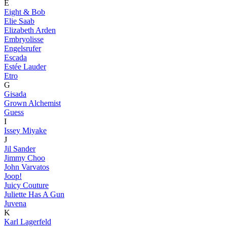
E
Eight & Bob
Elie Saab
Elizabeth Arden
Embryolisse
Engelsrufer
Escada
Estée Lauder
Etro
G
Gisada
Grown Alchemist
Guess
I
Issey Miyake
J
Jil Sander
Jimmy Choo
John Varvatos
Joop!
Juicy Couture
Juliette Has A Gun
Juvena
K
Karl Lagerfeld