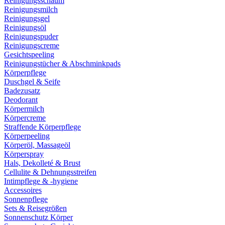
Reinigungsschaum
Reinigungsmilch
Reinigungsgel
Reinigungsöl
Reinigungspuder
Reinigungscreme
Gesichtspeeling
Reinigungstücher & Abschminkpads
Körperpflege
Duschgel & Seife
Badezusatz
Deodorant
Körpermilch
Körpercreme
Straffende Körperpflege
Körperpeeling
Körperöl, Massageöl
Körperspray
Hals, Dekolleté & Brust
Cellulite & Dehnungsstreifen
Intimpflege & -hygiene
Accessoires
Sonnenpflege
Sets & Reisegrößen
Sonnenschutz Körper