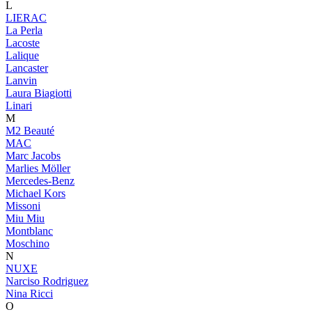
L
LIERAC
La Perla
Lacoste
Lalique
Lancaster
Lanvin
Laura Biagiotti
Linari
M
M2 Beauté
MAC
Marc Jacobs
Marlies Möller
Mercedes-Benz
Michael Kors
Missoni
Miu Miu
Montblanc
Moschino
N
NUXE
Narciso Rodriguez
Nina Ricci
O