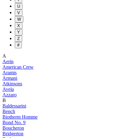
U
V
W
X
Y
Z
#
A
Aerin
American Crew
Aramis
Armani
Atkinsons
Avela
Azzaro
B
Baldessarini
Bench
Biotherm Homme
Bond No. 9
Boucheron
Bridgerton