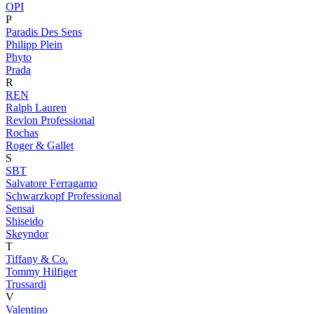
OPI
P
Paradis Des Sens
Philipp Plein
Phyto
Prada
R
REN
Ralph Lauren
Revlon Professional
Rochas
Roger & Gallet
S
SBT
Salvatore Ferragamo
Schwarzkopf Professional
Sensai
Shiseido
Skeyndor
T
Tiffany & Co.
Tommy Hilfiger
Trussardi
V
Valentino