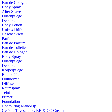
Eau de Cologne
Body Spray
After Shave
Duschpflege
Deodorants
Body Lotion
Unisex Düfte
Geschenksets
Parfum
Eau de Parfum
Eau de Toilette
Eau de Cologne
Body Spray
Duschpflege
Deodorants
Körperpflege
Raumdüfte
Duftkerzen
Diffuser
Raumspray
Teint
Primer
Foundation
Contouring Make-Up
Getönte Tagescreme, BB & CC Cream