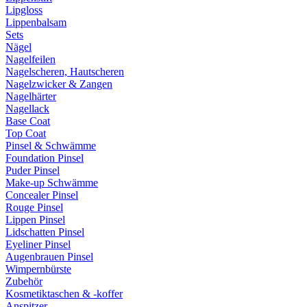
Lipgloss
Lippenbalsam
Sets
Nägel
Nagelfeilen
Nagelscheren, Hautscheren
Nagelzwicker & Zangen
Nagelhärter
Nagellack
Base Coat
Top Coat
Pinsel & Schwämme
Foundation Pinsel
Puder Pinsel
Make-up Schwämme
Concealer Pinsel
Rouge Pinsel
Lippen Pinsel
Lidschatten Pinsel
Eyeliner Pinsel
Augenbrauen Pinsel
Wimpernbürste
Zubehör
Kosmetiktaschen & -koffer
Anspitzer