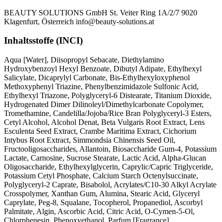
BEAUTY SOLUTIONS GmbH St. Veiter Ring 1A/2/7 9020
Klagenfurt, Österreich info@beauty-solutions.at
Inhaltsstoffe (INCI)
Aqua [Water], Diisopropyl Sebacate, Diethylamino
Hydroxybenzoyl Hexyl Benzoate, Dibutyl Adipate, Ethylhexyl
Salicylate, Dicaprylyl Carbonate, Bis-Ethylhexyloxyphenol
Methoxyphenyl Triazine, Phenylbenzimidazole Sulfonic Acid,
Ethylhexyl Triazone, Polyglyceryl-6 Distearate, Titanium Dioxide,
Hydrogenated Dimer Dilinoleyl/Dimethylcarbonate Copolymer,
Tromethamine, Candelilla/Jojoba/Rice Bran Polyglyceryl-3 Esters,
Cetyl Alcohol, Alcohol Denat, Beta Vulgaris Root Extract, Lens
Esculenta Seed Extract, Crambe Maritima Extract, Cichorium
Intybus Root Extract, Simmondsia Chinensis Seed Oil,
Fructooligosaccharides, Allantoin, Biosaccharide Gum-4, Potassium
Lactate, Carnosine, Sucrose Stearate, Lactic Acid, Alpha-Glucan
Oligosaccharide, Ethylhexylglycerin, Caprylic/Capric Triglyceride,
Potassium Cetyl Phosphate, Calcium Starch Octenylsuccinate,
Polyglyceryl-2 Caprate, Bisabolol, Acrylates/C10-30 Alkyl Acrylate
Crosspolymer, Xanthan Gum, Alumina, Stearic Acid, Glyceryl
Caprylate, Peg-8, Squalane, Tocopherol, Propanediol, Ascorbyl
Palmitate, Algin, Ascorbic Acid, Citric Acid, O-Cymen-5-Ol,
Chlorphenesin, Phenoxyethanol, Parfum [Fragrance].