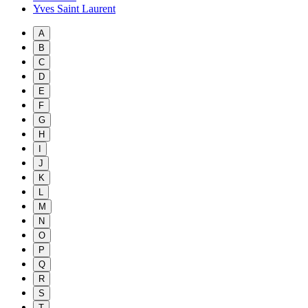
Yves Saint Laurent
A
B
C
D
E
F
G
H
I
J
K
L
M
N
O
P
Q
R
S
T