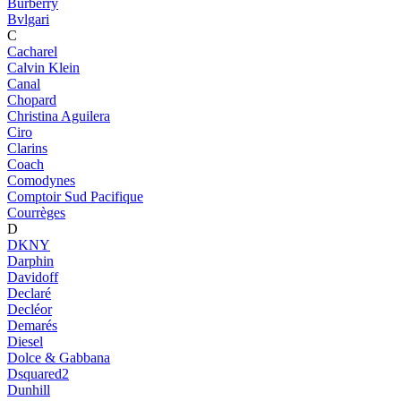
Burberry
Bvlgari
C
Cacharel
Calvin Klein
Canal
Chopard
Christina Aguilera
Ciro
Clarins
Coach
Comodynes
Comptoir Sud Pacifique
Courrèges
D
DKNY
Darphin
Davidoff
Declaré
Decléor
Demarés
Diesel
Dolce & Gabbana
Dsquared2
Dunhill