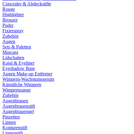
Concealer & Abdeckstifte
Rouge
Highlighter
Bronzer
Puder
Fixierspray
Zubehör
Augen
Sets & Paletten
Mascara
Lidschatten
Kajal & Eyeliner
Eyeshadow Base
Augen Make-up Entferner
Wimpern-Wachstumsserum
Künstliche Wimpern
Wimpernzange
Zubehör
Augenbrauen
Augenbrauenstift
Augenbrauengel
Pinzetten
Lippen
Konturenstift
Lippenstift