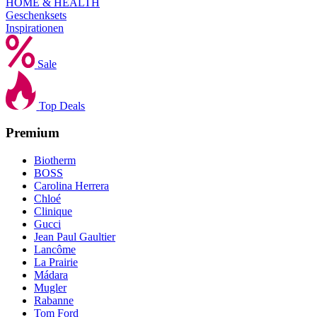
HOME & HEALTH
Geschenksets
Inspirationen
Sale
Top Deals
Premium
Biotherm
BOSS
Carolina Herrera
Chloé
Clinique
Gucci
Jean Paul Gaultier
Lancôme
La Prairie
Mádara
Mugler
Rabanne
Tom Ford