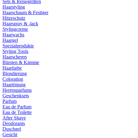
Sets & Reisegrößen
Haarstyling
Haarschaum & Festiger
Hitzeschutz
Haarspray & -lack
Stylingcreme
Haarwachs
Haargel
Spezialprodukte
Styling Tools
Haarscheren
Bürsten & Kämme
Haarfarbe
Blondierung
Coloration
Haartönung
Herrenparfums
Geschenksets
Parfum
Eau de Parfum
Eau de Toilette
After Shave
Deodorants
Duschgel
Gesicht