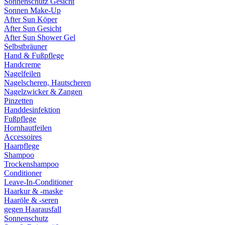
Sonnenschutz Gesicht
Sonnen Make-Up
After Sun Köper
After Sun Gesicht
After Sun Shower Gel
Selbstbräuner
Hand & Fußpflege
Handcreme
Nagelfeilen
Nagelscheren, Hautscheren
Nagelzwicker & Zangen
Pinzetten
Handdesinfektion
Fußpflege
Hornhautfeilen
Accessoires
Haarpflege
Shampoo
Trockenshampoo
Conditioner
Leave-In-Conditioner
Haarkur & -maske
Haaröle & -seren
gegen Haarausfall
Sonnenschutz