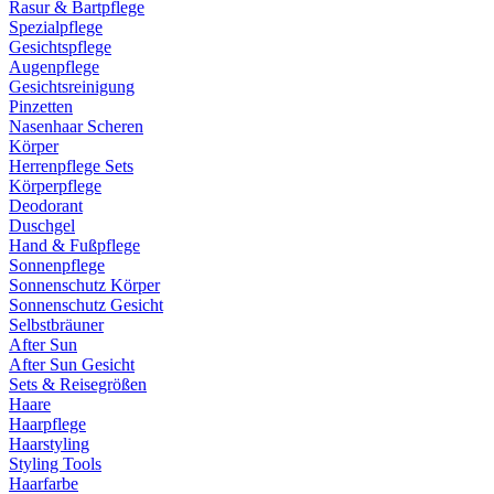
Rasur & Bartpflege
Spezialpflege
Gesichtspflege
Augenpflege
Gesichtsreinigung
Pinzetten
Nasenhaar Scheren
Körper
Herrenpflege Sets
Körperpflege
Deodorant
Duschgel
Hand & Fußpflege
Sonnenpflege
Sonnenschutz Körper
Sonnenschutz Gesicht
Selbstbräuner
After Sun
After Sun Gesicht
Sets & Reisegrößen
Haare
Haarpflege
Haarstyling
Styling Tools
Haarfarbe