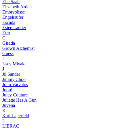
Elie Saab
Elizabeth Arden
Embryolisse
Engelsrufer
Escada
Estée Lauder
Etro
G
Gisada
Grown Alchemist
Guess
I
Issey Miyake
J
Jil Sander
Jimmy Choo
John Varvatos
Joop!
Juicy Couture
Juliette Has A Gun
Juvena
K
Karl Lagerfeld
L
LIERAC