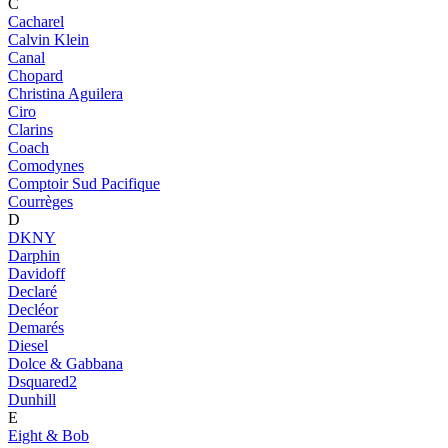
C
Cacharel
Calvin Klein
Canal
Chopard
Christina Aguilera
Ciro
Clarins
Coach
Comodynes
Comptoir Sud Pacifique
Courrèges
D
DKNY
Darphin
Davidoff
Declaré
Decléor
Demarés
Diesel
Dolce & Gabbana
Dsquared2
Dunhill
E
Eight & Bob