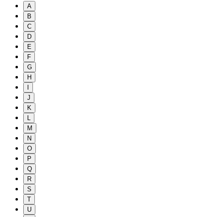
A
B
C
D
E
F
G
H
I
J
K
L
M
N
O
P
Q
R
S
T
U