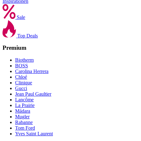
Inspirationen
Sale
Top Deals
Premium
Biotherm
BOSS
Carolina Herrera
Chloé
Clinique
Gucci
Jean Paul Gaultier
Lancôme
La Prairie
Mádara
Mugler
Rabanne
Tom Ford
Yves Saint Laurent