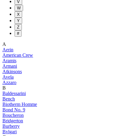
V
W
X
Y
Z
#
A
Aerin
American Crew
Aramis
Armani
Atkinsons
Avela
Azzaro
B
Baldessarini
Bench
Biotherm Homme
Bond No. 9
Boucheron
Bridgerton
Burberry
Bvlgari