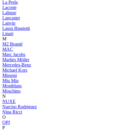
La Perla
Lacoste
Lalique
Lancaster
Lanvin
Laura Biagiotti
Linari
M
M2 Beauté
MAC
Marc Jacobs
Marlies Möller
Mercedes-Benz
Michael Kors
Missoni
Miu Miu
Montblanc
Moschino
N
NUXE
Narciso Rodriguez
Nina Ricci
O
OPI
P