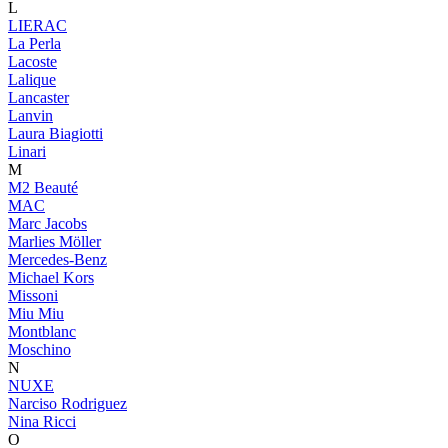
L
LIERAC
La Perla
Lacoste
Lalique
Lancaster
Lanvin
Laura Biagiotti
Linari
M
M2 Beauté
MAC
Marc Jacobs
Marlies Möller
Mercedes-Benz
Michael Kors
Missoni
Miu Miu
Montblanc
Moschino
N
NUXE
Narciso Rodriguez
Nina Ricci
O