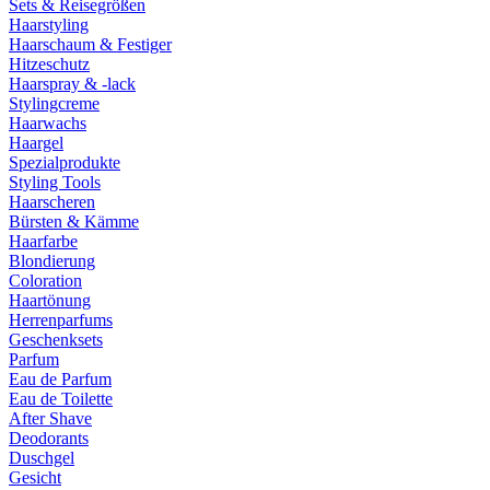
Sets & Reisegrößen
Haarstyling
Haarschaum & Festiger
Hitzeschutz
Haarspray & -lack
Stylingcreme
Haarwachs
Haargel
Spezialprodukte
Styling Tools
Haarscheren
Bürsten & Kämme
Haarfarbe
Blondierung
Coloration
Haartönung
Herrenparfums
Geschenksets
Parfum
Eau de Parfum
Eau de Toilette
After Shave
Deodorants
Duschgel
Gesicht