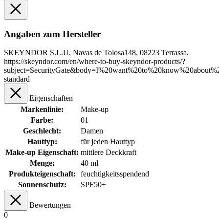
Angaben zum Hersteller
SKEYNDOR S.L.U, Navas de Tolosa148, 08223 Terrassa,
https://skeyndor.com/en/where-to-buy-skeyndor-products/?
subject=SecurityGate&body=I%20want%20to%20know%20about%2
standard
Eigenschaften
Markenlinie:
Make-up
Farbe:
01
Geschlecht:
Damen
Hauttyp:
für jeden Hauttyp
Make-up Eigenschaft:
mittlere Deckkraft
Menge:
40 ml
Produkteigenschaft:
feuchtigkeitsspendend
Sonnenschutz:
SPF50+
Bewertungen
0