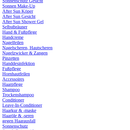
Sonnenschutz Gesicht
Sonnen Make-Up
After Sun Köper
After Sun Gesicht
After Sun Shower Gel
Selbstbräuner
Hand & Fußpflege
Handcreme
Nagelfeilen
Nagelscheren, Hautscheren
Nagelzwicker & Zangen
Pinzetten
Handdesinfektion
Fußpflege
Hornhautfeilen
Accessoires
Haarpflege
Shampoo
Trockenshampoo
Conditioner
Leave-In-Conditioner
Haarkur & -maske
Haaröle & -seren
gegen Haarausfall
Sonnenschutz