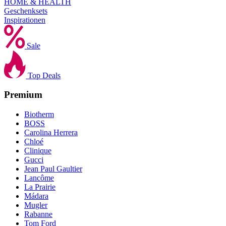
HOME & HEALTH
Geschenksets
Inspirationen
Sale
Top Deals
Premium
Biotherm
BOSS
Carolina Herrera
Chloé
Clinique
Gucci
Jean Paul Gaultier
Lancôme
La Prairie
Mádara
Mugler
Rabanne
Tom Ford