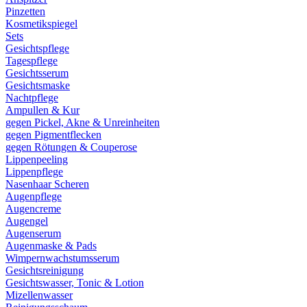
Pinzetten
Kosmetikspiegel
Sets
Gesichtspflege
Tagespflege
Gesichtsserum
Gesichtsmaske
Nachtpflege
Ampullen & Kur
gegen Pickel, Akne & Unreinheiten
gegen Pigmentflecken
gegen Rötungen & Couperose
Lippenpeeling
Lippenpflege
Nasenhaar Scheren
Augenpflege
Augencreme
Augengel
Augenserum
Augenmaske & Pads
Wimpernwachstumsserum
Gesichtsreinigung
Gesichtswasser, Tonic & Lotion
Mizellenwasser