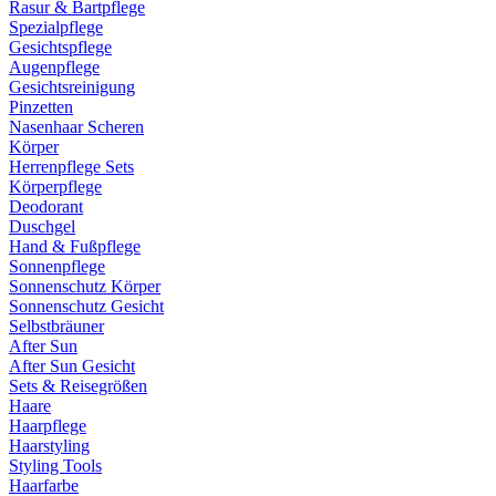
Rasur & Bartpflege
Spezialpflege
Gesichtspflege
Augenpflege
Gesichtsreinigung
Pinzetten
Nasenhaar Scheren
Körper
Herrenpflege Sets
Körperpflege
Deodorant
Duschgel
Hand & Fußpflege
Sonnenpflege
Sonnenschutz Körper
Sonnenschutz Gesicht
Selbstbräuner
After Sun
After Sun Gesicht
Sets & Reisegrößen
Haare
Haarpflege
Haarstyling
Styling Tools
Haarfarbe