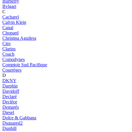
Burberry
Bvlgari
C
Cacharel
Calvin Klein
Canal
Chopard
Christina Aguilera
Ciro
Clarins
Coach
Comodynes
Comptoir Sud Pacifique
Courrèges
D
DKNY
Darphin
Davidoff
Declaré
Decléor
Demarés
Diesel
Dolce & Gabbana
Dsquared2
Dunhill