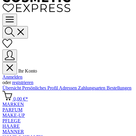
Ihr Konto
Anmelden
oder
registrieren
Übersicht
Persönliches Profil
Adressen
Zahlungsarten
Bestellungen
0,00 €*
MARKEN
PARFUM
MAKE-UP
PFLEGE
HAARE
MÄNNER