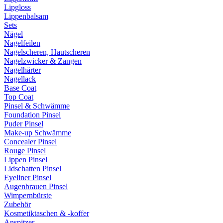
Lipgloss
Lippenbalsam
Sets
Nägel
Nagelfeilen
Nagelscheren, Hautscheren
Nagelzwicker & Zangen
Nagelhärter
Nagellack
Base Coat
Top Coat
Pinsel & Schwämme
Foundation Pinsel
Puder Pinsel
Make-up Schwämme
Concealer Pinsel
Rouge Pinsel
Lippen Pinsel
Lidschatten Pinsel
Eyeliner Pinsel
Augenbrauen Pinsel
Wimpernbürste
Zubehör
Kosmetiktaschen & -koffer
Anspitzer