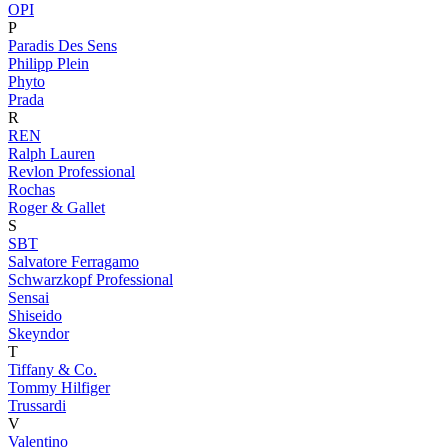
OPI
P
Paradis Des Sens
Philipp Plein
Phyto
Prada
R
REN
Ralph Lauren
Revlon Professional
Rochas
Roger & Gallet
S
SBT
Salvatore Ferragamo
Schwarzkopf Professional
Sensai
Shiseido
Skeyndor
T
Tiffany & Co.
Tommy Hilfiger
Trussardi
V
Valentino