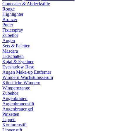
Concealer & Abdeckstifte
Rouge
Highlighter
Bronzer
Puder
Fixierspray
Zubehör
Augen
Sets & Paletten
Mascara
Lidschatten
Kajal & Eyeliner
Eyeshadow Base
Augen Make-up Entferner
Wimpern-Wachstumsserum
Künstliche Wimpern
Wimpernzange
Zubehör
Augenbrauen
Augenbrauenstift
Augenbrauengel
Pinzetten
Lippen
Konturenstift
Lippenstift