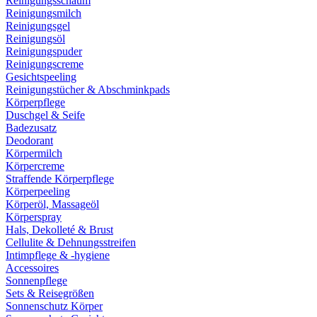
Reinigungsschaum
Reinigungsmilch
Reinigungsgel
Reinigungsöl
Reinigungspuder
Reinigungscreme
Gesichtspeeling
Reinigungstücher & Abschminkpads
Körperpflege
Duschgel & Seife
Badezusatz
Deodorant
Körpermilch
Körpercreme
Straffende Körperpflege
Körperpeeling
Körperöl, Massageöl
Körperspray
Hals, Dekolleté & Brust
Cellulite & Dehnungsstreifen
Intimpflege & -hygiene
Accessoires
Sonnenpflege
Sets & Reisegrößen
Sonnenschutz Körper