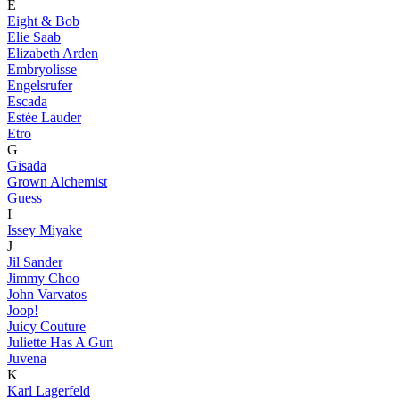
E
Eight & Bob
Elie Saab
Elizabeth Arden
Embryolisse
Engelsrufer
Escada
Estée Lauder
Etro
G
Gisada
Grown Alchemist
Guess
I
Issey Miyake
J
Jil Sander
Jimmy Choo
John Varvatos
Joop!
Juicy Couture
Juliette Has A Gun
Juvena
K
Karl Lagerfeld