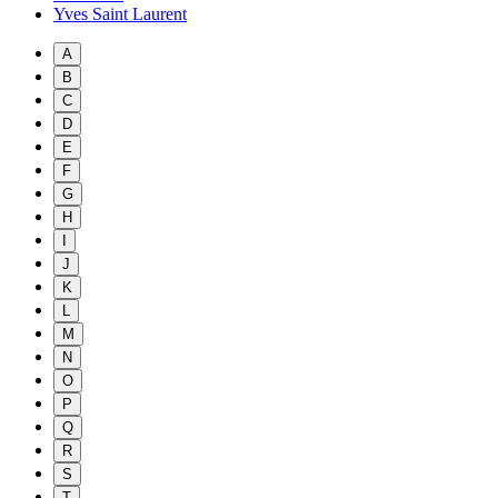
Yves Saint Laurent
A
B
C
D
E
F
G
H
I
J
K
L
M
N
O
P
Q
R
S
T