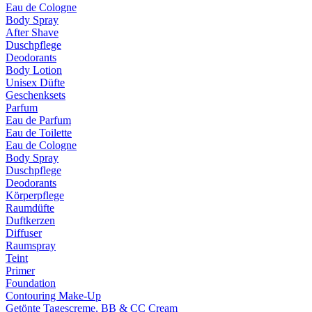
Eau de Cologne
Body Spray
After Shave
Duschpflege
Deodorants
Body Lotion
Unisex Düfte
Geschenksets
Parfum
Eau de Parfum
Eau de Toilette
Eau de Cologne
Body Spray
Duschpflege
Deodorants
Körperpflege
Raumdüfte
Duftkerzen
Diffuser
Raumspray
Teint
Primer
Foundation
Contouring Make-Up
Getönte Tagescreme, BB & CC Cream