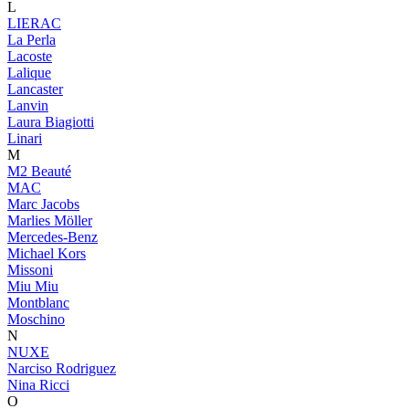
L
LIERAC
La Perla
Lacoste
Lalique
Lancaster
Lanvin
Laura Biagiotti
Linari
M
M2 Beauté
MAC
Marc Jacobs
Marlies Möller
Mercedes-Benz
Michael Kors
Missoni
Miu Miu
Montblanc
Moschino
N
NUXE
Narciso Rodriguez
Nina Ricci
O