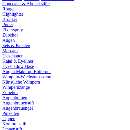
Concealer & Abdeckstifte
Rouge
Highlighter
Bronzer
Puder
Fixierspray
Zubehör
Augen
Sets & Paletten
Mascara
Lidschatten
Kajal & Eyeliner
Eyeshadow Base
Augen Make-up Entferner
Wimpern-Wachstumsserum
Künstliche Wimpern
Wimpernzange
Zubehör
Augenbrauen
Augenbrauenstift
Augenbrauengel
Pinzetten
Lippen
Konturenstift
Lippenstift