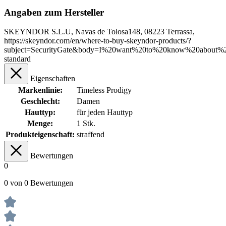
Angaben zum Hersteller
SKEYNDOR S.L.U, Navas de Tolosa148, 08223 Terrassa,
https://skeyndor.com/en/where-to-buy-skeyndor-products/?
subject=SecurityGate&body=I%20want%20to%20know%20about%2
standard
Eigenschaften
Markenlinie:
Timeless Prodigy
Geschlecht:
Damen
Hauttyp:
für jeden Hauttyp
Menge:
1 Stk.
Produkteigenschaft:
straffend
Bewertungen
0
0 von 0 Bewertungen