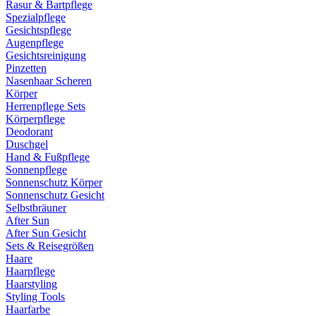
Rasur & Bartpflege
Spezialpflege
Gesichtspflege
Augenpflege
Gesichtsreinigung
Pinzetten
Nasenhaar Scheren
Körper
Herrenpflege Sets
Körperpflege
Deodorant
Duschgel
Hand & Fußpflege
Sonnenpflege
Sonnenschutz Körper
Sonnenschutz Gesicht
Selbstbräuner
After Sun
After Sun Gesicht
Sets & Reisegrößen
Haare
Haarpflege
Haarstyling
Styling Tools
Haarfarbe