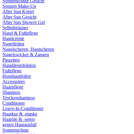
Sonnenschutz Gesicht
Sonnen Make-Up
After Sun Köper
After Sun Gesicht
After Sun Shower Gel
Selbstbräuner
Hand & Fußpflege
Handcreme
Nagelfeilen
Nagelscheren, Hautscheren
Nagelzwicker & Zangen
Pinzetten
Handdesinfektion
Fußpflege
Hornhautfeilen
Accessoires
Haarpflege
Shampoo
Trockenshampoo
Conditioner
Leave-In-Conditioner
Haarkur & -maske
Haaröle & -seren
gegen Haarausfall
Sonnenschutz