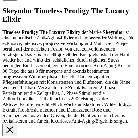
Skeyndor Timeless Prodigy The Luxury
Elixir
Timeless Prodigy The Luxury Elixiry
der Marke
Skeyndor
ist
eine authentische Anti-Aging-Elixier mit umfassender Wirkung. Die
exklusive, intensive, progressive Wirkung und Multi-Gen-Pflege
beruht auf der perfekten Fusion von drei zellverjüngenden
Strategien. Das Elixier stellt gezielt den Energiehaushalt der Haut
wieder her und wirkt den schädlichen durch täglichen Stress
bedingten Einflüssen entgegen. Eine luxuriöse Anti-Aging-Kur für
30 Tage, die aus 3 für morgens und abends bestimmten,
progressiven Wirkungsphasen besteht. Drei einzigartige
Pflegeerfahrungen mit Konsistenzen und Duftnoten, die die Sinne
wecken. 1. Phase Verwandelt die Zellaktivatoren. 2. Phase
Perfektioniert die Zellqualität. 3. Phase Stimuliert die
Zellfunktionalität. Enthält mehr als 200 leistungsstarke
Aktivwirkstoffe, einschließlich Wachstumsfaktoren, Wilder-Indigo-
Extrakt (Tephrosia pupurea) und Damaszener Rose und
Stammzellen aus wilden Oliven, die die Haut von innen heraus
revitalisieren und für ein luxuriöses Anti-Aging-Ergebnis sorgen.