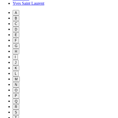
Yves Saint Laurent
A
B
C
D
E
F
G
H
I
J
K
L
M
N
O
P
Q
R
S
T