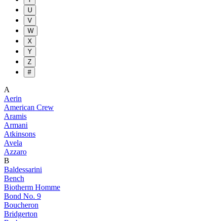
U
V
W
X
Y
Z
#
A
Aerin
American Crew
Aramis
Armani
Atkinsons
Avela
Azzaro
B
Baldessarini
Bench
Biotherm Homme
Bond No. 9
Boucheron
Bridgerton