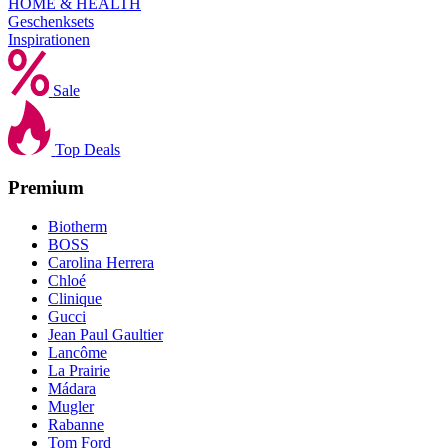
HOME & HEALTH
Geschenksets
Inspirationen
Sale
Top Deals
Premium
Biotherm
BOSS
Carolina Herrera
Chloé
Clinique
Gucci
Jean Paul Gaultier
Lancôme
La Prairie
Mádara
Mugler
Rabanne
Tom Ford