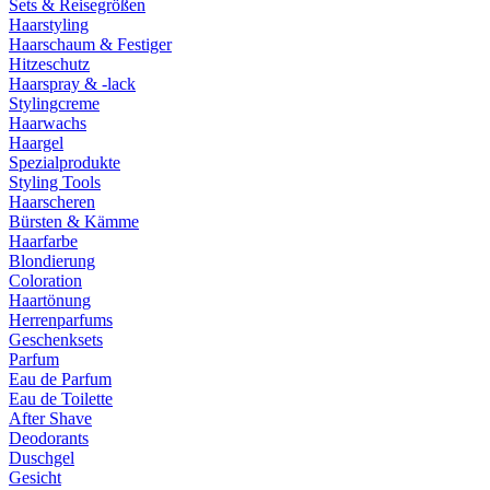
Sets & Reisegrößen
Haarstyling
Haarschaum & Festiger
Hitzeschutz
Haarspray & -lack
Stylingcreme
Haarwachs
Haargel
Spezialprodukte
Styling Tools
Haarscheren
Bürsten & Kämme
Haarfarbe
Blondierung
Coloration
Haartönung
Herrenparfums
Geschenksets
Parfum
Eau de Parfum
Eau de Toilette
After Shave
Deodorants
Duschgel
Gesicht