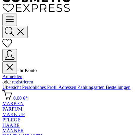
Ihr Konto
Anmelden
oder
registrieren
Übersicht
Persönliches Profil
Adressen
Zahlungsarten
Bestellungen
0,00 €*
MARKEN
PARFUM
MAKE-UP
PFLEGE
HAARE
MÄNNER