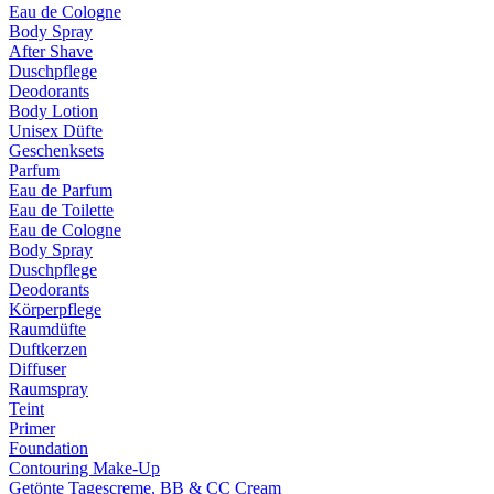
Eau de Cologne
Body Spray
After Shave
Duschpflege
Deodorants
Body Lotion
Unisex Düfte
Geschenksets
Parfum
Eau de Parfum
Eau de Toilette
Eau de Cologne
Body Spray
Duschpflege
Deodorants
Körperpflege
Raumdüfte
Duftkerzen
Diffuser
Raumspray
Teint
Primer
Foundation
Contouring Make-Up
Getönte Tagescreme, BB & CC Cream