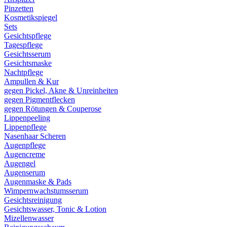
Pinzetten
Kosmetikspiegel
Sets
Gesichtspflege
Tagespflege
Gesichtsserum
Gesichtsmaske
Nachtpflege
Ampullen & Kur
gegen Pickel, Akne & Unreinheiten
gegen Pigmentflecken
gegen Rötungen & Couperose
Lippenpeeling
Lippenpflege
Nasenhaar Scheren
Augenpflege
Augencreme
Augengel
Augenserum
Augenmaske & Pads
Wimpernwachstumsserum
Gesichtsreinigung
Gesichtswasser, Tonic & Lotion
Mizellenwasser