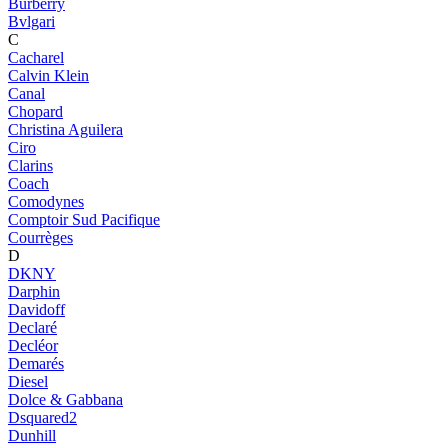
Burberry
Bvlgari
C
Cacharel
Calvin Klein
Canal
Chopard
Christina Aguilera
Ciro
Clarins
Coach
Comodynes
Comptoir Sud Pacifique
Courrèges
D
DKNY
Darphin
Davidoff
Declaré
Decléor
Demarés
Diesel
Dolce & Gabbana
Dsquared2
Dunhill