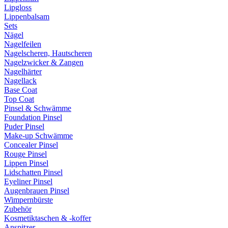
Lipgloss
Lippenbalsam
Sets
Nägel
Nagelfeilen
Nagelscheren, Hautscheren
Nagelzwicker & Zangen
Nagelhärter
Nagellack
Base Coat
Top Coat
Pinsel & Schwämme
Foundation Pinsel
Puder Pinsel
Make-up Schwämme
Concealer Pinsel
Rouge Pinsel
Lippen Pinsel
Lidschatten Pinsel
Eyeliner Pinsel
Augenbrauen Pinsel
Wimpernbürste
Zubehör
Kosmetiktaschen & -koffer
Anspitzer