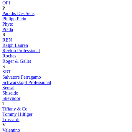
OPI
P
Paradis Des Sens
Philipp Plein
Phyto
Prada
R
REN
Ralph Lauren
Revlon Professional
Rochas
Roger & Gallet
S
SBT
Salvatore Ferragamo
Schwarzkopf Professional
Sensai
Shiseido
Skeyndor
T
Tiffany & Co.
Tommy Hilfiger
Trussardi
V
Valentino