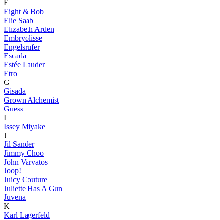
E
Eight & Bob
Elie Saab
Elizabeth Arden
Embryolisse
Engelsrufer
Escada
Estée Lauder
Etro
G
Gisada
Grown Alchemist
Guess
I
Issey Miyake
J
Jil Sander
Jimmy Choo
John Varvatos
Joop!
Juicy Couture
Juliette Has A Gun
Juvena
K
Karl Lagerfeld