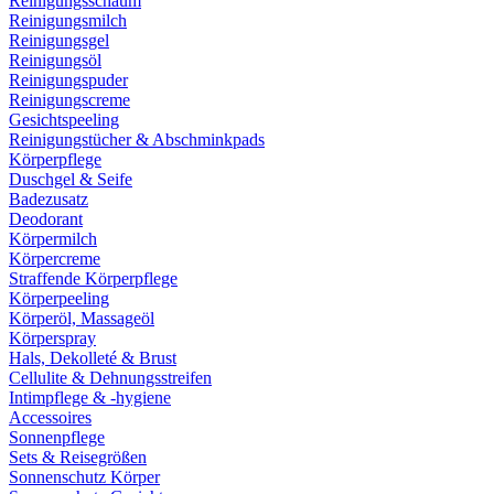
Reinigungsschaum
Reinigungsmilch
Reinigungsgel
Reinigungsöl
Reinigungspuder
Reinigungscreme
Gesichtspeeling
Reinigungstücher & Abschminkpads
Körperpflege
Duschgel & Seife
Badezusatz
Deodorant
Körpermilch
Körpercreme
Straffende Körperpflege
Körperpeeling
Körperöl, Massageöl
Körperspray
Hals, Dekolleté & Brust
Cellulite & Dehnungsstreifen
Intimpflege & -hygiene
Accessoires
Sonnenpflege
Sets & Reisegrößen
Sonnenschutz Körper