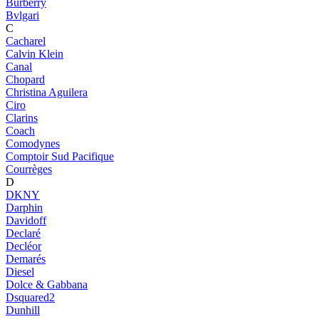
Burberry
Bvlgari
C
Cacharel
Calvin Klein
Canal
Chopard
Christina Aguilera
Ciro
Clarins
Coach
Comodynes
Comptoir Sud Pacifique
Courrèges
D
DKNY
Darphin
Davidoff
Declaré
Decléor
Demarés
Diesel
Dolce & Gabbana
Dsquared2
Dunhill