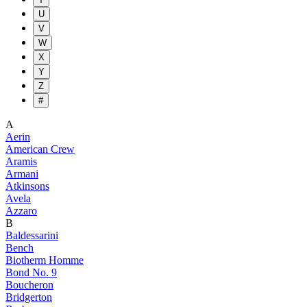
U
V
W
X
Y
Z
#
A
Aerin
American Crew
Aramis
Armani
Atkinsons
Avela
Azzaro
B
Baldessarini
Bench
Biotherm Homme
Bond No. 9
Boucheron
Bridgerton