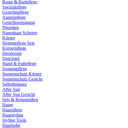
Rasur & Bartpflege
Spezialpflege
Gesichtspflege
Augenpflege
Gesichtsreinigung
Pinzetten
Nasenhaar Scheren
Körper
Herrenpflege Sets
Körperpflege
Deodorant
Duschgel
Hand & Fußpflege
Sonnenpflege
Sonnenschutz Körper
Sonnenschutz Gesicht
Selbstbräuner
After Sun
After Sun Gesicht
Sets & Reisegrößen
Haare
Haarpflege
Haarstyling
Styling Tools
Haarfarbe