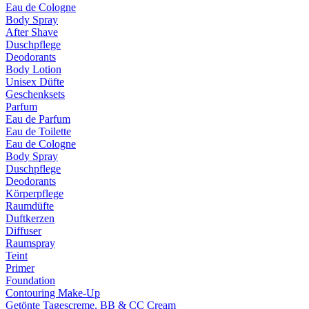
Eau de Cologne
Body Spray
After Shave
Duschpflege
Deodorants
Body Lotion
Unisex Düfte
Geschenksets
Parfum
Eau de Parfum
Eau de Toilette
Eau de Cologne
Body Spray
Duschpflege
Deodorants
Körperpflege
Raumdüfte
Duftkerzen
Diffuser
Raumspray
Teint
Primer
Foundation
Contouring Make-Up
Getönte Tagescreme, BB & CC Cream