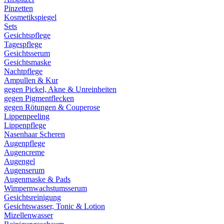
Pinzetten
Kosmetikspiegel
Sets
Gesichtspflege
Tagespflege
Gesichtsserum
Gesichtsmaske
Nachtpflege
Ampullen & Kur
gegen Pickel, Akne & Unreinheiten
gegen Pigmentflecken
gegen Rötungen & Couperose
Lippenpeeling
Lippenpflege
Nasenhaar Scheren
Augenpflege
Augencreme
Augengel
Augenserum
Augenmaske & Pads
Wimpernwachstumsserum
Gesichtsreinigung
Gesichtswasser, Tonic & Lotion
Mizellenwasser