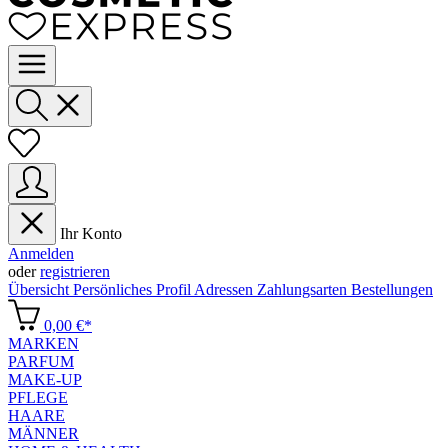
Ihr Konto
Anmelden
oder
registrieren
Übersicht
Persönliches Profil
Adressen
Zahlungsarten
Bestellungen
0,00 €*
MARKEN
PARFUM
MAKE-UP
PFLEGE
HAARE
MÄNNER