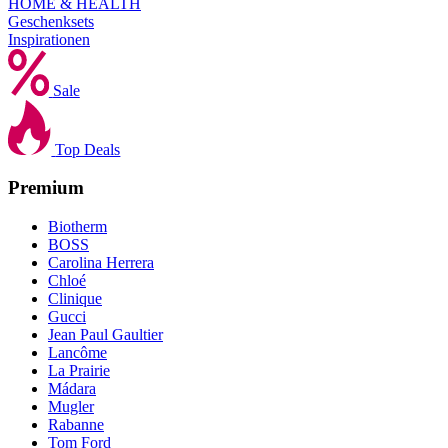
HOME & HEALTH
Geschenksets
Inspirationen
Sale
Top Deals
Premium
Biotherm
BOSS
Carolina Herrera
Chloé
Clinique
Gucci
Jean Paul Gaultier
Lancôme
La Prairie
Mádara
Mugler
Rabanne
Tom Ford