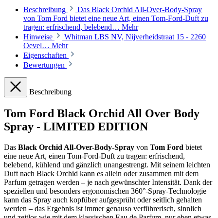
Beschreibung
Das Black Orchid All-Over-Body-Spray
von Tom Ford bietet eine neue Art, einen Tom-Ford-Duft zu
tragen: erfrischend, belebend…
Mehr
Hinweise
Whitman LBS NV, Nijverheidstraat 15 - 2260
Oevel…
Mehr
Eigenschaften
Bewertungen
Beschreibung
Tom Ford Black Orchid All Over Body
Spray - LIMITED EDITION
Das
Black Orchid All-Over-Body-Spray
von
Tom Ford
bietet
eine neue Art, einen Tom-Ford-Duft zu tragen: erfrischend,
belebend, kühlend und gänzlich unangestrengt. Mit seinem leichten
Duft nach Black Orchid kann es allein oder zusammen mit dem
Parfum getragen werden – je nach gewünschter Intensität. Dank der
speziellen und besonders ergonomischen 360°-Spray-Technologie
kann das Spray auch kopfüber aufgesprüht oder seitlich gehalten
werden – das Ergebnis ist immer genauso verführerisch, sinnlich
und zeitlos wie mit dem klassischen Eau de Parfum, nur eben etwas