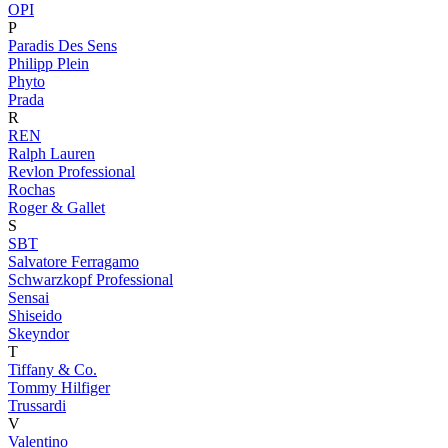
OPI
P
Paradis Des Sens
Philipp Plein
Phyto
Prada
R
REN
Ralph Lauren
Revlon Professional
Rochas
Roger & Gallet
S
SBT
Salvatore Ferragamo
Schwarzkopf Professional
Sensai
Shiseido
Skeyndor
T
Tiffany & Co.
Tommy Hilfiger
Trussardi
V
Valentino