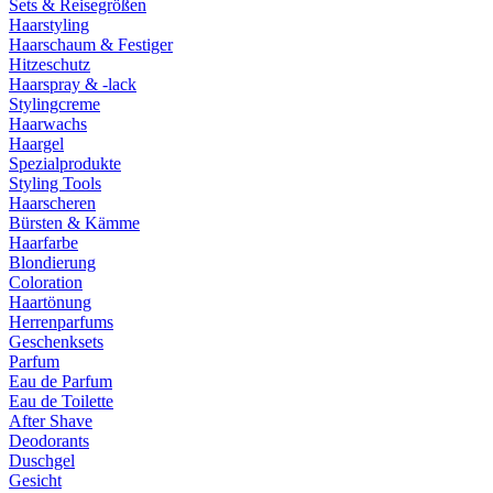
Sets & Reisegrößen
Haarstyling
Haarschaum & Festiger
Hitzeschutz
Haarspray & -lack
Stylingcreme
Haarwachs
Haargel
Spezialprodukte
Styling Tools
Haarscheren
Bürsten & Kämme
Haarfarbe
Blondierung
Coloration
Haartönung
Herrenparfums
Geschenksets
Parfum
Eau de Parfum
Eau de Toilette
After Shave
Deodorants
Duschgel
Gesicht