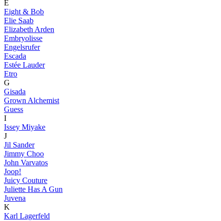
E
Eight & Bob
Elie Saab
Elizabeth Arden
Embryolisse
Engelsrufer
Escada
Estée Lauder
Etro
G
Gisada
Grown Alchemist
Guess
I
Issey Miyake
J
Jil Sander
Jimmy Choo
John Varvatos
Joop!
Juicy Couture
Juliette Has A Gun
Juvena
K
Karl Lagerfeld