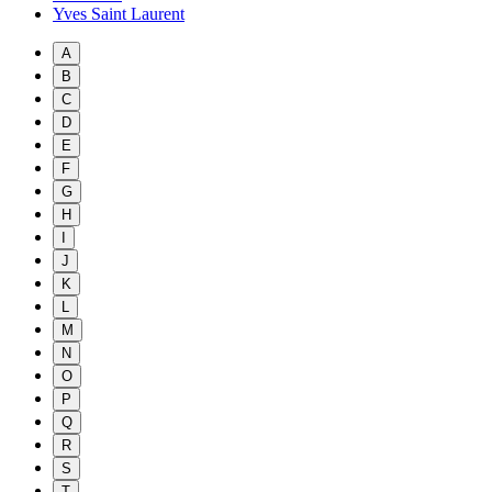
Yves Saint Laurent
A
B
C
D
E
F
G
H
I
J
K
L
M
N
O
P
Q
R
S
T