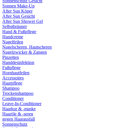
Sonnenschutz Gesicht
Sonnen Make-Up
After Sun Köper
After Sun Gesicht
After Sun Shower Gel
Selbstbräuner
Hand & Fußpflege
Handcreme
Nagelfeilen
Nagelscheren, Hautscheren
Nagelzwicker & Zangen
Pinzetten
Handdesinfektion
Fußpflege
Hornhautfeilen
Accessoires
Haarpflege
Shampoo
Trockenshampoo
Conditioner
Leave-In-Conditioner
Haarkur & -maske
Haaröle & -seren
gegen Haarausfall
Sonnenschutz