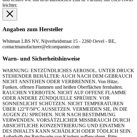
leichter.
Angaben zum Hersteller
Whitman LBS NV, Nijverheidstraat 15 - 2260 Oevel - BE,
contactmanufacturer@elcompanies.com
Warn- und Sicherheitshinweise
WARNUNG: ENTZÜNDLICHES AEROSOL. UNTER DRUCK
STEHENDER BEHÄLTER: AUCH NACH DEM GEBRAUCH
NICHT ANSTEHEN ODER VERBRENNEN. Von Hitze,
Funken, offenen Flammen und heißen Oberflächen fernhalten.
RAUCHEN VERBOTEN. NICHT AUF OFFENE FLAMME
ODER ANDERE ZÜNDQUELLE SPRÜHEN. VOR
SONNENLICHT SCHÜTZEN. NICHT TEMPERATUREN
ÜBER 122°F/50°C AUSSETZEN. VERMEIDEN SIE, IN DIE
AUGEN ZU SPRÜHEN. NUR NACH BESTIMMUNG
VERWENDEN. VORSÄTZLICHER MISSBRAUCH DURCH
ABSICHTLICHE KONZENTRIERUNG UND EINATMEN
DES INHALTS KANN SCHÄDLICH ODER TÖDLICH SEIN.
Außerhalb der Reichweite von Kindern aufbewahren. Bitte