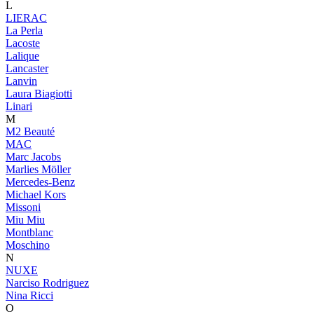
L
LIERAC
La Perla
Lacoste
Lalique
Lancaster
Lanvin
Laura Biagiotti
Linari
M
M2 Beauté
MAC
Marc Jacobs
Marlies Möller
Mercedes-Benz
Michael Kors
Missoni
Miu Miu
Montblanc
Moschino
N
NUXE
Narciso Rodriguez
Nina Ricci
O