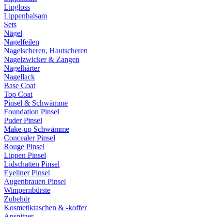
Lipgloss
Lippenbalsam
Sets
Nägel
Nagelfeilen
Nagelscheren, Hautscheren
Nagelzwicker & Zangen
Nagelhärter
Nagellack
Base Coat
Top Coat
Pinsel & Schwämme
Foundation Pinsel
Puder Pinsel
Make-up Schwämme
Concealer Pinsel
Rouge Pinsel
Lippen Pinsel
Lidschatten Pinsel
Eyeliner Pinsel
Augenbrauen Pinsel
Wimpernbürste
Zubehör
Kosmetiktaschen & -koffer
Anspitzer