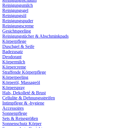
Reinigungsschaum
Reinigungsmilch
Reinigungsgel
Reinigungsöl
Reinigungspuder
Reinigungscreme
Gesichtspeeling
Reinigungstücher & Abschminkpads
Körperpflege
Duschgel & Seife
Badezusatz
Deodorant
Körpermilch
Körpercreme
Straffende Körperpflege
Körperpeeling
Körperöl, Massageöl
Körperspray
Hals, Dekolleté & Brust
Cellulite & Dehnungsstreifen
Intimpflege & -hygiene
Accessoires
Sonnenpflege
Sets & Reisegrößen
Sonnenschutz Körper