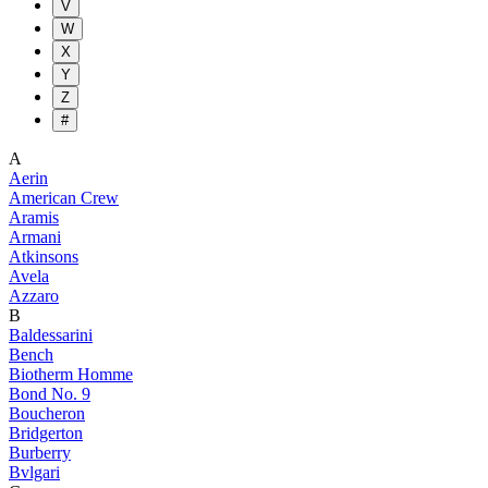
V
W
X
Y
Z
#
A
Aerin
American Crew
Aramis
Armani
Atkinsons
Avela
Azzaro
B
Baldessarini
Bench
Biotherm Homme
Bond No. 9
Boucheron
Bridgerton
Burberry
Bvlgari