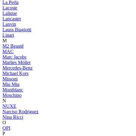
La Perla
Lacoste
Lalique
Lancaster
Lanvin
Laura Biagiotti
Linari
M
M2 Beauté
MAC
Marc Jacobs
Marlies Möller
Mercedes-Benz
Michael Kors
Missoni
Miu Miu
Montblanc
Moschino
N
NUXE
Narciso Rodriguez
Nina Ricci
O
OPI
P