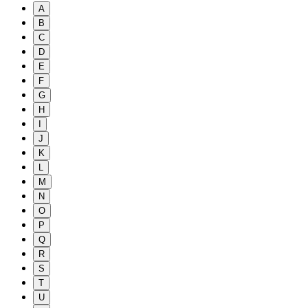
A
B
C
D
E
F
G
H
I
J
K
L
M
N
O
P
Q
R
S
T
U