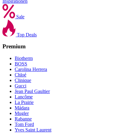
Inspirationen
Sale
Top Deals
Premium
Biotherm
BOSS
Carolina Herrera
Chloé
Clinique
Gucci
Jean Paul Gaultier
Lancôme
La Prairie
Mádara
Mugler
Rabanne
Tom Ford
Yves Saint Laurent