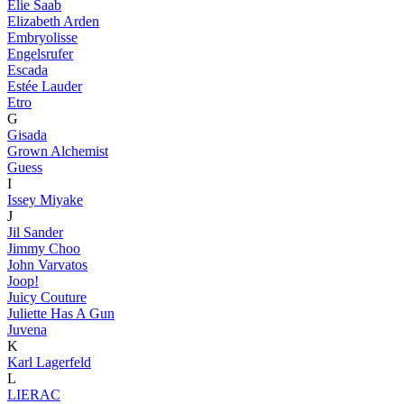
Elie Saab
Elizabeth Arden
Embryolisse
Engelsrufer
Escada
Estée Lauder
Etro
G
Gisada
Grown Alchemist
Guess
I
Issey Miyake
J
Jil Sander
Jimmy Choo
John Varvatos
Joop!
Juicy Couture
Juliette Has A Gun
Juvena
K
Karl Lagerfeld
L
LIERAC