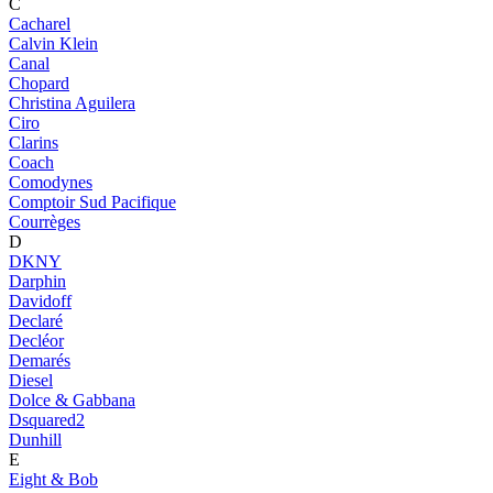
C
Cacharel
Calvin Klein
Canal
Chopard
Christina Aguilera
Ciro
Clarins
Coach
Comodynes
Comptoir Sud Pacifique
Courrèges
D
DKNY
Darphin
Davidoff
Declaré
Decléor
Demarés
Diesel
Dolce & Gabbana
Dsquared2
Dunhill
E
Eight & Bob