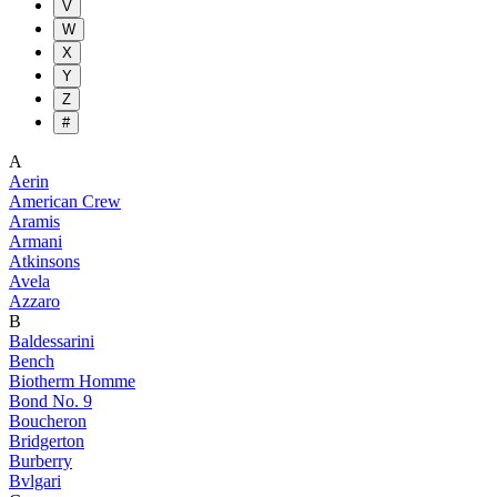
V
W
X
Y
Z
#
A
Aerin
American Crew
Aramis
Armani
Atkinsons
Avela
Azzaro
B
Baldessarini
Bench
Biotherm Homme
Bond No. 9
Boucheron
Bridgerton
Burberry
Bvlgari