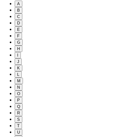
A
B
C
D
E
F
G
H
I
J
K
L
M
N
O
P
Q
R
S
T
U