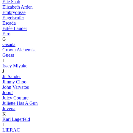
Elie Saab
Elizabeth Arden
Embryolisse
Engelsrufer
Escada
Estée Lauder
Etro
G
Gisada
Grown Alchemist
Guess
I
Issey Miyake
J
Jil Sander
Jimmy Choo
John Varvatos
Joop!
Juicy Couture
Juliette Has A Gun
Juvena
K
Karl Lagerfeld
L
LIERAC