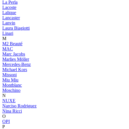
La Perla
Lacoste
Lalique
Lancaster
Lanvin
Laura Biagiotti
Linari
M
M2 Beauté
MAC
Marc Jacobs
Marlies Möller
Mercedes-Benz
Michael Kors
Missoni
Miu Miu
Montblanc
Moschino
N
NUXE
Narciso Rodriguez
Nina Ricci
O
OPI
P