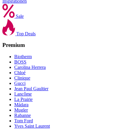
Inspirationen
Sale
Top Deals
Premium
Biotherm
BOSS
Carolina Herrera
Chloé
Clinique
Gucci
Jean Paul Gaultier
Lancôme
La Prairie
Mádara
Mugler
Rabanne
Tom Ford
Yves Saint Laurent