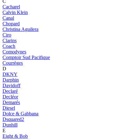
C
Cacharel
Calvin Klein
Canal
Chopard
Christina Aguilera
Ciro
Clarins
Coach
Comodynes
Comptoir Sud Pacifique
Courrèges
D
DKNY
Darphin
Davidoff
Declaré
Decléor
Demarés
Diesel
Dolce & Gabbana
Dsquared2
Dunhill
E
Eight & Bob