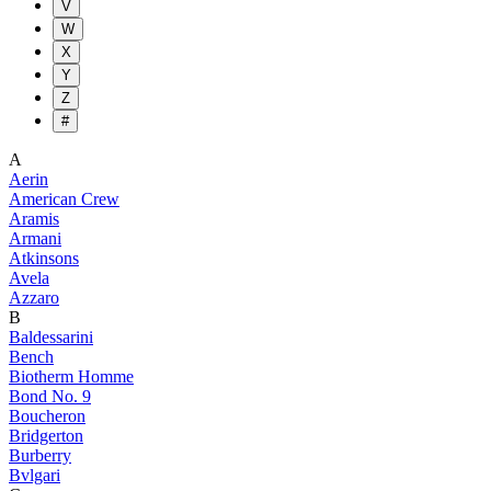
V
W
X
Y
Z
#
A
Aerin
American Crew
Aramis
Armani
Atkinsons
Avela
Azzaro
B
Baldessarini
Bench
Biotherm Homme
Bond No. 9
Boucheron
Bridgerton
Burberry
Bvlgari