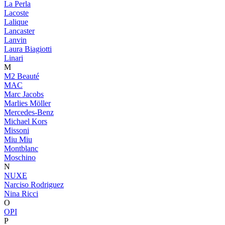
La Perla
Lacoste
Lalique
Lancaster
Lanvin
Laura Biagiotti
Linari
M
M2 Beauté
MAC
Marc Jacobs
Marlies Möller
Mercedes-Benz
Michael Kors
Missoni
Miu Miu
Montblanc
Moschino
N
NUXE
Narciso Rodriguez
Nina Ricci
O
OPI
P