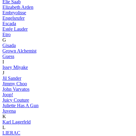
Elie Saab
Elizabeth Arden
Embryolisse
Engelsrufer
Escada
Estée Lauder
Etro
G
Gisada
Grown Alchemist
Guess
I
Issey Miyake
J
Jil Sander
Jimmy Choo
John Varvatos
Joop!
Juicy Couture
Juliette Has A Gun
Juvena
K
Karl Lagerfeld
L
LIERAC