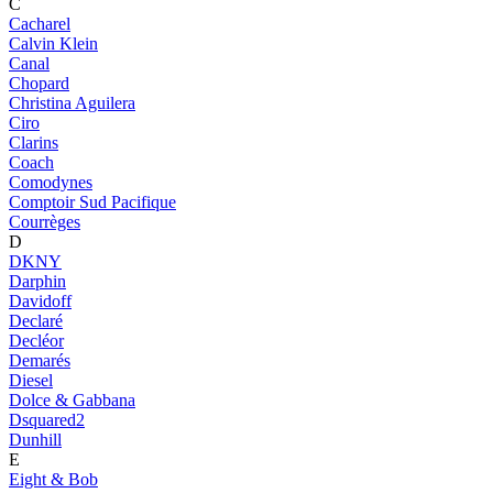
C
Cacharel
Calvin Klein
Canal
Chopard
Christina Aguilera
Ciro
Clarins
Coach
Comodynes
Comptoir Sud Pacifique
Courrèges
D
DKNY
Darphin
Davidoff
Declaré
Decléor
Demarés
Diesel
Dolce & Gabbana
Dsquared2
Dunhill
E
Eight & Bob