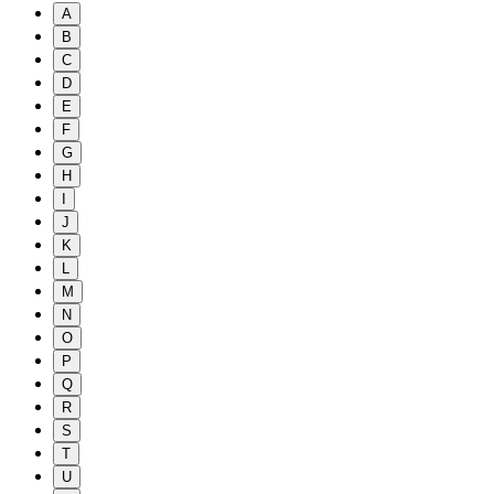
A
B
C
D
E
F
G
H
I
J
K
L
M
N
O
P
Q
R
S
T
U