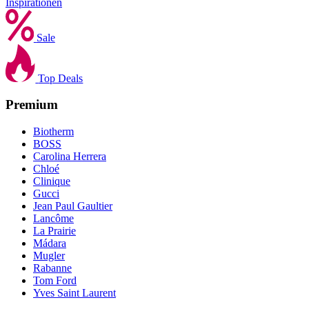
Inspirationen
Sale
Top Deals
Premium
Biotherm
BOSS
Carolina Herrera
Chloé
Clinique
Gucci
Jean Paul Gaultier
Lancôme
La Prairie
Mádara
Mugler
Rabanne
Tom Ford
Yves Saint Laurent