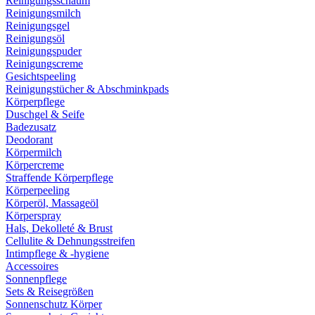
Reinigungsschaum
Reinigungsmilch
Reinigungsgel
Reinigungsöl
Reinigungspuder
Reinigungscreme
Gesichtspeeling
Reinigungstücher & Abschminkpads
Körperpflege
Duschgel & Seife
Badezusatz
Deodorant
Körpermilch
Körpercreme
Straffende Körperpflege
Körperpeeling
Körperöl, Massageöl
Körperspray
Hals, Dekolleté & Brust
Cellulite & Dehnungsstreifen
Intimpflege & -hygiene
Accessoires
Sonnenpflege
Sets & Reisegrößen
Sonnenschutz Körper