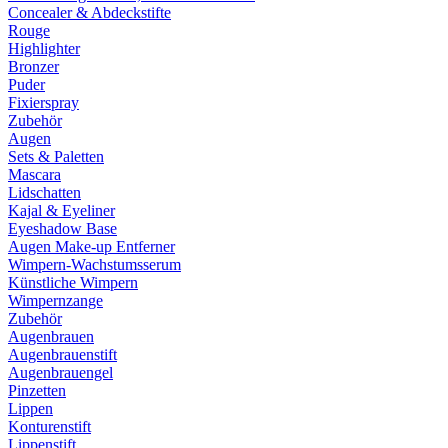
Concealer & Abdeckstifte
Rouge
Highlighter
Bronzer
Puder
Fixierspray
Zubehör
Augen
Sets & Paletten
Mascara
Lidschatten
Kajal & Eyeliner
Eyeshadow Base
Augen Make-up Entferner
Wimpern-Wachstumsserum
Künstliche Wimpern
Wimpernzange
Zubehör
Augenbrauen
Augenbrauenstift
Augenbrauengel
Pinzetten
Lippen
Konturenstift
Lippenstift