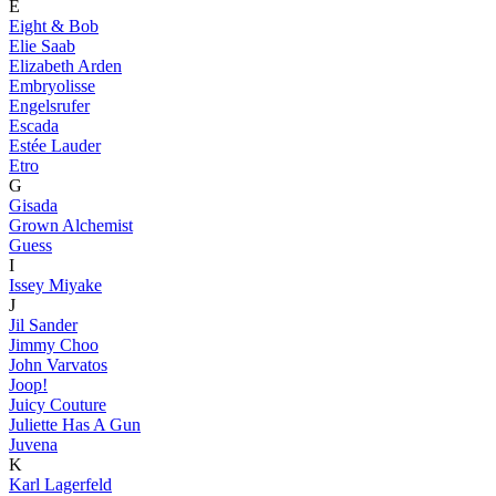
E
Eight & Bob
Elie Saab
Elizabeth Arden
Embryolisse
Engelsrufer
Escada
Estée Lauder
Etro
G
Gisada
Grown Alchemist
Guess
I
Issey Miyake
J
Jil Sander
Jimmy Choo
John Varvatos
Joop!
Juicy Couture
Juliette Has A Gun
Juvena
K
Karl Lagerfeld