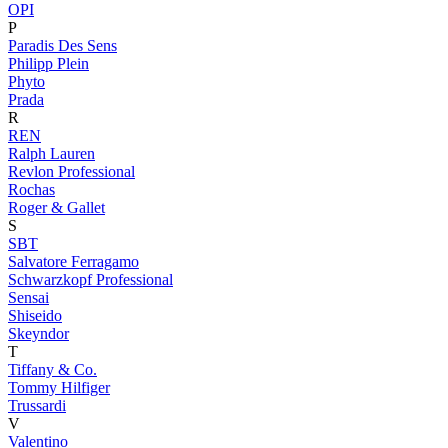
OPI
P
Paradis Des Sens
Philipp Plein
Phyto
Prada
R
REN
Ralph Lauren
Revlon Professional
Rochas
Roger & Gallet
S
SBT
Salvatore Ferragamo
Schwarzkopf Professional
Sensai
Shiseido
Skeyndor
T
Tiffany & Co.
Tommy Hilfiger
Trussardi
V
Valentino