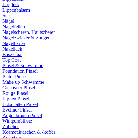
Lipgloss
Lippenbalsam
Sets
Nägel
Nagelfeilen
Nagelscheren, Hautscheren
Nagelzwicker & Zangen
Nagelhärter
Nagellack
Base Coat
Top Coat
Pinsel & Schwämme
Foundation Pinsel
Puder Pinsel
Make-up Schwämme
Concealer Pinsel
Rouge Pinsel
Lippen Pinsel
Lidschatten Pinsel
Eyeliner Pinsel
Augenbrauen Pinsel
Wimpernbürste
Zubehör
Kosmetiktaschen & -koffer
Anspitzer