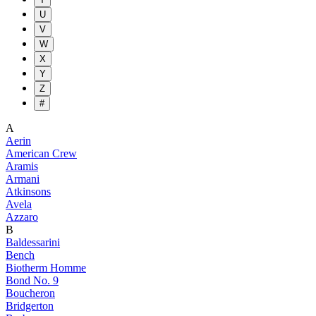
U
V
W
X
Y
Z
#
A
Aerin
American Crew
Aramis
Armani
Atkinsons
Avela
Azzaro
B
Baldessarini
Bench
Biotherm Homme
Bond No. 9
Boucheron
Bridgerton