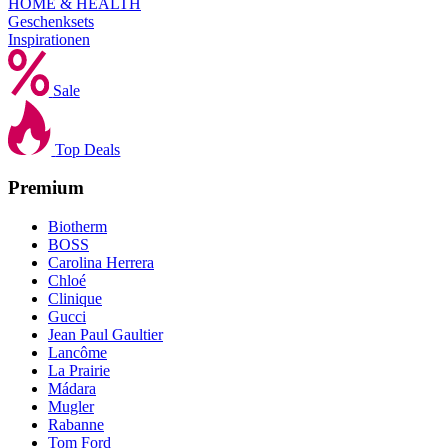
HOME & HEALTH
Geschenksets
Inspirationen
Sale
Top Deals
Premium
Biotherm
BOSS
Carolina Herrera
Chloé
Clinique
Gucci
Jean Paul Gaultier
Lancôme
La Prairie
Mádara
Mugler
Rabanne
Tom Ford