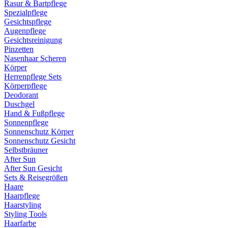
Rasur & Bartpflege
Spezialpflege
Gesichtspflege
Augenpflege
Gesichtsreinigung
Pinzetten
Nasenhaar Scheren
Körper
Herrenpflege Sets
Körperpflege
Deodorant
Duschgel
Hand & Fußpflege
Sonnenpflege
Sonnenschutz Körper
Sonnenschutz Gesicht
Selbstbräuner
After Sun
After Sun Gesicht
Sets & Reisegrößen
Haare
Haarpflege
Haarstyling
Styling Tools
Haarfarbe