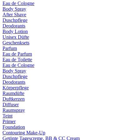
Eau de Cologne
Body Spray
After Shave
Duschpflege
Deodorants
Body Lotion
Unisex Düfte
Geschenksets
Parfum
Eau de Parfum
Eau de Toilette
Eau de Cologne
Body Spray
Duschpflege
Deodorants
Körperpflege
Raumdüfte
Duftkerzen
Diffuser
Raumspray
Teint
Primer
Foundation
Contouring Make-Up
Getönte Tagescreme, BB & CC Cream