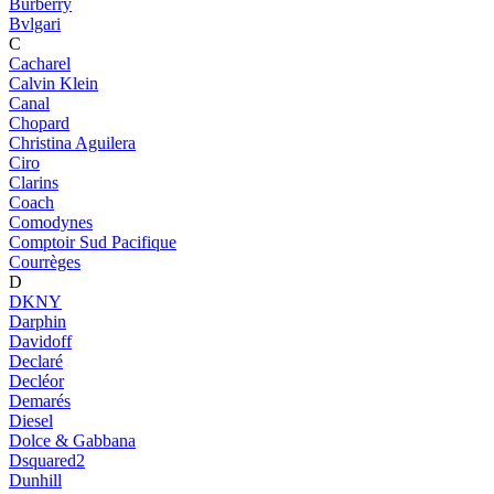
Burberry
Bvlgari
C
Cacharel
Calvin Klein
Canal
Chopard
Christina Aguilera
Ciro
Clarins
Coach
Comodynes
Comptoir Sud Pacifique
Courrèges
D
DKNY
Darphin
Davidoff
Declaré
Decléor
Demarés
Diesel
Dolce & Gabbana
Dsquared2
Dunhill