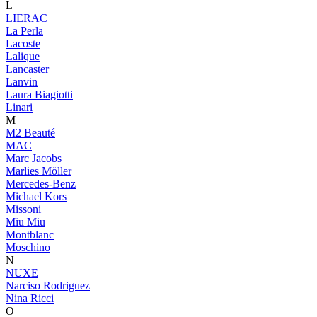
L
LIERAC
La Perla
Lacoste
Lalique
Lancaster
Lanvin
Laura Biagiotti
Linari
M
M2 Beauté
MAC
Marc Jacobs
Marlies Möller
Mercedes-Benz
Michael Kors
Missoni
Miu Miu
Montblanc
Moschino
N
NUXE
Narciso Rodriguez
Nina Ricci
O