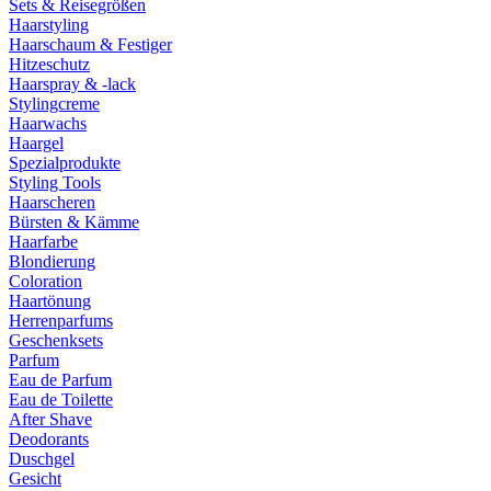
Sets & Reisegrößen
Haarstyling
Haarschaum & Festiger
Hitzeschutz
Haarspray & -lack
Stylingcreme
Haarwachs
Haargel
Spezialprodukte
Styling Tools
Haarscheren
Bürsten & Kämme
Haarfarbe
Blondierung
Coloration
Haartönung
Herrenparfums
Geschenksets
Parfum
Eau de Parfum
Eau de Toilette
After Shave
Deodorants
Duschgel
Gesicht