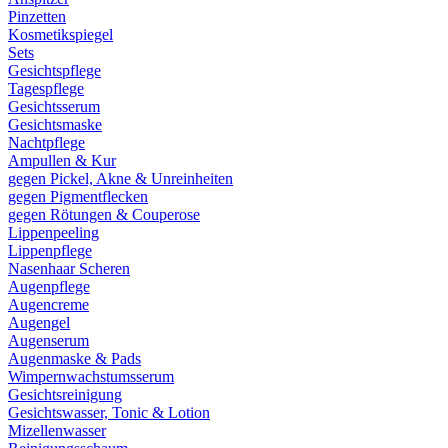
Pinzetten
Kosmetikspiegel
Sets
Gesichtspflege
Tagespflege
Gesichtsserum
Gesichtsmaske
Nachtpflege
Ampullen & Kur
gegen Pickel, Akne & Unreinheiten
gegen Pigmentflecken
gegen Rötungen & Couperose
Lippenpeeling
Lippenpflege
Nasenhaar Scheren
Augenpflege
Augencreme
Augengel
Augenserum
Augenmaske & Pads
Wimpernwachstumsserum
Gesichtsreinigung
Gesichtswasser, Tonic & Lotion
Mizellenwasser