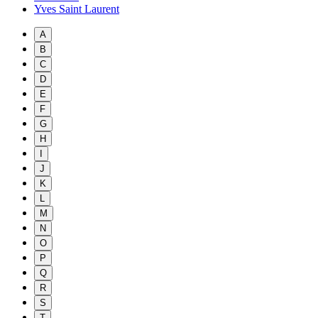
Yves Saint Laurent
A
B
C
D
E
F
G
H
I
J
K
L
M
N
O
P
Q
R
S
T