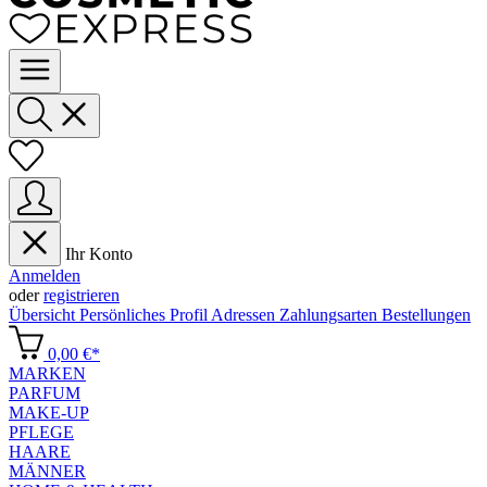
Ihr Konto
Anmelden
oder
registrieren
Übersicht
Persönliches Profil
Adressen
Zahlungsarten
Bestellungen
0,00 €*
MARKEN
PARFUM
MAKE-UP
PFLEGE
HAARE
MÄNNER