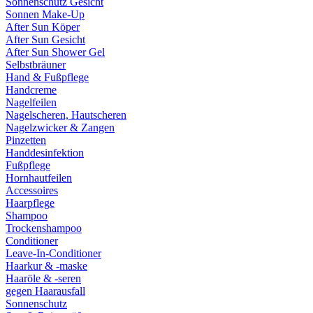
Sonnenschutz Gesicht
Sonnen Make-Up
After Sun Köper
After Sun Gesicht
After Sun Shower Gel
Selbstbräuner
Hand & Fußpflege
Handcreme
Nagelfeilen
Nagelscheren, Hautscheren
Nagelzwicker & Zangen
Pinzetten
Handdesinfektion
Fußpflege
Hornhautfeilen
Accessoires
Haarpflege
Shampoo
Trockenshampoo
Conditioner
Leave-In-Conditioner
Haarkur & -maske
Haaröle & -seren
gegen Haarausfall
Sonnenschutz