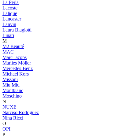
La Perla
Lacoste
Lalique
Lancaster
Lanvin
Laura Biagiotti
Linari
M
M2 Beauté
MAC
Marc Jacobs
Marlies Möller
Mercedes-Benz
Michael Kors
Missoni
Miu Miu
Montblanc
Moschino
N
NUXE
Narciso Rodriguez
Nina Ricci
O
OPI
P