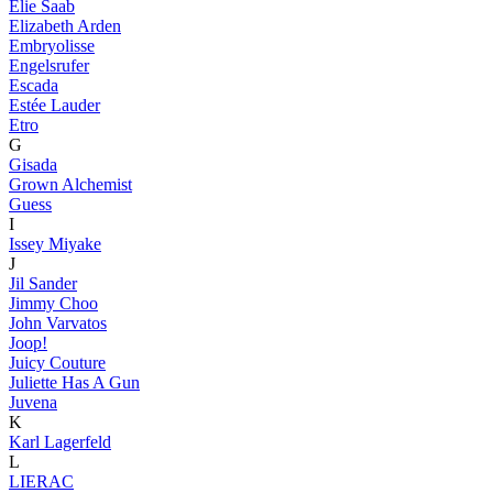
Elie Saab
Elizabeth Arden
Embryolisse
Engelsrufer
Escada
Estée Lauder
Etro
G
Gisada
Grown Alchemist
Guess
I
Issey Miyake
J
Jil Sander
Jimmy Choo
John Varvatos
Joop!
Juicy Couture
Juliette Has A Gun
Juvena
K
Karl Lagerfeld
L
LIERAC