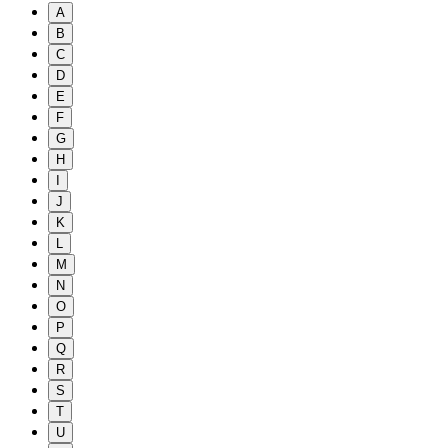
A
B
C
D
E
F
G
H
I
J
K
L
M
N
O
P
Q
R
S
T
U