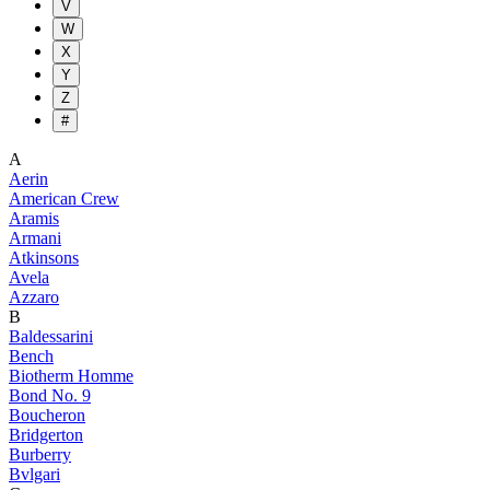
V
W
X
Y
Z
#
A
Aerin
American Crew
Aramis
Armani
Atkinsons
Avela
Azzaro
B
Baldessarini
Bench
Biotherm Homme
Bond No. 9
Boucheron
Bridgerton
Burberry
Bvlgari