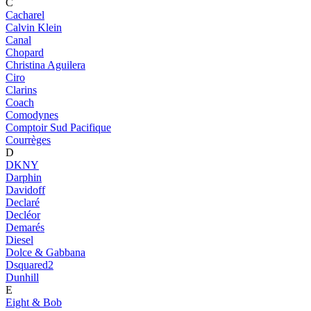
C
Cacharel
Calvin Klein
Canal
Chopard
Christina Aguilera
Ciro
Clarins
Coach
Comodynes
Comptoir Sud Pacifique
Courrèges
D
DKNY
Darphin
Davidoff
Declaré
Decléor
Demarés
Diesel
Dolce & Gabbana
Dsquared2
Dunhill
E
Eight & Bob