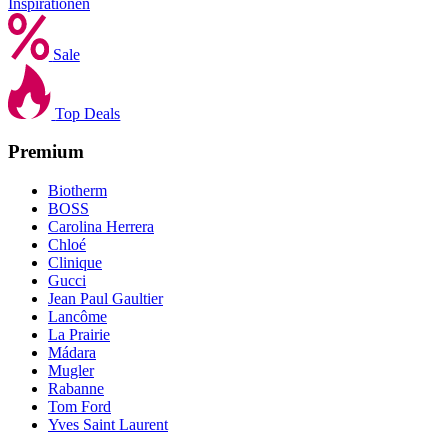
Inspirationen
Sale
Top Deals
Premium
Biotherm
BOSS
Carolina Herrera
Chloé
Clinique
Gucci
Jean Paul Gaultier
Lancôme
La Prairie
Mádara
Mugler
Rabanne
Tom Ford
Yves Saint Laurent