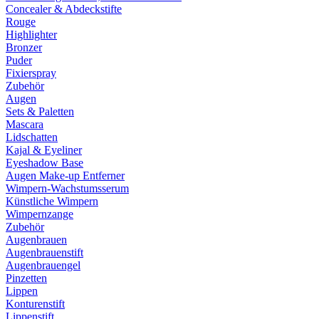
Concealer & Abdeckstifte
Rouge
Highlighter
Bronzer
Puder
Fixierspray
Zubehör
Augen
Sets & Paletten
Mascara
Lidschatten
Kajal & Eyeliner
Eyeshadow Base
Augen Make-up Entferner
Wimpern-Wachstumsserum
Künstliche Wimpern
Wimpernzange
Zubehör
Augenbrauen
Augenbrauenstift
Augenbrauengel
Pinzetten
Lippen
Konturenstift
Lippenstift