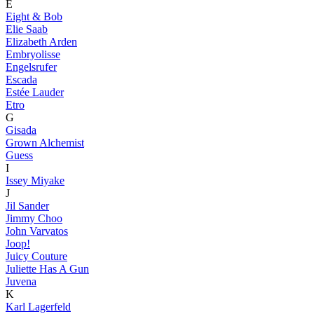
E
Eight & Bob
Elie Saab
Elizabeth Arden
Embryolisse
Engelsrufer
Escada
Estée Lauder
Etro
G
Gisada
Grown Alchemist
Guess
I
Issey Miyake
J
Jil Sander
Jimmy Choo
John Varvatos
Joop!
Juicy Couture
Juliette Has A Gun
Juvena
K
Karl Lagerfeld