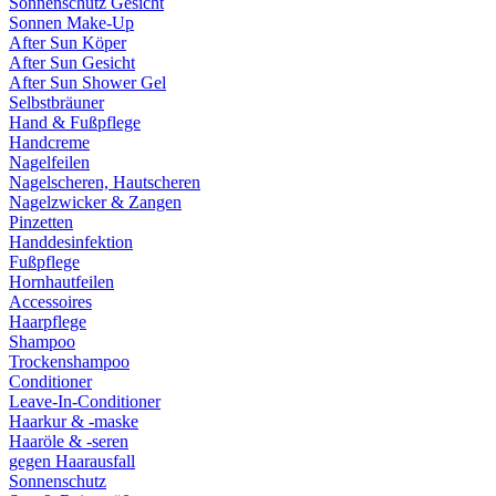
Sonnenschutz Gesicht
Sonnen Make-Up
After Sun Köper
After Sun Gesicht
After Sun Shower Gel
Selbstbräuner
Hand & Fußpflege
Handcreme
Nagelfeilen
Nagelscheren, Hautscheren
Nagelzwicker & Zangen
Pinzetten
Handdesinfektion
Fußpflege
Hornhautfeilen
Accessoires
Haarpflege
Shampoo
Trockenshampoo
Conditioner
Leave-In-Conditioner
Haarkur & -maske
Haaröle & -seren
gegen Haarausfall
Sonnenschutz