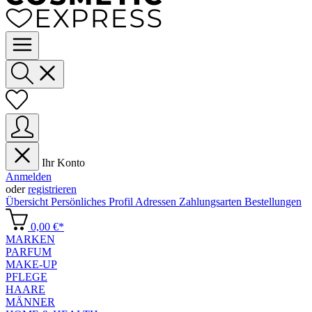
Ihr Konto
Anmelden
oder
registrieren
Übersicht
Persönliches Profil
Adressen
Zahlungsarten
Bestellungen
0,00 €*
MARKEN
PARFUM
MAKE-UP
PFLEGE
HAARE
MÄNNER