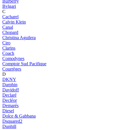
Burberry
Bvlgari
C
Cacharel
Calvin Klein
Canal
Chopard
Christina Aguilera
Ciro
Clarins
Coach
Comodynes
Comptoir Sud Pacifique
Courrèges
D
DKNY
Darphin
Davidoff
Declaré
Decléor
Demarés
Diesel
Dolce & Gabbana
Dsquared2
Dunhill