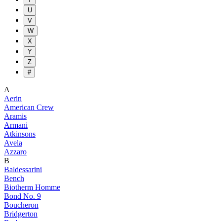
U
V
W
X
Y
Z
#
A
Aerin
American Crew
Aramis
Armani
Atkinsons
Avela
Azzaro
B
Baldessarini
Bench
Biotherm Homme
Bond No. 9
Boucheron
Bridgerton