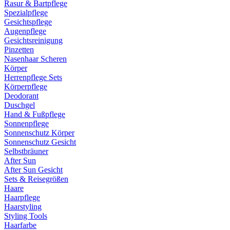
Rasur & Bartpflege
Spezialpflege
Gesichtspflege
Augenpflege
Gesichtsreinigung
Pinzetten
Nasenhaar Scheren
Körper
Herrenpflege Sets
Körperpflege
Deodorant
Duschgel
Hand & Fußpflege
Sonnenpflege
Sonnenschutz Körper
Sonnenschutz Gesicht
Selbstbräuner
After Sun
After Sun Gesicht
Sets & Reisegrößen
Haare
Haarpflege
Haarstyling
Styling Tools
Haarfarbe