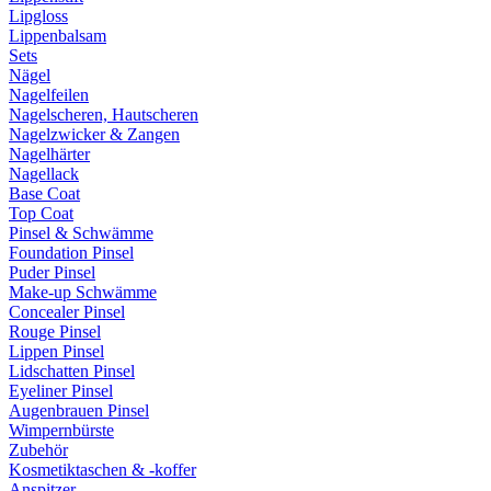
Lipgloss
Lippenbalsam
Sets
Nägel
Nagelfeilen
Nagelscheren, Hautscheren
Nagelzwicker & Zangen
Nagelhärter
Nagellack
Base Coat
Top Coat
Pinsel & Schwämme
Foundation Pinsel
Puder Pinsel
Make-up Schwämme
Concealer Pinsel
Rouge Pinsel
Lippen Pinsel
Lidschatten Pinsel
Eyeliner Pinsel
Augenbrauen Pinsel
Wimpernbürste
Zubehör
Kosmetiktaschen & -koffer
Anspitzer