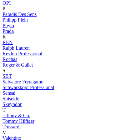
OPI
P
Paradis Des Sens
Philipp Plein
Phyto
Prada
R
REN
Ralph Lauren
Revlon Professional
Rochas
Roger & Gallet
S
SBT
Salvatore Ferragamo
Schwarzkopf Professional
Sensai
Shiseido
Skeyndor
T
Tiffany & Co.
Tommy Hilfiger
Trussardi
V
Valentino