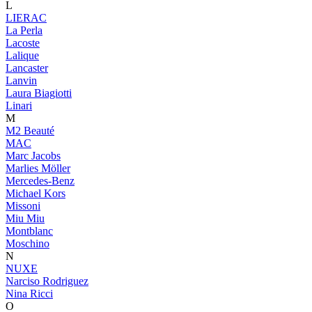
L
LIERAC
La Perla
Lacoste
Lalique
Lancaster
Lanvin
Laura Biagiotti
Linari
M
M2 Beauté
MAC
Marc Jacobs
Marlies Möller
Mercedes-Benz
Michael Kors
Missoni
Miu Miu
Montblanc
Moschino
N
NUXE
Narciso Rodriguez
Nina Ricci
O