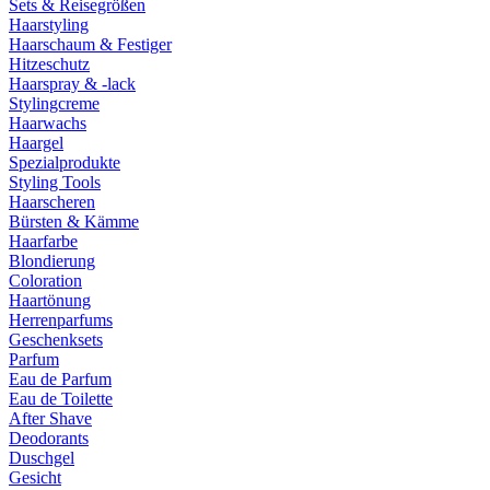
Sets & Reisegrößen
Haarstyling
Haarschaum & Festiger
Hitzeschutz
Haarspray & -lack
Stylingcreme
Haarwachs
Haargel
Spezialprodukte
Styling Tools
Haarscheren
Bürsten & Kämme
Haarfarbe
Blondierung
Coloration
Haartönung
Herrenparfums
Geschenksets
Parfum
Eau de Parfum
Eau de Toilette
After Shave
Deodorants
Duschgel
Gesicht