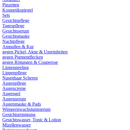
Pinzetten
Kosmetikspiegel
Sets
Gesichtspflege
Tagespflege
Gesichtsserum
Gesichtsmaske
Nachtpflege
Ampullen & Kur
gegen Pickel, Akne & Unreinheiten
gegen Pigmentflecken
gegen Rötungen & Couperose
Lippenpeeling
Lippenpflege
Nasenhaar Scheren
Augenpflege
Augencreme
Augengel
Augenserum
Augenmaske & Pads
Wimpernwachstumsserum
Gesichtsreinigung
Gesichtswasser, Tonic & Lotion
Mizellenwasser