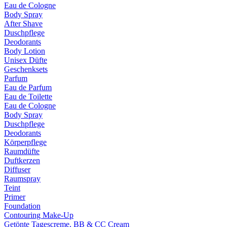
Eau de Cologne
Body Spray
After Shave
Duschpflege
Deodorants
Body Lotion
Unisex Düfte
Geschenksets
Parfum
Eau de Parfum
Eau de Toilette
Eau de Cologne
Body Spray
Duschpflege
Deodorants
Körperpflege
Raumdüfte
Duftkerzen
Diffuser
Raumspray
Teint
Primer
Foundation
Contouring Make-Up
Getönte Tagescreme, BB & CC Cream