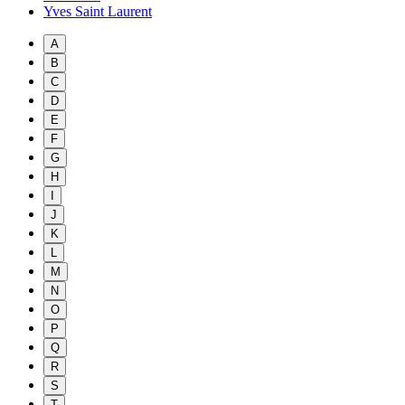
Yves Saint Laurent
A
B
C
D
E
F
G
H
I
J
K
L
M
N
O
P
Q
R
S
T