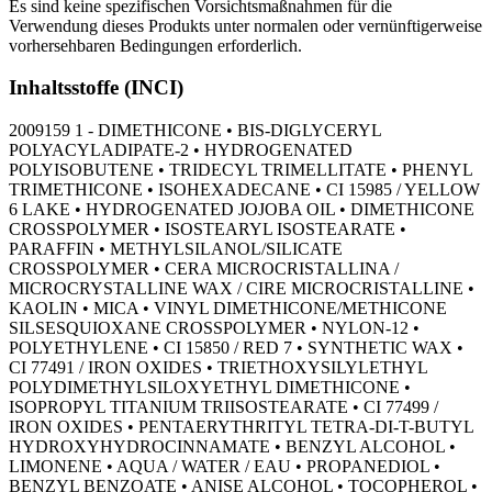
Es sind keine spezifischen Vorsichtsmaßnahmen für die
Verwendung dieses Produkts unter normalen oder vernünftigerweise
vorhersehbaren Bedingungen erforderlich.
Inhaltsstoffe (INCI)
2009159 1 - DIMETHICONE • BIS-DIGLYCERYL
POLYACYLADIPATE-2 • HYDROGENATED
POLYISOBUTENE • TRIDECYL TRIMELLITATE • PHENYL
TRIMETHICONE • ISOHEXADECANE • CI 15985 / YELLOW
6 LAKE • HYDROGENATED JOJOBA OIL • DIMETHICONE
CROSSPOLYMER • ISOSTEARYL ISOSTEARATE •
PARAFFIN • METHYLSILANOL/SILICATE
CROSSPOLYMER • CERA MICROCRISTALLINA /
MICROCRYSTALLINE WAX / CIRE MICROCRISTALLINE •
KAOLIN • MICA • VINYL DIMETHICONE/METHICONE
SILSESQUIOXANE CROSSPOLYMER • NYLON-12 •
POLYETHYLENE • CI 15850 / RED 7 • SYNTHETIC WAX •
CI 77491 / IRON OXIDES • TRIETHOXYSILYLETHYL
POLYDIMETHYLSILOXYETHYL DIMETHICONE •
ISOPROPYL TITANIUM TRIISOSTEARATE • CI 77499 /
IRON OXIDES • PENTAERYTHRITYL TETRA-DI-T-BUTYL
HYDROXYHYDROCINNAMATE • BENZYL ALCOHOL •
LIMONENE • AQUA / WATER / EAU • PROPANEDIOL •
BENZYL BENZOATE • ANISE ALCOHOL • TOCOPHEROL •