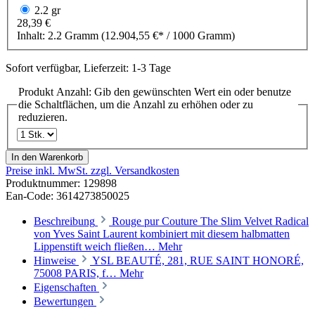
2.2 gr
28,39 €
Inhalt:
2.2 Gramm
(12.904,55 €* / 1000 Gramm)
Sofort verfügbar, Lieferzeit: 1-3 Tage
Produkt Anzahl: Gib den gewünschten Wert ein oder benutze
die Schaltflächen, um die Anzahl zu erhöhen oder zu
reduzieren.
In den Warenkorb
Preise inkl. MwSt. zzgl. Versandkosten
Produktnummer:
129898
Ean-Code: 3614273850025
Beschreibung
Rouge pur Couture The Slim Velvet Radical
von Yves Saint Laurent kombiniert mit diesem halbmatten
Lippenstift weich fließen…
Mehr
Hinweise
YSL BEAUTÉ, 281, RUE SAINT HONORÉ,
75008 PARIS, f…
Mehr
Eigenschaften
Bewertungen