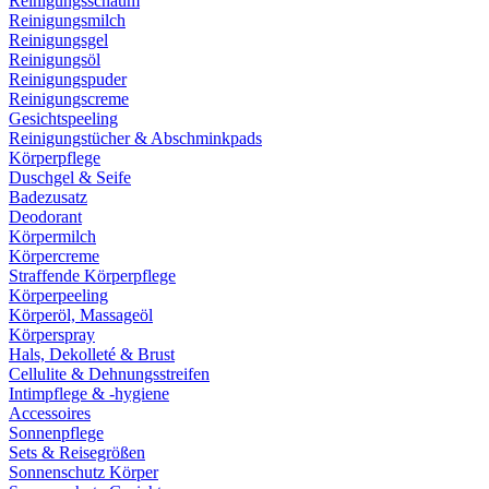
Reinigungsschaum
Reinigungsmilch
Reinigungsgel
Reinigungsöl
Reinigungspuder
Reinigungscreme
Gesichtspeeling
Reinigungstücher & Abschminkpads
Körperpflege
Duschgel & Seife
Badezusatz
Deodorant
Körpermilch
Körpercreme
Straffende Körperpflege
Körperpeeling
Körperöl, Massageöl
Körperspray
Hals, Dekolleté & Brust
Cellulite & Dehnungsstreifen
Intimpflege & -hygiene
Accessoires
Sonnenpflege
Sets & Reisegrößen
Sonnenschutz Körper