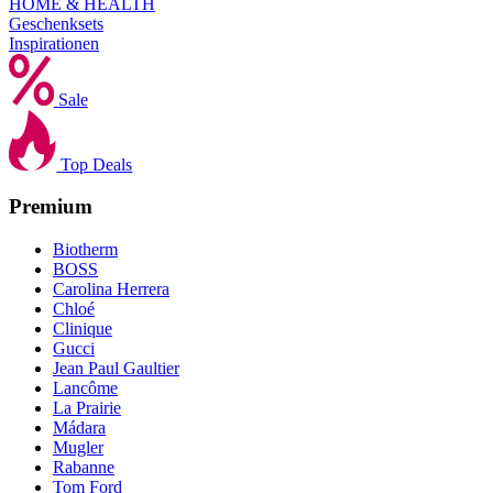
HOME & HEALTH
Geschenksets
Inspirationen
Sale
Top Deals
Premium
Biotherm
BOSS
Carolina Herrera
Chloé
Clinique
Gucci
Jean Paul Gaultier
Lancôme
La Prairie
Mádara
Mugler
Rabanne
Tom Ford