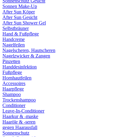
Sonnenschutz Gesicht
Sonnen Make-Up
After Sun Köper
After Sun Gesicht
After Sun Shower Gel
Selbstbräuner
Hand & Fußpflege
Handcreme
Nagelfeilen
Nagelscheren, Hautscheren
Nagelzwicker & Zangen
Pinzetten
Handdesinfektion
Fußpflege
Hornhautfeilen
Accessoires
Haarpflege
Shampoo
Trockenshampoo
Conditioner
Leave-In-Conditioner
Haarkur & -maske
Haaröle & -seren
gegen Haarausfall
Sonnenschutz