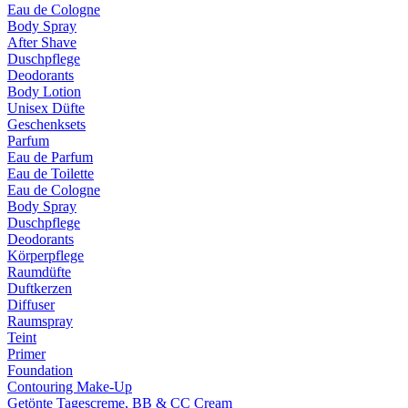
Eau de Cologne
Body Spray
After Shave
Duschpflege
Deodorants
Body Lotion
Unisex Düfte
Geschenksets
Parfum
Eau de Parfum
Eau de Toilette
Eau de Cologne
Body Spray
Duschpflege
Deodorants
Körperpflege
Raumdüfte
Duftkerzen
Diffuser
Raumspray
Teint
Primer
Foundation
Contouring Make-Up
Getönte Tagescreme, BB & CC Cream