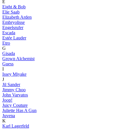
E
Eight & Bob
Elie Saab
Elizabeth Arden
Embryolisse
Engelsrufer
Escada
Estée Lauder
Etro
G
Gisada
Grown Alchemist
Guess
I
Issey Miyake
J
Jil Sander
Jimmy Choo
John Varvatos
Joop!
Juicy Couture
Juliette Has A Gun
Juvena
K
Karl Lagerfeld