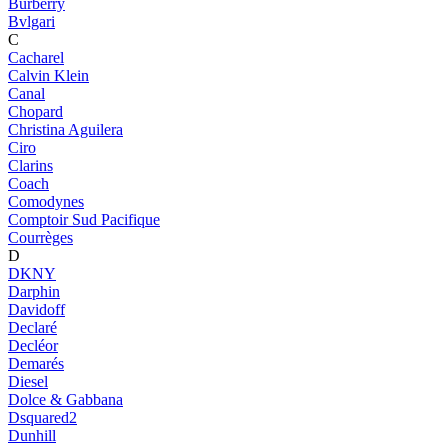
Burberry
Bvlgari
C
Cacharel
Calvin Klein
Canal
Chopard
Christina Aguilera
Ciro
Clarins
Coach
Comodynes
Comptoir Sud Pacifique
Courrèges
D
DKNY
Darphin
Davidoff
Declaré
Decléor
Demarés
Diesel
Dolce & Gabbana
Dsquared2
Dunhill