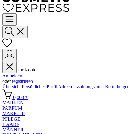
Ihr Konto
Anmelden
oder
registrieren
Übersicht
Persönliches Profil
Adressen
Zahlungsarten
Bestellungen
0,00 €*
MARKEN
PARFUM
MAKE-UP
PFLEGE
HAARE
MÄNNER