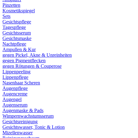
Pinzetten
Kosmetikspiegel
Sets
Gesichtspflege
Tagespflege
Gesichtsserum
Gesichtsmaske
Nachtpflege
Ampullen & Kur
gegen Pickel, Akne & Unreinheiten
gegen Pigmentflecken
gegen Rötungen & Couperose
Lippenpeeling
Lippenpflege
Nasenhaar Scheren
Augenpflege
Augencreme
Augengel
Augenserum
Augenmaske & Pads
Wimpernwachstumsserum
Gesichtsreinigung
Gesichtswasser, Tonic & Lotion
Mizellenwasser