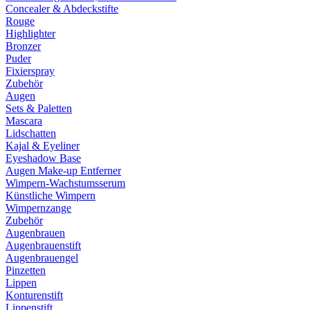
Concealer & Abdeckstifte
Rouge
Highlighter
Bronzer
Puder
Fixierspray
Zubehör
Augen
Sets & Paletten
Mascara
Lidschatten
Kajal & Eyeliner
Eyeshadow Base
Augen Make-up Entferner
Wimpern-Wachstumsserum
Künstliche Wimpern
Wimpernzange
Zubehör
Augenbrauen
Augenbrauenstift
Augenbrauengel
Pinzetten
Lippen
Konturenstift
Lippenstift