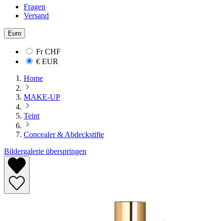
Fragen
Versand
Euro
Fr
CHF
€
EUR
Home
MAKE-UP
Teint
Concealer & Abdeckstifte
Bildergalerie überspringen