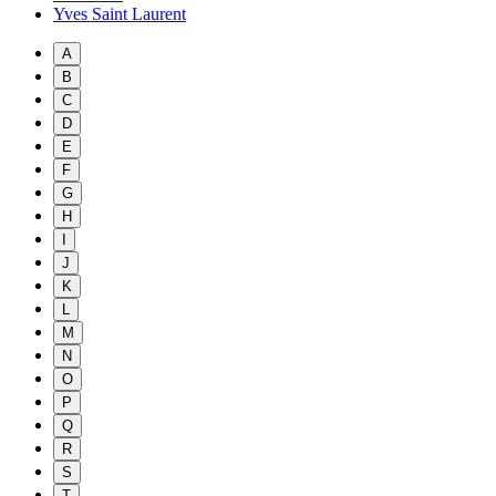
Yves Saint Laurent
A
B
C
D
E
F
G
H
I
J
K
L
M
N
O
P
Q
R
S
T