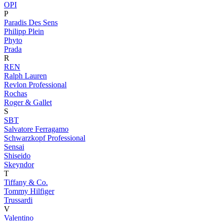
OPI
P
Paradis Des Sens
Philipp Plein
Phyto
Prada
R
REN
Ralph Lauren
Revlon Professional
Rochas
Roger & Gallet
S
SBT
Salvatore Ferragamo
Schwarzkopf Professional
Sensai
Shiseido
Skeyndor
T
Tiffany & Co.
Tommy Hilfiger
Trussardi
V
Valentino