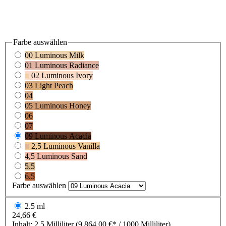
Farbe
auswählen
00 Luminous Milk
01 Luminous Radiance
02 Luminous Ivory
03 Light Peach
04
05 Luminous Honey
06
07
09 Luminous Acacia
2,5 Luminous Vanilla
4,5 Luminous Sand
5.5
6.5
Farbe
auswählen
2.5 ml
24,66 €
Inhalt:
2.5 Milliliter
(9.864,00 €* / 1000 Milliliter)