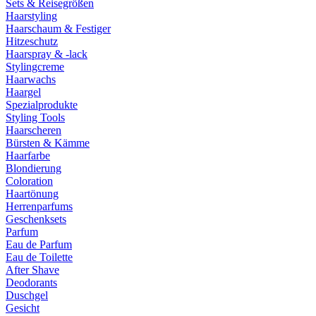
Sets & Reisegrößen
Haarstyling
Haarschaum & Festiger
Hitzeschutz
Haarspray & -lack
Stylingcreme
Haarwachs
Haargel
Spezialprodukte
Styling Tools
Haarscheren
Bürsten & Kämme
Haarfarbe
Blondierung
Coloration
Haartönung
Herrenparfums
Geschenksets
Parfum
Eau de Parfum
Eau de Toilette
After Shave
Deodorants
Duschgel
Gesicht