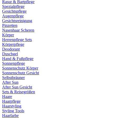
Rasur & Bartpflege
Spezialpflege
Gesichtspflege
Augenpflege
Gesichtsreinigung
Pinzetten
Nasenhaar Scheren
Körper
Herrenpflege Sets
Körperpflege
Deodorant
Duschgel
Hand & Fußpflege
Sonnenpflege
Sonnenschutz Körper
Sonnenschutz Gesicht
Selbstbräuner
After Sun
After Sun Gesicht
Sets & Reisegrößen
Haare
Haarpflege
Haarstyling
Styling Tools
Haarfarbe