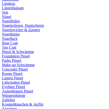
Lipgloss
Lippenbalsam
Sets
Nägel
Nagelfeilen
Nagelscheren, Hautscheren
Nagelzwicker & Zangen
Nagelhärter
Nagellack
Base Coat
Top Coat
Pinsel & Schwämme
Foundation Pinsel
Puder Pinsel
Make-up Schwämme
Concealer Pinsel
Rouge Pinsel
Lippen Pinsel
Lidschatten Pinsel
Eyeliner Pinsel
Augenbrauen Pinsel
Wimpernbürste
Zubehör
Kosmetiktaschen & -koffer
Anspitzer