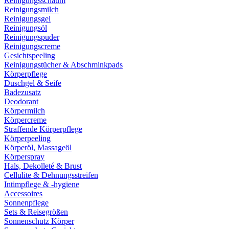
Reinigungsschaum
Reinigungsmilch
Reinigungsgel
Reinigungsöl
Reinigungspuder
Reinigungscreme
Gesichtspeeling
Reinigungstücher & Abschminkpads
Körperpflege
Duschgel & Seife
Badezusatz
Deodorant
Körpermilch
Körpercreme
Straffende Körperpflege
Körperpeeling
Körperöl, Massageöl
Körperspray
Hals, Dekolleté & Brust
Cellulite & Dehnungsstreifen
Intimpflege & -hygiene
Accessoires
Sonnenpflege
Sets & Reisegrößen
Sonnenschutz Körper