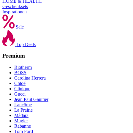
HOME & HEALTH
Geschenksets
Inspirationen
Sale
Top Deals
Premium
Biotherm
BOSS
Carolina Herrera
Chloé
Clinique
Gucci
Jean Paul Gaultier
Lancôme
La Prairie
Mádara
Mugler
Rabanne
Tom Ford