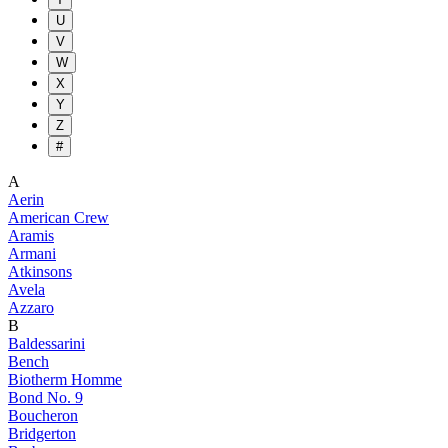
U
V
W
X
Y
Z
#
A
Aerin
American Crew
Aramis
Armani
Atkinsons
Avela
Azzaro
B
Baldessarini
Bench
Biotherm Homme
Bond No. 9
Boucheron
Bridgerton