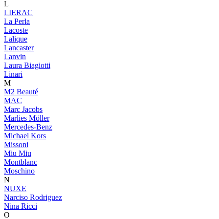
L
LIERAC
La Perla
Lacoste
Lalique
Lancaster
Lanvin
Laura Biagiotti
Linari
M
M2 Beauté
MAC
Marc Jacobs
Marlies Möller
Mercedes-Benz
Michael Kors
Missoni
Miu Miu
Montblanc
Moschino
N
NUXE
Narciso Rodriguez
Nina Ricci
O