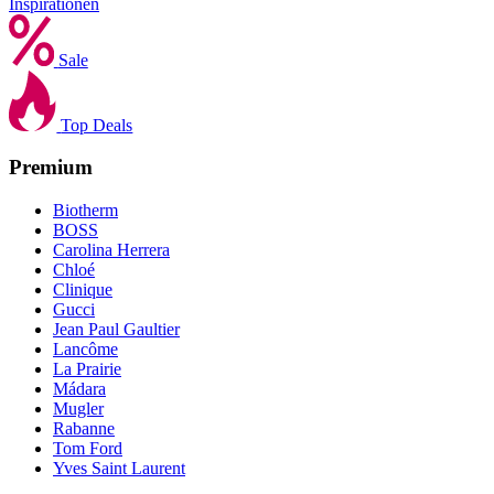
Inspirationen
Sale
Top Deals
Premium
Biotherm
BOSS
Carolina Herrera
Chloé
Clinique
Gucci
Jean Paul Gaultier
Lancôme
La Prairie
Mádara
Mugler
Rabanne
Tom Ford
Yves Saint Laurent