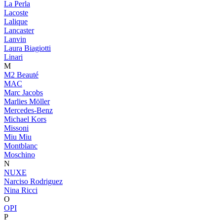
La Perla
Lacoste
Lalique
Lancaster
Lanvin
Laura Biagiotti
Linari
M
M2 Beauté
MAC
Marc Jacobs
Marlies Möller
Mercedes-Benz
Michael Kors
Missoni
Miu Miu
Montblanc
Moschino
N
NUXE
Narciso Rodriguez
Nina Ricci
O
OPI
P