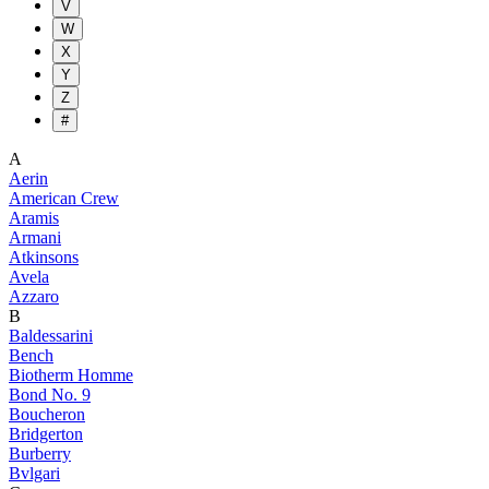
V
W
X
Y
Z
#
A
Aerin
American Crew
Aramis
Armani
Atkinsons
Avela
Azzaro
B
Baldessarini
Bench
Biotherm Homme
Bond No. 9
Boucheron
Bridgerton
Burberry
Bvlgari