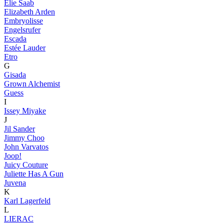
Elie Saab
Elizabeth Arden
Embryolisse
Engelsrufer
Escada
Estée Lauder
Etro
G
Gisada
Grown Alchemist
Guess
I
Issey Miyake
J
Jil Sander
Jimmy Choo
John Varvatos
Joop!
Juicy Couture
Juliette Has A Gun
Juvena
K
Karl Lagerfeld
L
LIERAC