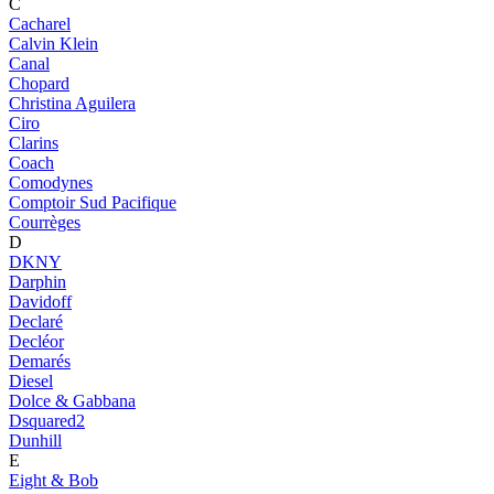
C
Cacharel
Calvin Klein
Canal
Chopard
Christina Aguilera
Ciro
Clarins
Coach
Comodynes
Comptoir Sud Pacifique
Courrèges
D
DKNY
Darphin
Davidoff
Declaré
Decléor
Demarés
Diesel
Dolce & Gabbana
Dsquared2
Dunhill
E
Eight & Bob