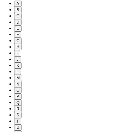
A
B
C
D
E
F
G
H
I
J
K
L
M
N
O
P
Q
R
S
T
U