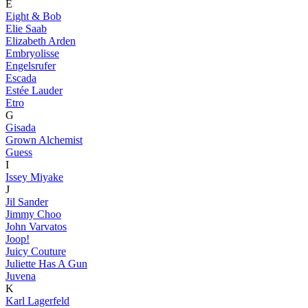
E
Eight & Bob
Elie Saab
Elizabeth Arden
Embryolisse
Engelsrufer
Escada
Estée Lauder
Etro
G
Gisada
Grown Alchemist
Guess
I
Issey Miyake
J
Jil Sander
Jimmy Choo
John Varvatos
Joop!
Juicy Couture
Juliette Has A Gun
Juvena
K
Karl Lagerfeld