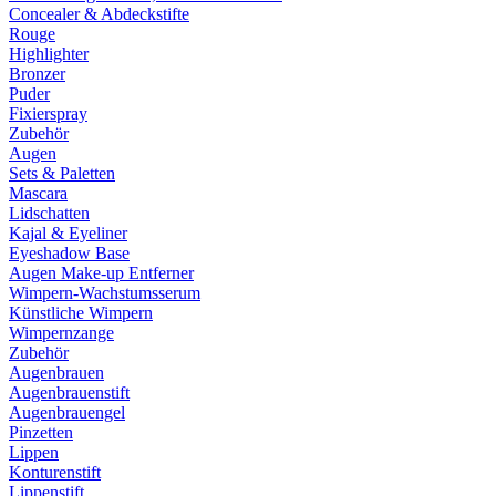
Concealer & Abdeckstifte
Rouge
Highlighter
Bronzer
Puder
Fixierspray
Zubehör
Augen
Sets & Paletten
Mascara
Lidschatten
Kajal & Eyeliner
Eyeshadow Base
Augen Make-up Entferner
Wimpern-Wachstumsserum
Künstliche Wimpern
Wimpernzange
Zubehör
Augenbrauen
Augenbrauenstift
Augenbrauengel
Pinzetten
Lippen
Konturenstift
Lippenstift