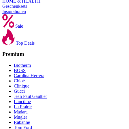
HOME & HEALTH
Geschenksets
Inspirationen
Sale
Top Deals
Premium
Biotherm
BOSS
Carolina Herrera
Chloé
Clinique
Gucci
Jean Paul Gaultier
Lancôme
La Prairie
Mádara
Mugler
Rabanne
Tom Ford