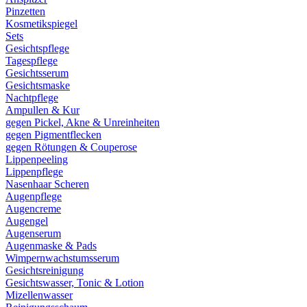
Pinzetten
Kosmetikspiegel
Sets
Gesichtspflege
Tagespflege
Gesichtsserum
Gesichtsmaske
Nachtpflege
Ampullen & Kur
gegen Pickel, Akne & Unreinheiten
gegen Pigmentflecken
gegen Rötungen & Couperose
Lippenpeeling
Lippenpflege
Nasenhaar Scheren
Augenpflege
Augencreme
Augengel
Augenserum
Augenmaske & Pads
Wimpernwachstumsserum
Gesichtsreinigung
Gesichtswasser, Tonic & Lotion
Mizellenwasser