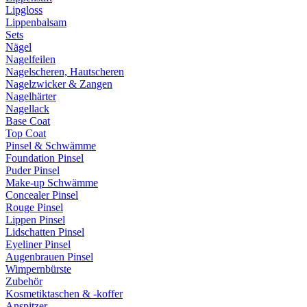
Lipgloss
Lippenbalsam
Sets
Nägel
Nagelfeilen
Nagelscheren, Hautscheren
Nagelzwicker & Zangen
Nagelhärter
Nagellack
Base Coat
Top Coat
Pinsel & Schwämme
Foundation Pinsel
Puder Pinsel
Make-up Schwämme
Concealer Pinsel
Rouge Pinsel
Lippen Pinsel
Lidschatten Pinsel
Eyeliner Pinsel
Augenbrauen Pinsel
Wimpernbürste
Zubehör
Kosmetiktaschen & -koffer
Anspitzer