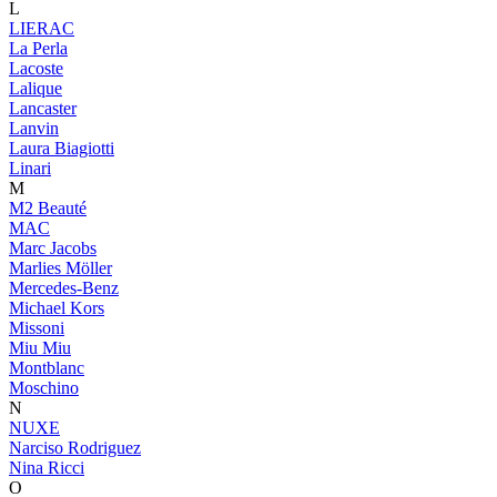
L
LIERAC
La Perla
Lacoste
Lalique
Lancaster
Lanvin
Laura Biagiotti
Linari
M
M2 Beauté
MAC
Marc Jacobs
Marlies Möller
Mercedes-Benz
Michael Kors
Missoni
Miu Miu
Montblanc
Moschino
N
NUXE
Narciso Rodriguez
Nina Ricci
O