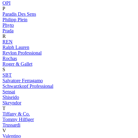
OPI
P
Paradis Des Sens
Philipp Plein
Phyto
Prada
R
REN
Ralph Lauren
Revlon Professional
Rochas
Roger & Gallet
S
SBT
Salvatore Ferragamo
Schwarzkopf Professional
Sensai
Shiseido
Skeyndor
T
Tiffany & Co.
Tommy Hilfiger
Trussardi
V
Valentino