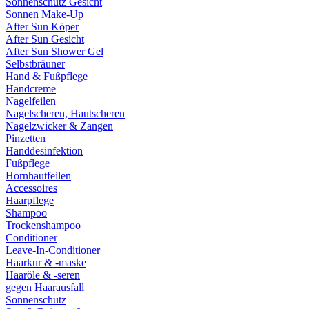
Sonnenschutz Gesicht
Sonnen Make-Up
After Sun Köper
After Sun Gesicht
After Sun Shower Gel
Selbstbräuner
Hand & Fußpflege
Handcreme
Nagelfeilen
Nagelscheren, Hautscheren
Nagelzwicker & Zangen
Pinzetten
Handdesinfektion
Fußpflege
Hornhautfeilen
Accessoires
Haarpflege
Shampoo
Trockenshampoo
Conditioner
Leave-In-Conditioner
Haarkur & -maske
Haaröle & -seren
gegen Haarausfall
Sonnenschutz