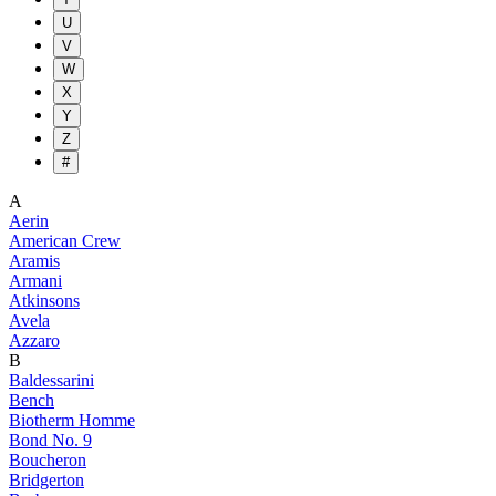
U
V
W
X
Y
Z
#
A
Aerin
American Crew
Aramis
Armani
Atkinsons
Avela
Azzaro
B
Baldessarini
Bench
Biotherm Homme
Bond No. 9
Boucheron
Bridgerton