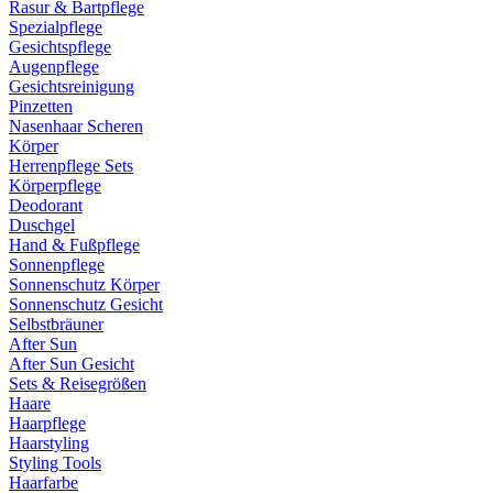
Rasur & Bartpflege
Spezialpflege
Gesichtspflege
Augenpflege
Gesichtsreinigung
Pinzetten
Nasenhaar Scheren
Körper
Herrenpflege Sets
Körperpflege
Deodorant
Duschgel
Hand & Fußpflege
Sonnenpflege
Sonnenschutz Körper
Sonnenschutz Gesicht
Selbstbräuner
After Sun
After Sun Gesicht
Sets & Reisegrößen
Haare
Haarpflege
Haarstyling
Styling Tools
Haarfarbe