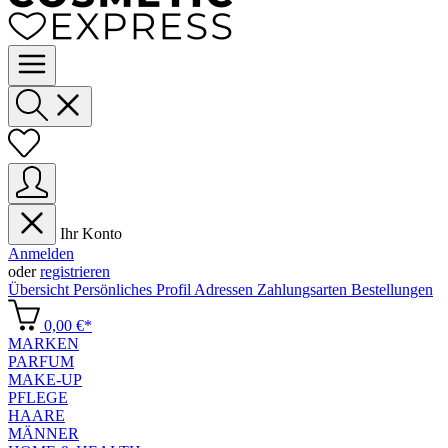
Ihr Konto
Anmelden
oder
registrieren
Übersicht
Persönliches Profil
Adressen
Zahlungsarten
Bestellungen
0,00 €*
MARKEN
PARFUM
MAKE-UP
PFLEGE
HAARE
MÄNNER