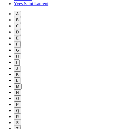
Yves Saint Laurent
A
B
C
D
E
F
G
H
I
J
K
L
M
N
O
P
Q
R
S
T