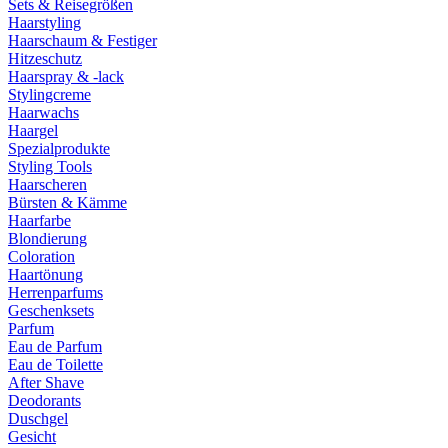
Sets & Reisegrößen
Haarstyling
Haarschaum & Festiger
Hitzeschutz
Haarspray & -lack
Stylingcreme
Haarwachs
Haargel
Spezialprodukte
Styling Tools
Haarscheren
Bürsten & Kämme
Haarfarbe
Blondierung
Coloration
Haartönung
Herrenparfums
Geschenksets
Parfum
Eau de Parfum
Eau de Toilette
After Shave
Deodorants
Duschgel
Gesicht