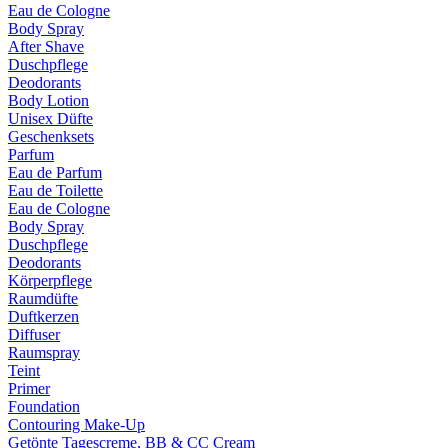
Eau de Cologne
Body Spray
After Shave
Duschpflege
Deodorants
Body Lotion
Unisex Düfte
Geschenksets
Parfum
Eau de Parfum
Eau de Toilette
Eau de Cologne
Body Spray
Duschpflege
Deodorants
Körperpflege
Raumdüfte
Duftkerzen
Diffuser
Raumspray
Teint
Primer
Foundation
Contouring Make-Up
Getönte Tagescreme, BB & CC Cream