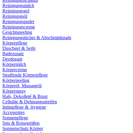
Reinigungsschaum
Reinigungsmilch
Reinigungsgel
Reinigungsöl
Reinigungspuder
Reinigungscreme
Gesichtspeeling
Reinigungstücher & Abschminkpads
Körperpflege
Duschgel & Seife
Badezusatz
Deodorant
Körpermilch
Körpercreme
Straffende Körperpflege
Körperpeeling
Körperöl, Massageöl
Körperspray
Hals, Dekolleté & Brust
Cellulite & Dehnungsstreifen
Intimpflege & -hygiene
Accessoires
Sonnenpflege
Sets & Reisegrößen
Sonnenschutz Körper