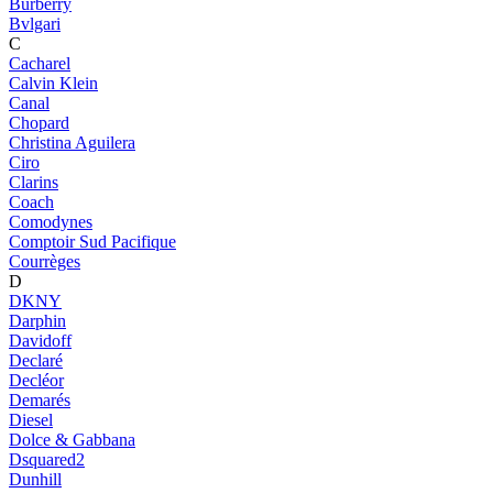
Burberry
Bvlgari
C
Cacharel
Calvin Klein
Canal
Chopard
Christina Aguilera
Ciro
Clarins
Coach
Comodynes
Comptoir Sud Pacifique
Courrèges
D
DKNY
Darphin
Davidoff
Declaré
Decléor
Demarés
Diesel
Dolce & Gabbana
Dsquared2
Dunhill