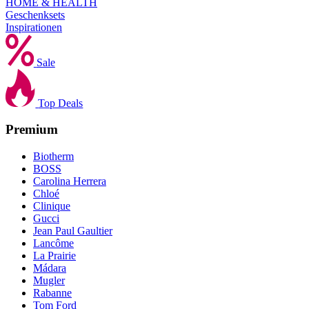
HOME & HEALTH
Geschenksets
Inspirationen
Sale
Top Deals
Premium
Biotherm
BOSS
Carolina Herrera
Chloé
Clinique
Gucci
Jean Paul Gaultier
Lancôme
La Prairie
Mádara
Mugler
Rabanne
Tom Ford