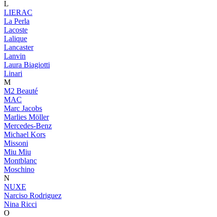
L
LIERAC
La Perla
Lacoste
Lalique
Lancaster
Lanvin
Laura Biagiotti
Linari
M
M2 Beauté
MAC
Marc Jacobs
Marlies Möller
Mercedes-Benz
Michael Kors
Missoni
Miu Miu
Montblanc
Moschino
N
NUXE
Narciso Rodriguez
Nina Ricci
O