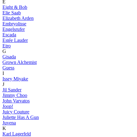
E
Eight & Bob
Elie Saab
Elizabeth Arden
Embryolisse
Engelsrufer
Escada
Estée Lauder
Etro
G
Gisada
Grown Alchemist
Guess
I
Issey Miyake
J
Jil Sander
Jimmy Choo
John Varvatos
Joop!
Juicy Couture
Juliette Has A Gun
Juvena
K
Karl Lagerfeld