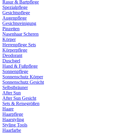
Rasur & Bartpflege
Spezialpflege
Gesichtspflege
Augenpflege
Gesichtsreinigung
Pinzetten
Nasenhaar Scheren
Körper
Herrenpflege Sets
Körperpflege
Deodorant
Duschgel
Hand & Fußpflege
Sonnenpflege
Sonnenschutz Körper
Sonnenschutz Gesicht
Selbstbräuner
After Sun
After Sun Gesicht
Sets & Reisegrößen
Haare
Haarpflege
Haarstyling
Styling Tools
Haarfarbe