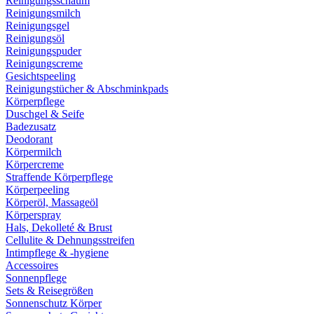
Reinigungsschaum
Reinigungsmilch
Reinigungsgel
Reinigungsöl
Reinigungspuder
Reinigungscreme
Gesichtspeeling
Reinigungstücher & Abschminkpads
Körperpflege
Duschgel & Seife
Badezusatz
Deodorant
Körpermilch
Körpercreme
Straffende Körperpflege
Körperpeeling
Körperöl, Massageöl
Körperspray
Hals, Dekolleté & Brust
Cellulite & Dehnungsstreifen
Intimpflege & -hygiene
Accessoires
Sonnenpflege
Sets & Reisegrößen
Sonnenschutz Körper