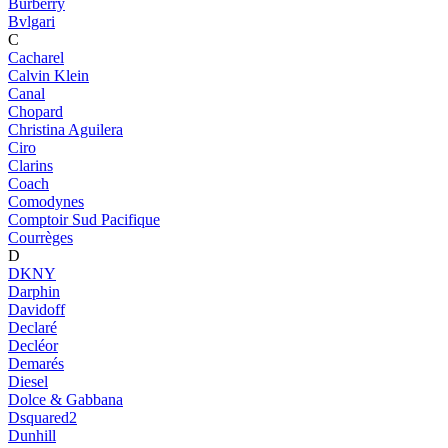
Burberry
Bvlgari
C
Cacharel
Calvin Klein
Canal
Chopard
Christina Aguilera
Ciro
Clarins
Coach
Comodynes
Comptoir Sud Pacifique
Courrèges
D
DKNY
Darphin
Davidoff
Declaré
Decléor
Demarés
Diesel
Dolce & Gabbana
Dsquared2
Dunhill