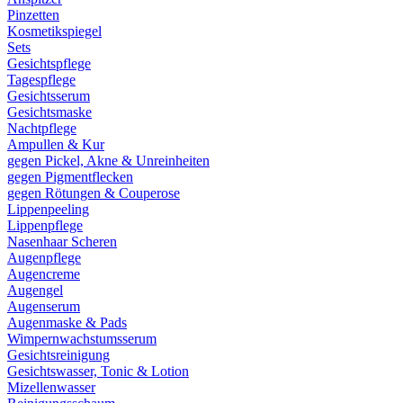
Pinzetten
Kosmetikspiegel
Sets
Gesichtspflege
Tagespflege
Gesichtsserum
Gesichtsmaske
Nachtpflege
Ampullen & Kur
gegen Pickel, Akne & Unreinheiten
gegen Pigmentflecken
gegen Rötungen & Couperose
Lippenpeeling
Lippenpflege
Nasenhaar Scheren
Augenpflege
Augencreme
Augengel
Augenserum
Augenmaske & Pads
Wimpernwachstumsserum
Gesichtsreinigung
Gesichtswasser, Tonic & Lotion
Mizellenwasser