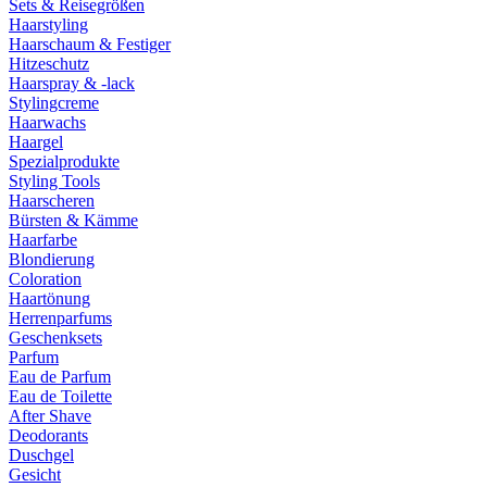
Sets & Reisegrößen
Haarstyling
Haarschaum & Festiger
Hitzeschutz
Haarspray & -lack
Stylingcreme
Haarwachs
Haargel
Spezialprodukte
Styling Tools
Haarscheren
Bürsten & Kämme
Haarfarbe
Blondierung
Coloration
Haartönung
Herrenparfums
Geschenksets
Parfum
Eau de Parfum
Eau de Toilette
After Shave
Deodorants
Duschgel
Gesicht