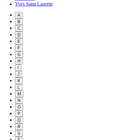
Yves Saint Laurent
A
B
C
D
E
F
G
H
I
J
K
L
M
N
O
P
Q
R
S
T