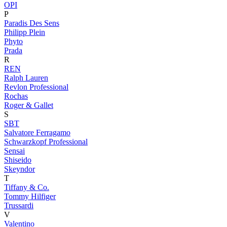
OPI
P
Paradis Des Sens
Philipp Plein
Phyto
Prada
R
REN
Ralph Lauren
Revlon Professional
Rochas
Roger & Gallet
S
SBT
Salvatore Ferragamo
Schwarzkopf Professional
Sensai
Shiseido
Skeyndor
T
Tiffany & Co.
Tommy Hilfiger
Trussardi
V
Valentino