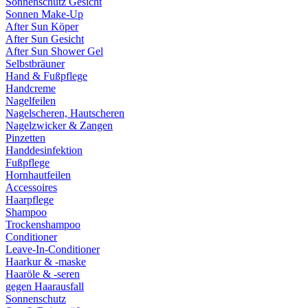
Sonnenschutz Gesicht
Sonnen Make-Up
After Sun Köper
After Sun Gesicht
After Sun Shower Gel
Selbstbräuner
Hand & Fußpflege
Handcreme
Nagelfeilen
Nagelscheren, Hautscheren
Nagelzwicker & Zangen
Pinzetten
Handdesinfektion
Fußpflege
Hornhautfeilen
Accessoires
Haarpflege
Shampoo
Trockenshampoo
Conditioner
Leave-In-Conditioner
Haarkur & -maske
Haaröle & -seren
gegen Haarausfall
Sonnenschutz