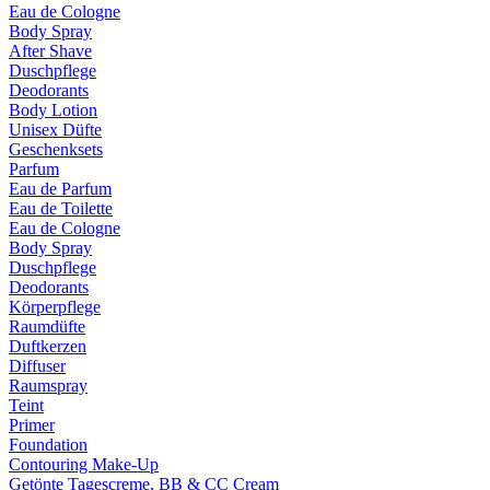
Eau de Cologne
Body Spray
After Shave
Duschpflege
Deodorants
Body Lotion
Unisex Düfte
Geschenksets
Parfum
Eau de Parfum
Eau de Toilette
Eau de Cologne
Body Spray
Duschpflege
Deodorants
Körperpflege
Raumdüfte
Duftkerzen
Diffuser
Raumspray
Teint
Primer
Foundation
Contouring Make-Up
Getönte Tagescreme, BB & CC Cream