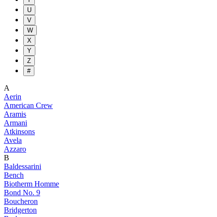
U
V
W
X
Y
Z
#
A
Aerin
American Crew
Aramis
Armani
Atkinsons
Avela
Azzaro
B
Baldessarini
Bench
Biotherm Homme
Bond No. 9
Boucheron
Bridgerton