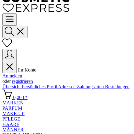
Ihr Konto
Anmelden
oder
registrieren
Übersicht
Persönliches Profil
Adressen
Zahlungsarten
Bestellungen
0,00 €*
MARKEN
PARFUM
MAKE-UP
PFLEGE
HAARE
MÄNNER