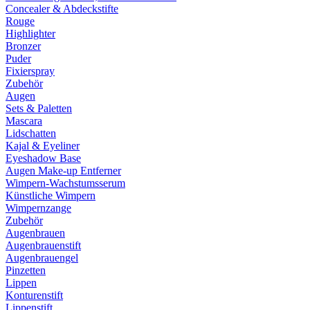
Concealer & Abdeckstifte
Rouge
Highlighter
Bronzer
Puder
Fixierspray
Zubehör
Augen
Sets & Paletten
Mascara
Lidschatten
Kajal & Eyeliner
Eyeshadow Base
Augen Make-up Entferner
Wimpern-Wachstumsserum
Künstliche Wimpern
Wimpernzange
Zubehör
Augenbrauen
Augenbrauenstift
Augenbrauengel
Pinzetten
Lippen
Konturenstift
Lippenstift