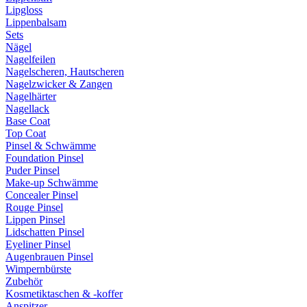
Lipgloss
Lippenbalsam
Sets
Nägel
Nagelfeilen
Nagelscheren, Hautscheren
Nagelzwicker & Zangen
Nagelhärter
Nagellack
Base Coat
Top Coat
Pinsel & Schwämme
Foundation Pinsel
Puder Pinsel
Make-up Schwämme
Concealer Pinsel
Rouge Pinsel
Lippen Pinsel
Lidschatten Pinsel
Eyeliner Pinsel
Augenbrauen Pinsel
Wimpernbürste
Zubehör
Kosmetiktaschen & -koffer
Anspitzer