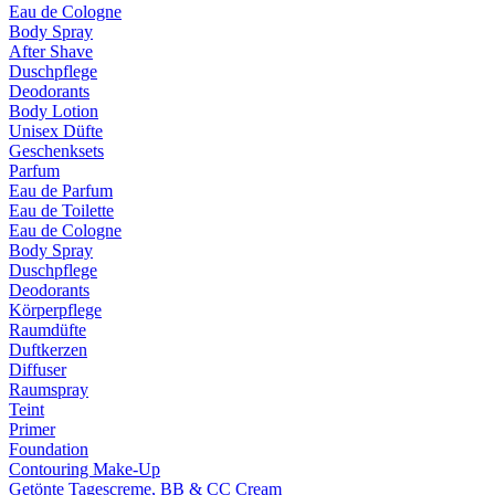
Eau de Cologne
Body Spray
After Shave
Duschpflege
Deodorants
Body Lotion
Unisex Düfte
Geschenksets
Parfum
Eau de Parfum
Eau de Toilette
Eau de Cologne
Body Spray
Duschpflege
Deodorants
Körperpflege
Raumdüfte
Duftkerzen
Diffuser
Raumspray
Teint
Primer
Foundation
Contouring Make-Up
Getönte Tagescreme, BB & CC Cream