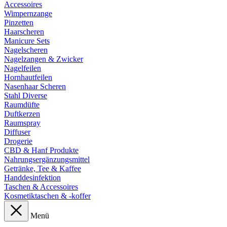
Accessoires
Wimpernzange
Pinzetten
Haarscheren
Manicure Sets
Nagelscheren
Nagelzangen & Zwicker
Nagelfeilen
Hornhautfeilen
Nasenhaar Scheren
Stahl Diverse
Raumdüfte
Duftkerzen
Raumspray
Diffuser
Drogerie
CBD & Hanf Produkte
Nahrungsergänzungsmittel
Getränke, Tee & Kaffee
Handdesinfektion
Taschen & Accessoires
Kosmetiktaschen & -koffer
Menü