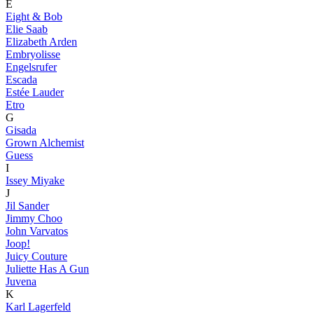
E
Eight & Bob
Elie Saab
Elizabeth Arden
Embryolisse
Engelsrufer
Escada
Estée Lauder
Etro
G
Gisada
Grown Alchemist
Guess
I
Issey Miyake
J
Jil Sander
Jimmy Choo
John Varvatos
Joop!
Juicy Couture
Juliette Has A Gun
Juvena
K
Karl Lagerfeld