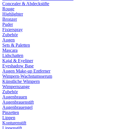
Concealer & Abdeckstifte
Rouge
Highlighter
Bronzer
Puder
Fixierspray
Zubehör
Augen
Sets & Paletten
Mascara
Lidschatten
Kajal & Eyeliner
Eyeshadow Base
Augen Make-up Entferner
Wimpern-Wachstumsserum
Künstliche Wimpern
Wimpernzange
Zubehör
Augenbrauen
Augenbrauenstift
Augenbrauengel
Pinzetten
Lippen
Konturenstift
Lippenstift