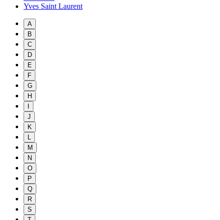
Yves Saint Laurent
A
B
C
D
E
F
G
H
I
J
K
L
M
N
O
P
Q
R
S
T