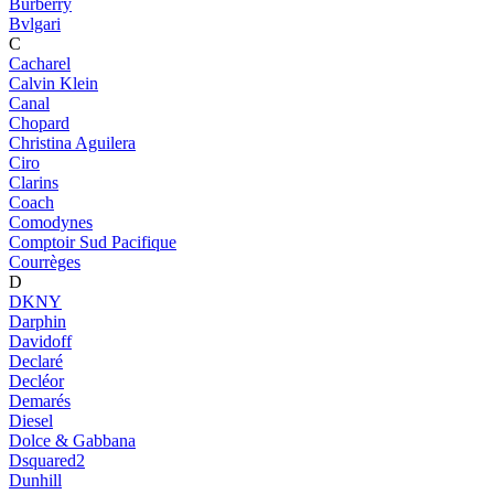
Burberry
Bvlgari
C
Cacharel
Calvin Klein
Canal
Chopard
Christina Aguilera
Ciro
Clarins
Coach
Comodynes
Comptoir Sud Pacifique
Courrèges
D
DKNY
Darphin
Davidoff
Declaré
Decléor
Demarés
Diesel
Dolce & Gabbana
Dsquared2
Dunhill