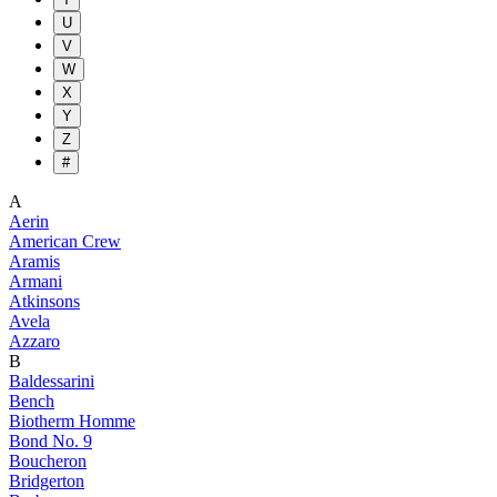
U
V
W
X
Y
Z
#
A
Aerin
American Crew
Aramis
Armani
Atkinsons
Avela
Azzaro
B
Baldessarini
Bench
Biotherm Homme
Bond No. 9
Boucheron
Bridgerton