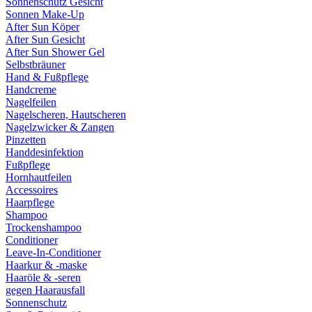
Sonnenschutz Gesicht
Sonnen Make-Up
After Sun Köper
After Sun Gesicht
After Sun Shower Gel
Selbstbräuner
Hand & Fußpflege
Handcreme
Nagelfeilen
Nagelscheren, Hautscheren
Nagelzwicker & Zangen
Pinzetten
Handdesinfektion
Fußpflege
Hornhautfeilen
Accessoires
Haarpflege
Shampoo
Trockenshampoo
Conditioner
Leave-In-Conditioner
Haarkur & -maske
Haaröle & -seren
gegen Haarausfall
Sonnenschutz