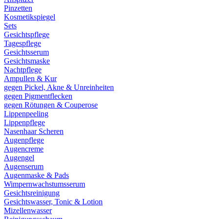
Pinzetten
Kosmetikspiegel
Sets
Gesichtspflege
Tagespflege
Gesichtsserum
Gesichtsmaske
Nachtpflege
Ampullen & Kur
gegen Pickel, Akne & Unreinheiten
gegen Pigmentflecken
gegen Rötungen & Couperose
Lippenpeeling
Lippenpflege
Nasenhaar Scheren
Augenpflege
Augencreme
Augengel
Augenserum
Augenmaske & Pads
Wimpernwachstumsserum
Gesichtsreinigung
Gesichtswasser, Tonic & Lotion
Mizellenwasser