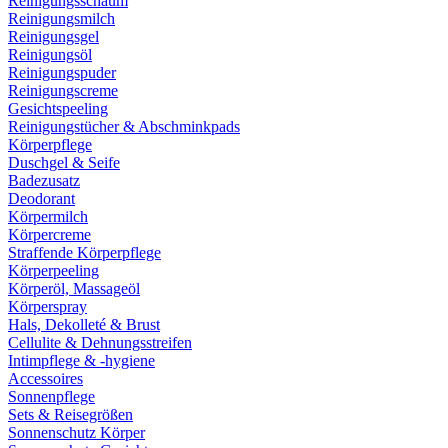
Reinigungsschaum
Reinigungsmilch
Reinigungsgel
Reinigungsöl
Reinigungspuder
Reinigungscreme
Gesichtspeeling
Reinigungstücher & Abschminkpads
Körperpflege
Duschgel & Seife
Badezusatz
Deodorant
Körpermilch
Körpercreme
Straffende Körperpflege
Körperpeeling
Körperöl, Massageöl
Körperspray
Hals, Dekolleté & Brust
Cellulite & Dehnungsstreifen
Intimpflege & -hygiene
Accessoires
Sonnenpflege
Sets & Reisegrößen
Sonnenschutz Körper