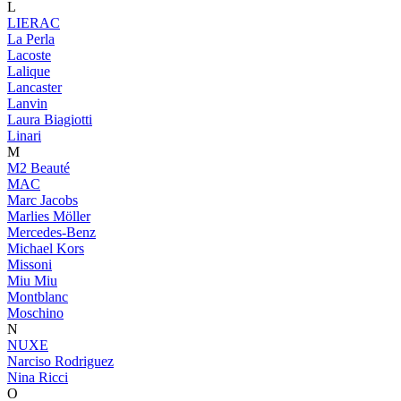
L
LIERAC
La Perla
Lacoste
Lalique
Lancaster
Lanvin
Laura Biagiotti
Linari
M
M2 Beauté
MAC
Marc Jacobs
Marlies Möller
Mercedes-Benz
Michael Kors
Missoni
Miu Miu
Montblanc
Moschino
N
NUXE
Narciso Rodriguez
Nina Ricci
O