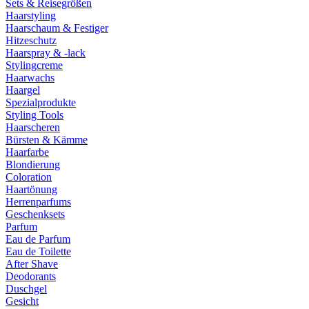
Sets & Reisegrößen
Haarstyling
Haarschaum & Festiger
Hitzeschutz
Haarspray & -lack
Stylingcreme
Haarwachs
Haargel
Spezialprodukte
Styling Tools
Haarscheren
Bürsten & Kämme
Haarfarbe
Blondierung
Coloration
Haartönung
Herrenparfums
Geschenksets
Parfum
Eau de Parfum
Eau de Toilette
After Shave
Deodorants
Duschgel
Gesicht