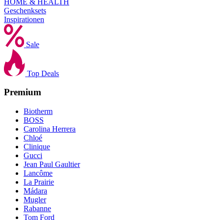
HOME & HEALTH
Geschenksets
Inspirationen
Sale
Top Deals
Premium
Biotherm
BOSS
Carolina Herrera
Chloé
Clinique
Gucci
Jean Paul Gaultier
Lancôme
La Prairie
Mádara
Mugler
Rabanne
Tom Ford