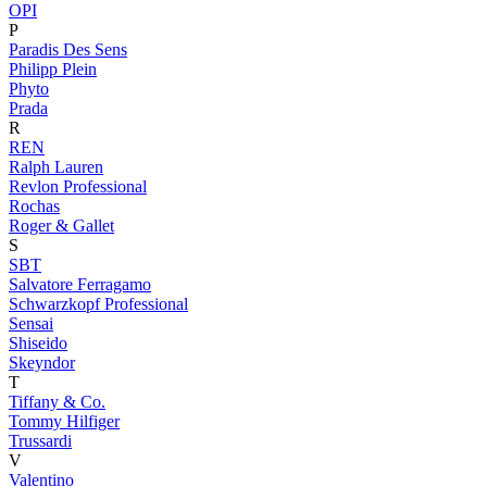
OPI
P
Paradis Des Sens
Philipp Plein
Phyto
Prada
R
REN
Ralph Lauren
Revlon Professional
Rochas
Roger & Gallet
S
SBT
Salvatore Ferragamo
Schwarzkopf Professional
Sensai
Shiseido
Skeyndor
T
Tiffany & Co.
Tommy Hilfiger
Trussardi
V
Valentino