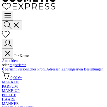
Ihr Konto
Anmelden
oder
registrieren
Übersicht
Persönliches Profil
Adressen
Zahlungsarten
Bestellungen
0,00 €*
MARKEN
PARFUM
MAKE-UP
PFLEGE
HAARE
MÄNNER