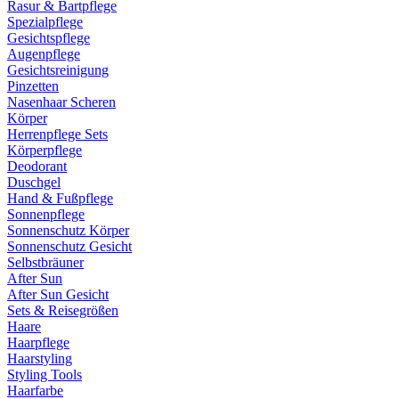
Rasur & Bartpflege
Spezialpflege
Gesichtspflege
Augenpflege
Gesichtsreinigung
Pinzetten
Nasenhaar Scheren
Körper
Herrenpflege Sets
Körperpflege
Deodorant
Duschgel
Hand & Fußpflege
Sonnenpflege
Sonnenschutz Körper
Sonnenschutz Gesicht
Selbstbräuner
After Sun
After Sun Gesicht
Sets & Reisegrößen
Haare
Haarpflege
Haarstyling
Styling Tools
Haarfarbe