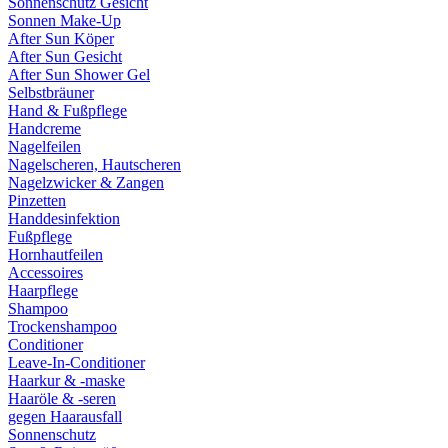
Sonnenschutz Gesicht
Sonnen Make-Up
After Sun Köper
After Sun Gesicht
After Sun Shower Gel
Selbstbräuner
Hand & Fußpflege
Handcreme
Nagelfeilen
Nagelscheren, Hautscheren
Nagelzwicker & Zangen
Pinzetten
Handdesinfektion
Fußpflege
Hornhautfeilen
Accessoires
Haarpflege
Shampoo
Trockenshampoo
Conditioner
Leave-In-Conditioner
Haarkur & -maske
Haaröle & -seren
gegen Haarausfall
Sonnenschutz