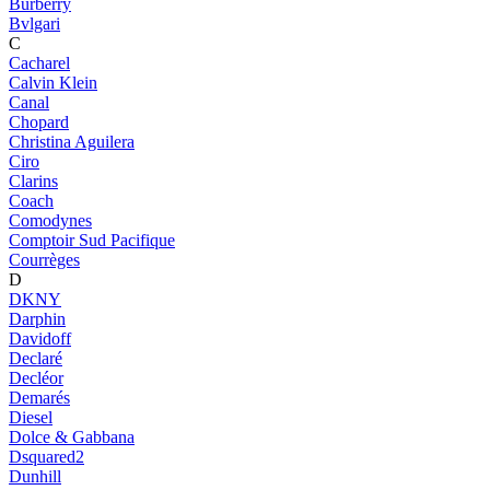
Burberry
Bvlgari
C
Cacharel
Calvin Klein
Canal
Chopard
Christina Aguilera
Ciro
Clarins
Coach
Comodynes
Comptoir Sud Pacifique
Courrèges
D
DKNY
Darphin
Davidoff
Declaré
Decléor
Demarés
Diesel
Dolce & Gabbana
Dsquared2
Dunhill