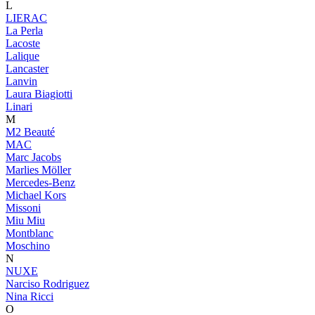
L
LIERAC
La Perla
Lacoste
Lalique
Lancaster
Lanvin
Laura Biagiotti
Linari
M
M2 Beauté
MAC
Marc Jacobs
Marlies Möller
Mercedes-Benz
Michael Kors
Missoni
Miu Miu
Montblanc
Moschino
N
NUXE
Narciso Rodriguez
Nina Ricci
O