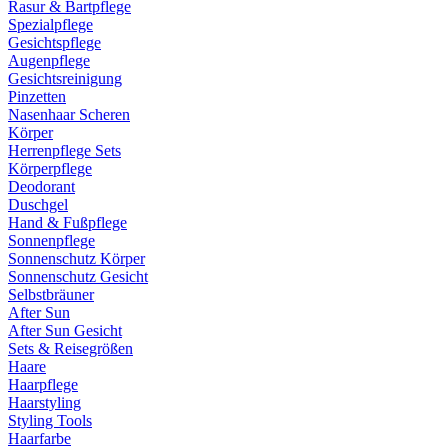
Rasur & Bartpflege
Spezialpflege
Gesichtspflege
Augenpflege
Gesichtsreinigung
Pinzetten
Nasenhaar Scheren
Körper
Herrenpflege Sets
Körperpflege
Deodorant
Duschgel
Hand & Fußpflege
Sonnenpflege
Sonnenschutz Körper
Sonnenschutz Gesicht
Selbstbräuner
After Sun
After Sun Gesicht
Sets & Reisegrößen
Haare
Haarpflege
Haarstyling
Styling Tools
Haarfarbe