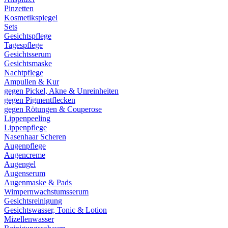
Pinzetten
Kosmetikspiegel
Sets
Gesichtspflege
Tagespflege
Gesichtsserum
Gesichtsmaske
Nachtpflege
Ampullen & Kur
gegen Pickel, Akne & Unreinheiten
gegen Pigmentflecken
gegen Rötungen & Couperose
Lippenpeeling
Lippenpflege
Nasenhaar Scheren
Augenpflege
Augencreme
Augengel
Augenserum
Augenmaske & Pads
Wimpernwachstumsserum
Gesichtsreinigung
Gesichtswasser, Tonic & Lotion
Mizellenwasser