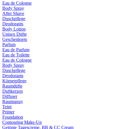
Eau de Cologne
Body Spray
After Shave
Duschpflege
Deodorants
Body Lotion
Unisex Düfte
Geschenksets
Parfum
Eau de Parfum
Eau de Toilette
Eau de Cologne
Body Spray
Duschpflege
Deodorants
Körperpflege
Raumdüfte
Duftkerzen
Diffuser
Raumspray
Teint
Primer
Foundation
Contouring Make-Up
Getönte Tagescreme, BB & CC Cream