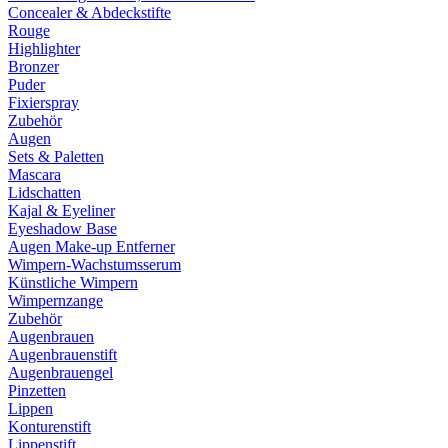
Concealer & Abdeckstifte
Rouge
Highlighter
Bronzer
Puder
Fixierspray
Zubehör
Augen
Sets & Paletten
Mascara
Lidschatten
Kajal & Eyeliner
Eyeshadow Base
Augen Make-up Entferner
Wimpern-Wachstumsserum
Künstliche Wimpern
Wimpernzange
Zubehör
Augenbrauen
Augenbrauenstift
Augenbrauengel
Pinzetten
Lippen
Konturenstift
Lippenstift