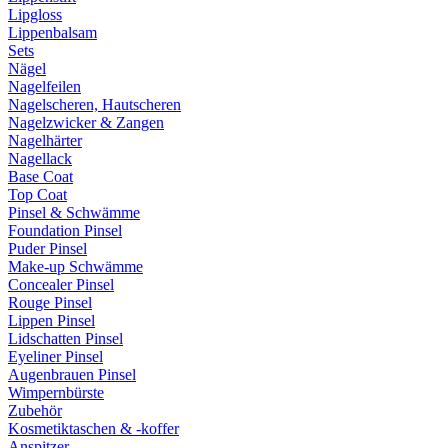
Lipgloss
Lippenbalsam
Sets
Nägel
Nagelfeilen
Nagelscheren, Hautscheren
Nagelzwicker & Zangen
Nagelhärter
Nagellack
Base Coat
Top Coat
Pinsel & Schwämme
Foundation Pinsel
Puder Pinsel
Make-up Schwämme
Concealer Pinsel
Rouge Pinsel
Lippen Pinsel
Lidschatten Pinsel
Eyeliner Pinsel
Augenbrauen Pinsel
Wimpernbürste
Zubehör
Kosmetiktaschen & -koffer
Anspitzer