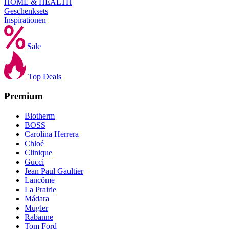
HOME & HEALTH
Geschenksets
Inspirationen
Sale
Top Deals
Premium
Biotherm
BOSS
Carolina Herrera
Chloé
Clinique
Gucci
Jean Paul Gaultier
Lancôme
La Prairie
Mádara
Mugler
Rabanne
Tom Ford