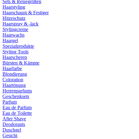
Sets & Reisegrößen
Haarstyling
Haarschaum & Festiger
Hitzeschutz
Haarspray & -lack
Stylingcreme
Haarwachs
Haargel
Spezialprodukte
Styling Tools
Haarscheren
Bürsten & Kämme
Haarfarbe
Blondierung
Coloration
Haartönung
Herrenparfums
Geschenksets
Parfum
Eau de Parfum
Eau de Toilette
After Shave
Deodorants
Duschgel
Gesicht