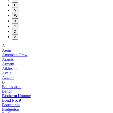
U
V
W
X
Y
Z
#
A
Aerin
American Crew
Aramis
Armani
Atkinsons
Avela
Azzaro
B
Baldessarini
Bench
Biotherm Homme
Bond No. 9
Boucheron
Bridgerton