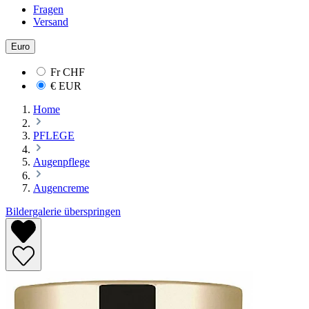
Fragen
Versand
Euro
Fr
CHF
€
EUR
Home
PFLEGE
Augenpflege
Augencreme
Bildergalerie überspringen