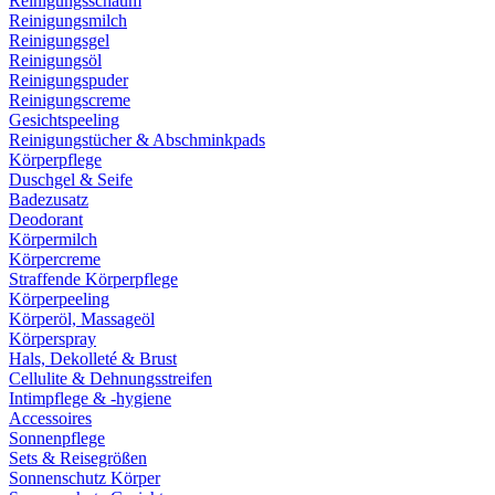
Reinigungsschaum
Reinigungsmilch
Reinigungsgel
Reinigungsöl
Reinigungspuder
Reinigungscreme
Gesichtspeeling
Reinigungstücher & Abschminkpads
Körperpflege
Duschgel & Seife
Badezusatz
Deodorant
Körpermilch
Körpercreme
Straffende Körperpflege
Körperpeeling
Körperöl, Massageöl
Körperspray
Hals, Dekolleté & Brust
Cellulite & Dehnungsstreifen
Intimpflege & -hygiene
Accessoires
Sonnenpflege
Sets & Reisegrößen
Sonnenschutz Körper