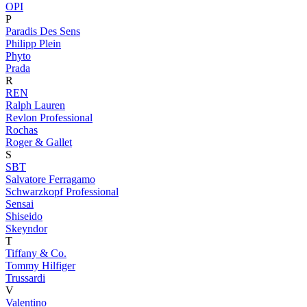
OPI
P
Paradis Des Sens
Philipp Plein
Phyto
Prada
R
REN
Ralph Lauren
Revlon Professional
Rochas
Roger & Gallet
S
SBT
Salvatore Ferragamo
Schwarzkopf Professional
Sensai
Shiseido
Skeyndor
T
Tiffany & Co.
Tommy Hilfiger
Trussardi
V
Valentino