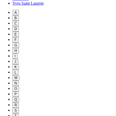
Yves Saint Laurent
A
B
C
D
E
F
G
H
I
J
K
L
M
N
O
P
Q
R
S
T