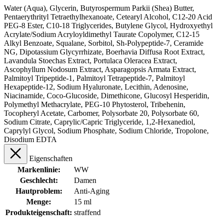
Water (Aqua), Glycerin, Butyrospermum Parkii (Shea) Butter,
Pentaerythrityl Tetraethylhexanoate, Cetearyl Alcohol, C12-20 Acid
PEG-8 Ester, C10-18 Triglycerides, Butylene Glycol, Hydroxyethyl
Acrylate/Sodium Acryloyldimethyl Taurate Copolymer, C12-15
Alkyl Benzoate, Squalane, Sorbitol, Sh-Polypeptide-7, Ceramide
NG, Dipotassium Glycyrrhizate, Boerhavia Diffusa Root Extract,
Lavandula Stoechas Extract, Portulaca Oleracea Extract,
Ascophyllum Nodosum Extract, Asparagopsis Armata Extract,
Palmitoyl Tripeptide-1, Palmitoyl Tetrapeptide-7, Palmitoyl
Hexapeptide-12, Sodium Hyaluronate, Lecithin, Adenosine,
Niacinamide, Coco-Glucoside, Dimethicone, Glucosyl Hesperidin,
Polymethyl Methacrylate, PEG-10 Phytosterol, Tribehenin,
Tocopheryl Acetate, Carbomer, Polysorbate 20, Polysorbate 60,
Sodium Citrate, Caprylic/Capric Triglyceride, 1,2-Hexanediol,
Caprylyl Glycol, Sodium Phosphate, Sodium Chloride, Tropolone,
Disodium EDTA
Eigenschaften
Markenlinie:
WW
Geschlecht:
Damen
Hautproblem:
Anti-Aging
Menge:
15 ml
Produkteigenschaft:
straffend