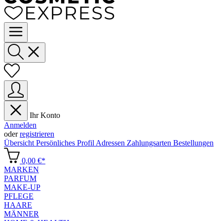
Ihr Konto
Anmelden
oder
registrieren
Übersicht
Persönliches Profil
Adressen
Zahlungsarten
Bestellungen
0,00 €*
MARKEN
PARFUM
MAKE-UP
PFLEGE
HAARE
MÄNNER