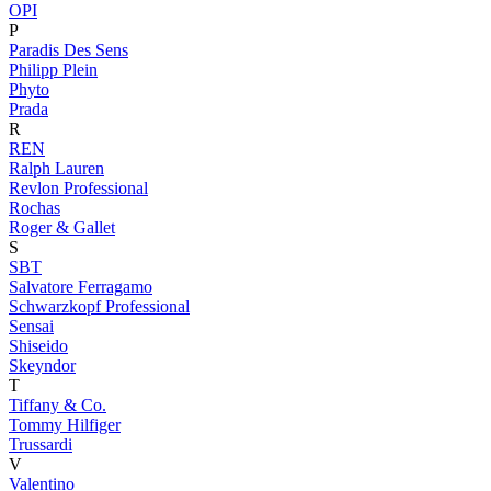
OPI
P
Paradis Des Sens
Philipp Plein
Phyto
Prada
R
REN
Ralph Lauren
Revlon Professional
Rochas
Roger & Gallet
S
SBT
Salvatore Ferragamo
Schwarzkopf Professional
Sensai
Shiseido
Skeyndor
T
Tiffany & Co.
Tommy Hilfiger
Trussardi
V
Valentino