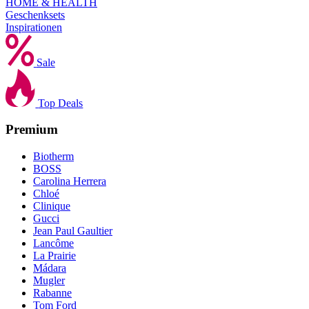
HOME & HEALTH
Geschenksets
Inspirationen
Sale
Top Deals
Premium
Biotherm
BOSS
Carolina Herrera
Chloé
Clinique
Gucci
Jean Paul Gaultier
Lancôme
La Prairie
Mádara
Mugler
Rabanne
Tom Ford