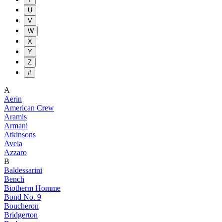
U
V
W
X
Y
Z
#
A
Aerin
American Crew
Aramis
Armani
Atkinsons
Avela
Azzaro
B
Baldessarini
Bench
Biotherm Homme
Bond No. 9
Boucheron
Bridgerton