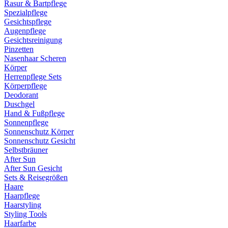
Rasur & Bartpflege
Spezialpflege
Gesichtspflege
Augenpflege
Gesichtsreinigung
Pinzetten
Nasenhaar Scheren
Körper
Herrenpflege Sets
Körperpflege
Deodorant
Duschgel
Hand & Fußpflege
Sonnenpflege
Sonnenschutz Körper
Sonnenschutz Gesicht
Selbstbräuner
After Sun
After Sun Gesicht
Sets & Reisegrößen
Haare
Haarpflege
Haarstyling
Styling Tools
Haarfarbe