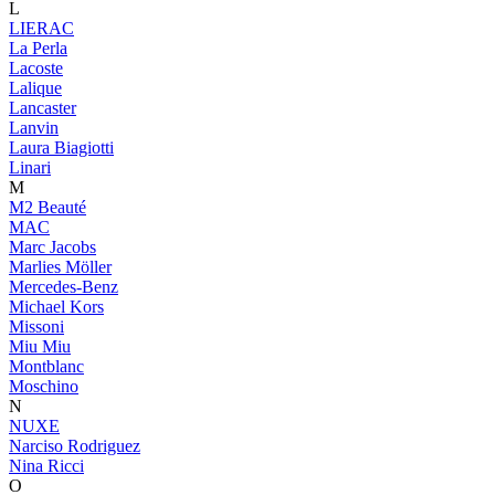
L
LIERAC
La Perla
Lacoste
Lalique
Lancaster
Lanvin
Laura Biagiotti
Linari
M
M2 Beauté
MAC
Marc Jacobs
Marlies Möller
Mercedes-Benz
Michael Kors
Missoni
Miu Miu
Montblanc
Moschino
N
NUXE
Narciso Rodriguez
Nina Ricci
O