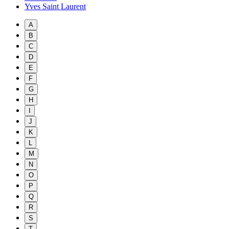
Yves Saint Laurent
A
B
C
D
E
F
G
H
I
J
K
L
M
N
O
P
Q
R
S
T