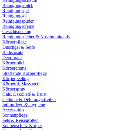
Reinigungsschaum
Reinigungsmilch
Reinigungsgel
Reinigungsöl
Reinigungspuder
Reinigungscreme
Gesichtspeeling
Reinigungstücher & Abschminkpads
Körperpflege
Duschgel & Seife
Badezusatz
Deodorant
Körpermilch
Körpercreme
Straffende Körperpflege
Körperpeeling
Körperöl, Massageöl
Körperspray
Hals, Dekolleté & Brust
Cellulite & Dehnungsstreifen
Intimpflege & -hygiene
Accessoires
Sonnenpflege
Sets & Reisegrößen
Sonnenschutz Körper