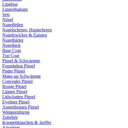
Lipgloss
Lippenbalsam
Sets
Nägel
Nagelfeilen
Nagelscheren, Hautscheren
Nagelzwicker & Zangen
Nagelhärter
Nagellack
Base Coat
Top Coat
Pinsel & Schwämme
Foundation Pinsel
Puder Pinsel
Make-up Schwämme
Concealer Pinsel
Rouge Pinsel
Lippen Pinsel
Lidschatten Pinsel
Eyeliner Pinsel
Augenbrauen Pinsel
Wimpernbürste
Zubehör
Kosmetiktaschen & -koffer
Anspitzer