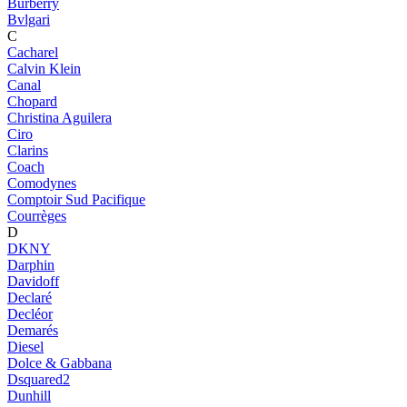
Burberry
Bvlgari
C
Cacharel
Calvin Klein
Canal
Chopard
Christina Aguilera
Ciro
Clarins
Coach
Comodynes
Comptoir Sud Pacifique
Courrèges
D
DKNY
Darphin
Davidoff
Declaré
Decléor
Demarés
Diesel
Dolce & Gabbana
Dsquared2
Dunhill