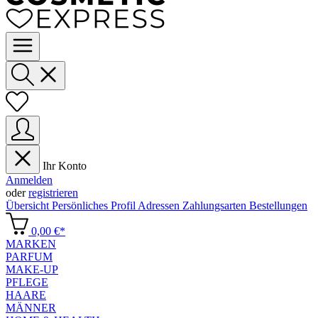
Ihr Konto
Anmelden
oder
registrieren
Übersicht
Persönliches Profil
Adressen
Zahlungsarten
Bestellungen
0,00 €*
MARKEN
PARFUM
MAKE-UP
PFLEGE
HAARE
MÄNNER