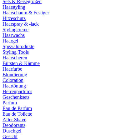
Sets & Reisegrößen
Haarstyling
Haarschaum & Festiger
Hitzeschutz
Haarspray & -lack
Stylingcreme
Haarwachs
Haargel
Spezialprodukte
Styling Tools
Haarscheren
Bürsten & Kämme
Haarfarbe
Blondierung
Coloration
Haartönung
Herrenparfums
Geschenksets
Parfum
Eau de Parfum
Eau de Toilette
After Shave
Deodorants
Duschgel
Gesicht