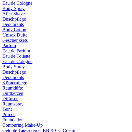
Eau de Cologne
Body Spray
After Shave
Duschpflege
Deodorants
Body Lotion
Unisex Düfte
Geschenksets
Parfum
Eau de Parfum
Eau de Toilette
Eau de Cologne
Body Spray
Duschpflege
Deodorants
Körperpflege
Raumdüfte
Duftkerzen
Diffuser
Raumspray
Teint
Primer
Foundation
Contouring Make-Up
Getönte Tagescreme, BB & CC Cream