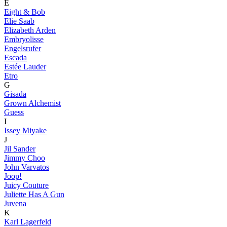
E
Eight & Bob
Elie Saab
Elizabeth Arden
Embryolisse
Engelsrufer
Escada
Estée Lauder
Etro
G
Gisada
Grown Alchemist
Guess
I
Issey Miyake
J
Jil Sander
Jimmy Choo
John Varvatos
Joop!
Juicy Couture
Juliette Has A Gun
Juvena
K
Karl Lagerfeld