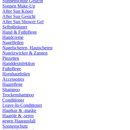
Sonnenschutz Gesicht
Sonnen Make-Up
After Sun Köper
After Sun Gesicht
After Sun Shower Gel
Selbstbräuner
Hand & Fußpflege
Handcreme
Nagelfeilen
Nagelscheren, Hautscheren
Nagelzwicker & Zangen
Pinzetten
Handdesinfektion
Fußpflege
Hornhautfeilen
Accessoires
Haarpflege
Shampoo
Trockenshampoo
Conditioner
Leave-In-Conditioner
Haarkur & -maske
Haaröle & -seren
gegen Haarausfall
Sonnenschutz