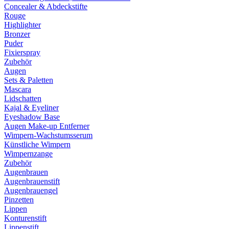
Concealer & Abdeckstifte
Rouge
Highlighter
Bronzer
Puder
Fixierspray
Zubehör
Augen
Sets & Paletten
Mascara
Lidschatten
Kajal & Eyeliner
Eyeshadow Base
Augen Make-up Entferner
Wimpern-Wachstumsserum
Künstliche Wimpern
Wimpernzange
Zubehör
Augenbrauen
Augenbrauenstift
Augenbrauengel
Pinzetten
Lippen
Konturenstift
Lippenstift