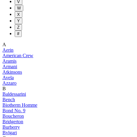
V
W
X
Y
Z
#
A
Aerin
American Crew
Aramis
Armani
Atkinsons
Avela
Azzaro
B
Baldessarini
Bench
Biotherm Homme
Bond No. 9
Boucheron
Bridgerton
Burberry
Bvlgari