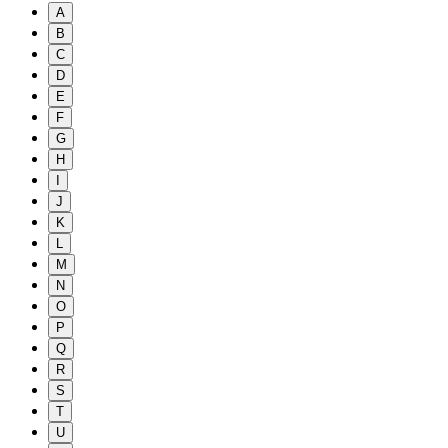
A
B
C
D
E
F
G
H
I
J
K
L
M
N
O
P
Q
R
S
T
U