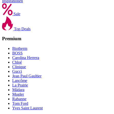
Inspirationen
Sale
Top Deals
Premium
Biotherm
BOSS
Carolina Herrera
Chloé
Clinique
Gucci
Jean Paul Gaultier
Lancôme
La Prairie
Mádara
Mugler
Rabanne
Tom Ford
Yves Saint Laurent