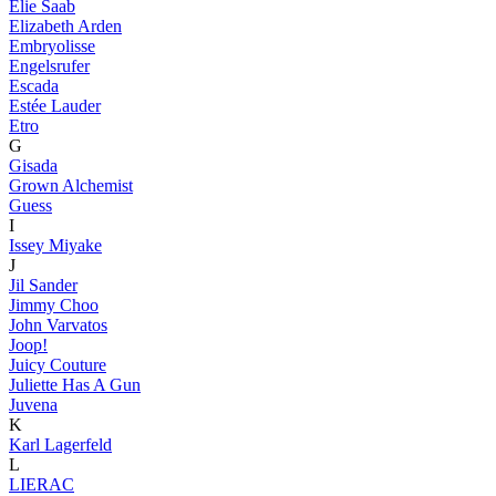
Elie Saab
Elizabeth Arden
Embryolisse
Engelsrufer
Escada
Estée Lauder
Etro
G
Gisada
Grown Alchemist
Guess
I
Issey Miyake
J
Jil Sander
Jimmy Choo
John Varvatos
Joop!
Juicy Couture
Juliette Has A Gun
Juvena
K
Karl Lagerfeld
L
LIERAC