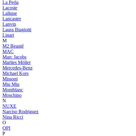
La Perla
Lacoste
Lalique
Lancaster
Lanvin
Laura Biagiotti
Linari
M
M2 Beauté
MAC
Marc Jacobs
Marlies Möller
Mercedes-Benz
Michael Kors
Missoni
Miu Miu
Montblanc
Moschino
N
NUXE
Narciso Rodriguez
Nina Ricci
O
OPI
P