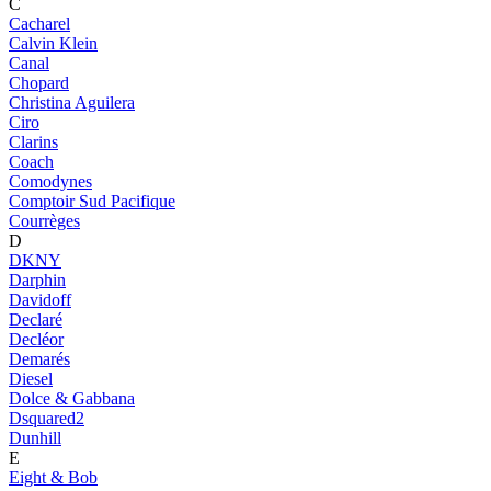
C
Cacharel
Calvin Klein
Canal
Chopard
Christina Aguilera
Ciro
Clarins
Coach
Comodynes
Comptoir Sud Pacifique
Courrèges
D
DKNY
Darphin
Davidoff
Declaré
Decléor
Demarés
Diesel
Dolce & Gabbana
Dsquared2
Dunhill
E
Eight & Bob