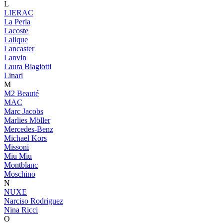
L
LIERAC
La Perla
Lacoste
Lalique
Lancaster
Lanvin
Laura Biagiotti
Linari
M
M2 Beauté
MAC
Marc Jacobs
Marlies Möller
Mercedes-Benz
Michael Kors
Missoni
Miu Miu
Montblanc
Moschino
N
NUXE
Narciso Rodriguez
Nina Ricci
O