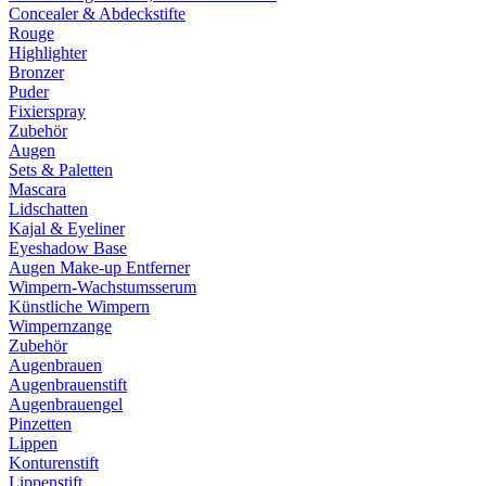
Concealer & Abdeckstifte
Rouge
Highlighter
Bronzer
Puder
Fixierspray
Zubehör
Augen
Sets & Paletten
Mascara
Lidschatten
Kajal & Eyeliner
Eyeshadow Base
Augen Make-up Entferner
Wimpern-Wachstumsserum
Künstliche Wimpern
Wimpernzange
Zubehör
Augenbrauen
Augenbrauenstift
Augenbrauengel
Pinzetten
Lippen
Konturenstift
Lippenstift