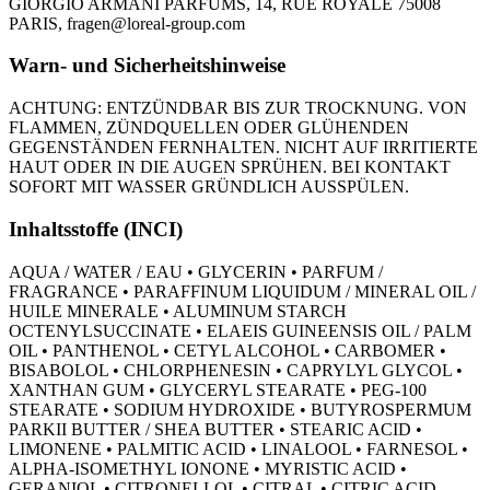
GIORGIO ARMANI PARFUMS, 14, RUE ROYALE 75008
PARIS, fragen@loreal-group.com
Warn- und Sicherheitshinweise
ACHTUNG: ENTZÜNDBAR BIS ZUR TROCKNUNG. VON
FLAMMEN, ZÜNDQUELLEN ODER GLÜHENDEN
GEGENSTÄNDEN FERNHALTEN. NICHT AUF IRRITIERTE
HAUT ODER IN DIE AUGEN SPRÜHEN. BEI KONTAKT
SOFORT MIT WASSER GRÜNDLICH AUSSPÜLEN.
Inhaltsstoffe (INCI)
AQUA / WATER / EAU • GLYCERIN • PARFUM /
FRAGRANCE • PARAFFINUM LIQUIDUM / MINERAL OIL /
HUILE MINERALE • ALUMINUM STARCH
OCTENYLSUCCINATE • ELAEIS GUINEENSIS OIL / PALM
OIL • PANTHENOL • CETYL ALCOHOL • CARBOMER •
BISABOLOL • CHLORPHENESIN • CAPRYLYL GLYCOL •
XANTHAN GUM • GLYCERYL STEARATE • PEG-100
STEARATE • SODIUM HYDROXIDE • BUTYROSPERMUM
PARKII BUTTER / SHEA BUTTER • STEARIC ACID •
LIMONENE • PALMITIC ACID • LINALOOL • FARNESOL •
ALPHA-ISOMETHYL IONONE • MYRISTIC ACID •
GERANIOL • CITRONELLOL • CITRAL • CITRIC ACID