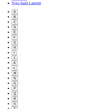
Yves Saint Laurent
A
B
C
D
E
F
G
H
I
J
K
L
M
N
O
P
Q
R
S
T