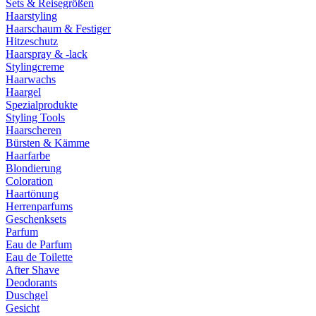
Sets & Reisegrößen
Haarstyling
Haarschaum & Festiger
Hitzeschutz
Haarspray & -lack
Stylingcreme
Haarwachs
Haargel
Spezialprodukte
Styling Tools
Haarscheren
Bürsten & Kämme
Haarfarbe
Blondierung
Coloration
Haartönung
Herrenparfums
Geschenksets
Parfum
Eau de Parfum
Eau de Toilette
After Shave
Deodorants
Duschgel
Gesicht