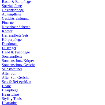
Rasur & Bartpflege
Spezialpflege
Gesichtspflege
Augenpflege
Gesichtsreinigung
Pinzetten
Nasenhaar Scheren
Körper
Herrenpflege Sets
Körperpflege
Deodorant
Duschgel
Hand & Fußpflege
Sonnenpflege
Sonnenschutz Körper
Sonnenschutz Gesicht
Selbstbräuner
After Sun
After Sun Gesicht
Sets & Reisegrößen
Haare
Haarpflege
Haarstyling
Styling Tools
Haarfarbe