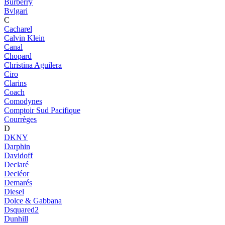
Burberry
Bvlgari
C
Cacharel
Calvin Klein
Canal
Chopard
Christina Aguilera
Ciro
Clarins
Coach
Comodynes
Comptoir Sud Pacifique
Courrèges
D
DKNY
Darphin
Davidoff
Declaré
Decléor
Demarés
Diesel
Dolce & Gabbana
Dsquared2
Dunhill