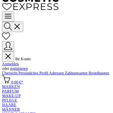
Ihr Konto
Anmelden
oder
registrieren
Übersicht
Persönliches Profil
Adressen
Zahlungsarten
Bestellungen
0,00 €*
MARKEN
PARFUM
MAKE-UP
PFLEGE
HAARE
MÄNNER