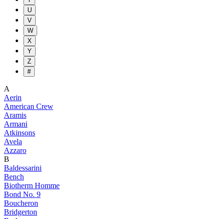
U
V
W
X
Y
Z
#
A
Aerin
American Crew
Aramis
Armani
Atkinsons
Avela
Azzaro
B
Baldessarini
Bench
Biotherm Homme
Bond No. 9
Boucheron
Bridgerton