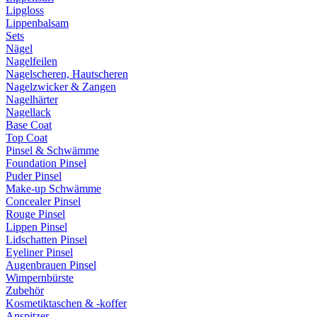
Lipgloss
Lippenbalsam
Sets
Nägel
Nagelfeilen
Nagelscheren, Hautscheren
Nagelzwicker & Zangen
Nagelhärter
Nagellack
Base Coat
Top Coat
Pinsel & Schwämme
Foundation Pinsel
Puder Pinsel
Make-up Schwämme
Concealer Pinsel
Rouge Pinsel
Lippen Pinsel
Lidschatten Pinsel
Eyeliner Pinsel
Augenbrauen Pinsel
Wimpernbürste
Zubehör
Kosmetiktaschen & -koffer
Anspitzer