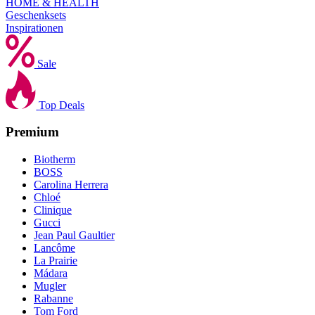
HOME & HEALTH
Geschenksets
Inspirationen
Sale
Top Deals
Premium
Biotherm
BOSS
Carolina Herrera
Chloé
Clinique
Gucci
Jean Paul Gaultier
Lancôme
La Prairie
Mádara
Mugler
Rabanne
Tom Ford