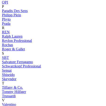
OPI
P
Paradis Des Sens
Philipp Plein
Phyto
Prada
R
REN
Ralph Lauren
Revlon Professional
Rochas
Roger & Gallet
S
SBT
Salvatore Ferragamo
Schwarzkopf Professional
Sensai
Shiseido
Skeyndor
T
Tiffany & Co.
Tommy Hilfiger
Trussardi
V
Valentino