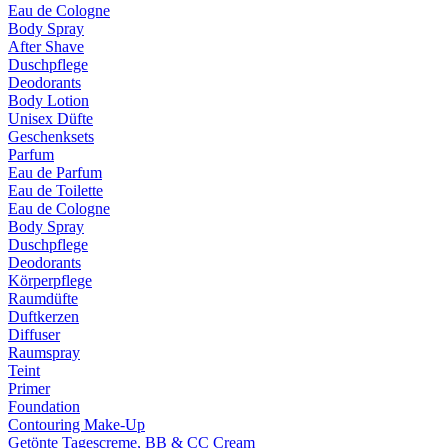
Eau de Cologne
Body Spray
After Shave
Duschpflege
Deodorants
Body Lotion
Unisex Düfte
Geschenksets
Parfum
Eau de Parfum
Eau de Toilette
Eau de Cologne
Body Spray
Duschpflege
Deodorants
Körperpflege
Raumdüfte
Duftkerzen
Diffuser
Raumspray
Teint
Primer
Foundation
Contouring Make-Up
Getönte Tagescreme, BB & CC Cream