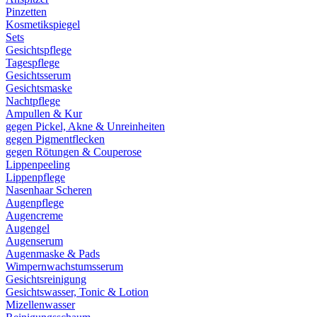
Pinzetten
Kosmetikspiegel
Sets
Gesichtspflege
Tagespflege
Gesichtsserum
Gesichtsmaske
Nachtpflege
Ampullen & Kur
gegen Pickel, Akne & Unreinheiten
gegen Pigmentflecken
gegen Rötungen & Couperose
Lippenpeeling
Lippenpflege
Nasenhaar Scheren
Augenpflege
Augencreme
Augengel
Augenserum
Augenmaske & Pads
Wimpernwachstumsserum
Gesichtsreinigung
Gesichtswasser, Tonic & Lotion
Mizellenwasser