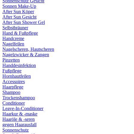
Sonnenschutz Gesicht
Sonnen Make-Up
After Sun Köper
After Sun Gesicht
After Sun Shower Gel
Selbstbräuner
Hand & Fußpflege
Handcreme
Nagelfeilen
Nagelscheren, Hautscheren
Nagelzwicker & Zangen
Pinzetten
Handdesinfektion
Fußpflege
Hornhautfeilen
Accessoires
Haarpflege
Shampoo
Trockenshampoo
Conditioner
Leave-In-Conditioner
Haarkur & -maske
Haaröle & -seren
gegen Haarausfall
Sonnenschutz