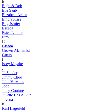
E
Eight & Bob
Elie Saab
Elizabeth Arden
Embryolisse
Engelsrufer
Escada
Estée Lauder
Etro
G
Gisada
Grown Alchemist
Guess
I
Issey Miyake
J
Jil Sander
Jimmy Choo
John Varvatos
Joop!
Juicy Couture
Juliette Has A Gun
Juvena
K
Karl Lagerfeld