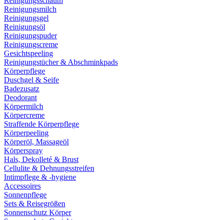
Reinigungsschaum
Reinigungsmilch
Reinigungsgel
Reinigungsöl
Reinigungspuder
Reinigungscreme
Gesichtspeeling
Reinigungstücher & Abschminkpads
Körperpflege
Duschgel & Seife
Badezusatz
Deodorant
Körpermilch
Körpercreme
Straffende Körperpflege
Körperpeeling
Körperöl, Massageöl
Körperspray
Hals, Dekolleté & Brust
Cellulite & Dehnungsstreifen
Intimpflege & -hygiene
Accessoires
Sonnenpflege
Sets & Reisegrößen
Sonnenschutz Körper