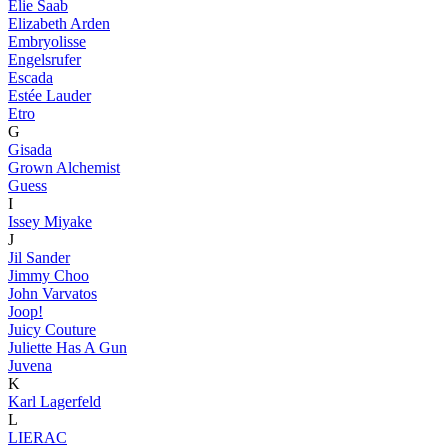
Elie Saab
Elizabeth Arden
Embryolisse
Engelsrufer
Escada
Estée Lauder
Etro
G
Gisada
Grown Alchemist
Guess
I
Issey Miyake
J
Jil Sander
Jimmy Choo
John Varvatos
Joop!
Juicy Couture
Juliette Has A Gun
Juvena
K
Karl Lagerfeld
L
LIERAC