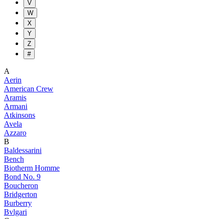
V
W
X
Y
Z
#
A
Aerin
American Crew
Aramis
Armani
Atkinsons
Avela
Azzaro
B
Baldessarini
Bench
Biotherm Homme
Bond No. 9
Boucheron
Bridgerton
Burberry
Bvlgari