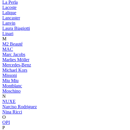
La Perla
Lacoste
Lalique
Lancaster
Lanvin
Laura Biagiotti
Linari
M
M2 Beauté
MAC
Marc Jacobs
Marlies Möller
Mercedes-Benz
Michael Kors
Missoni
Miu Miu
Montblanc
Moschino
N
NUXE
Narciso Rodriguez
Nina Ricci
O
OPI
P