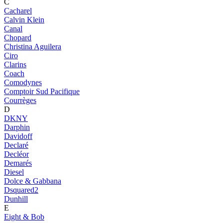
C
Cacharel
Calvin Klein
Canal
Chopard
Christina Aguilera
Ciro
Clarins
Coach
Comodynes
Comptoir Sud Pacifique
Courrèges
D
DKNY
Darphin
Davidoff
Declaré
Decléor
Demarés
Diesel
Dolce & Gabbana
Dsquared2
Dunhill
E
Eight & Bob