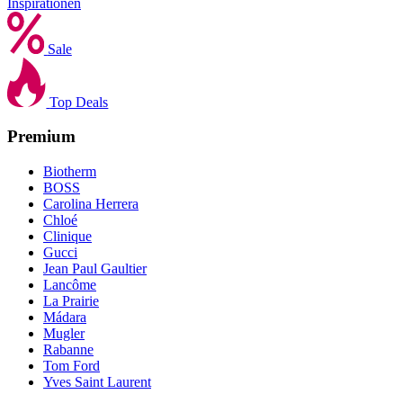
Inspirationen
Sale
Top Deals
Premium
Biotherm
BOSS
Carolina Herrera
Chloé
Clinique
Gucci
Jean Paul Gaultier
Lancôme
La Prairie
Mádara
Mugler
Rabanne
Tom Ford
Yves Saint Laurent