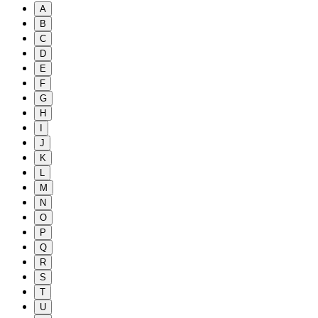
A
B
C
D
E
F
G
H
I
J
K
L
M
N
O
P
Q
R
S
T
U