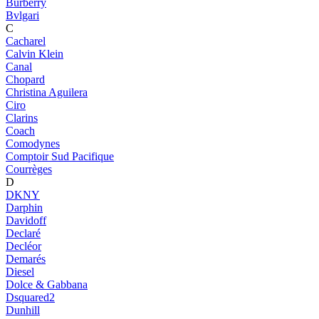
Burberry
Bvlgari
C
Cacharel
Calvin Klein
Canal
Chopard
Christina Aguilera
Ciro
Clarins
Coach
Comodynes
Comptoir Sud Pacifique
Courrèges
D
DKNY
Darphin
Davidoff
Declaré
Decléor
Demarés
Diesel
Dolce & Gabbana
Dsquared2
Dunhill