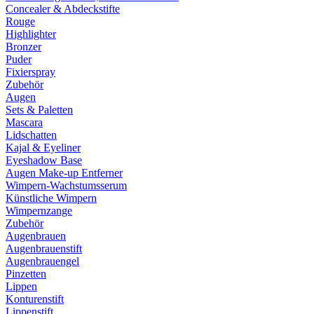
Concealer & Abdeckstifte
Rouge
Highlighter
Bronzer
Puder
Fixierspray
Zubehör
Augen
Sets & Paletten
Mascara
Lidschatten
Kajal & Eyeliner
Eyeshadow Base
Augen Make-up Entferner
Wimpern-Wachstumsserum
Künstliche Wimpern
Wimpernzange
Zubehör
Augenbrauen
Augenbrauenstift
Augenbrauengel
Pinzetten
Lippen
Konturenstift
Lippenstift