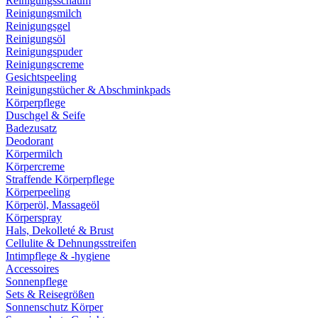
Reinigungsschaum
Reinigungsmilch
Reinigungsgel
Reinigungsöl
Reinigungspuder
Reinigungscreme
Gesichtspeeling
Reinigungstücher & Abschminkpads
Körperpflege
Duschgel & Seife
Badezusatz
Deodorant
Körpermilch
Körpercreme
Straffende Körperpflege
Körperpeeling
Körperöl, Massageöl
Körperspray
Hals, Dekolleté & Brust
Cellulite & Dehnungsstreifen
Intimpflege & -hygiene
Accessoires
Sonnenpflege
Sets & Reisegrößen
Sonnenschutz Körper