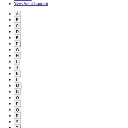
Yves Saint Laurent
A
B
C
D
E
F
G
H
I
J
K
L
M
N
O
P
Q
R
S
T