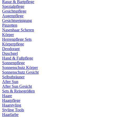
Rasur & Bartpflege
Spezialpflege
Gesichtspflege
Augenpflege
Gesichtsreinigung
Pinzetten
Nasenhaar Scheren
Körper
Herrenpflege Sets
Körperpflege
Deodorant
Duschgel
Hand & Fußpflege
Sonnenpflege
Sonnenschutz Körper
Sonnenschutz Gesicht
Selbstbräuner
After Sun
After Sun Gesicht
Sets & Reisegrößen
Haare
Haarpflege
Haarstyling
Styling Tools
Haarfarbe