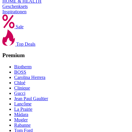
HOME & HEALTH
Geschenksets
Inspirationen
Sale
Top Deals
Premium
Biotherm
BOSS
Carolina Herrera
Chloé
Clinique
Gucci
Jean Paul Gaultier
Lancôme
La Prairie
Mádara
Mugler
Rabanne
Tom Ford