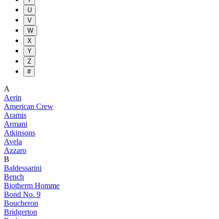
U
V
W
X
Y
Z
#
A
Aerin
American Crew
Aramis
Armani
Atkinsons
Avela
Azzaro
B
Baldessarini
Bench
Biotherm Homme
Bond No. 9
Boucheron
Bridgerton