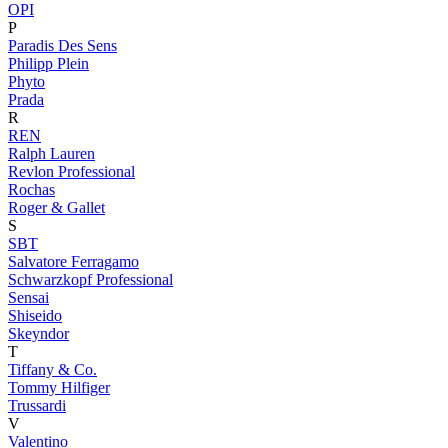
OPI
P
Paradis Des Sens
Philipp Plein
Phyto
Prada
R
REN
Ralph Lauren
Revlon Professional
Rochas
Roger & Gallet
S
SBT
Salvatore Ferragamo
Schwarzkopf Professional
Sensai
Shiseido
Skeyndor
T
Tiffany & Co.
Tommy Hilfiger
Trussardi
V
Valentino