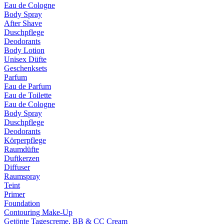
Eau de Cologne
Body Spray
After Shave
Duschpflege
Deodorants
Body Lotion
Unisex Düfte
Geschenksets
Parfum
Eau de Parfum
Eau de Toilette
Eau de Cologne
Body Spray
Duschpflege
Deodorants
Körperpflege
Raumdüfte
Duftkerzen
Diffuser
Raumspray
Teint
Primer
Foundation
Contouring Make-Up
Getönte Tagescreme, BB & CC Cream