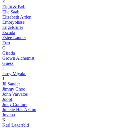
E
Eight & Bob
Elie Saab
Elizabeth Arden
Embryolisse
Engelsrufer
Escada
Estée Lauder
Etro
G
Gisada
Grown Alchemist
Guess
I
Issey Miyake
J
Jil Sander
Jimmy Choo
John Varvatos
Joop!
Juicy Couture
Juliette Has A Gun
Juvena
K
Karl Lagerfeld