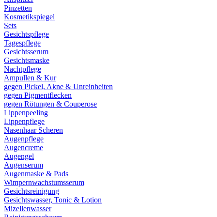
Pinzetten
Kosmetikspiegel
Sets
Gesichtspflege
Tagespflege
Gesichtsserum
Gesichtsmaske
Nachtpflege
Ampullen & Kur
gegen Pickel, Akne & Unreinheiten
gegen Pigmentflecken
gegen Rötungen & Couperose
Lippenpeeling
Lippenpflege
Nasenhaar Scheren
Augenpflege
Augencreme
Augengel
Augenserum
Augenmaske & Pads
Wimpernwachstumsserum
Gesichtsreinigung
Gesichtswasser, Tonic & Lotion
Mizellenwasser