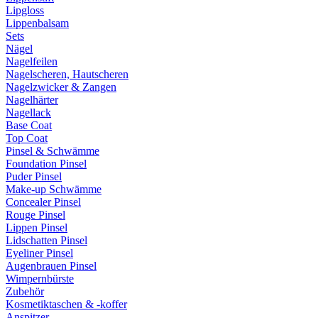
Lipgloss
Lippenbalsam
Sets
Nägel
Nagelfeilen
Nagelscheren, Hautscheren
Nagelzwicker & Zangen
Nagelhärter
Nagellack
Base Coat
Top Coat
Pinsel & Schwämme
Foundation Pinsel
Puder Pinsel
Make-up Schwämme
Concealer Pinsel
Rouge Pinsel
Lippen Pinsel
Lidschatten Pinsel
Eyeliner Pinsel
Augenbrauen Pinsel
Wimpernbürste
Zubehör
Kosmetiktaschen & -koffer
Anspitzer