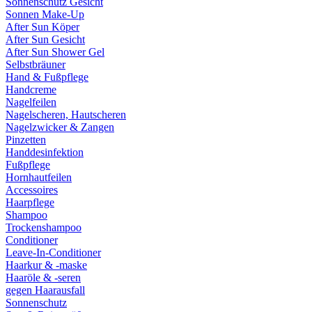
Sonnenschutz Gesicht
Sonnen Make-Up
After Sun Köper
After Sun Gesicht
After Sun Shower Gel
Selbstbräuner
Hand & Fußpflege
Handcreme
Nagelfeilen
Nagelscheren, Hautscheren
Nagelzwicker & Zangen
Pinzetten
Handdesinfektion
Fußpflege
Hornhautfeilen
Accessoires
Haarpflege
Shampoo
Trockenshampoo
Conditioner
Leave-In-Conditioner
Haarkur & -maske
Haaröle & -seren
gegen Haarausfall
Sonnenschutz