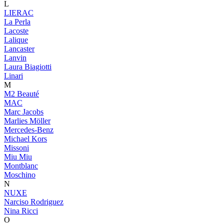
L
LIERAC
La Perla
Lacoste
Lalique
Lancaster
Lanvin
Laura Biagiotti
Linari
M
M2 Beauté
MAC
Marc Jacobs
Marlies Möller
Mercedes-Benz
Michael Kors
Missoni
Miu Miu
Montblanc
Moschino
N
NUXE
Narciso Rodriguez
Nina Ricci
O