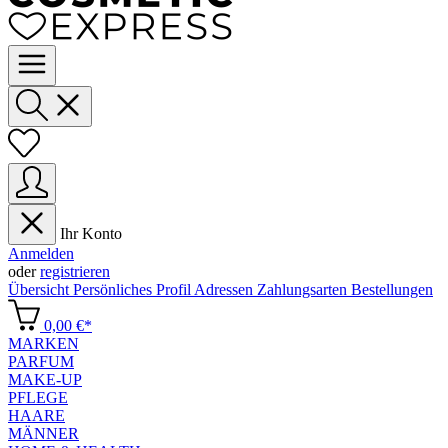
Ihr Konto
Anmelden
oder
registrieren
Übersicht
Persönliches Profil
Adressen
Zahlungsarten
Bestellungen
0,00 €*
MARKEN
PARFUM
MAKE-UP
PFLEGE
HAARE
MÄNNER