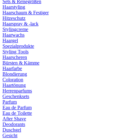
Sets & Reisegrößen
Haarstyling
Haarschaum & Festiger
Hitzeschutz
Haarspray & -lack
Stylingcreme
Haarwachs
Haargel
Spezialprodukte
Styling Tools
Haarscheren
Bürsten & Kämme
Haarfarbe
Blondierung
Coloration
Haartönung
Herrenparfums
Geschenksets
Parfum
Eau de Parfum
Eau de Toilette
After Shave
Deodorants
Duschgel
Gesicht