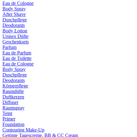
Eau de Cologne
Body Spray
After Shave
Duschpflege
Deodorants
Body Lotion
Unisex Düfte
Geschenksets
Parfum
Eau de Parfum
Eau de Toilette
Eau de Cologne
Body Spray
Duschpflege
Deodorants
Körperpflege
Raumdüfte
Duftkerzen
Diffuser
Raumspray
Teint
Primer
Foundation
Contouring Make-Up
Getönte Tagescreme, BB & CC Cream