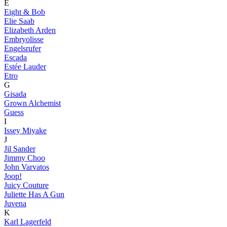
E
Eight & Bob
Elie Saab
Elizabeth Arden
Embryolisse
Engelsrufer
Escada
Estée Lauder
Etro
G
Gisada
Grown Alchemist
Guess
I
Issey Miyake
J
Jil Sander
Jimmy Choo
John Varvatos
Joop!
Juicy Couture
Juliette Has A Gun
Juvena
K
Karl Lagerfeld