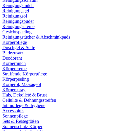
Reinigungsschaum
Reinigungsmilch
Reinigungsgel
Reinigungsöl
Reinigungspuder
Reinigungscreme
Gesichtspeeling
Reinigungstücher & Abschminkpads
Körperpflege
Duschgel & Seife
Badezusatz
Deodorant
Körpermilch
Körpercreme
Straffende Körperpflege
Körperpeeling
Körperöl, Massageöl
Körperspray
Hals, Dekolleté & Brust
Cellulite & Dehnungsstreifen
Intimpflege & -hygiene
Accessoires
Sonnenpflege
Sets & Reisegrößen
Sonnenschutz Körper