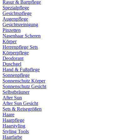
Rasur & Bartpflege
Spezialpflege
Gesichtspflege
Augenpflege
Gesichtsreinigung
Pinzetten
Nasenhaar Scheren
Körper
Herrenpflege Sets
Körperpflege
Deodorant
Duschgel
Hand & Fußpflege
Sonnenpflege
Sonnenschutz Körper
Sonnenschutz Gesicht
Selbstbräuner
After Sun
After Sun Gesicht
Sets & Reisegrößen
Haare
Haarpflege
Haarstyling
Styling Tools
Haarfarbe