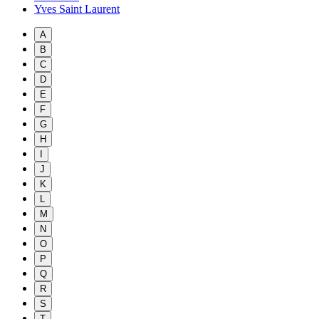
Yves Saint Laurent
A
B
C
D
E
F
G
H
I
J
K
L
M
N
O
P
Q
R
S
T