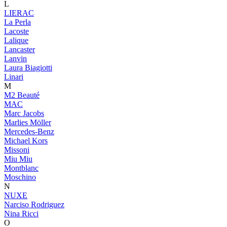
L
LIERAC
La Perla
Lacoste
Lalique
Lancaster
Lanvin
Laura Biagiotti
Linari
M
M2 Beauté
MAC
Marc Jacobs
Marlies Möller
Mercedes-Benz
Michael Kors
Missoni
Miu Miu
Montblanc
Moschino
N
NUXE
Narciso Rodriguez
Nina Ricci
O