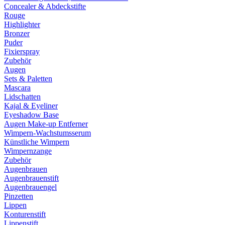
Concealer & Abdeckstifte
Rouge
Highlighter
Bronzer
Puder
Fixierspray
Zubehör
Augen
Sets & Paletten
Mascara
Lidschatten
Kajal & Eyeliner
Eyeshadow Base
Augen Make-up Entferner
Wimpern-Wachstumsserum
Künstliche Wimpern
Wimpernzange
Zubehör
Augenbrauen
Augenbrauenstift
Augenbrauengel
Pinzetten
Lippen
Konturenstift
Lippenstift