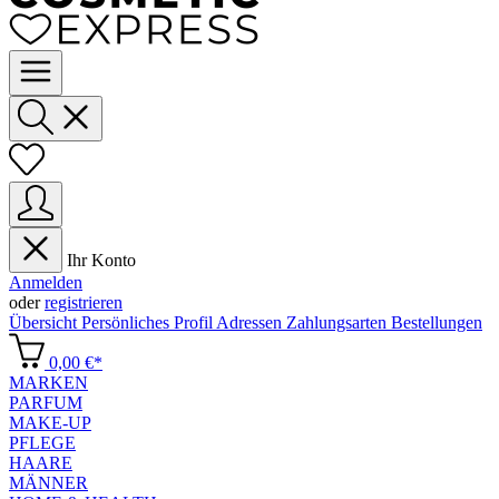
Ihr Konto
Anmelden
oder
registrieren
Übersicht
Persönliches Profil
Adressen
Zahlungsarten
Bestellungen
0,00 €*
MARKEN
PARFUM
MAKE-UP
PFLEGE
HAARE
MÄNNER