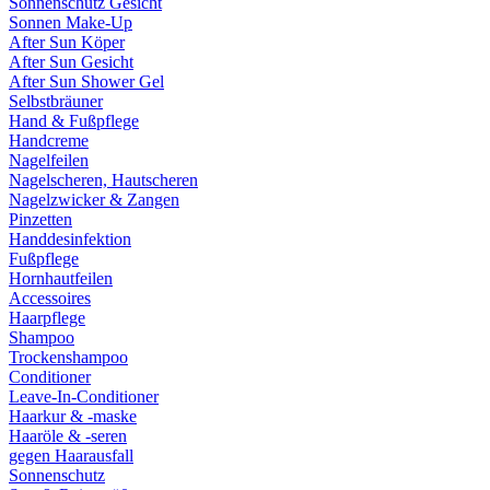
Sonnenschutz Gesicht
Sonnen Make-Up
After Sun Köper
After Sun Gesicht
After Sun Shower Gel
Selbstbräuner
Hand & Fußpflege
Handcreme
Nagelfeilen
Nagelscheren, Hautscheren
Nagelzwicker & Zangen
Pinzetten
Handdesinfektion
Fußpflege
Hornhautfeilen
Accessoires
Haarpflege
Shampoo
Trockenshampoo
Conditioner
Leave-In-Conditioner
Haarkur & -maske
Haaröle & -seren
gegen Haarausfall
Sonnenschutz