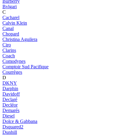
Burberry
Bvlgari
C
Cacharel
Calvin Klein
Canal
Chopard
Christina Aguilera
Ciro
Clarins
Coach
Comodynes
Comptoir Sud Pacifique
Courrèges
D
DKNY
Darphin
Davidoff
Declaré
Decléor
Demarés
Diesel
Dolce & Gabbana
Dsquared2
Dunhill