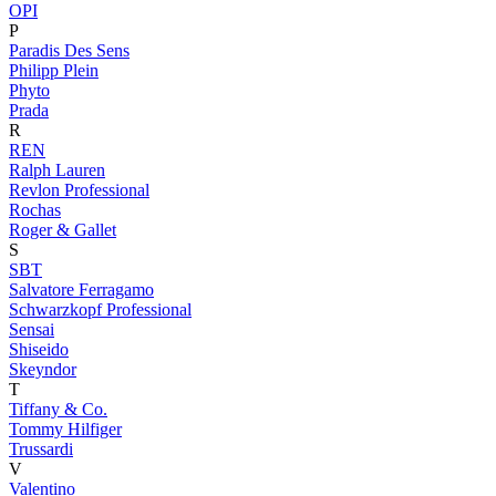
OPI
P
Paradis Des Sens
Philipp Plein
Phyto
Prada
R
REN
Ralph Lauren
Revlon Professional
Rochas
Roger & Gallet
S
SBT
Salvatore Ferragamo
Schwarzkopf Professional
Sensai
Shiseido
Skeyndor
T
Tiffany & Co.
Tommy Hilfiger
Trussardi
V
Valentino