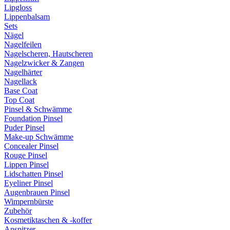
Lipgloss
Lippenbalsam
Sets
Nägel
Nagelfeilen
Nagelscheren, Hautscheren
Nagelzwicker & Zangen
Nagelhärter
Nagellack
Base Coat
Top Coat
Pinsel & Schwämme
Foundation Pinsel
Puder Pinsel
Make-up Schwämme
Concealer Pinsel
Rouge Pinsel
Lippen Pinsel
Lidschatten Pinsel
Eyeliner Pinsel
Augenbrauen Pinsel
Wimpernbürste
Zubehör
Kosmetiktaschen & -koffer
Anspitzer