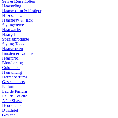
Sets & Reisegrößen
Haarstyling
Haarschaum & Festiger
Hitzeschutz
Haarspray & -lack
Stylingcreme
Haarwachs
Haargel
Spezialprodukte
Styling Tools
Haarscheren
Bürsten & Kämme
Haarfarbe
Blondierung
Coloration
Haartönung
Herrenparfums
Geschenksets
Parfum
Eau de Parfum
Eau de Toilette
After Shave
Deodorants
Duschgel
Gesicht