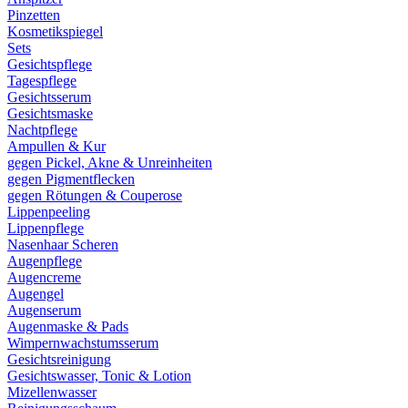
Pinzetten
Kosmetikspiegel
Sets
Gesichtspflege
Tagespflege
Gesichtsserum
Gesichtsmaske
Nachtpflege
Ampullen & Kur
gegen Pickel, Akne & Unreinheiten
gegen Pigmentflecken
gegen Rötungen & Couperose
Lippenpeeling
Lippenpflege
Nasenhaar Scheren
Augenpflege
Augencreme
Augengel
Augenserum
Augenmaske & Pads
Wimpernwachstumsserum
Gesichtsreinigung
Gesichtswasser, Tonic & Lotion
Mizellenwasser