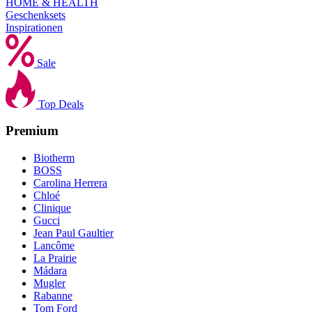
HOME & HEALTH
Geschenksets
Inspirationen
Sale
Top Deals
Premium
Biotherm
BOSS
Carolina Herrera
Chloé
Clinique
Gucci
Jean Paul Gaultier
Lancôme
La Prairie
Mádara
Mugler
Rabanne
Tom Ford