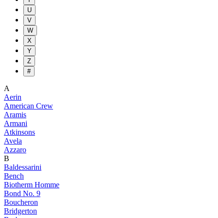
U
V
W
X
Y
Z
#
A
Aerin
American Crew
Aramis
Armani
Atkinsons
Avela
Azzaro
B
Baldessarini
Bench
Biotherm Homme
Bond No. 9
Boucheron
Bridgerton